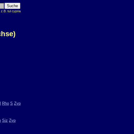
.B. tul cypria
chse)
l
Rho
S
Zyp
m
Siz
Zyp