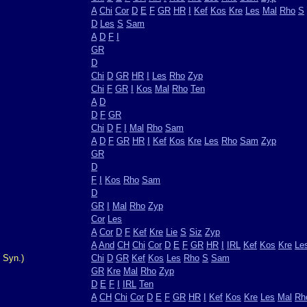
A
Chi
Cor
D
E
F
GR
HR
I
Kef
Kos
Kre
Les
Mal
Rho
S
D
Les
S
Sam
A
D
F
I
GR
D
Chi
D
GR
HR
I
Les
Rho
Zyp
Chi
F
GR
I
Kos
Mal
Rho
Ten
A
D
D
F
GR
Chi
D
F
I
Mal
Rho
Sam
A
D
F
GR
HR
I
Kef
Kos
Kre
Les
Rho
Sam
Zyp
GR
D
F
I
Kos
Rho
Sam
D
GR
I
Mal
Rho
Zyp
Cor
Les
A
Cor
D
F
Kef
Kre
Lie
S
Siz
Zyp
A
And
CH
Chi
Cor
D
E
F
GR
HR
I
IRL
Kef
Kos
Kre
Le
 Syn.)
Chi
D
GR
Kef
Kos
Les
Rho
S
Sam
GR
Kre
Mal
Rho
Zyp
D
E
F
I
IRL
Ten
A
CH
Chi
Cor
D
E
F
GR
HR
I
Kef
Kos
Kre
Les
Mal
Rh