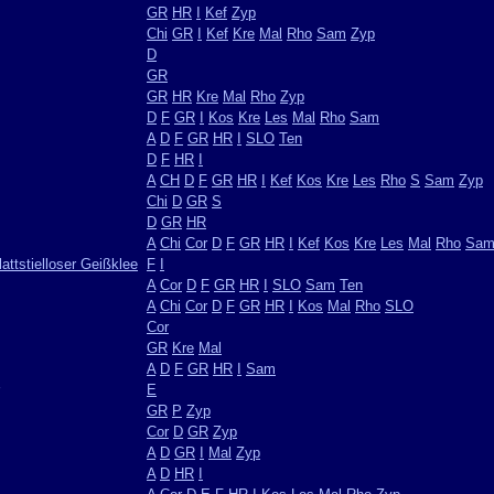
GR
HR
I
Kef
Zyp
Chi
GR
I
Kef
Kre
Mal
Rho
Sam
Zyp
D
GR
GR
HR
Kre
Mal
Rho
Zyp
D
F
GR
I
Kos
Kre
Les
Mal
Rho
Sam
A
D
F
GR
HR
I
SLO
Ten
D
F
HR
I
A
CH
D
F
GR
HR
I
Kef
Kos
Kre
Les
Rho
S
Sam
Zyp
Chi
D
GR
S
D
GR
HR
A
Chi
Cor
D
F
GR
HR
I
Kef
Kos
Kre
Les
Mal
Rho
Sa
attstielloser Geißklee
F
I
A
Cor
D
F
GR
HR
I
SLO
Sam
Ten
A
Chi
Cor
D
F
GR
HR
I
Kos
Mal
Rho
SLO
Cor
GR
Kre
Mal
A
D
F
GR
HR
I
Sam
E
GR
P
Zyp
Cor
D
GR
Zyp
A
D
GR
I
Mal
Zyp
A
D
HR
I