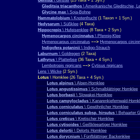
Genista
\ Ginster
(25 Taxa + 2 Syn.)
Gleditsia triacanthos
\ Amerikanische Gleditschie, 
Glycine max
\ Soja-Bohne
Hammatolobium
\ Knotenfrucht
(1 Taxon + 1 Syn.)
Hedysarum
\ Süßklee
(4 Taxa)
Hippocrepis
\ Hufeisenklee
(8 Taxa + 2 Syn.)
Hymenocarpos circinnatus
\ Pfennig-Klee
Hymenocarpus circinnatus
−−>
Hymenocarpos circin
Indigofera potaninii
\ Indigo-Strauch
Laburnum
\ Goldregen
(2 Taxa)
Lathyrus
\ Platterbse
(36 Taxa + 4 Syn.)
Lembotropis nigricans
−−>
Cytisus nigricans
Lens \ Wicke
(2 Syn.)
Lotus
\ Hornklee (26 Taxa + 4 Syn.)
Lotus alpinus
\ Alpen-Hornklee
Lotus angustissimus
\ Schmalblättriger Hornklee
Lotus borbasii
\ Slowakei-Hornklee
Lotus campylocladus
\ Kanarenkiefernwald-Hornk
Lotus corniculatus
\ Gewöhnlicher Hornklee
Lotus corniculatus subsp. hirsutus
\ Behaarter G
Lotus creticus
\ Kretischer Hornklee
Lotus cytisoides
\ Geißkleeartiger Hornklee
Lotus delortii
\ Delorts Hornklee
Lotus dorycnium
\ Fünfblättriger Backenklee