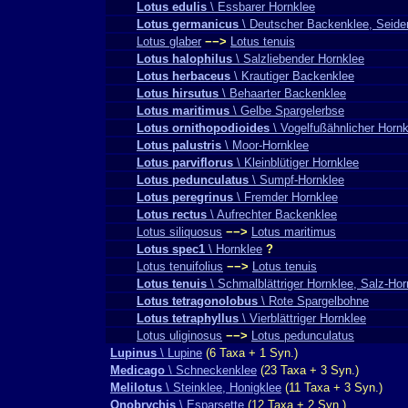
Lotus edulis
\ Essbarer Hornklee
Lotus germanicus
\ Deutscher Backenklee, Seide
Lotus glaber
−−>
Lotus tenuis
Lotus halophilus
\ Salzliebender Hornklee
Lotus herbaceus
\ Krautiger Backenklee
Lotus hirsutus
\ Behaarter Backenklee
Lotus maritimus
\ Gelbe Spargelerbse
Lotus ornithopodioides
\ Vogelfußähnlicher Hornk
Lotus palustris
\ Moor-Hornklee
Lotus parviflorus
\ Kleinblütiger Hornklee
Lotus pedunculatus
\ Sumpf-Hornklee
Lotus peregrinus
\ Fremder Hornklee
Lotus rectus
\ Aufrechter Backenklee
Lotus siliquosus
−−>
Lotus maritimus
Lotus spec1
\ Hornklee
?
Lotus tenuifolius
−−>
Lotus tenuis
Lotus tenuis
\ Schmalblättriger Hornklee, Salz-Hor
Lotus tetragonolobus
\ Rote Spargelbohne
Lotus tetraphyllus
\ Vierblättriger Hornklee
Lotus uliginosus
−−>
Lotus pedunculatus
Lupinus
\ Lupine
(6 Taxa + 1 Syn.)
Medicago
\ Schneckenklee
(23 Taxa + 3 Syn.)
Melilotus
\ Steinklee, Honigklee
(11 Taxa + 3 Syn.)
Onobrychis
\ Esparsette
(12 Taxa + 2 Syn.)