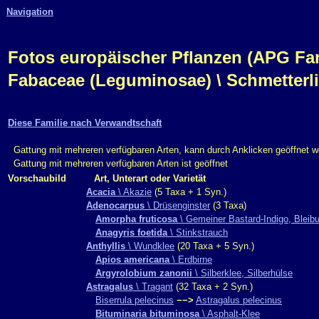
Navigation
Fotos europäischer Pflanzen (APG Fam.,
Fabaceae (Leguminosae) \ Schmetterl
Diese Familie nach Verwandtschaft
Gattung mit mehreren verfügbaren Arten, kann durch Anklicken geöffnet 
Gattung mit mehreren verfügbaren Arten ist geöffnet
Vorschaubild
Art, Unterart oder Varietät
Acacia
\ Akazie
(5 Taxa + 1 Syn.)
Adenocarpus
\ Drüsenginster
(3 Taxa)
Amorpha fruticosa
\ Gemeiner Bastard-Indigo, Bleib
Anagyris foetida
\ Stinkstrauch
Anthyllis
\ Wundklee
(20 Taxa + 5 Syn.)
Apios americana
\ Erdbirne
Argyrolobium zanonii
\ Silberklee, Silberhülse
Astragalus
\ Tragant
(32 Taxa + 2 Syn.)
Biserrula pelecinus
−−>
Astragalus pelecinus
Bituminaria bituminosa
\ Asphalt-Klee