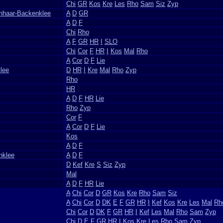
Chi
GR
Kos
Kre
Les
Rho
Sam
Siz
Zyp
nhaar-Backenklee
A
D
GR
A
D
F
Chi
Rho
A
F
GR
HR
I
SLO
Chi
Cor
F
HR
I
Kos
Mal
Rho
A
Cor
D
F
Lie
lee
D
HR
I
Kre
Mal
Rho
Zyp
Rho
HR
A
D
F
HR
Lie
Rho
Zyp
Cor
F
A
Cor
D
F
Lie
Kos
A
D
F
nklee
A
D
F
D
Kef
Kre
S
Siz
Zyp
Mal
A
D
F
HR
Lie
A
Chi
Cor
D
GR
Kos
Kre
Rho
Sam
Siz
A
Chi
Cor
D
DK
E
F
GR
HR
I
Kef
Kos
Kre
Les
Mal
Rh
Chi
Cor
D
DK
F
GR
HR
I
Kef
Les
Mal
Rho
Sam
Zyp
Chi
D
E
F
GR
HR
I
Kos
Kre
Les
Rho
Sam
Zyp