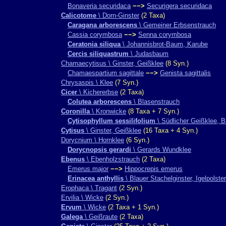
Bonaveria securidaca
−−>
Securigera securidaca
Calicotome
\ Dorn-Ginster
(2 Taxa)
Caragana arborescens
\ Gemeiner Erbsenstrauch
Cassia corymbosa
−−>
Senna corymbosa
Ceratonia siliqua
\ Johannisbrot-Baum, Karube
Cercis siliquastrum
\ Judasbaum
Chamaecytisus \ Ginster, Geißklee
(8 Syn.)
Chamaespartium sagittale
−−>
Genista sagittalis
Chrysaspis \ Klee
(7 Syn.)
Cicer
\ Kichererbse
(2 Taxa)
Colutea arborescens
\ Blasenstrauch
Coronilla
\ Kronwicke
(8 Taxa + 7 Syn.)
Cytisophyllum sessilifolium
\ Südlicher Geißklee, Bl
Cytisus
\ Ginster, Geißklee
(16 Taxa + 4 Syn.)
Dorycnium \ Hornklee
(6 Syn.)
Dorycnopsis gerardi
\ Gerards Wundklee
Ebenus
\ Ebenholzstrauch
(2 Taxa)
Emerus major
−−>
Hippocrepis emerus
Erinacea anthyllis
\ Blauer Stachelginster, Igelpolster
Erophaca \ Tragant
(2 Syn.)
Ervilia \ Wicke
(2 Syn.)
Ervum
\ Wicke
(2 Taxa + 1 Syn.)
Galega
\ Geißraute
(2 Taxa)