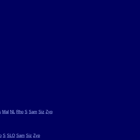
s
Mal
NL
Rho
S
Sam
Siz
Zyp
o
S
SLO
Sam
Siz
Zyp