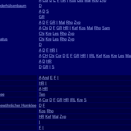
A
Cor
D
E
F
HR
I
Kos
Les
Mal
Rho
Zyp
Lederhülsenbaum
D
A
D
S
GR
A
D
F
GR
I
Mal
Rho
Zyp
A
Chi
D
F
GR
HR
I
Kef
Kos
Mal
Rho
Sam
Chi
Kre
Les
Rho
Zyp
natus
Chi
Kre
Les
Rho
Zyp
D
A
D
F
HR
I
A
CH
Chi
Cor
D
E
F
GR
HR
I
IRL
Kef
Kos
Kre
Les
Ma
A
D
HR
D
GR
I
S
A
And
E
F
I
HR
I
A
HR
lee
Ten
A
Cor
D
F
GR
HR
IRL
Kre
S
ewöhnlicher Hornklee
D
F
Kos
Rho
HR
Kef
Mal
Zyp
I
F
I