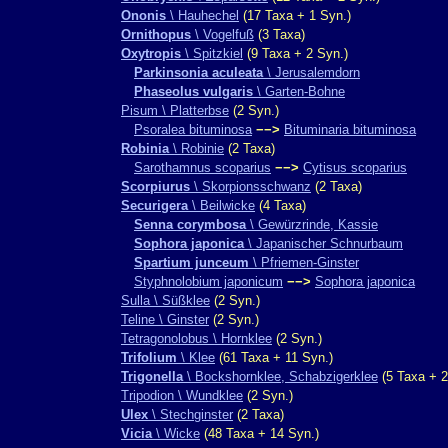
Ononis
\ Hauhechel
(17 Taxa + 1 Syn.)
Ornithopus
\ Vogelfuß
(3 Taxa)
Oxytropis
\ Spitzkiel
(9 Taxa + 2 Syn.)
Parkinsonia aculeata
\ Jerusalemdorn
Phaseolus vulgaris
\ Garten-Bohne
Pisum \ Platterbse
(2 Syn.)
Psoralea bituminosa
−−>
Bituminaria bituminosa
Robinia
\ Robinie
(2 Taxa)
Sarothamnus scoparius
−−>
Cytisus scoparius
Scorpiurus
\ Skorpionsschwanz
(2 Taxa)
Securigera
\ Beilwicke
(4 Taxa)
Senna corymbosa
\ Gewürzrinde, Kassie
Sophora japonica
\ Japanischer Schnurbaum
Spartium junceum
\ Pfriemen-Ginster
Styphnolobium japonicum
−−>
Sophora japonica
Sulla \ Süßklee
(2 Syn.)
Teline \ Ginster
(2 Syn.)
Tetragonolobus \ Hornklee
(2 Syn.)
Trifolium
\ Klee
(61 Taxa + 11 Syn.)
Trigonella
\ Bockshornklee, Schabzigerklee
(5 Taxa + 2
Tripodion \ Wundklee
(2 Syn.)
Ulex
\ Stechginster
(2 Taxa)
Vicia
\ Wicke
(48 Taxa + 14 Syn.)