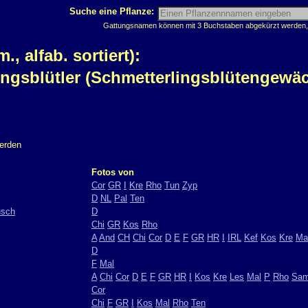
Suche eine Pflanze:
Gattungsnamen können mit 3 Buchstaben abgekürzt werden, z
 alfab. sortiert):
ingsblütler (Schmetterlingsblütengewä
werden
Fotos von
Cor
GR
I
Kre
Rho
Tun
Zyp
D
NL
Pal
Ten
usch
D
Chi
GR
Kos
Rho
A
And
CH
Chi
Cor
D
E
F
GR
HR
I
IRL
Kef
Kos
Kre
Ma
D
F
Mal
A
Chi
Cor
D
E
F
GR
HR
I
Kos
Kre
Les
Mal
P
Rho
Sa
Cor
Chi
F
GR
I
Kos
Mal
Rho
Ten