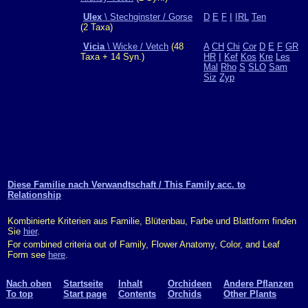
Ulex
\ Stechginster / Gorse
D
E
F
I
IRL
Ten
(2 Taxa)
Vicia
\ Wicke / Vetch
(48
A
CH
Chi
Cor
D
E
F
GR
Taxa + 14 Syn.)
HR
I
Kef
Kos
Kre
Les
Mal
Rho
S
SLO
Sam
Siz
Zyp
Diese Familie nach Verwandtschaft / This Family acc. to
Relationship
Kombinierte Kriterien aus Familie, Blütenbau, Farbe und Blattform finden
Sie
hier
.
For combined criteria out of Family, Flower Anatomy, Color, and Leaf
Form see
here
.
Nach oben
Startseite
Inhalt
Orchideen
Andere Pflanzen
To top
Start page
Contents
Orchids
Other Plants