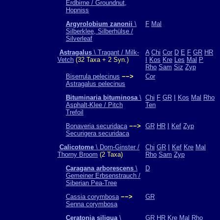
Erdbirne / Groundnut,
Hopniss
Argyrolobium zanonii
\
F
Mal
Silberklee, Silberhülse /
Silverleaf
Astragalus
\ Tragant / Milk-
A
Chi
Cor
D
E
F
GR
HR
Vetch
(32 Taxa + 2 Syn.)
I
Kos
Kre
Les
Mal
P
Rho
Sam
Siz
Zyp
Biserrula pelecinus
−−>
Cor
Astragalus pelecinus
Bituminaria bituminosa
\
Chi
F
GR
I
Kos
Mal
Rho
Asphalt-Klee / Pitch
Ten
Trefoil
Bonaveria securidaca
−−>
GR
HR
I
Kef
Zyp
Securigera securidaca
Calicotome
\ Dorn-Ginster /
Chi
GR
I
Kef
Kre
Mal
Thorny Broom
(2 Taxa)
Rho
Sam
Zyp
Caragana arborescens
\
D
Gemeiner Erbsenstrauch /
Siberian Pea-Tree
Cassia corymbosa
−−>
GR
Senna corymbosa
Ceratonia siliqua
\
GR
HR
Kre
Mal
Rho