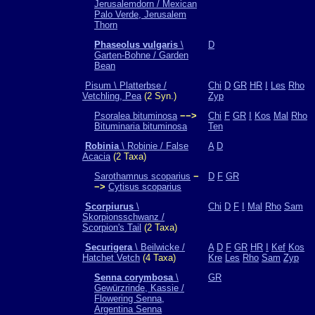
Jerusalemdorn / Mexican
Palo Verde, Jerusalem
Thorn
Phaseolus vulgaris
\
D
Garten-Bohne / Garden
Bean
Pisum \ Platterbse /
Chi
D
GR
HR
I
Les
Rho
Vetchling, Pea
(2 Syn.)
Zyp
Psoralea bituminosa
−−>
Chi
F
GR
I
Kos
Mal
Rho
Bituminaria bituminosa
Ten
Robinia
\ Robinie / False
A
D
Acacia
(2 Taxa)
Sarothamnus scoparius
−
D
F
GR
−>
Cytisus scoparius
Scorpiurus
\
Chi
D
F
I
Mal
Rho
Sam
Skorpionsschwanz /
Scorpion's Tail
(2 Taxa)
Securigera
\ Beilwicke /
A
D
F
GR
HR
I
Kef
Kos
Hatchet Vetch
(4 Taxa)
Kre
Les
Rho
Sam
Zyp
Senna corymbosa
\
GR
Gewürzrinde, Kassie /
Flowering Senna,
Argentina Senna