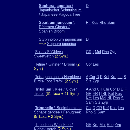
Sophora japonica
\
D
Japanischer Schnurbaum
/ Japanese Pagoda Tree
Spartium junceum
\
F
I
Kos
Rho
Sam
Pfriemen-Ginster /
Spanish Broom
Styphnolobium japonicum
D
−−>
Sophora japonica
Sulla \ Süßklee /
GR
I
Mal
Rho
Zyp
Sweetvetch
(2 Syn.)
Teline \ Ginster / Broom
(2
Cor
Les
Syn.)
Tetragonolobus \ Hornklee /
A
Cor
D
F
Kef
Kre
Lie
S
Bird's-Foot Trefoil
(2 Syn.)
Siz
Zyp
Trifolium
\ Klee / Clover,
A
And
CH
Chi
Cor
D
E
F
Trefoil
(61 Taxa + 11 Syn.)
GR
HR
I
IRL
Kef
Kos
Kre
Les
Mal
NL
Rho
S
Sam
Siz
Zyp
Trigonella
\ Bockshornklee,
Chi
D
GR
Kef
Kos
Les
Schabzigerklee / Fenugreek
Rho
S
Sam
(5 Taxa + 2 Syn.)
Tripodion \ Wundklee /
GR
Kre
Mal
Rho
Zyp
Kidney Vetch
(2 Syn.)