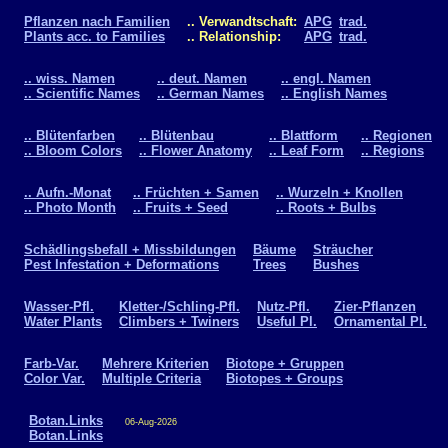
Pflanzen nach Familien
.. Verwandtschaft:
APG
trad.
Plants acc. to Families
.. Relationship:
APG
trad.
.. wiss. Namen
.. deut. Namen
.. engl. Namen
.. Scientific Names
.. German Names
.. English Names
.. Blütenfarben
.. Blütenbau
.. Blattform
.. Regionen
.. Bloom Colors
.. Flower Anatomy
.. Leaf Form
.. Regions
.. Aufn.-Monat
.. Früchten + Samen
.. Wurzeln + Knollen
.. Photo Month
.. Fruits + Seed
.. Roots + Bulbs
Schädlingsbefall + Missbildungen
Bäume
Sträucher
Pest Infestation + Deformations
Trees
Bushes
Wasser-Pfl.
Kletter-/Schling-Pfl.
Nutz-Pfl.
Zier-Pflanzen
Water Plants
Climbers + Twiners
Useful Pl.
Ornamental Pl.
Farb-Var.
Mehrere Kriterien
Biotope + Gruppen
Color Var.
Multiple Criteria
Biotopes + Groups
Botan.Links
06-Aug-2026
Botan.Links