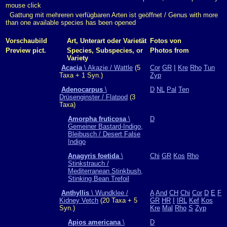
mouse click
Gattung mit mehreren verfügbaren Arten ist geöffnet / Genus with more
than one available species has been opened
Vorschaubild
Art, Unterart oder Varietät
Fotos von
Preview pict.
Species, Subspecies, or
Photos from
Variety
Acacia
\ Akazie / Wattle
(5
Cor
GR
I
Kre
Rho
Tun
Taxa + 1 Syn.)
Zyp
Adenocarpus
\
D
NL
Pal
Ten
Drüsenginster / Flatpod
(3
Taxa)
Amorpha fruticosa
\
D
Gemeiner Bastard-Indigo,
Bleibusch / Desert False
Indigo
Anagyris foetida
\
Chi
GR
Kos
Rho
Stinkstrauch /
Mediterranean Stinkbush,
Stinking Bean Trefoil
Anthyllis
\ Wundklee /
A
And
CH
Chi
Cor
D
E
F
Kidney Vetch
(20 Taxa + 5
GR
HR
I
IRL
Kef
Kos
Syn.)
Kre
Mal
Rho
S
Zyp
Apios americana
\
D