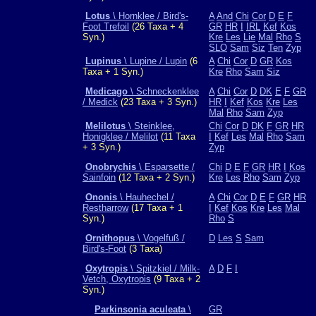
Lotus
\ Hornklee / Bird's-
A
And
Chi
Cor
D
E
F
Foot Trefoil
(26 Taxa + 4
GR
HR
I
IRL
Kef
Kos
Syn.)
Kre
Les
Lie
Mal
Rho
S
SLO
Sam
Siz
Ten
Zyp
Lupinus
\ Lupine / Lupin
(6
A
Chi
Cor
D
GR
Kos
Taxa + 1 Syn.)
Kre
Rho
Sam
Siz
Medicago
\ Schneckenklee
A
Chi
Cor
D
DK
E
F
GR
/ Medick
(23 Taxa + 3 Syn.)
HR
I
Kef
Kos
Kre
Les
Mal
Rho
Sam
Zyp
Melilotus
\ Steinklee,
Chi
Cor
D
DK
F
GR
HR
Honigklee / Melilot
(11 Taxa
I
Kef
Les
Mal
Rho
Sam
+ 3 Syn.)
Zyp
Onobrychis
\ Esparsette /
Chi
D
E
F
GR
HR
I
Kos
Sainfoin
(12 Taxa + 2 Syn.)
Kre
Les
Rho
Sam
Zyp
Ononis
\ Hauhechel /
A
Chi
Cor
D
E
F
GR
HR
Restharrow
(17 Taxa + 1
I
Kef
Kos
Kre
Les
Mal
Syn.)
Rho
S
Ornithopus
\ Vogelfuß /
D
Les
S
Sam
Bird's-Foot
(3 Taxa)
Oxytropis
\ Spitzkiel / Milk-
A
D
F
I
Vetch, Oxytropis
(9 Taxa + 2
Syn.)
Parkinsonia aculeata
\
GR