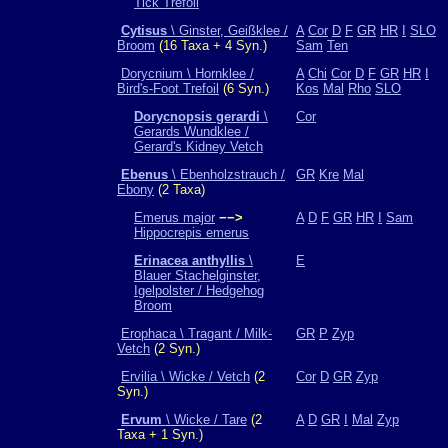
Tick Trefoil
Cytisus
\ Ginster, Geißklee /
A
Cor
D
F
GR
HR
I
SLO
Broom
(16 Taxa + 4 Syn.)
Sam
Ten
Dorycnium \ Hornklee /
A
Chi
Cor
D
F
GR
HR
I
Bird's-Foot Trefoil
(6 Syn.)
Kos
Mal
Rho
SLO
Dorycnopsis gerardi
\
Cor
Gerards Wundklee /
Gerard's Kidney Vetch
Ebenus
\ Ebenholzstrauch /
GR
Kre
Mal
Ebony
(2 Taxa)
Emerus major
−−>
A
D
F
GR
HR
I
Sam
Hippocrepis emerus
Erinacea anthyllis
\
E
Blauer Stachelginster,
Igelpolster / Hedgehog
Broom
Erophaca \ Tragant / Milk-
GR
P
Zyp
Vetch
(2 Syn.)
Ervilia \ Wicke / Vetch
(2
Cor
D
GR
Zyp
Syn.)
Ervum
\ Wicke / Tare
(2
A
D
GR
I
Mal
Zyp
Taxa + 1 Syn.)