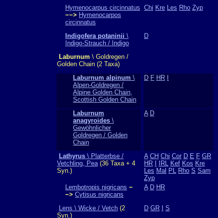
Hymenocarpus circinnatus
Chi
Kre
Les
Rho
Zyp
−−>
Hymenocarpos
circinnatus
Indigofera potaninii
\
D
Indigo-Strauch / Indigo
Laburnum
\ Goldregen /
Golden Chain (2 Taxa)
Laburnum alpinum
\
D
F
HR
I
Alpen-Goldregen /
Alpine Golden Chain,
Scottish Golden Chain
Laburnum
A
D
anagyroides
\
Gewöhnlicher
Goldregen / Golden
Chain
Lathyrus
\ Platterbse /
A
CH
Chi
Cor
D
E
F
GR
Vetchling, Pea
(36 Taxa + 4
HR
I
IRL
Kef
Kos
Kre
Syn.)
Les
Mal
PL
Rho
S
Sam
Zyp
Lembotropis nigricans
−
A
D
HR
−>
Cytisus nigricans
Lens \ Wicke / Vetch
(2
D
GR
I
S
Syn.)