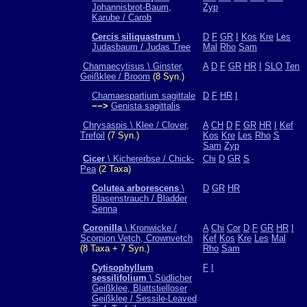
Johannisbrot-Baum,
Zyp
Karube / Carob
Cercis siliquastrum
\
D
F
GR
I
Kos
Kre
Les
Judasbaum / Judas Tree
Mal
Rho
Sam
Chamaecytisus \ Ginster,
A
D
F
GR
HR
I
SLO
Ten
Geißklee / Broom
(8 Syn.)
Chamaespartium sagittale
D
F
HR
I
−−>
Genista sagittalis
Chrysaspis \ Klee / Clover,
A
CH
D
F
GR
HR
I
Kef
Trefoil
(7 Syn.)
Kos
Kre
Les
Rho
S
Sam
Zyp
Cicer
\ Kichererbse / Chick-
Chi
D
GR
S
Pea
(2 Taxa)
Colutea arborescens
\
D
GR
HR
Blasenstrauch / Bladder
Senna
Coronilla
\ Kronwicke /
A
Chi
Cor
D
F
GR
HR
I
Scorpion Vetch, Crownvetch
Kef
Kos
Kre
Les
Mal
(8 Taxa + 7 Syn.)
Rho
Sam
Cytisophyllum
F
I
sessilifolium
\ Südlicher
Geißklee, Blattstielloser
Geißklee / Sessile-Leaved