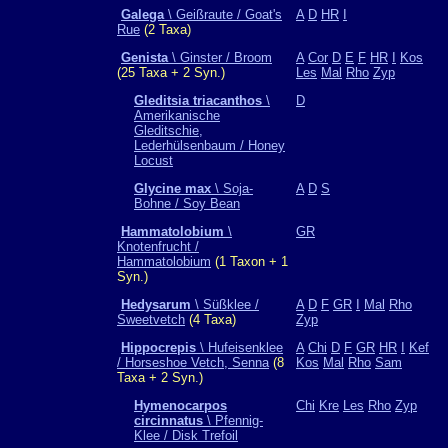
Galega
\ Geißraute / Goat's
A
D
HR
I
Rue
(2 Taxa)
Genista
\ Ginster / Broom
A
Cor
D
E
F
HR
I
Kos
(25 Taxa + 2 Syn.)
Les
Mal
Rho
Zyp
Gleditsia triacanthos
\
D
Amerikanische
Gleditschie,
Lederhülsenbaum / Honey
Locust
Glycine max
\ Soja-
A
D
S
Bohne / Soy Bean
Hammatolobium
\
GR
Knotenfrucht /
Hammatolobium
(1 Taxon + 1
Syn.)
Hedysarum
\ Süßklee /
A
D
F
GR
I
Mal
Rho
Sweetvetch
(4 Taxa)
Zyp
Hippocrepis
\ Hufeisenklee
A
Chi
D
F
GR
HR
I
Kef
/ Horseshoe Vetch, Senna
(8
Kos
Mal
Rho
Sam
Taxa + 2 Syn.)
Hymenocarpos
Chi
Kre
Les
Rho
Zyp
circinnatus
\ Pfennig-
Klee / Disk Trefoil