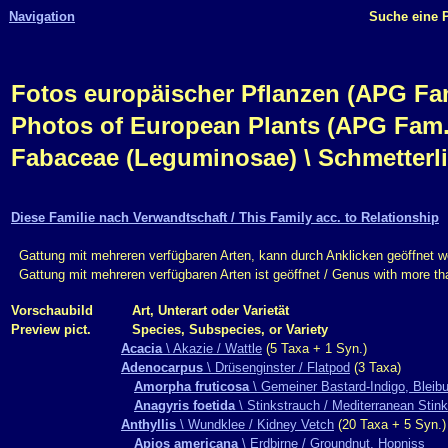
Navigation
Suche eine P
Fotos europäischer Pflanzen (APG Fam.,
Photos of European Plants (APG Fam.,
Fabaceae (Leguminosae) \ Schmetterl
Diese Familie nach Verwandtschaft / This Family acc. to Relationship
Gattung mit mehreren verfügbaren Arten, kann durch Anklicken geöffnet w
Gattung mit mehreren verfügbaren Arten ist geöffnet / Genus with more t
Vorschaubild
Art, Unterart oder Varietät
Preview pict.
Species, Subspecies, or Variety
Acacia
\ Akazie / Wattle
(5 Taxa + 1 Syn.)
Adenocarpus
\ Drüsenginster / Flatpod
(3 Taxa)
Amorpha fruticosa
\ Gemeiner Bastard-Indigo, Bleibu
Anagyris foetida
\ Stinkstrauch / Mediterranean Stink
Anthyllis
\ Wundklee / Kidney Vetch
(20 Taxa + 5 Syn.)
Apios americana
\ Erdbirne / Groundnut, Hopniss