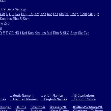
Kre
Lie
S
Siz
Zyp
Cor
D
E
F
GR
HR
I
IRL
Kef
Kos
Kre
Les
Mal
NL
Rho
S
Sam
Siz
Zyp
Kos
Les
Rho
S
Sam
ho
Zyp
en
D
E
F
GR
HR
I
Kef
Kos
Kre
Les
Mal
Rho
S
SLO
Sam
Siz
Zyp
.. deut. Namen
.. engl. Namen
.. Blütenfarben
ames
.. German Names
.. English Names
.. Bloom Colors
ldungen
Bäume
Sträucher
Wasser-Pfl.
Kletter-/Schling-Pfl.
tions
Trees
Bushes
Water Plants
Climbers + Twiners