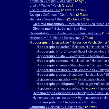
Erophaca \ Tragant / Milk-Vetch
(2 Syn.)
Ervilia \ Wicke / Vetch
(2 Syn.)
Ervum
\ Wicke / Tare
(2 Taxa + 1 Syn.)
Galega
\ Geißraute / Goat's Rue
(2 Taxa)
Genista
\ Ginster / Broom
(25 Taxa + 2 Syn.)
Gleditsia triacanthos
\ Amerikanische Gleditschie, 
Glycine max
\ Soja-Bohne / Soy Bean
Hammatolobium
\ Knotenfrucht / Hammatolobium
(1 Ta
Hedysarum
\ Süßklee / Sweetvetch
(4 Taxa)
Hippocrepis
\ Hufeisenklee / Horseshoe Vetch, Senna (
Hippocrepis balearica
\ Balearen-Hufeisenklee / 
Hippocrepis biflora
\ Zweiblütiger Hufeisenklee /
Hippocrepis ciliata
\ Gewimperter Hufeisenklee / 
Hippocrepis comosa
\ Hufeisenklee / Horseshoe 
Hippocrepis emerus
\ Strauchwicke / Scorpion S
Hippocrepis emerus subsp. emeroides
\ Langsti
Hippocrepis glauca
\ Blaugrüner Hufeisenklee / 
Hippocrepis scorpioides
−−>
Hippocrepis glauca
Hippocrepis unisiliquosa
\ Einhülsiger Hufeisenk
Hippocrepis unisiliquosa subsp. biflora
−−>
Hippocr
Hymenocarpos circinnatus
\ Pfennig-Klee / Disk Tref
Hymenocarpus circinnatus
−−>
Hymenocarpos circin
Indigofera potaninii
\ Indigo-Strauch / Indigo
Laburnum
\ Goldregen / Golden Chain
(2 Taxa)