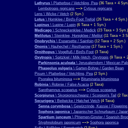
Lathyrus
\ Platterbse / Vetchling, Pea
(36 Taxa + 4 Syn.
Lembotropis nigricans
−−>
Cytisus nigricans
Lens \ Wicke / Vetch
(2 Syn.)
Lotus
\ Hornklee / Bird's-Foot Trefoil
(26 Taxa + 4 Syn.)
Lupinus
\ Lupine / Lupin
(6 Taxa + 1 Syn.)
Medicago
\ Schneckenklee / Medick
(23 Taxa + 3 Syn.)
Melilotus
\ Steinklee, Honigklee / Melilot
(11 Taxa + 3 S
Onobrychis
\ Esparsette / Sainfoin
(12 Taxa + 2 Syn.)
Ononis
\ Hauhechel / Restharrow
(17 Taxa + 1 Syn.)
Ornithopus
\ Vogelfuß / Bird's-Foot
(3 Taxa)
Oxytropis
\ Spitzkiel / Milk-Vetch, Oxytropis
(9 Taxa + 2
Parkinsonia aculeata
\ Jerusalemdorn / Mexican Pal
Phaseolus vulgaris
\ Garten-Bohne / Garden Bean
Pisum \ Platterbse / Vetchling, Pea
(2 Syn.)
Psoralea bituminosa
−−>
Bituminaria bituminosa
Robinia
\ Robinie / False Acacia
(2 Taxa)
Sarothamnus scoparius
−−>
Cytisus scoparius
Scorpiurus
\ Skorpionsschwanz / Scorpion's Tail
(2 Tax
Securigera
\ Beilwicke / Hatchet Vetch
(4 Taxa)
Senna corymbosa
\ Gewürzrinde, Kassie / Flowerin
Sophora japonica
\ Japanischer Schnurbaum / Japa
Spartium junceum
\ Pfriemen-Ginster / Spanish Bro
Styphnolobium japonicum
−−>
Sophora japonica
Sulla \ Süßklee / Sweetvetch
(2 Syn.)