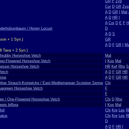
GR
P
Zyp
Cor
D
GR
Zyp
A
D
GR
I
Mal
A
D
HR
I
A
Cor
D
E
F
H
Lederhülsenbaum / Honey Locust
D
A
D
S
xon + 1 Syn.)
GR
A
D
F
GR
I
Ma
8 Taxa + 2 Syn.)
Shrubby Horseshoe Vetch
Mal
 Two-Flowered Horseshoe Vetch
I
Kos
Mal
Lesser Horseshoe Vetch
HR
Kef
Rho
S
Vetch
A
D
F
GR
HR
enna
A
D
F
GR
HR
elige Strauch-Kronwicke / East-Mediterranean Scorpion Senna
Chi
Bluegreen Horseshoe Vetch
F
F
lee / One-Flowered Horseshoe Vetch
Chi
D
Rho
epis biflora
I
Kos
Mal
oil
Chi
Kre
Les
R
natus
Chi
Kre
Les
R
D
A
D
F
HR
I