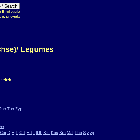
B. tul cypria
e.g. tul cypria
chse)/ Legumes
 click
Rho
Tun
Zyp
ho
Cor
D
E
F
GR
HR
I
IRL
Kef
Kos
Kre
Mal
Rho
S
Zyp