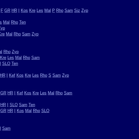
F
GR
HR
I
Kos
Kre
Les
Mal
P
Rho
Sam
Siz
Zyp
s
Mal
Rho
Ten
Zyp
Kre
Mal
Rho
Sam
Zyp
l
Rho
Zyp
Kre
Les
Mal
Rho
Sam
I
SLO
Ten
HR
I
Kef
Kos
Kre
Les
Rho
S
Sam
Zyp
GR
HR
I
Kef
Kos
Kre
Les
Mal
Rho
Sam
HR
I
SLO
Sam
Ten
GR
HR
I
Kos
Mal
Rho
SLO
I
Sam