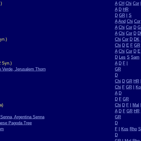
)
A
CH
Chi
Cor
A
D
HR
D
GR
I
S
A
And
Chi
Cor
A
Chi
Cor
D
G
A
Chi
Cor
D
D
yn.)
Chi
Cor
D
DK
Chi
D
E
F
GR
A
Chi
Cor
D
E
D
Les
S
Sam
 Syn.)
A
D
F
I
o Verde, Jerusalem Thorn
GR
D
Chi
D
GR
HR
Chi
F
GR
I
Ko
A
D
D
F
GR
a)
Chi
D
F
I
Mal
A
D
F
GR
HR
g Senna, Argentina Senna
GR
nese Pagoda Tree
D
om
F
I
Kos
Rho
S
D
GR
I
Mal
Rho