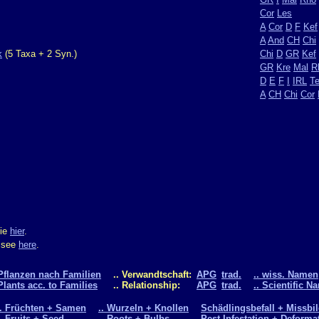
Cor
Les
A
Cor
D
F
Kef
A
And
CH
Chi
k
(5 Taxa + 2 Syn.)
Chi
D
GR
Kef
GR
Kre
Mal
R
D
E
F
I
IRL
T
A
CH
Chi
Cor
Sie
hier
.
m see
here
.
Pflanzen nach Familien
.. Verwandtschaft:
APG
trad.
.. wiss. Namen
Plants acc. to Families
.. Relationship:
APG
trad.
.. Scientific N
.. Früchten + Samen
.. Wurzeln + Knollen
Schädlingsbefall + Missbi
.. Fruits + Seed
.. Roots + Bulbs
Pest Infestation + Deforma