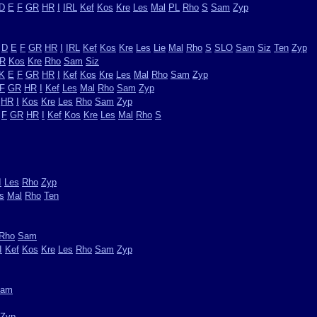
D
E
F
GR
HR
I
IRL
Kef
Kos
Kre
Les
Mal
PL
Rho
S
Sam
Zyp
D
E
F
GR
HR
I
IRL
Kef
Kos
Kre
Les
Lie
Mal
Rho
S
SLO
Sam
Siz
Ten
Zyp
R
Kos
Kre
Rho
Sam
Siz
K
E
F
GR
HR
I
Kef
Kos
Kre
Les
Mal
Rho
Sam
Zyp
F
GR
HR
I
Kef
Les
Mal
Rho
Sam
Zyp
HR
I
Kos
Kre
Les
Rho
Sam
Zyp
F
GR
HR
I
Kef
Kos
Kre
Les
Mal
Rho
S
I
Les
Rho
Zyp
s
Mal
Rho
Ten
Rho
Sam
I
Kef
Kos
Kre
Les
Rho
Sam
Zyp
am
Zyp