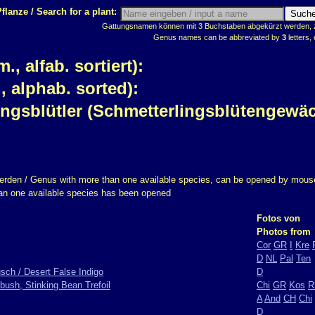
flanze / Search for a plant:
Gattungsnamen können mit 3 Buchstaben abgekürzt werden, z.
Genus names can be abbreviated by
3
letters, 
 alfab. sortiert):
 alphab. sorted):
ingsblütler (Schmetterlingsblütengewä
erden / Genus with more than one available species, can be opened by mouse
han one available species has been opened
Fotos von
Photos from
Cor
GR
I
Kre
D
NL
Pal
Ten
sch / Desert False Indigo
D
bush, Stinking Bean Trefoil
Chi
GR
Kos
R
A
And
CH
Chi
D