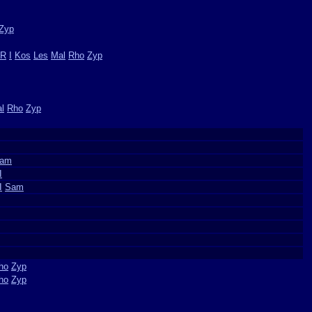
Zyp
R
I
Kos
Les
Mal
Rho
Zyp
l
Rho
Zyp
am
I
I
Sam
ho
Zyp
ho
Zyp