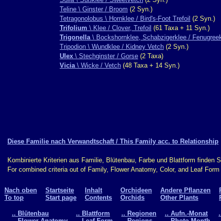
Teline \ Ginster / Broom
(2 Syn.)
Tetragonolobus \ Hornklee / Bird's-Foot Trefoil
(2 Syn.)
Trifolium
\ Klee / Clover, Trefoil
(61 Taxa + 11 Syn.)
Trigonella
\ Bockshornklee, Schabzigerklee / Fenugree
Tripodion \ Wundklee / Kidney Vetch
(2 Syn.)
Ulex
\ Stechginster / Gorse
(2 Taxa)
Vicia
\ Wicke / Vetch
(48 Taxa + 14 Syn.)
Diese Familie nach Verwandtschaft / This Family acc. to Relationship
Kombinierte Kriterien aus Familie, Blütenbau, Farbe und Blattform finden 
For combined criteria out of Family, Flower Anatomy, Color, and Leaf For
Nach oben
Startseite
Inhalt
Orchideen
Andere Pflanzen
To top
Start page
Contents
Orchids
Other Plants
.. Blütenbau
.. Blattform
.. Regionen
.. Aufn.-Monat
.. Flower Anatomy
.. Leaf Form
.. Regions
.. Photo Month