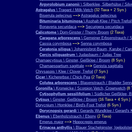
Argyrolobium zanonii
\ Silberklee, Silberhülse / Silv
Astragalus
\ Tragant / Milk-Vetch
(32 Taxa + 2 Syn.)
Biserrula pelecinus
−−>
Astragalus pelecinus
Bituminaria bituminosa
\ Asphalt-Klee / Pitch Trefoil
Bonaveria securidaca
−−>
Securigera securidaca
Calicotome
\ Dorn-Ginster / Thorny Broom
(2 Taxa)
Caragana arborescens
\ Gemeiner Erbsenstrauch / S
Cassia corymbosa
−−>
Senna corymbosa
Ceratonia siliqua
\ Johannisbrot-Baum, Karube / Car
Cercis siliquastrum
\ Judasbaum / Judas Tree
Chamaecytisus \ Ginster, Geißklee / Broom
(8 Syn.)
Chamaespartium sagittale
−−>
Genista sagittalis
Chrysaspis \ Klee / Clover, Trefoil
(7 Syn.)
Cicer
\ Kichererbse / Chick-Pea
(2 Taxa)
Colutea arborescens
\ Blasenstrauch / Bladder Senn
Coronilla
\ Kronwicke / Scorpion Vetch, Crownvetch
(8 
Cytisophyllum sessilifolium
\ Südlicher Geißklee, Bl
Cytisus
\ Ginster, Geißklee / Broom
(16 Taxa + 4 Syn.)
Dorycnium \ Hornklee / Bird's-Foot Trefoil
(6 Syn.)
Dorycnopsis gerardi
\ Gerards Wundklee / Gerard's 
Ebenus
\ Ebenholzstrauch / Ebony
(2 Taxa)
Emerus major
−−>
Hippocrepis emerus
Erinacea anthyllis
\ Blauer Stachelginster, Igelpolst