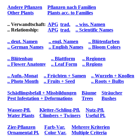
Andere Pflanzen
Pflanzen nach Familien
Other Plants
Plants acc. to Families
.. Verwandtschaft:
APG
trad.
.. wiss. Namen
.. Relationship:
APG
trad.
.. Scientific Names
.. deut. Namen
.. engl. Namen
.. Blütenfarben
.. German Names
.. English Names
.. Bloom Colors
.. Blütenbau
.. Blattform
.. Regionen
.. Flower Anatomy
.. Leaf Form
.. Regions
.. Aufn.-Monat
.. Früchten + Samen
.. Wurzeln + Knollen
.. Photo Month
.. Fruits + Seed
.. Roots + Bulbs
Schädlingsbefall + Missbildungen
Bäume
Sträucher
Pest Infestation + Deformations
Trees
Bushes
Wasser-Pfl.
Kletter-/Schling-Pfl.
Nutz-Pfl.
Water Plants
Climbers + Twiners
Useful Pl.
Zier-Pflanzen
Farb-Var.
Mehrere Kriterien
Ornamental Pl.
Color Var.
Multiple Criteria