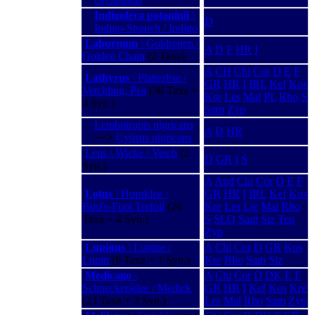
Indigofera potaninii
\
D
Indigo-Strauch / Indigo
Laburnum
\ Goldregen /
A
D
F
HR
I
Golden Chain
(2 Taxa)
A
CH
Chi
Cor
D
E
F
Lathyrus
\ Platterbse /
GR
HR
I
IRL
Kef
Kos
Vetchling, Pea
(36 Taxa +
Kre
Les
Mal
PL
Rho
S
4 Syn.)
Sam
Zyp
Lembotropis nigricans
A
D
HR
−−>
Cytisus nigricans
Lens \ Wicke / Vetch
(2
D
GR
I
S
Syn.)
A
And
Chi
Cor
D
E
F
Lotus
\ Hornklee /
GR
HR
I
IRL
Kef
Kos
Bird's-Foot Trefoil
(26
Kre
Les
Lie
Mal
Rho
Taxa + 4 Syn.)
S
SLO
Sam
Siz
Ten
Zyp
Lupinus
\ Lupine /
A
Chi
Cor
D
GR
Kos
Lupin
(6 Taxa + 1 Syn.)
Kre
Rho
Sam
Siz
Medicago
\
A
Chi
Cor
D
DK
E
F
Schneckenklee / Medick
GR
HR
I
Kef
Kos
Kre
(23 Taxa + 3 Syn.)
Les
Mal
Rho
Sam
Zyp