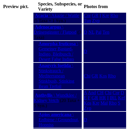
Species, Subspecies, or
Preview pict.
Photos from
Variety
Acacia
\ Akazie / Wattle
Cor
GR
I
Kre
Rho
(5 Taxa + 1 Syn.)
Tun
Zyp
Adenocarpus
\
Drüsenginster / Flatpod
(3
D
NL
Pal
Ten
Taxa)
Amorpha fruticosa
\
Gemeiner Bastard-
D
Indigo, Bleibusch /
Desert False Indigo
Anagyris foetida
\
Stinkstrauch /
Mediterranean
Chi
GR
Kos
Rho
Stinkbush, Stinking
Bean Trefoil
A
And
CH
Chi
Cor
D
Anthyllis
\ Wundklee /
E
F
GR
HR
I
IRL
Kef
Kidney Vetch
(20 Taxa +
Kos
Kre
Mal
Rho
S
5 Syn.)
Zyp
Apios americana
\
Erdbirne / Groundnut,
D
Hopniss