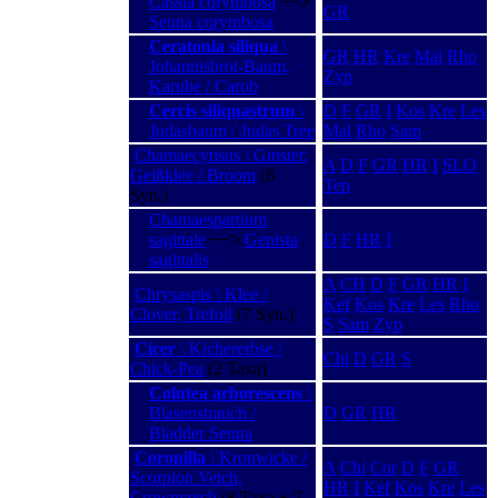
Cassia corymbosa
−−>
GR
Senna corymbosa
Ceratonia siliqua
\
GR
HR
Kre
Mal
Rho
Johannisbrot-Baum,
Zyp
Karube / Carob
Cercis siliquastrum
\
D
F
GR
I
Kos
Kre
Les
Judasbaum / Judas Tree
Mal
Rho
Sam
Chamaecytisus \ Ginster,
A
D
F
GR
HR
I
SLO
Geißklee / Broom
(8
Ten
Syn.)
Chamaespartium
sagittale
−−>
Genista
D
F
HR
I
sagittalis
A
CH
D
F
GR
HR
I
Chrysaspis \ Klee /
Kef
Kos
Kre
Les
Rho
Clover, Trefoil
(7 Syn.)
S
Sam
Zyp
Cicer
\ Kichererbse /
Chi
D
GR
S
Chick-Pea
(2 Taxa)
Colutea arborescens
\
Blasenstrauch /
D
GR
HR
Bladder Senna
Coronilla
\ Kronwicke /
A
Chi
Cor
D
F
GR
Scorpion Vetch,
HR
I
Kef
Kos
Kre
Les
Crownvetch
(8 Taxa + 7