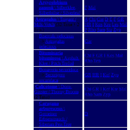
Argyrolobium
zanonii
\ Silberklee,
F
Mal
Silberhülse / Silverleaf
Astragalus
\ Tragant /
A
Chi
Cor
D
E
F
GR
Milk-Vetch
(32 Taxa + 2
HR
I
Kos
Kre
Les
Mal
Syn.)
P
Rho
Sam
Siz
Zyp
Biserrula pelecinus
−
−>
Astragalus
Cor
pelecinus
Bituminaria
Chi
F
GR
I
Kos
Mal
bituminosa
\ Asphalt-
Rho
Ten
Klee / Pitch Trefoil
Bonaveria securidaca
−
−>
Securigera
GR
HR
I
Kef
Zyp
securidaca
Calicotome
\ Dorn-
Chi
GR
I
Kef
Kre
Mal
Ginster / Thorny Broom
Rho
Sam
Zyp
(2 Taxa)
Caragana
arborescens
\
Gemeiner
D
Erbsenstrauch /
Siberian Pea-Tree