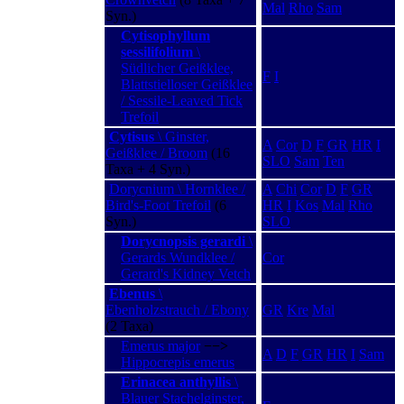
Mal
Rho
Sam
Syn.)
Cytisophyllum
sessilifolium
\
Südlicher Geißklee,
F
I
Blattstielloser Geißklee
/ Sessile-Leaved Tick
Trefoil
Cytisus
\ Ginster,
A
Cor
D
F
GR
HR
I
Geißklee / Broom
(16
SLO
Sam
Ten
Taxa + 4 Syn.)
Dorycnium \ Hornklee /
A
Chi
Cor
D
F
GR
Bird's-Foot Trefoil
(6
HR
I
Kos
Mal
Rho
Syn.)
SLO
Dorycnopsis gerardi
\
Gerards Wundklee /
Cor
Gerard's Kidney Vetch
Ebenus
\
Ebenholzstrauch / Ebony
GR
Kre
Mal
(2 Taxa)
Emerus major
−−>
A
D
F
GR
HR
I
Sam
Hippocrepis emerus
Erinacea anthyllis
\
Blauer Stachelginster,