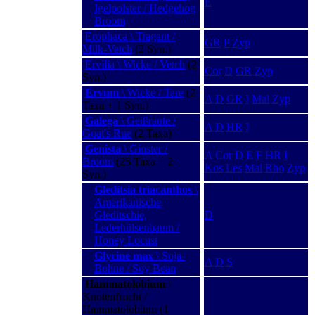
E
Igelpolster / Hedgehog
Broom
Erophaca \ Tragant /
GR
P
Zyp
Milk-Vetch
(2 Syn.)
Ervilia \ Wicke / Vetch
(2
Cor
D
GR
Zyp
Syn.)
Ervum
\ Wicke / Tare
(2
A
D
GR
I
Mal
Zyp
Taxa + 1 Syn.)
Galega
\ Geißraute /
A
D
HR
I
Goat's Rue
(2 Taxa)
Genista
\ Ginster /
A
Cor
D
E
F
HR
I
Broom
(25 Taxa + 2
Kos
Les
Mal
Rho
Zyp
Syn.)
Gleditsia triacanthos
\
Amerikanische
Gleditschie,
D
Lederhülsenbaum /
Honey Locust
Glycine max
\ Soja-
A
D
S
Bohne / Soy Bean
Hammatolobium
\
Knotenfrucht /
Hammatolobium (1