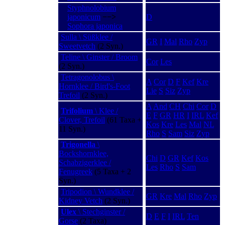
Styphnolobium
japonicum
−−>
D
Sophora japonica
Sulla \ Süßklee /
GR
I
Mal
Rho
Zyp
Sweetvetch
(2 Syn.)
Teline \ Ginster / Broom
Cor
Les
(2 Syn.)
Tetragonolobus \
A
Cor
D
F
Kef
Kre
Hornklee / Bird's-Foot
Lie
S
Siz
Zyp
Trefoil
(2 Syn.)
A
And
CH
Chi
Cor
D
Trifolium
\ Klee /
E
F
GR
HR
I
IRL
Kef
Clover, Trefoil
(61 Taxa +
Kos
Kre
Les
Mal
NL
11 Syn.)
Rho
S
Sam
Siz
Zyp
Trigonella
\
Bockshornklee,
Chi
D
GR
Kef
Kos
Schabzigerklee /
Les
Rho
S
Sam
Fenugreek
(5 Taxa + 2
Syn.)
Tripodion \ Wundklee /
GR
Kre
Mal
Rho
Zyp
Kidney Vetch
(2 Syn.)
Ulex
\ Stechginster /
D
E
F
I
IRL
Ten
Gorse
(2 Taxa)