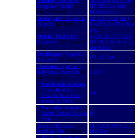
Melilotus
\ Steinklee,
Chi
Cor
D
DK
F
GR
Honigklee / Melilot
(11
HR
I
Kef
Les
Mal
Taxa + 3 Syn.)
Rho
Sam
Zyp
Onobrychis
\ Esparsette
Chi
D
E
F
GR
HR
I
/ Sainfoin
(12 Taxa + 2
Kos
Kre
Les
Rho
Sam
Syn.)
Zyp
Ononis
\ Hauhechel /
A
Chi
Cor
D
E
F
GR
Restharrow
(17 Taxa + 1
HR
I
Kef
Kos
Kre
Les
Syn.)
Mal
Rho
S
Ornithopus
\ Vogelfuß /
D
Les
S
Sam
Bird's-Foot
(3 Taxa)
Oxytropis
\ Spitzkiel /
Milk-Vetch, Oxytropis
(9
A
D
F
I
Taxa + 2 Syn.)
Parkinsonia aculeata
\ Jerusalemdorn /
GR
Mexican Palo Verde,
Jerusalem Thorn
Phaseolus vulgaris
\
Garten-Bohne / Garden
D
Bean
Pisum \ Platterbse /
Chi
D
GR
HR
I
Les
Vetchling, Pea
(2 Syn.)
Rho
Zyp
Psoralea bituminosa
−