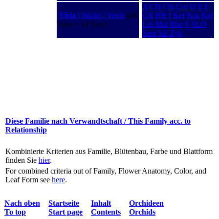
A
CH
Chi
Cor
D
E
F
Vicia
\ Wicke / Vetch
(48
GR
HR
I
Kef
Kos
Kre
Taxa + 14 Syn.)
Les
Mal
Rho
S
SLO
Sam
Siz
Zyp
Diese Familie nach Verwandtschaft / This Family acc. to
Relationship
Kombinierte Kriterien aus Familie, Blütenbau, Farbe und Blattform
finden Sie
hier
.
For combined criteria out of Family, Flower Anatomy, Color, and
Leaf Form see
here
.
Nach oben
Startseite
Inhalt
Orchideen
To top
Start page
Contents
Orchids