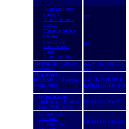
Taxon + 1 Syn.)
Hammatolobium
graecum
−−>
GR
Hammatolobium
lotoides
Hammatolobium
lotoides
\
Griechische
GR
Knotenfrucht /
Greek
Hammatolobium
Hedysarum
\ Süßklee /
A
D
F
GR
I
Mal
Rho
Sweetvetch
(4 Taxa)
Zyp
Hippocrepis
\
Hufeisenklee / Horseshoe
A
Chi
D
F
GR
HR
I
Vetch, Senna
(8 Taxa + 2
Kef
Kos
Mal
Rho
Sam
Syn.)
Hymenocarpos
circinnatus
\ Pfennig-
Chi
Kre
Les
Rho
Zyp
Klee / Disk Trefoil
Hymenocarpus
circinnatus
−−>
Chi
Kre
Les
Rho
Zyp
Hymenocarpos
circinnatus