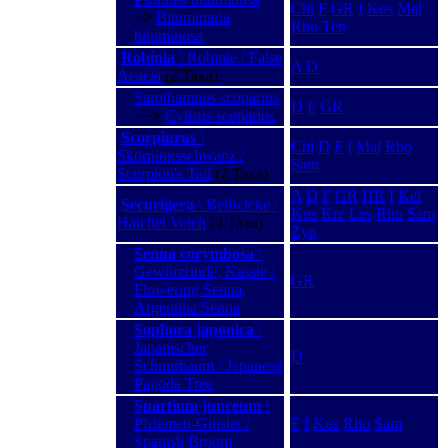
Chi
F
GR
I
Kos
Mal
−>
Bituminaria
Rho
Ten
bituminosa
Robinia
\ Robinie / False
A
D
Acacia
(2 Taxa)
Sarothamnus scoparius
D
F
GR
−−>
Cytisus scoparius
Scorpiurus
\
Chi
D
F
I
Mal
Rho
Skorpionsschwanz /
Sam
Scorpion's Tail
(2 Taxa)
A
D
F
GR
HR
I
Kef
Securigera
\ Beilwicke /
Kos
Kre
Les
Rho
Sam
Hatchet Vetch
(4 Taxa)
Zyp
Senna corymbosa
\
Gewürzrinde, Kassie /
GR
Flowering Senna,
Argentina Senna
Sophora japonica
\
Japanischer
D
Schnurbaum / Japanese
Pagoda Tree
Spartium junceum
\
Pfriemen-Ginster /
F
I
Kos
Rho
Sam
Spanish Broom