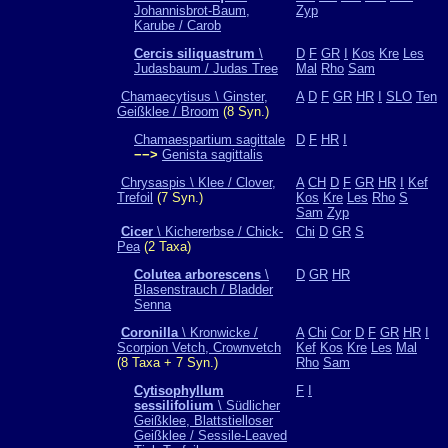
Johannisbrot-Baum,
Zyp
Karube / Carob
Cercis siliquastrum
\
D
F
GR
I
Kos
Kre
Les
Judasbaum / Judas Tree
Mal
Rho
Sam
Chamaecytisus \ Ginster,
A
D
F
GR
HR
I
SLO
Ten
Geißklee / Broom
(8 Syn.)
Chamaespartium sagittale
D
F
HR
I
−−>
Genista sagittalis
Chrysaspis \ Klee / Clover,
A
CH
D
F
GR
HR
I
Kef
Trefoil
(7 Syn.)
Kos
Kre
Les
Rho
S
Sam
Zyp
Cicer
\ Kichererbse / Chick-
Chi
D
GR
S
Pea
(2 Taxa)
Colutea arborescens
\
D
GR
HR
Blasenstrauch / Bladder
Senna
Coronilla
\ Kronwicke /
A
Chi
Cor
D
F
GR
HR
I
Scorpion Vetch, Crownvetch
Kef
Kos
Kre
Les
Mal
(8 Taxa + 7 Syn.)
Rho
Sam
Cytisophyllum
F
I
sessilifolium
\ Südlicher
Geißklee, Blattstielloser
Geißklee / Sessile-Leaved