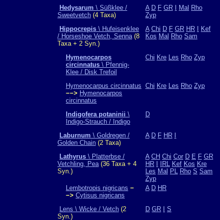
Hedysarum
\ Süßklee /
A
D
F
GR
I
Mal
Rho
Sweetvetch
(4 Taxa)
Zyp
Hippocrepis
\ Hufeisenklee
A
Chi
D
F
GR
HR
I
Kef
/ Horseshoe Vetch, Senna
(8
Kos
Mal
Rho
Sam
Taxa + 2 Syn.)
Hymenocarpos
Chi
Kre
Les
Rho
Zyp
circinnatus
\ Pfennig-
Klee / Disk Trefoil
Hymenocarpus circinnatus
Chi
Kre
Les
Rho
Zyp
−−>
Hymenocarpos
circinnatus
Indigofera potaninii
\
D
Indigo-Strauch / Indigo
Laburnum
\ Goldregen /
A
D
F
HR
I
Golden Chain
(2 Taxa)
Lathyrus
\ Platterbse /
A
CH
Chi
Cor
D
E
F
GR
Vetchling, Pea
(36 Taxa + 4
HR
I
IRL
Kef
Kos
Kre
Syn.)
Les
Mal
PL
Rho
S
Sam
Zyp
Lembotropis nigricans
−
A
D
HR
−>
Cytisus nigricans
Lens \ Wicke / Vetch
(2
D
GR
I
S
Syn.)