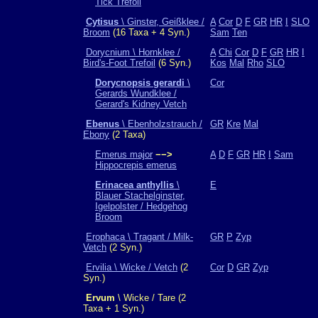
Tick Trefoil
Cytisus
\ Ginster, Geißklee /
A
Cor
D
F
GR
HR
I
SLO
Broom
(16 Taxa + 4 Syn.)
Sam
Ten
Dorycnium \ Hornklee /
A
Chi
Cor
D
F
GR
HR
I
Bird's-Foot Trefoil
(6 Syn.)
Kos
Mal
Rho
SLO
Dorycnopsis gerardi
\
Cor
Gerards Wundklee /
Gerard's Kidney Vetch
Ebenus
\ Ebenholzstrauch /
GR
Kre
Mal
Ebony
(2 Taxa)
Emerus major
−−>
A
D
F
GR
HR
I
Sam
Hippocrepis emerus
Erinacea anthyllis
\
E
Blauer Stachelginster,
Igelpolster / Hedgehog
Broom
Erophaca \ Tragant / Milk-
GR
P
Zyp
Vetch
(2 Syn.)
Ervilia \ Wicke / Vetch
(2
Cor
D
GR
Zyp
Syn.)
Ervum
\ Wicke / Tare (2
Taxa + 1 Syn.)