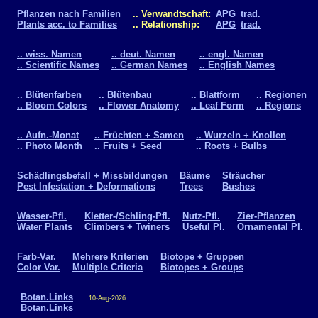
Pflanzen nach Familien
.. Verwandtschaft:
APG
trad.
Plants acc. to Families
.. Relationship:
APG
trad.
.. wiss. Namen
.. deut. Namen
.. engl. Namen
.. Scientific Names
.. German Names
.. English Names
.. Blütenfarben
.. Blütenbau
.. Blattform
.. Regionen
.. Bloom Colors
.. Flower Anatomy
.. Leaf Form
.. Regions
.. Aufn.-Monat
.. Früchten + Samen
.. Wurzeln + Knollen
.. Photo Month
.. Fruits + Seed
.. Roots + Bulbs
Schädlingsbefall + Missbildungen
Bäume
Sträucher
Pest Infestation + Deformations
Trees
Bushes
Wasser-Pfl.
Kletter-/Schling-Pfl.
Nutz-Pfl.
Zier-Pflanzen
Water Plants
Climbers + Twiners
Useful Pl.
Ornamental Pl.
Farb-Var.
Mehrere Kriterien
Biotope + Gruppen
Color Var.
Multiple Criteria
Biotopes + Groups
Botan.Links
10-Aug-2026
Botan.Links