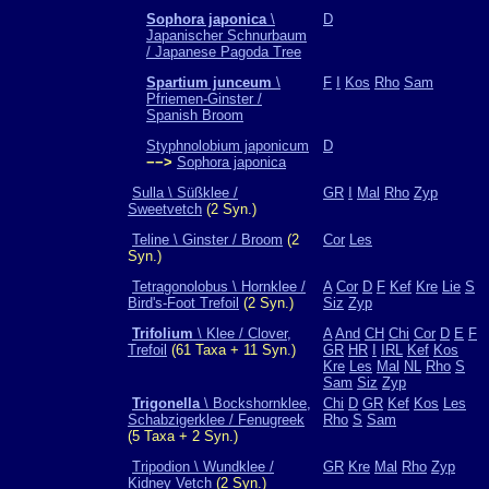
Sophora japonica
\
D
Japanischer Schnurbaum
/ Japanese Pagoda Tree
Spartium junceum
\
F
I
Kos
Rho
Sam
Pfriemen-Ginster /
Spanish Broom
Styphnolobium japonicum
D
−−>
Sophora japonica
Sulla \ Süßklee /
GR
I
Mal
Rho
Zyp
Sweetvetch
(2 Syn.)
Teline \ Ginster / Broom
(2
Cor
Les
Syn.)
Tetragonolobus \ Hornklee /
A
Cor
D
F
Kef
Kre
Lie
S
Bird's-Foot Trefoil
(2 Syn.)
Siz
Zyp
Trifolium
\ Klee / Clover,
A
And
CH
Chi
Cor
D
E
F
Trefoil
(61 Taxa + 11 Syn.)
GR
HR
I
IRL
Kef
Kos
Kre
Les
Mal
NL
Rho
S
Sam
Siz
Zyp
Trigonella
\ Bockshornklee,
Chi
D
GR
Kef
Kos
Les
Schabzigerklee / Fenugreek
Rho
S
Sam
(5 Taxa + 2 Syn.)
Tripodion \ Wundklee /
GR
Kre
Mal
Rho
Zyp
Kidney Vetch
(2 Syn.)