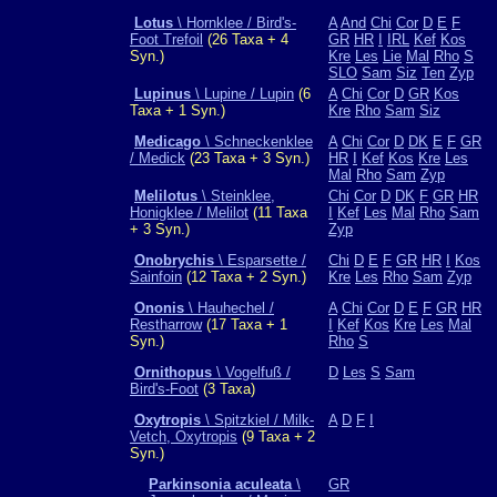
Lotus
\ Hornklee / Bird's-
A
And
Chi
Cor
D
E
F
Foot Trefoil
(26 Taxa + 4
GR
HR
I
IRL
Kef
Kos
Syn.)
Kre
Les
Lie
Mal
Rho
S
SLO
Sam
Siz
Ten
Zyp
Lupinus
\ Lupine / Lupin
(6
A
Chi
Cor
D
GR
Kos
Taxa + 1 Syn.)
Kre
Rho
Sam
Siz
Medicago
\ Schneckenklee
A
Chi
Cor
D
DK
E
F
GR
/ Medick
(23 Taxa + 3 Syn.)
HR
I
Kef
Kos
Kre
Les
Mal
Rho
Sam
Zyp
Melilotus
\ Steinklee,
Chi
Cor
D
DK
F
GR
HR
Honigklee / Melilot
(11 Taxa
I
Kef
Les
Mal
Rho
Sam
+ 3 Syn.)
Zyp
Onobrychis
\ Esparsette /
Chi
D
E
F
GR
HR
I
Kos
Sainfoin
(12 Taxa + 2 Syn.)
Kre
Les
Rho
Sam
Zyp
Ononis
\ Hauhechel /
A
Chi
Cor
D
E
F
GR
HR
Restharrow
(17 Taxa + 1
I
Kef
Kos
Kre
Les
Mal
Syn.)
Rho
S
Ornithopus
\ Vogelfuß /
D
Les
S
Sam
Bird's-Foot
(3 Taxa)
Oxytropis
\ Spitzkiel / Milk-
A
D
F
I
Vetch, Oxytropis
(9 Taxa + 2
Syn.)
Parkinsonia aculeata
\
GR