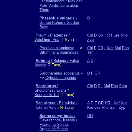
Jerusalemdorn / Mexican
Palo Verde, Jerusalem
Thorn
Phaseolus vulgaris
\
D
Garten-Bohne / Garden
Bean
Pisum \ Platterbse /
Chi
D
GR
HR
I
Les
Rho
Vetchling, Pea
(2 Syn.)
Zyp
Psoralea bituminosa
−−>
Chi
F
GR
I
Kos
Mal
Rho
Bituminaria bituminosa
Ten
Robinia
\ Robinie / False
A
D
Acacia
(2 Taxa)
Sarothamnus scoparius
−
D
F
GR
−>
Cytisus scoparius
Scorpiurus
\
Chi
D
F
I
Mal
Rho
Sam
Skorpionsschwanz /
Scorpion's Tail
(2 Taxa)
Securigera
\ Beilwicke /
A
D
F
GR
HR
I
Kef
Kos
Hatchet Vetch
(4 Taxa)
Kre
Les
Rho
Sam
Zyp
Senna corymbosa
\
GR
Gewürzrinde, Kassie /
Flowering Senna,
Argentina Senna