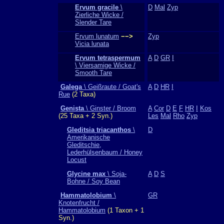
Ervum gracile
\
D
Mal
Zyp
Zierliche Wicke /
Slender Tare
Ervum lunatum
−−>
Zyp
Vicia lunata
Ervum tetraspermum
A
D
GR
I
\ Viersamige Wicke /
Smooth Tare
Galega
\ Geißraute / Goat's
A
D
HR
I
Rue
(2 Taxa)
Genista
\ Ginster / Broom
A
Cor
D
E
F
HR
I
Kos
(25 Taxa + 2 Syn.)
Les
Mal
Rho
Zyp
Gleditsia triacanthos
\
D
Amerikanische
Gleditschie,
Lederhülsenbaum / Honey
Locust
Glycine max
\ Soja-
A
D
S
Bohne / Soy Bean
Hammatolobium
\
GR
Knotenfrucht /
Hammatolobium
(1 Taxon + 1
Syn.)