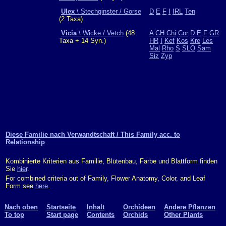
Ulex
\ Stechginster / Gorse
D
E
F
I
IRL
Ten
(2 Taxa)
Vicia
\ Wicke / Vetch
(48
A
CH
Chi
Cor
D
E
F
GR
Taxa + 14 Syn.)
HR
I
Kef
Kos
Kre
Les
Mal
Rho
S
SLO
Sam
Siz
Zyp
Diese Familie nach Verwandtschaft / This Family acc. to
Relationship
Kombinierte Kriterien aus Familie, Blütenbau, Farbe und Blattform finden
Sie
hier
.
For combined criteria out of Family, Flower Anatomy, Color, and Leaf
Form see
here
.
Nach oben
Startseite
Inhalt
Orchideen
Andere Pflanzen
To top
Start page
Contents
Orchids
Other Plants