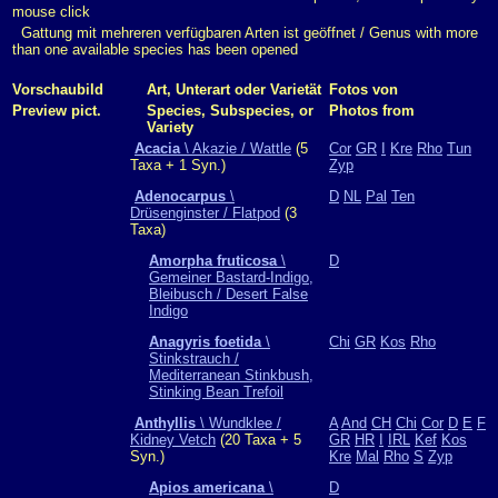
mouse click
Gattung mit mehreren verfügbaren Arten ist geöffnet / Genus with more
than one available species has been opened
Vorschaubild
Art, Unterart oder Varietät
Fotos von
Preview pict.
Species, Subspecies, or
Photos from
Variety
Acacia
\ Akazie / Wattle
(5
Cor
GR
I
Kre
Rho
Tun
Taxa + 1 Syn.)
Zyp
Adenocarpus
\
D
NL
Pal
Ten
Drüsenginster / Flatpod
(3
Taxa)
Amorpha fruticosa
\
D
Gemeiner Bastard-Indigo,
Bleibusch / Desert False
Indigo
Anagyris foetida
\
Chi
GR
Kos
Rho
Stinkstrauch /
Mediterranean Stinkbush,
Stinking Bean Trefoil
Anthyllis
\ Wundklee /
A
And
CH
Chi
Cor
D
E
F
Kidney Vetch
(20 Taxa + 5
GR
HR
I
IRL
Kef
Kos
Syn.)
Kre
Mal
Rho
S
Zyp
Apios americana
\
D