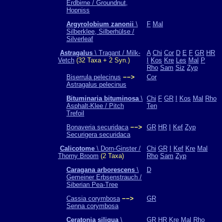
Erdbirne / Groundnut,
Hopniss
Argyrolobium zanonii
\
F
Mal
Silberklee, Silberhülse /
Silverleaf
Astragalus
\ Tragant / Milk-
A
Chi
Cor
D
E
F
GR
HR
Vetch
(32 Taxa + 2 Syn.)
I
Kos
Kre
Les
Mal
P
Rho
Sam
Siz
Zyp
Biserrula pelecinus
−−>
Cor
Astragalus pelecinus
Bituminaria bituminosa
\
Chi
F
GR
I
Kos
Mal
Rho
Asphalt-Klee / Pitch
Ten
Trefoil
Bonaveria securidaca
−−>
GR
HR
I
Kef
Zyp
Securigera securidaca
Calicotome
\ Dorn-Ginster /
Chi
GR
I
Kef
Kre
Mal
Thorny Broom
(2 Taxa)
Rho
Sam
Zyp
Caragana arborescens
\
D
Gemeiner Erbsenstrauch /
Siberian Pea-Tree
Cassia corymbosa
−−>
GR
Senna corymbosa
Ceratonia siliqua
\
GR
HR
Kre
Mal
Rho