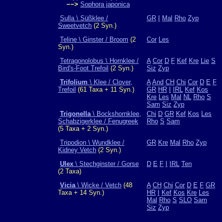
−−>
Sophora japonica
Sulla \ Süßklee /
GR
I
Mal
Rho
Zyp
Sweetvetch
(2 Syn.)
Teline \ Ginster / Broom
(2
Cor
Les
Syn.)
Tetragonolobus \ Hornklee /
A
Cor
D
F
Kef
Kre
Lie
S
Bird's-Foot Trefoil
(2 Syn.)
Siz
Zyp
Trifolium
\ Klee / Clover,
A
And
CH
Chi
Cor
D
E
F
Trefoil
(61 Taxa + 11 Syn.)
GR
HR
I
IRL
Kef
Kos
Kre
Les
Mal
NL
Rho
S
Sam
Siz
Zyp
Trigonella
\ Bockshornklee,
Chi
D
GR
Kef
Kos
Les
Schabzigerklee / Fenugreek
Rho
S
Sam
(5 Taxa + 2 Syn.)
Tripodion \ Wundklee /
GR
Kre
Mal
Rho
Zyp
Kidney Vetch
(2 Syn.)
Ulex
\ Stechginster / Gorse
D
E
F
I
IRL
Ten
(2 Taxa)
Vicia
\ Wicke / Vetch
(48
A
CH
Chi
Cor
D
E
F
GR
Taxa + 14 Syn.)
HR
I
Kef
Kos
Kre
Les
Mal
Rho
S
SLO
Sam
Siz
Zyp