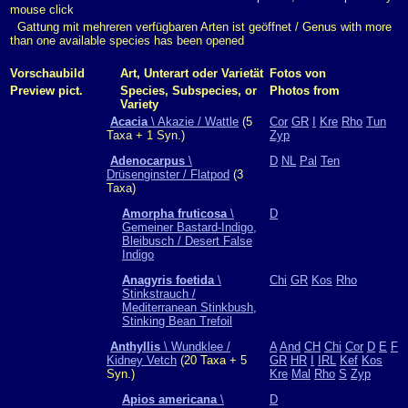
mouse click
Gattung mit mehreren verfügbaren Arten ist geöffnet / Genus with more
than one available species has been opened
Vorschaubild
Art, Unterart oder Varietät
Fotos von
Preview pict.
Species, Subspecies, or
Photos from
Variety
Acacia
\ Akazie / Wattle
(5
Cor
GR
I
Kre
Rho
Tun
Taxa + 1 Syn.)
Zyp
Adenocarpus
\
D
NL
Pal
Ten
Drüsenginster / Flatpod
(3
Taxa)
Amorpha fruticosa
\
D
Gemeiner Bastard-Indigo,
Bleibusch / Desert False
Indigo
Anagyris foetida
\
Chi
GR
Kos
Rho
Stinkstrauch /
Mediterranean Stinkbush,
Stinking Bean Trefoil
Anthyllis
\ Wundklee /
A
And
CH
Chi
Cor
D
E
F
Kidney Vetch
(20 Taxa + 5
GR
HR
I
IRL
Kef
Kos
Syn.)
Kre
Mal
Rho
S
Zyp
Apios americana
\
D