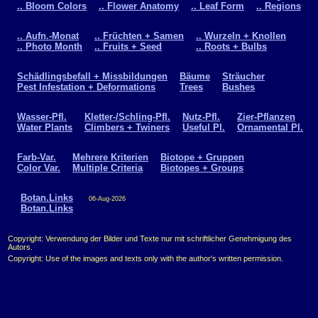
.. Bloom Colors
.. Flower Anatomy
.. Leaf Form
.. Regions
.. Aufn.-Monat
.. Früchten + Samen
.. Wurzeln + Knollen
.. Photo Month
.. Fruits + Seed
.. Roots + Bulbs
Schädlingsbefall + Missbildungen
Bäume
Sträucher
Pest Infestation + Deformations
Trees
Bushes
Wasser-Pfl.
Kletter-/Schling-Pfl.
Nutz-Pfl.
Zier-Pflanzen
Water Plants
Climbers + Twiners
Useful Pl.
Ornamental Pl.
Farb-Var.
Mehrere Kriterien
Biotope + Gruppen
Color Var.
Multiple Criteria
Biotopes + Groups
Botan.Links
06-Aug-2026
Botan.Links
Copyright: Verwendung der Bilder und Texte nur mit schriftlicher Genehmigung des
Autors.
Copyright: Use of the images and texts only with the author's written permission.