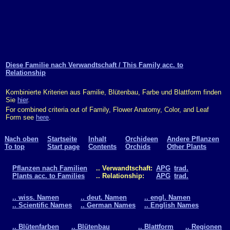
Diese Familie nach Verwandtschaft / This Family acc. to
Relationship
Kombinierte Kriterien aus Familie, Blütenbau, Farbe und Blattform finden
Sie
hier
.
For combined criteria out of Family, Flower Anatomy, Color, and Leaf
Form see
here
.
Nach oben
Startseite
Inhalt
Orchideen
Andere Pflanzen
To top
Start page
Contents
Orchids
Other Plants
Pflanzen nach Familien
.. Verwandtschaft:
APG
trad.
Plants acc. to Families
.. Relationship:
APG
trad.
.. wiss. Namen
.. deut. Namen
.. engl. Namen
.. Scientific Names
.. German Names
.. English Names
.. Blütenfarben
.. Blütenbau
.. Blattform
.. Regionen