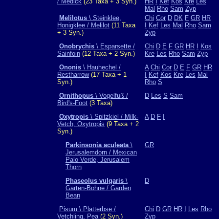
/ Medick
(23 Taxa + 3 Syn.)
HR
I
Kef
Kos
Kre
Les
Mal
Rho
Sam
Zyp
Melilotus
\ Steinklee,
Chi
Cor
D
DK
F
GR
HR
Honigklee / Melilot
(11 Taxa
I
Kef
Les
Mal
Rho
Sam
+ 3 Syn.)
Zyp
Onobrychis
\ Esparsette /
Chi
D
E
F
GR
HR
I
Kos
Sainfoin
(12 Taxa + 2 Syn.)
Kre
Les
Rho
Sam
Zyp
Ononis
\ Hauhechel /
A
Chi
Cor
D
E
F
GR
HR
Restharrow
(17 Taxa + 1
I
Kef
Kos
Kre
Les
Mal
Syn.)
Rho
S
Ornithopus
\ Vogelfuß /
D
Les
S
Sam
Bird's-Foot
(3 Taxa)
Oxytropis
\ Spitzkiel / Milk-
A
D
F
I
Vetch, Oxytropis
(9 Taxa + 2
Syn.)
Parkinsonia aculeata
\
GR
Jerusalemdorn / Mexican
Palo Verde, Jerusalem
Thorn
Phaseolus vulgaris
\
D
Garten-Bohne / Garden
Bean
Pisum \ Platterbse /
Chi
D
GR
HR
I
Les
Rho
Vetchling, Pea
(2 Syn.)
Zyp