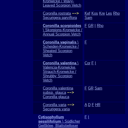
Kronwicke / Wavy-
Leaved Scorpion Vetch
Coronilla rostrata
−−>
Kef
Kos
Kre
Les
Rho
Securigera parviflora
Sam
Coronilla scorpioides
F
GR
I
Rho
\ Skorpions-Kronwicke /
Annual Scorpion Vetch
Coronilla vaginalis
\
F
Scheiden-Kronwicke /
Sheated Scorpion
Vetch
Coronilla valentina
\
Cor
F
I
Valencia-Kronwicke,
Strauch-Kronwicke /
Shrubby Scorpion
Vetch
Coronilla valentina
F
GR
Sam
subsp. glauca
−−>
Coronilla glauca
Coronilla varia
−−>
A
D
F
HR
Securigera varia
Cytisophyllum
F
I
sessilifolium
\ Südlicher
Geißklee, Blattstielloser