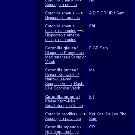
Coronilla cretica
−−>
HR
Securigera cretica
Coronilla emerus
−−>
A
D
F
GR
HR
I
Sam
Hippocrepis emerus
Coronilla emerus
Chi
subsp. emeroides
−−>
Hippocrepis emerus
subsp. emeroides
Coronilla glauca
\
F
GR
Sam
Blaugrüne Kronwicke /
Mediterranean Scorpion
Vetch
Coronilla juncea
\
Mal
Binsen-Kronwicke /
Narrow-Leaved
Scorpion Vetch, Rush-
Like Scorpion Vetch
Coronilla minima
\
F
I
Kleine Kronwicke /
Small Scorpion Vetch
Coronilla parviflora
−−>
Kef
Kos
Kre
Les
Rho
Securigera parviflora
Sam
Coronilla repanda
\
GR
Gekrümmtfrüchtige