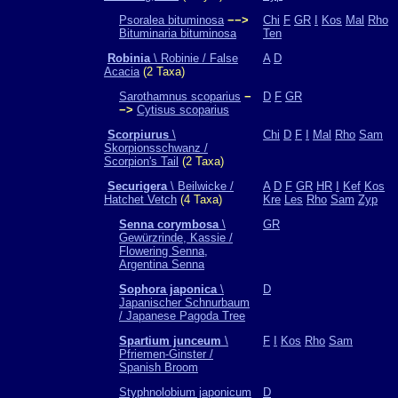
Psoralea bituminosa
−−>
Chi
F
GR
I
Kos
Mal
Rho
Bituminaria bituminosa
Ten
Robinia
\ Robinie / False
A
D
Acacia
(2 Taxa)
Sarothamnus scoparius
−
D
F
GR
−>
Cytisus scoparius
Scorpiurus
\
Chi
D
F
I
Mal
Rho
Sam
Skorpionsschwanz /
Scorpion's Tail
(2 Taxa)
Securigera
\ Beilwicke /
A
D
F
GR
HR
I
Kef
Kos
Hatchet Vetch
(4 Taxa)
Kre
Les
Rho
Sam
Zyp
Senna corymbosa
\
GR
Gewürzrinde, Kassie /
Flowering Senna,
Argentina Senna
Sophora japonica
\
D
Japanischer Schnurbaum
/ Japanese Pagoda Tree
Spartium junceum
\
F
I
Kos
Rho
Sam
Pfriemen-Ginster /
Spanish Broom
Styphnolobium japonicum
D