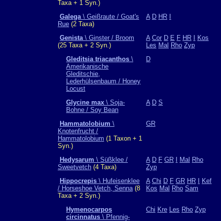
Taxa + 1 Syn.)
Galega
\ Geißraute / Goat's
A
D
HR
I
Rue
(2 Taxa)
Genista
\ Ginster / Broom
A
Cor
D
E
F
HR
I
Kos
(25 Taxa + 2 Syn.)
Les
Mal
Rho
Zyp
Gleditsia triacanthos
\
D
Amerikanische
Gleditschie,
Lederhülsenbaum / Honey
Locust
Glycine max
\ Soja-
A
D
S
Bohne / Soy Bean
Hammatolobium
\
GR
Knotenfrucht /
Hammatolobium
(1 Taxon + 1
Syn.)
Hedysarum
\ Süßklee /
A
D
F
GR
I
Mal
Rho
Sweetvetch
(4 Taxa)
Zyp
Hippocrepis
\ Hufeisenklee
A
Chi
D
F
GR
HR
I
Kef
/ Horseshoe Vetch, Senna
(8
Kos
Mal
Rho
Sam
Taxa + 2 Syn.)
Hymenocarpos
Chi
Kre
Les
Rho
Zyp
circinnatus
\ Pfennig-