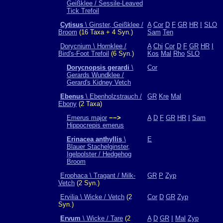
Geißklee / Sessile-Leaved
Tick Trefoil
Cytisus
\ Ginster, Geißklee /
A
Cor
D
F
GR
HR
I
SLO
Broom
(16 Taxa + 4 Syn.)
Sam
Ten
Dorycnium \ Hornklee /
A
Chi
Cor
D
F
GR
HR
I
Bird's-Foot Trefoil
(6 Syn.)
Kos
Mal
Rho
SLO
Dorycnopsis gerardi
\
Cor
Gerards Wundklee /
Gerard's Kidney Vetch
Ebenus
\ Ebenholzstrauch /
GR
Kre
Mal
Ebony
(2 Taxa)
Emerus major
−−>
A
D
F
GR
HR
I
Sam
Hippocrepis emerus
Erinacea anthyllis
\
E
Blauer Stachelginster,
Igelpolster / Hedgehog
Broom
Erophaca \ Tragant / Milk-
GR
P
Zyp
Vetch
(2 Syn.)
Ervilia \ Wicke / Vetch
(2
Cor
D
GR
Zyp
Syn.)
Ervum
\ Wicke / Tare
(2
A
D
GR
I
Mal
Zyp