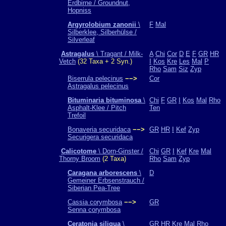
Erdbirne / Groundnut,
Hopniss
Argyrolobium zanonii
\
F
Mal
Silberklee, Silberhülse /
Silverleaf
Astragalus
\ Tragant / Milk-
A
Chi
Cor
D
E
F
GR
HR
Vetch
(32 Taxa + 2 Syn.)
I
Kos
Kre
Les
Mal
P
Rho
Sam
Siz
Zyp
Biserrula pelecinus
−−>
Cor
Astragalus pelecinus
Bituminaria bituminosa
\
Chi
F
GR
I
Kos
Mal
Rho
Asphalt-Klee / Pitch
Ten
Trefoil
Bonaveria securidaca
−−>
GR
HR
I
Kef
Zyp
Securigera securidaca
Calicotome
\ Dorn-Ginster /
Chi
GR
I
Kef
Kre
Mal
Thorny Broom
(2 Taxa)
Rho
Sam
Zyp
Caragana arborescens
\
D
Gemeiner Erbsenstrauch /
Siberian Pea-Tree
Cassia corymbosa
−−>
GR
Senna corymbosa
Ceratonia siliqua
\
GR
HR
Kre
Mal
Rho