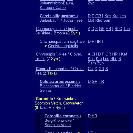
Johannisbrot-Baum,
Zyp
Karube / Carob
Cercis siliquastrum
\
D
F
GR
I
Kos
Kre
Les
Judasbaum / Judas Tree
Mal
Rho
Sam
Chamaecytisus \ Ginster,
A
D
F
GR
HR
I
SLO
Ten
Geißklee / Broom
(8 Syn.)
Chamaespartium sagittale
D
F
HR
I
−−>
Genista sagittalis
Chrysaspis \ Klee / Clover,
A
CH
D
F
GR
HR
I
Kef
Trefoil
(7 Syn.)
Kos
Kre
Les
Rho
S
Sam
Zyp
Cicer
\ Kichererbse / Chick-
Chi
D
GR
S
Pea
(2 Taxa)
Colutea arborescens
\
D
GR
HR
Blasenstrauch / Bladder
Senna
Coronilla
\ Kronwicke /
Scorpion Vetch, Crownvetch
(8 Taxa + 7 Syn.)
Coronilla coronata
\
D
HR
Berg-Kronwicke /
Scorpion Vetch