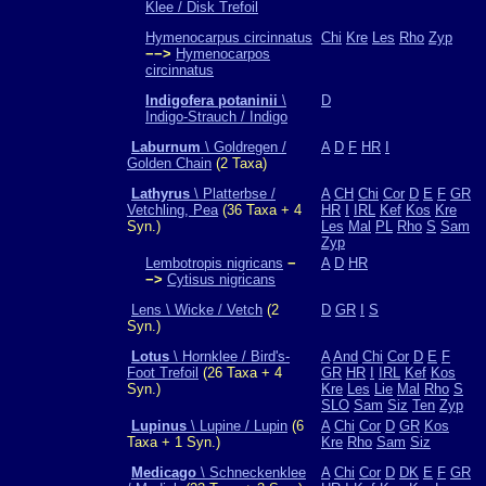
Klee / Disk Trefoil
Hymenocarpus circinnatus
Chi
Kre
Les
Rho
Zyp
−−>
Hymenocarpos
circinnatus
Indigofera potaninii
\
D
Indigo-Strauch / Indigo
Laburnum
\ Goldregen /
A
D
F
HR
I
Golden Chain
(2 Taxa)
Lathyrus
\ Platterbse /
A
CH
Chi
Cor
D
E
F
GR
Vetchling, Pea
(36 Taxa + 4
HR
I
IRL
Kef
Kos
Kre
Syn.)
Les
Mal
PL
Rho
S
Sam
Zyp
Lembotropis nigricans
−
A
D
HR
−>
Cytisus nigricans
Lens \ Wicke / Vetch
(2
D
GR
I
S
Syn.)
Lotus
\ Hornklee / Bird's-
A
And
Chi
Cor
D
E
F
Foot Trefoil
(26 Taxa + 4
GR
HR
I
IRL
Kef
Kos
Syn.)
Kre
Les
Lie
Mal
Rho
S
SLO
Sam
Siz
Ten
Zyp
Lupinus
\ Lupine / Lupin
(6
A
Chi
Cor
D
GR
Kos
Taxa + 1 Syn.)
Kre
Rho
Sam
Siz
Medicago
\ Schneckenklee
A
Chi
Cor
D
DK
E
F
GR