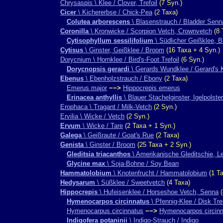
Chrysaspis \ Klee / Clover, Trefoil
(7 Syn.)
Cicer
\ Kichererbse / Chick-Pea
(2 Taxa)
Colutea arborescens
\ Blasenstrauch / Bladder Senn
Coronilla
\ Kronwicke / Scorpion Vetch, Crownvetch
(8 
Cytisophyllum sessilifolium
\ Südlicher Geißklee, Bl
Cytisus
\ Ginster, Geißklee / Broom
(16 Taxa + 4 Syn.)
Dorycnium \ Hornklee / Bird's-Foot Trefoil
(6 Syn.)
Dorycnopsis gerardi
\ Gerards Wundklee / Gerard's 
Ebenus
\ Ebenholzstrauch / Ebony
(2 Taxa)
Emerus major
−−>
Hippocrepis emerus
Erinacea anthyllis
\ Blauer Stachelginster, Igelpolst
Erophaca \ Tragant / Milk-Vetch
(2 Syn.)
Ervilia \ Wicke / Vetch
(2 Syn.)
Ervum
\ Wicke / Tare
(2 Taxa + 1 Syn.)
Galega
\ Geißraute / Goat's Rue
(2 Taxa)
Genista
\ Ginster / Broom
(25 Taxa + 2 Syn.)
Gleditsia triacanthos
\ Amerikanische Gleditschie, 
Glycine max
\ Soja-Bohne / Soy Bean
Hammatolobium
\ Knotenfrucht / Hammatolobium
(1 Ta
Hedysarum
\ Süßklee / Sweetvetch
(4 Taxa)
Hippocrepis
\ Hufeisenklee / Horseshoe Vetch, Senna
(
Hymenocarpos circinnatus
\ Pfennig-Klee / Disk Tref
Hymenocarpus circinnatus
−−>
Hymenocarpos circin
Indigofera potaninii
\ Indigo-Strauch / Indigo