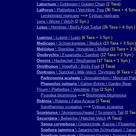
Laburnum
\ Goldregen / Golden Chain
(2 Taxa)
Lathyrus
\ Platterbse / Vetchling, Pea
(36 Taxa + 4 Syn.
Lembotropis nigricans
−−>
Cytisus nigricans
Lens \ Wicke / Vetch
(2 Syn.)
Lotus
\ Hornklee / Bird's-Foot Trefoil
(26 Taxa + 4 Syn.)
Lupinus
\ Lupine / Lupin
(6 Taxa + 1 Syn.)
Medicago
\ Schneckenklee / Medick
(23 Taxa + 3 Syn.)
Melilotus
\ Steinklee, Honigklee / Melilot
(11 Taxa + 3 S
Onobrychis
\ Esparsette / Sainfoin
(12 Taxa + 2 Syn.)
Ononis
\ Hauhechel / Restharrow
(17 Taxa + 1 Syn.)
Ornithopus
\ Vogelfuß / Bird's-Foot
(3 Taxa)
Oxytropis
\ Spitzkiel / Milk-Vetch, Oxytropis
(9 Taxa + 2
Parkinsonia aculeata
\ Jerusalemdorn / Mexican Pal
Phaseolus vulgaris
\ Garten-Bohne / Garden Bean
Pisum \ Platterbse / Vetchling, Pea
(2 Syn.)
Psoralea bituminosa
−−>
Bituminaria bituminosa
Robinia
\ Robinie / False Acacia
(2 Taxa)
Sarothamnus scoparius
−−>
Cytisus scoparius
Scorpiurus
\ Skorpionsschwanz / Scorpion's Tail
(2 Tax
Securigera
\ Beilwicke / Hatchet Vetch
(4 Taxa)
Senna corymbosa
\ Gewürzrinde, Kassie / Flowerin
Sophora japonica
\ Japanischer Schnurbaum / Japa
Spartium junceum
\ Pfriemen-Ginster / Spanish Bro