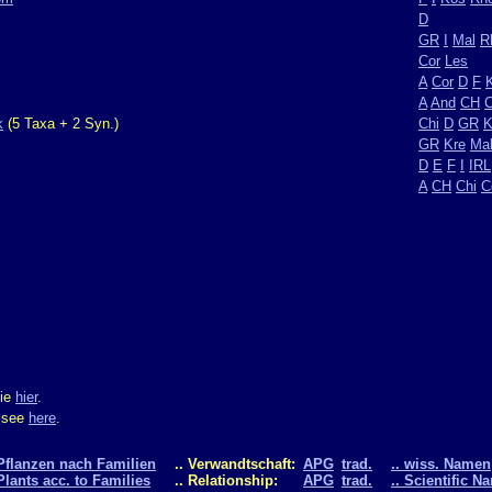
D
GR
I
Mal
R
Cor
Les
A
Cor
D
F
A
And
CH
C
k
(5 Taxa + 2 Syn.)
Chi
D
GR
K
GR
Kre
Ma
D
E
F
I
IRL
A
CH
Chi
C
Sie
hier
.
m see
here
.
Pflanzen nach Familien
.. Verwandtschaft:
APG
trad.
.. wiss. Namen
Plants acc. to Families
.. Relationship:
APG
trad.
.. Scientific N