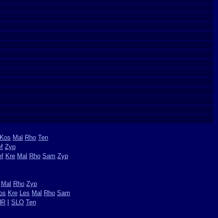
Kos
Mal
Rho
Ten
f
Zyp
ef
Kre
Mal
Rho
Sam
Zyp
Mal
Rho
Zyp
os
Kre
Les
Mal
Rho
Sam
HR
I
SLO
Ten