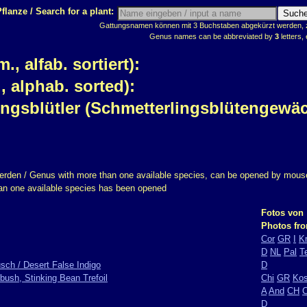
flanze / Search for a plant:
Gattungsnamen können mit 3 Buchstaben abgekürzt werden, z.
Genus names can be abbreviated by
3
letters, 
 alfab. sortiert):
 alphab. sorted):
ingsblütler (Schmetterlingsblütengewä
erden / Genus with more than one available species, can be opened by mouse
han one available species has been opened
Fotos von
Photos fr
Cor
GR
I
K
D
NL
Pal
T
sch / Desert False Indigo
D
bush, Stinking Bean Trefoil
Chi
GR
Ko
A
And
CH
C
D