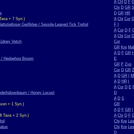
A
CH
D
F
Chi
D
GR
a
D
GR
HR
Taxa + 7 Syn.)
A
Chi
Cor
attstielloser Geißklee / Sessile-Leaved Tick Trefoil
F
I
A
Cor
D
F
A
Chi
Cor
Kidney Vetch
Cor
GR
Kre
Ma
A
D
F
GR
er / Hedgehog Broom
E
GR
P
Zyp
Cor
D
GR
A
D
GR
I
M
A
D
HR
I
A
Cor
D
E
Lederhülsenbaum / Honey Locust
D
A
D
S
xon + 1 Syn.)
GR
A
D
F
GR
I
8 Taxa + 2 Syn.)
A
Chi
D
F
oil
Chi
Kre
Le
natus
Chi
Kre
Le
D