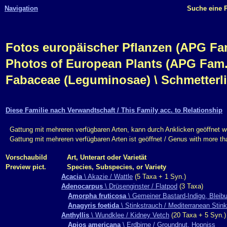
Navigation
Suche eine P
Fotos europäischer Pflanzen (APG Fam.,
Photos of European Plants (APG Fam.,
Fabaceae (Leguminosae) \ Schmetterl
Diese Familie nach Verwandtschaft / This Family acc. to Relationship
Gattung mit mehreren verfügbaren Arten, kann durch Anklicken geöffnet w
Gattung mit mehreren verfügbaren Arten ist geöffnet / Genus with more t
Vorschaubild
Art, Unterart oder Varietät
Preview pict.
Species, Subspecies, or Variety
Acacia
\ Akazie / Wattle
(5 Taxa + 1 Syn.)
Adenocarpus
\ Drüsenginster / Flatpod
(3 Taxa)
Amorpha fruticosa
\ Gemeiner Bastard-Indigo, Bleibu
Anagyris foetida
\ Stinkstrauch / Mediterranean Stink
Anthyllis
\ Wundklee / Kidney Vetch
(20 Taxa + 5 Syn.)
Apios americana
\ Erdbirne / Groundnut, Hopniss