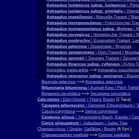
Astragalus lusitanicus subsp. lusitanicus
\ Portu
Astragalus lusitanicus subsp. orientalis
\ Orienta
Astragalus massiliensis
\ Marseille-Tragant / Mars
Astragalus monspessulanus
\ Französischer Trag
Astragalus monspessulanus subsp. illyricus
\ Il
Astragalus norvegicus
\ Norwegischer Tragant / N
Astragalus onobrychis
\ Esparsetten-Tragant, Lan
Astragalus pelecinus
\ Doppelsäge / Biserrula
Astragalus sempervirens
\ Dorn-Tragant / Mounta
Astragalus spruneri
\ Spruners Tragant / Spruner'
Astragalus thracicus subsp. cylleneus
\ Kyllini-T
Astragalus tragacantha
−−>
Astragalus massiliensi
Astragalus vesicarius subsp. vesicarius
\ Blasen
Biserrula pelecinus
−−>
Astragalus pelecinus
Bituminaria bituminosa
\ Asphalt-Klee / Pitch Trefoil
Bonaveria securidaca
−−>
Securigera securidaca
Calicotome
\ Dorn-Ginster / Thorny Broom
(2 Taxa)
Caragana arborescens
\ Gemeiner Erbsenstrauch / S
Cassia corymbosa
−−>
Senna corymbosa
Ceratonia siliqua
\ Johannisbrot-Baum, Karube / Car
Cercis siliquastrum
\ Judasbaum / Judas Tree
Chamaecytisus \ Ginster, Geißklee / Broom
(8 Syn.)
Chamaespartium sagittale
−−>
Genista sagittalis