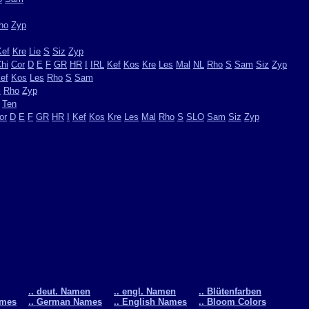
ho
Zyp
Kef
Kre
Lie
S
Siz
Zyp
hi
Cor
D
E
F
GR
HR
I
IRL
Kef
Kos
Kre
Les
Mal
NL
Rho
S
Sam
Siz
Zyp
ef
Kos
Les
Rho
S
Sam
l
Rho
Zyp
Ten
or
D
E
F
GR
HR
I
Kef
Kos
Kre
Les
Mal
Rho
S
SLO
Sam
Siz
Zyp
.. deut. Namen
.. engl. Namen
.. Blütenfarben
ames
.. German Names
.. English Names
.. Bloom Colors