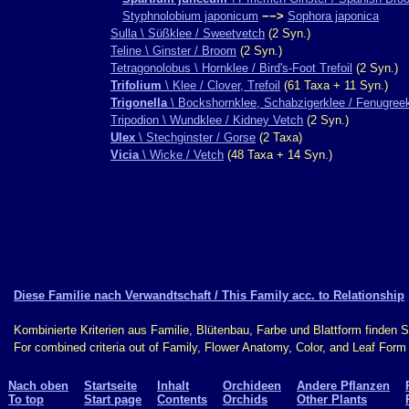
Styphnolobium japonicum
−−>
Sophora japonica
Sulla \ Süßklee / Sweetvetch
(2 Syn.)
Teline \ Ginster / Broom
(2 Syn.)
Tetragonolobus \ Hornklee / Bird's-Foot Trefoil
(2 Syn.)
Trifolium
\ Klee / Clover, Trefoil
(61 Taxa + 11 Syn.)
Trigonella
\ Bockshornklee, Schabzigerklee / Fenugree
Tripodion \ Wundklee / Kidney Vetch
(2 Syn.)
Ulex
\ Stechginster / Gorse
(2 Taxa)
Vicia
\ Wicke / Vetch
(48 Taxa + 14 Syn.)
Diese Familie nach Verwandtschaft / This Family acc. to Relationship
Kombinierte Kriterien aus Familie, Blütenbau, Farbe und Blattform finden 
For combined criteria out of Family, Flower Anatomy, Color, and Leaf For
Nach oben
Startseite
Inhalt
Orchideen
Andere Pflanzen
To top
Start page
Contents
Orchids
Other Plants