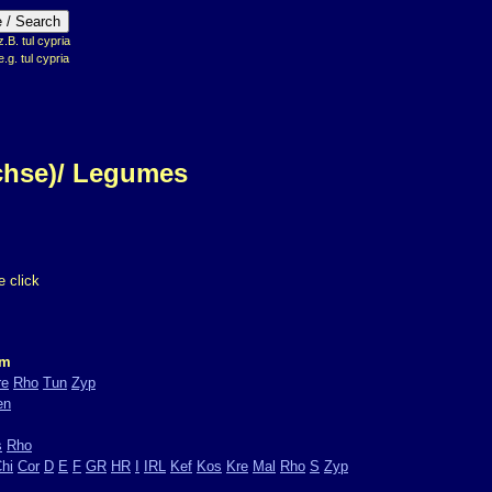
B. tul cypria
e.g. tul cypria
chse)/ Legumes
 click
om
re
Rho
Tun
Zyp
en
s
Rho
hi
Cor
D
E
F
GR
HR
I
IRL
Kef
Kos
Kre
Mal
Rho
S
Zyp