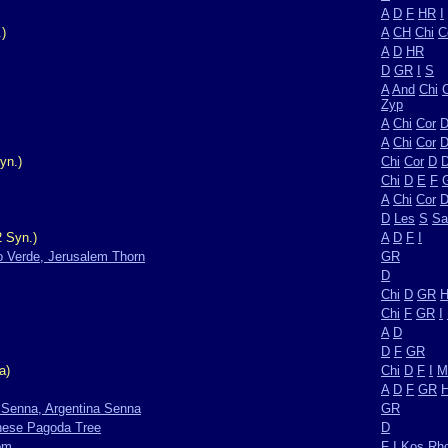
A
D
F
HR
I
)
A
CH
Chi
C
A
D
HR
D
GR
I
S
A
And
Chi
Zyp
A
Chi
Cor
A
Chi
Cor
yn.)
Chi
Cor
D
Chi
D
E
F
A
Chi
Cor
D
Les
S
S
 Syn.)
A
D
F
I
o Verde, Jerusalem Thorn
GR
D
Chi
D
GR
Chi
F
GR
I
A
D
D
F
GR
a)
Chi
D
F
I
M
A
D
F
GR
g Senna, Argentina Senna
GR
nese Pagoda Tree
D
om
F
I
Kos
Rh