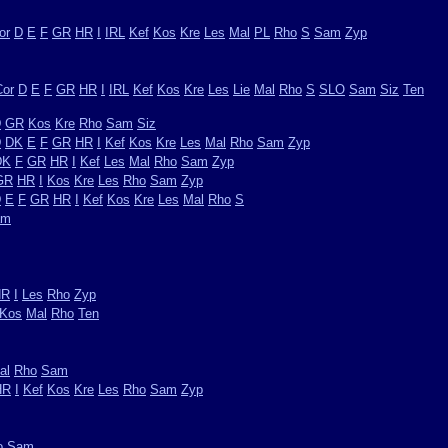
or
D
E
F
GR
HR
I
IRL
Kef
Kos
Kre
Les
Mal
PL
Rho
S
Sam
Zyp
Cor
D
E
F
GR
HR
I
IRL
Kef
Kos
Kre
Les
Lie
Mal
Rho
S
SLO
Sam
Siz
Ten
D
GR
Kos
Kre
Rho
Sam
Siz
D
DK
E
F
GR
HR
I
Kef
Kos
Kre
Les
Mal
Rho
Sam
Zyp
DK
F
GR
HR
I
Kef
Les
Mal
Rho
Sam
Zyp
GR
HR
I
Kos
Kre
Les
Rho
Sam
Zyp
D
E
F
GR
HR
I
Kef
Kos
Kre
Les
Mal
Rho
S
am
HR
I
Les
Rho
Zyp
Kos
Mal
Rho
Ten
al
Rho
Sam
HR
I
Kef
Kos
Kre
Les
Rho
Sam
Zyp
o
Sam