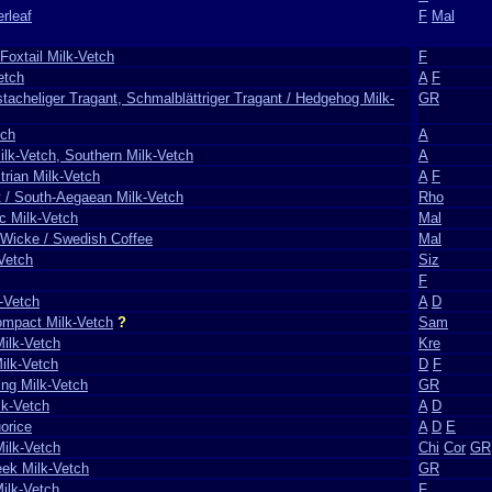
erleaf
F
Mal
Foxtail Milk-Vetch
F
etch
A
F
stacheliger Tragant, Schmalblättriger Tragant / Hedgehog Milk-
GR
tch
A
Milk-Vetch, Southern Milk-Vetch
A
trian Milk-Vetch
A
F
 / South-Aegaean Milk-Vetch
Rho
ic Milk-Vetch
Mal
-Wicke / Swedish Coffee
Mal
Vetch
Siz
F
-Vetch
A
D
ompact Milk-Vetch
?
Sam
Milk-Vetch
Kre
ilk-Vetch
D
F
ing Milk-Vetch
GR
lk-Vetch
A
D
orice
A
D
E
Milk-Vetch
Chi
Cor
GR
eek Milk-Vetch
GR
Milk-Vetch
F