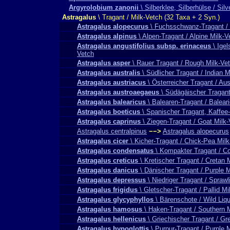
Argyrolobium zanonii
\ Silberklee, Silberhülse / Silv
Astragalus
\ Tragant / Milk-Vetch (32 Taxa + 2 Syn.)
Astragalus alopecurus
\ Fuchsschwanz-Tragant / 
Astragalus alpinus
\ Alpen-Tragant / Alpine Milk-V
Astragalus angustifolius subsp. erinaceus
\ Igel
Vetch
Astragalus asper
\ Rauer Tragant / Rough Milk-Ve
Astragalus australis
\ Südlicher Tragant / Indian 
Astragalus austriacus
\ Österreicher Tragant / Aus
Astragalus austroaegaeus
\ Südägäischer Tragant
Astragalus balearicus
\ Balearen-Tragant / Balear
Astragalus boeticus
\ Spanischer Tragant, Kaffee
Astragalus caprinus
\ Ziegen-Tragant / Goat Milk-
Astragalus centralpinus
−−>
Astragalus alopecurus
Astragalus cicer
\ Kicher-Tragant / Chick-Pea Milk
Astragalus condensatus
\ Kompakter Tragant / C
Astragalus creticus
\ Kretischer Tragant / Cretan 
Astragalus danicus
\ Dänischer Tragant / Purple M
Astragalus depressus
\ Niedriger Tragant / Sprawl
Astragalus frigidus
\ Gletscher-Tragant / Pallid Mi
Astragalus glycyphyllos
\ Bärenschote / Wild Liqu
Astragalus hamosus
\ Haken-Tragant / Southern 
Astragalus hellenicus
\ Griechischer Tragant / Gr
Astragalus hypoglottis
\ Purpur-Tragant / Purple 