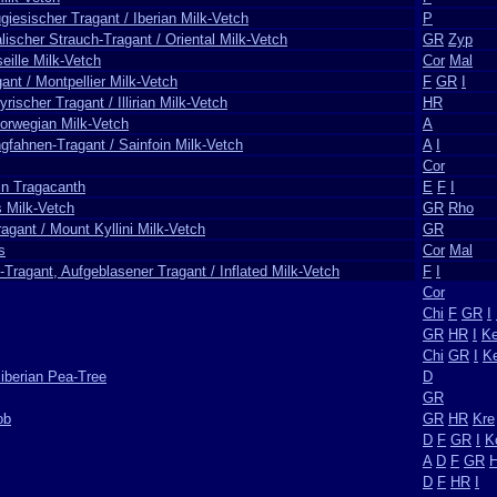
giesischer Tragant / Iberian Milk-Vetch
P
lischer Strauch-Tragant / Oriental Milk-Vetch
GR
Zyp
eille Milk-Vetch
Cor
Mal
ant / Montpellier Milk-Vetch
F
GR
I
lyrischer Tragant / Illirian Milk-Vetch
HR
orwegian Milk-Vetch
A
gfahnen-Tragant / Sainfoin Milk-Vetch
A
I
Cor
in Tragacanth
E
F
I
s Milk-Vetch
GR
Rho
ragant / Mount Kyllini Milk-Vetch
GR
s
Cor
Mal
-Tragant, Aufgeblasener Tragant / Inflated Milk-Vetch
F
I
Cor
Chi
F
GR
I
GR
HR
I
Ke
Chi
GR
I
K
iberian Pea-Tree
D
GR
ob
GR
HR
Kre
D
F
GR
I
K
A
D
F
GR
D
F
HR
I