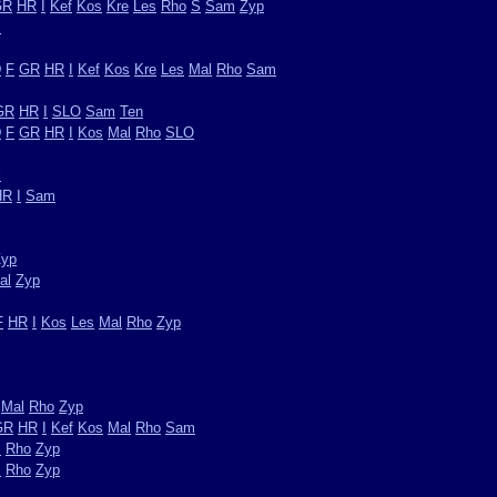
GR
HR
I
Kef
Kos
Kre
Les
Rho
S
Sam
Zyp
S
D
F
GR
HR
I
Kef
Kos
Kre
Les
Mal
Rho
Sam
GR
HR
I
SLO
Sam
Ten
D
F
GR
HR
I
Kos
Mal
Rho
SLO
l
HR
I
Sam
Zyp
al
Zyp
F
HR
I
Kos
Les
Mal
Rho
Zyp
Mal
Rho
Zyp
GR
HR
I
Kef
Kos
Mal
Rho
Sam
s
Rho
Zyp
s
Rho
Zyp