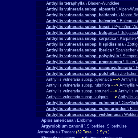
Anthyllis tetraphylla
\ Blasen-Wundklee
Anthyllis vulneraria subsp. alpestris
\ Alpen-Wun
Anthyllis vulneraria subsp. baldensis
\ Monte Ba
Anthyllis vulneraria subsp. balearica
\ Balearen
Anthyllis vulneraria subsp. boscii
\ Pyrenäen-Wu
Anthyllis vulneraria subsp. bulgarica
\ Bulgaris
Anthyllis vulneraria subsp. carpatica
\ Karpaten
Anthyllis vulneraria subsp. hispidissima
\ Zotti
Anthyllis vulneraria subsp. iberica
\ Spanischer
Anthyllis vulneraria subsp. polyphylla
\ Steppen
Anthyllis vulneraria subsp. praepropera
\ Roter 
Anthyllis vulneraria subsp. pseudovulneraria
\ F
Anthyllis vulneraria subsp. pulchella
\ Zierliche
Anthyllis vulneraria subsp. pyrenaica
−−>
Anthyllis
Anthyllis vulneraria subsp. rubriflora
−−>
Anthyllis 
Anthyllis vulneraria subsp. spruneri
−−>
Anthyllis v
Anthyllis vulneraria subsp. vulgaris
−−>
Anthyllis v
Anthyllis vulneraria subsp. vulneraria
\ Gewöhnli
Anthyllis vulneraria subsp. vulnerarioides
\ Fal
Anthyllis vulneraria subsp. weldeniana
\ Welden
Apios americana
\ Erdbirne
Argyrolobium zanonii
\ Silberklee, Silberhülse
Astragalus
\ Tragant
(32 Taxa + 2 Syn.)
Biserrula pelecinus
−−>
Astragalus pelecinus