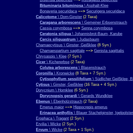
Bituminaria bituminosa
\ Asphalt-Klee
Bonaveria securidaca
−−>
Securigera securidaca
Calicotome
\ Dorn-Ginster
(2 Taxa)
Caragana arborescens
\ Gemeiner Erbsenstrauch
Cassia corymbosa
−−>
Senna corymbosa
Ceratonia siliqua
\ Johannisbrot-Baum, Karube
Cercis siliquastrum
\ Judasbaum
Chamaecytisus \ Ginster, Geißklee
(8 Syn.)
Chamaespartium sagittale
−−>
Genista sagittalis
Chrysaspis \ Klee
(7 Syn.)
Cicer
\ Kichererbse
(2 Taxa)
Colutea arborescens
\ Blasenstrauch
Coronilla
\ Kronwicke
(8 Taxa + 7 Syn.)
Cytisophyllum sessilifolium
\ Südlicher Geißklee, Bl
Cytisus
\ Ginster, Geißklee
(16 Taxa + 4 Syn.)
Dorycnium \ Hornklee
(6 Syn.)
Dorycnopsis gerardi
\ Gerards Wundklee
Ebenus
\ Ebenholzstrauch
(2 Taxa)
Emerus major
−−>
Hippocrepis emerus
Erinacea anthyllis
\ Blauer Stachelginster, Igelpolster
Erophaca \ Tragant
(2 Syn.)
Ervilia \ Wicke
(2 Syn.)
Ervum
\ Wicke
(2 Taxa + 1 Syn.)