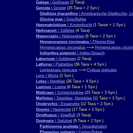
Galega
\ Geißraute
(2 Taxa)
Genista
\ Ginster
(25 Taxa + 2 Syn.)
Gleditsia triacanthos
\ Amerikanische Gleditschie, 
Glycine max
\ Soja-Bohne
Hammatolobium
\ Knotenfrucht
(1 Taxon + 1 Syn.)
Hedysarum
\ Süßklee
(4 Taxa)
Hippocrepis
\ Hufeisenklee
(8 Taxa + 2 Syn.)
Hymenocarpos circinnatus
\ Pfennig-Klee
Hymenocarpus circinnatus
−−>
Hymenocarpos circin
Indigofera potaninii
\ Indigo-Strauch
Laburnum
\ Goldregen
(2 Taxa)
Lathyrus
\ Platterbse
(36 Taxa + 4 Syn.)
Lembotropis nigricans
−−>
Cytisus nigricans
Lens \ Wicke
(2 Syn.)
Lotus
\ Hornklee
(26 Taxa + 4 Syn.)
Lupinus
\ Lupine
(6 Taxa + 1 Syn.)
Medicago
\ Schneckenklee
(23 Taxa + 3 Syn.)
Melilotus
\ Steinklee, Honigklee
(11 Taxa + 3 Syn.)
Onobrychis
\ Esparsette
(12 Taxa + 2 Syn.)
Ononis
\ Hauhechel
(17 Taxa + 1 Syn.)
Ornithopus
\ Vogelfuß
(3 Taxa)
Oxytropis
\ Spitzkiel
(9 Taxa + 2 Syn.)
Parkinsonia aculeata
\ Jerusalemdorn
Phaseolus vulgaris
\ Garten-Bohne