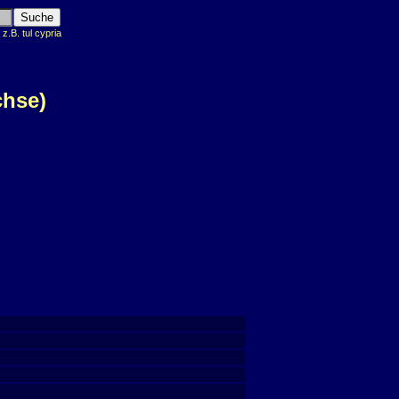
.B. tul cypria
chse)