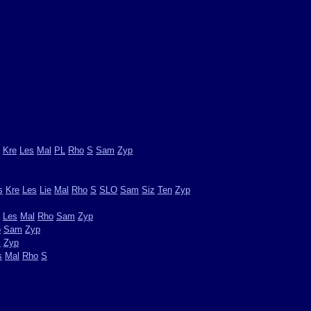
Kre
Les
Mal
PL
Rho
S
Sam
Zyp
s
Kre
Les
Lie
Mal
Rho
S
SLO
Sam
Siz
Ten
Zyp
Les
Mal
Rho
Sam
Zyp
o
Sam
Zyp
m
Zyp
s
Mal
Rho
S