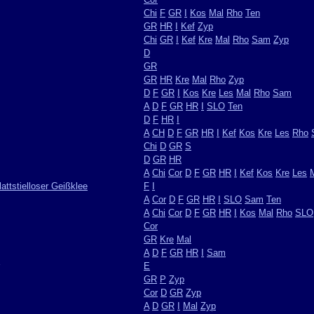
Chi
F
GR
I
Kos
Mal
Rho
Ten
GR
HR
I
Kef
Zyp
Chi
GR
I
Kef
Kre
Mal
Rho
Sam
Zyp
D
GR
GR
HR
Kre
Mal
Rho
Zyp
D
F
GR
I
Kos
Kre
Les
Mal
Rho
Sam
A
D
F
GR
HR
I
SLO
Ten
D
F
HR
I
A
CH
D
F
GR
HR
I
Kef
Kos
Kre
Les
Rho
Chi
D
GR
S
D
GR
HR
A
Chi
Cor
D
F
GR
HR
I
Kef
Kos
Kre
Les
attstielloser Geißklee
F
I
A
Cor
D
F
GR
HR
I
SLO
Sam
Ten
A
Chi
Cor
D
F
GR
HR
I
Kos
Mal
Rho
SLO
Cor
GR
Kre
Mal
A
D
F
GR
HR
I
Sam
E
GR
P
Zyp
Cor
D
GR
Zyp
A
D
GR
I
Mal
Zyp