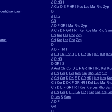
A
D
HR
I
A
Cor
D
E
F
HR
I
Kos
Les
Mal
Rho
Zyp
Lederhülsenbaum
D
A
D
S
GR
A
D
F
GR
I
Mal
Rho
Zyp
A
Chi
D
F
GR
HR
I
Kef
Kos
Mal
Rho
Sam
Chi
Kre
Les
Rho
Zyp
natus
Chi
Kre
Les
Rho
Zyp
D
A
D
F
HR
I
A
CH
Chi
Cor
D
E
F
GR
HR
I
IRL
Kef
Kos
A
D
HR
D
GR
I
S
A
And
Chi
Cor
D
E
F
GR
HR
I
IRL
Kef
Ko
A
Chi
Cor
D
GR
Kos
Kre
Rho
Sam
Siz
A
Chi
Cor
D
DK
E
F
GR
HR
I
Kef
Kos
Kre
Chi
Cor
D
DK
F
GR
HR
I
Kef
Les
Mal
Rh
Chi
D
E
F
GR
HR
I
Kos
Kre
Les
Rho
Sa
A
Chi
Cor
D
E
F
GR
HR
I
Kef
Kos
Kre
Le
D
Les
S
Sam
A
D
F
I
GR
D