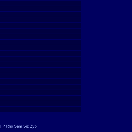
l
P
Rho
Sam
Siz
Zyp