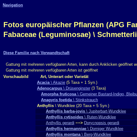
Navigation
Fotos europäischer Pflanzen (APG Fam.,
Fabaceae (Leguminosae) \ Schmetterl
Diese Familie nach Verwandtschaft
Gattung mit mehreren verfügbaren Arten, kann durch Anklicken geöffnet 
Gattung mit mehreren verfügbaren Arten ist geöffnet
Vorschaubild
Art, Unterart oder Varietät
Acacia
\ Akazie
(5 Taxa + 1 Syn.)
Adenocarpus
\ Drüsenginster
(3 Taxa)
Amorpha fruticosa
\ Gemeiner Bastard-Indigo, Bleib
Anagyris foetida
\ Stinkstrauch
Anthyllis
\ Wundklee (20 Taxa + 5 Syn.)
Anthyllis barba-jovis
\ Jupiterbart-Wundklee
Anthyllis cytisoides
\ Ruten-Wundklee
Anthyllis gerardi
−−>
Dorycnopsis gerardi
Anthyllis hermanniae
\ Dorniger Wundklee
Anthyllis montana
\ Berg-Wundklee