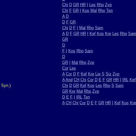
Chi
D
GR
HR
I
Les
Rho
Zyp
Chi
F
GR
I
Kos
Mal
Rho
Ten
A
D
D
F
GR
Chi
D
F
I
Mal
Rho
Sam
A
D
F
GR
HR
I
Kef
Kos
Kre
Les
Rho
Sa
GR
D
F
I
Kos
Rho
Sam
D
GR
I
Mal
Rho
Zyp
Cor
Les
A
Cor
D
F
Kef
Kre
Lie
S
Siz
Zyp
A
And
CH
Chi
Cor
D
E
F
GR
HR
I
IRL
Kef
 Syn.)
Chi
D
GR
Kef
Kos
Les
Rho
S
Sam
GR
Kre
Mal
Rho
Zyp
D
E
F
I
IRL
Ten
A
CH
Chi
Cor
D
E
F
GR
HR
I
Kef
Kos
Kre