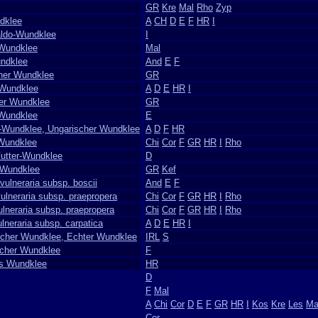
GR
Kre
Mal
Rho
Zyp
dklee
A
CH
D
E
F
HR
I
ldo-Wundklee
I
-Wundklee
Mal
ndklee
And
E
F
cher Wundklee
GR
-Wundklee
A
D
E
HR
I
ger Wundklee
GR
 Wundklee
E
-Wundklee, Ungarischer Wundklee
A
D
F
HR
Wundklee
Chi
Cor
F
GR
HR
I
Rho
utter-Wundklee
D
r Wundklee
GR
Kef
 vulneraria subsp. boscii
And
E
F
vulneraria subsp. praepropera
Chi
Cor
F
GR
HR
I
Rho
ulneraria subsp. praepropera
Chi
Cor
F
GR
HR
I
Rho
ulneraria subsp. carpatica
A
D
E
HR
I
cher Wundklee, Echter Wundklee
IRL
S
scher Wundklee
F
s Wundklee
HR
D
F
Mal
A
Chi
Cor
D
E
F
GR
HR
I
Kos
Kre
Les
Ma
Cor