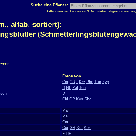
Suche eine Pflanze:
Gattungsnamen können mit 3 Buchstaben abgekürzt werden, z
 alfab. sortiert):
ingsblütler (Schmetterlingsblütengewä
werden
Fotos von
Cor
GR
I
Kre
Rho
Tun
Zyp
D
NL
Pal
Ten
usch
D
Chi
GR
Kos
Rho
Mal
Mal
Cor
Cor
GR
Kef
Kos
F
HR