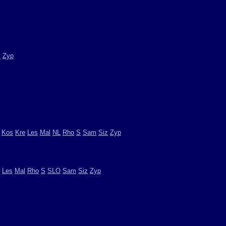
m
Zyp
Kos
Kre
Les
Mal
NL
Rho
S
Sam
Siz
Zyp
Les
Mal
Rho
S
SLO
Sam
Siz
Zyp