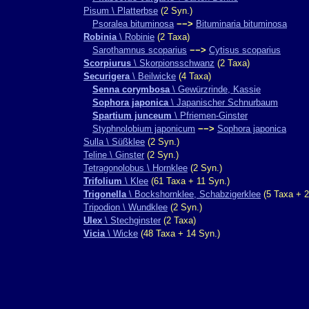
Pisum \ Platterbse
(2 Syn.)
Psoralea bituminosa
−−>
Bituminaria bituminosa
Robinia
\ Robinie
(2 Taxa)
Sarothamnus scoparius
−−>
Cytisus scoparius
Scorpiurus
\ Skorpionsschwanz
(2 Taxa)
Securigera
\ Beilwicke
(4 Taxa)
Senna corymbosa
\ Gewürzrinde, Kassie
Sophora japonica
\ Japanischer Schnurbaum
Spartium junceum
\ Pfriemen-Ginster
Styphnolobium japonicum
−−>
Sophora japonica
Sulla \ Süßklee
(2 Syn.)
Teline \ Ginster
(2 Syn.)
Tetragonolobus \ Hornklee
(2 Syn.)
Trifolium
\ Klee
(61 Taxa + 11 Syn.)
Trigonella
\ Bockshornklee, Schabzigerklee
(5 Taxa + 2
Tripodion \ Wundklee
(2 Syn.)
Ulex
\ Stechginster
(2 Taxa)
Vicia
\ Wicke
(48 Taxa + 14 Syn.)