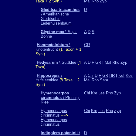
Taxa + 2 Syn.)
Mal
Rho
Zyp
Gleditsia triacanthos
D
\ Amerikanische
Gleditschie,
Lederhülsenbaum
Glycine max
\ Soja-
A
D
S
Bohne
Hammatolobium
\
GR
Knotenfrucht
(1 Taxon + 1
Syn.)
Hedysarum
\ Süßklee
(4
A
D
F
GR
I
Mal
Rho
Zyp
Taxa)
Hippocrepis
\
A
Chi
D
F
GR
HR
I
Kef
Kos
Hufeisenklee
(8 Taxa + 2
Mal
Rho
Sam
Syn.)
Hymenocarpos
Chi
Kre
Les
Rho
Zyp
circinnatus
\ Pfennig-
Klee
Hymenocarpus
Chi
Kre
Les
Rho
Zyp
circinnatus
−−>
Hymenocarpos
circinnatus
Indigofera potaninii
\
D