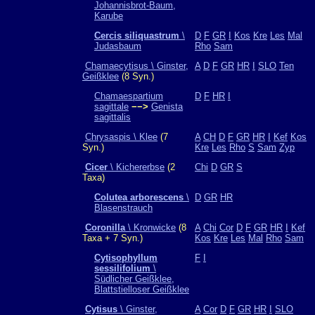
Johannisbrot-Baum,
Karube
Cercis siliquastrum
\
D
F
GR
I
Kos
Kre
Les
Mal
Judasbaum
Rho
Sam
Chamaecytisus \ Ginster,
A
D
F
GR
HR
I
SLO
Ten
Geißklee
(8 Syn.)
Chamaespartium
D
F
HR
I
sagittale
−−>
Genista
sagittalis
Chrysaspis \ Klee
(7
A
CH
D
F
GR
HR
I
Kef
Kos
Syn.)
Kre
Les
Rho
S
Sam
Zyp
Cicer
\ Kichererbse
(2
Chi
D
GR
S
Taxa)
Colutea arborescens
\
D
GR
HR
Blasenstrauch
Coronilla
\ Kronwicke
(8
A
Chi
Cor
D
F
GR
HR
I
Kef
Taxa + 7 Syn.)
Kos
Kre
Les
Mal
Rho
Sam
Cytisophyllum
F
I
sessilifolium
\
Südlicher Geißklee,
Blattstielloser Geißklee
Cytisus
\ Ginster,
A
Cor
D
F
GR
HR
I
SLO