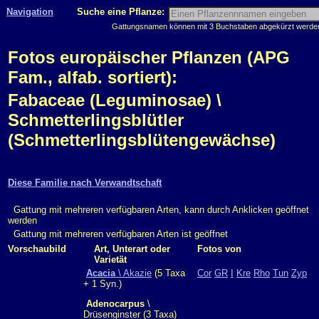
Navigation
Suche eine Pflanze:
Gattungsnamen können mit 3 Buchstaben abgekürzt werden, 
Fotos europäischer Pflanzen (APG
Fam., alfab. sortiert):
Fabaceae (Leguminosae) \
Schmetterlingsblütler
(Schmetterlingsblütengewächse)
Diese Familie nach Verwandtschaft
Gattung mit mehreren verfügbaren Arten, kann durch Anklicken geöffnet
werden
Gattung mit mehreren verfügbaren Arten ist geöffnet
Vorschaubild
Art, Unterart oder
Fotos von
Varietät
Acacia
\ Akazie
(5 Taxa
Cor
GR
I
Kre
Rho
Tun
Zyp
+ 1 Syn.)
Adenocarpus
\
Drüsenginster (3 Taxa)