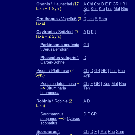
Ononis
\ Hauhechel
(17
A
Chi
Cor
D
E
F
GR
HR
I
Taxa + 1 Syn.)
Kef
Kos
Kre
Les
Mal
Rho
S
Ornithopus
\ Vogelfuß
(3
D
Les
S
Sam
Taxa)
Oxytropis
\ Spitzkiel
(9
A
D
F
I
Taxa + 2 Syn.)
Parkinsonia aculeata
GR
\ Jerusalemdorn
Phaseolus vulgaris
\
D
Garten-Bohne
Pisum \ Platterbse
(2
Chi
D
GR
HR
I
Les
Rho
Syn.)
Zyp
Psoralea bituminosa
−
Chi
F
GR
I
Kos
Mal
Rho
−>
Bituminaria
Ten
bituminosa
Robinia
\ Robinie
(2
A
D
Taxa)
Sarothamnus
D
F
GR
scoparius
−−>
Cytisus
scoparius
Scorpiurus
\
Chi
D
F
I
Mal
Rho
Sam