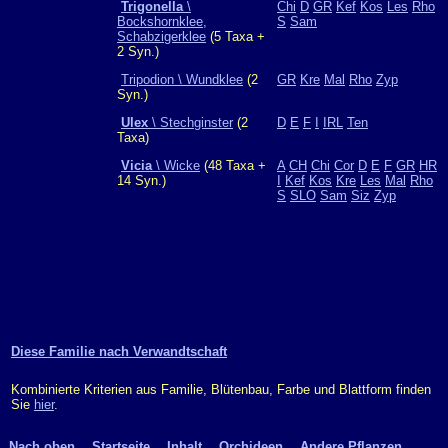
Trigonella
\
Chi
D
GR
Kef
Kos
Les
Rho
Bockshornklee,
S
Sam
Schabzigerklee
(5 Taxa +
2 Syn.)
Tripodion \ Wundklee
(2
GR
Kre
Mal
Rho
Zyp
Syn.)
Ulex
\ Stechginster
(2
D
E
F
I
IRL
Ten
Taxa)
Vicia
\ Wicke
(48 Taxa +
A
CH
Chi
Cor
D
E
F
GR
HR
14 Syn.)
I
Kef
Kos
Kre
Les
Mal
Rho
S
SLO
Sam
Siz
Zyp
Diese Familie nach Verwandtschaft
Kombinierte Kriterien aus Familie, Blütenbau, Farbe und Blattform finden
Sie
hier
.
Nach oben
Startseite
Inhalt
Orchideen
Andere Pflanzen