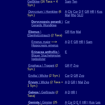
Geißklee
(16 Taxa + 4
Sam
Ten
Syn.)
Dorycnium \ Hornklee
(6
A
Chi
Cor
D
F
GR
HR
I
Kos
Syn.)
Mal
Rho
SLO
Dorycnopsis gerardi
\
Cor
Gerards Wundklee
Ebenus
\
GR
Kre
Mal
Ebenholzstrauch
(2 Taxa)
Emerus major
−−>
A
D
F
GR
HR
I
Sam
Hippocrepis emerus
Erinacea anthyllis
\
E
Blauer Stachelginster,
Igelpolster
Erophaca \ Tragant
(2
GR
P
Zyp
Syn.)
Ervilia \ Wicke
(2 Syn.)
Cor
D
GR
Zyp
Ervum
\ Wicke
(2 Taxa +
A
D
GR
I
Mal
Zyp
1 Syn.)
Galega
\ Geißraute
(2
A
D
HR
I
Taxa)
Genista
\ Ginster
(25
A
Cor
D
E
F
HR
I
Kos
Les