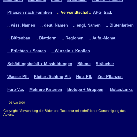
Pflanzen nach Familien
.. Verwandtschaft:
APG
trad.
.. wiss. Namen
.. deut. Namen
.. engl. Namen
.. Blütenfarben
.. Blütenbau
.. Blattform
.. Regionen
.. Aufn.-Monat
.. Früchten + Samen
.. Wurzeln + Knollen
Schädlingsbefall + Missbildungen
Bäume
Sträucher
Wasser-Pfl.
Kletter-/Schling-Pfl.
Nutz-Pfl.
Zier-Pflanzen
Farb-Var.
Mehrere Kriterien
Biotope + Gruppen
Botan.Links
06-Aug-2026
Copyright: Verwendung der Bilder und Texte nur mit schriftlicher Genehmigung des
Autors.