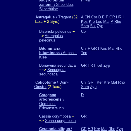
Argyrolobium
F
Mal
zanonii
\ Silberklee,
Silberhülse
Astragalus
\ Tragant
(32
A
Chi
Cor
D
E
F
GR
HR
I
Taxa + 2 Syn.)
Kos
Kre
Les
Mal
P
Rho
Sam
Siz
Zyp
Biserrula pelecinus
−
Cor
−>
Astragalus
pelecinus
Bituminaria
Chi
F
GR
I
Kos
Mal
Rho
bituminosa
\ Asphalt-
Ten
Klee
Bonaveria securidaca
GR
HR
I
Kef
Zyp
−−>
Securigera
securidaca
Calicotome
\ Dorn-
Chi
GR
I
Kef
Kre
Mal
Rho
Ginster
(2 Taxa)
Sam
Zyp
Caragana
D
arborescens
\
Gemeiner
Erbsenstrauch
Cassia corymbosa
−
GR
−>
Senna corymbosa
Ceratonia siliqua
\
GR
HR
Kre
Mal
Rho
Zyp