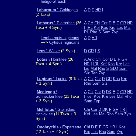
Indigo-Strauch
Laburnum
\ Goldregen
A
D
F
HR
I
(2 Taxa)
Lathyrus
\ Platterbse
(36
A
CH
Chi
Cor
D
E
F
GR
HR
Taxa + 4 Syn.)
I
IRL
Kef
Kos
Kre
Les
Mal
PL
Rho
S
Sam
Zyp
Lembotropis nigricans
A
D
HR
−−>
Cytisus nigricans
Lens \ Wicke
(2 Syn.)
D
GR
I
S
Lotus
\ Hornklee
(26
A
And
Chi
Cor
D
E
F
GR
Taxa + 4 Syn.)
HR
I
IRL
Kef
Kos
Kre
Les
Lie
Mal
Rho
S
SLO
Sam
Siz
Ten
Zyp
Lupinus
\ Lupine
(6 Taxa
A
Chi
Cor
D
GR
Kos
Kre
+ 1 Syn.)
Rho
Sam
Siz
Medicago
\
A
Chi
Cor
D
DK
E
F
GR
HR
Schneckenklee
(23 Taxa
I
Kef
Kos
Kre
Les
Mal
Rho
+ 3 Syn.)
Sam
Zyp
Melilotus
\ Steinklee,
Chi
Cor
D
DK
F
GR
HR
I
Honigklee
(11 Taxa + 3
Kef
Les
Mal
Rho
Sam
Zyp
Syn.)
Onobrychis
\ Esparsette
Chi
D
E
F
GR
HR
I
Kos
(12 Taxa + 2 Syn.)
Kre
Les
Rho
Sam
Zyp