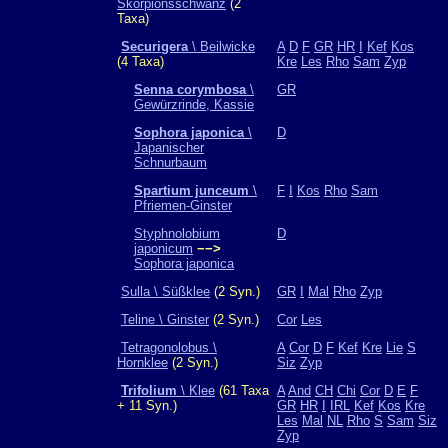
Skorpionsschwanz
(2
Taxa)
Securigera
\ Beilwicke
A
D
F
GR
HR
I
Kef
Kos
(4 Taxa)
Kre
Les
Rho
Sam
Zyp
Senna corymbosa
\
GR
Gewürzrinde, Kassie
Sophora japonica
\
D
Japanischer
Schnurbaum
Spartium junceum
\
F
I
Kos
Rho
Sam
Pfriemen-Ginster
Styphnolobium
D
japonicum
−−>
Sophora japonica
Sulla \ Süßklee
(2 Syn.)
GR
I
Mal
Rho
Zyp
Teline \ Ginster
(2 Syn.)
Cor
Les
Tetragonolobus \
A
Cor
D
F
Kef
Kre
Lie
S
Hornklee
(2 Syn.)
Siz
Zyp
Trifolium
\ Klee
(61 Taxa
A
And
CH
Chi
Cor
D
E
F
+ 11 Syn.)
GR
HR
I
IRL
Kef
Kos
Kre
Les
Mal
NL
Rho
S
Sam
Siz
Zyp