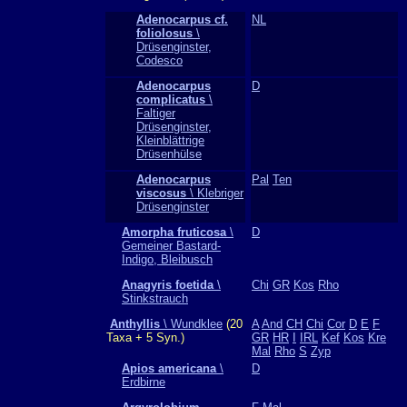
Adenocarpus cf.
NL
foliolosus
\
Drüsenginster,
Codesco
Adenocarpus
D
complicatus
\
Faltiger
Drüsenginster,
Kleinblättrige
Drüsenhülse
Adenocarpus
Pal
Ten
viscosus
\ Klebriger
Drüsenginster
Amorpha fruticosa
\
D
Gemeiner Bastard-
Indigo, Bleibusch
Anagyris foetida
\
Chi
GR
Kos
Rho
Stinkstrauch
Anthyllis
\ Wundklee
(20
A
And
CH
Chi
Cor
D
E
F
Taxa + 5 Syn.)
GR
HR
I
IRL
Kef
Kos
Kre
Mal
Rho
S
Zyp
Apios americana
\
D
Erdbirne