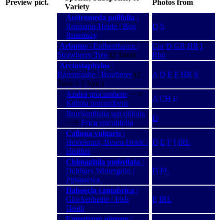
Preview pict.
Photos from
Variety
Andromeda polifolia
\
Rosmarin-Heide / Bog
D
S
Rosemary
Arbutus
\ Erdbeerbaum /
Cor
D
GR
HR
I
Strawberry Tree
(2 Taxa)
Rho
Arctostaphylos
\
Bärentraube / Bearberry
(2
A
D
E
F
HR
S
Taxa + 1 Syn.)
Azalea procumbens
−−>
A
CH
F
Kalmia procumbens
Bruckenthalia spiculifolia
D
−−>
Erica spiculifolia
Calluna vulgaris
\
Heidekraut, Besen-Heide /
D
E
F
I
IRL
Heather
Chimaphila umbellata
\
Doldiges Wintergrün /
D
PL
Pipsissewa
Daboecia cantabrica
\
Glockenheide / Irish
E
IRL
Heath
Empetrum nigrum
\