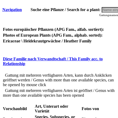
Navigation
Suche eine Pflanze / Search for a plant:
Gattungsnamen 
Fotos europäischer Pflanzen (APG Fam., alfab. sortiert):
Photos of European Plants (APG Fam., alphab. sorted):
Ericaceae \ Heidekrautgewächse / Heather Family
Diese Familie nach Verwandtschaft / This Family acc. to
Relationship
Gattung mit mehreren verfügbaren Arten, kann durch Anklicken
geöffnet werden / Genus with more than one available species, can
be opened by mouse click
Gattung mit mehreren verfügbaren Arten ist geöffnet / Genus with
more than one available species has been opened
Art, Unterart oder
Vorschaubild
Fotos von
Varietät
Species, Subspecies, or