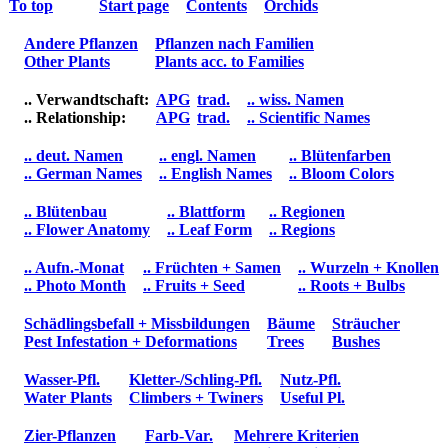
To top
Start page
Contents
Orchids
Andere Pflanzen
Pflanzen nach Familien
Other Plants
Plants acc. to Families
.. Verwandtschaft:
APG
trad.
.. wiss. Namen
.. Relationship:
APG
trad.
.. Scientific Names
.. deut. Namen
.. engl. Namen
.. Blütenfarben
.. German Names
.. English Names
.. Bloom Colors
.. Blütenbau
.. Blattform
.. Regionen
.. Flower Anatomy
.. Leaf Form
.. Regions
.. Aufn.-Monat
.. Früchten + Samen
.. Wurzeln + Knollen
.. Photo Month
.. Fruits + Seed
.. Roots + Bulbs
Schädlingsbefall + Missbildungen
Bäume
Sträucher
Pest Infestation + Deformations
Trees
Bushes
Wasser-Pfl.
Kletter-/Schling-Pfl.
Nutz-Pfl.
Water Plants
Climbers + Twiners
Useful Pl.
Zier-Pflanzen
Farb-Var.
Mehrere Kriterien