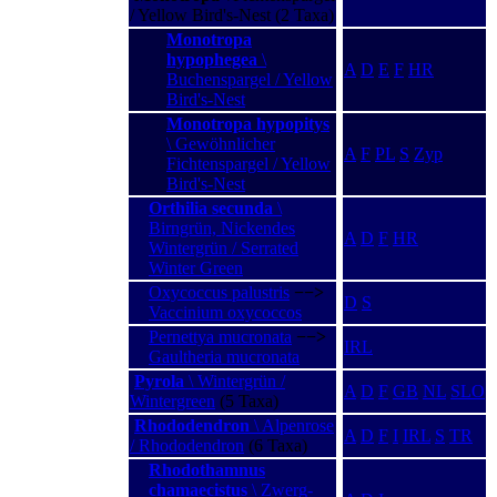
/ Yellow Bird's-Nest (2 Taxa)
Monotropa
hypophegea
\
A
D
E
F
HR
Buchenspargel / Yellow
Bird's-Nest
Monotropa hypopitys
\ Gewöhnlicher
A
F
PL
S
Zyp
Fichtenspargel / Yellow
Bird's-Nest
Orthilia secunda
\
Birngrün, Nickendes
A
D
F
HR
Wintergrün / Serrated
Winter Green
Oxycoccus palustris
−−>
D
S
Vaccinium oxycoccos
Pernettya mucronata
−−>
IRL
Gaultheria mucronata
Pyrola
\ Wintergrün /
A
D
F
GB
NL
SLO
Wintergreen
(5 Taxa)
Rhododendron
\ Alpenrose
A
D
F
I
IRL
S
TR
/ Rhododendron
(6 Taxa)
Rhodothamnus
chamaecistus
\ Zwerg-