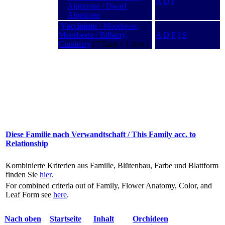
A
D
I
Alpenrose / Dwarf
Alpenrose
Vaccinium
\ Moorbeere,
Moosbeere / Bilberry,
A
D
F
I
S
Cranberry
(7 Taxa + 1 Syn.)
Diese Familie nach Verwandtschaft / This Family acc. to
Relationship
Kombinierte Kriterien aus Familie, Blütenbau, Farbe und Blattform
finden Sie
hier
.
For combined criteria out of Family, Flower Anatomy, Color, and
Leaf Form see
here
.
Nach oben
Startseite
Inhalt
Orchideen