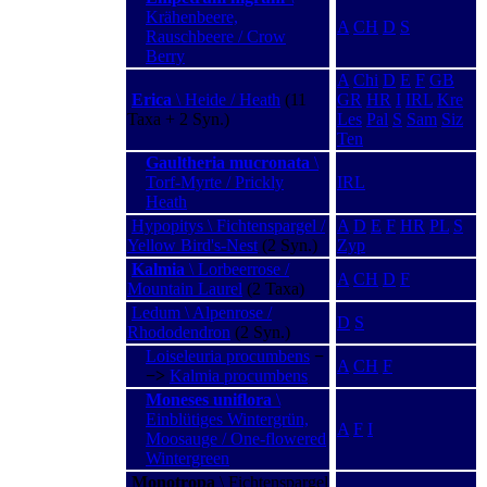
Krähenbeere,
A
CH
D
S
Rauschbeere / Crow
Berry
A
Chi
D
E
F
GB
Erica
\ Heide / Heath
(11
GR
HR
I
IRL
Kre
Taxa + 2 Syn.)
Les
Pal
S
Sam
Siz
Ten
Gaultheria mucronata
\
Torf-Myrte / Prickly
IRL
Heath
Hypopitys \ Fichtenspargel /
A
D
E
F
HR
PL
S
Yellow Bird's-Nest
(2 Syn.)
Zyp
Kalmia
\ Lorbeerrose /
A
CH
D
F
Mountain Laurel
(2 Taxa)
Ledum \ Alpenrose /
D
S
Rhododendron
(2 Syn.)
Loiseleuria procumbens
−
A
CH
F
−>
Kalmia procumbens
Moneses uniflora
\
Einblütiges Wintergrün,
A
F
I
Moosauge / One-flowered
Wintergreen
Monotropa
\ Fichtenspargel