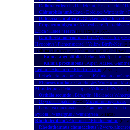
Calluna vulgaris
\ Heidekraut, Besen-Heide / He
Chimaphila umbellata
\ Doldiges Wintergrün / 
Daboecia cantabrica
\ Glockenheide / Irish Hea
Empetrum nigrum
\ Krähenbeere, Rauschbeere
Erica
\ Heide / Heath
(11 Taxa + 2 Syn.)
Gaultheria mucronata
\ Torf-Myrte / Prickly He
Hypopitys \ Fichtenspargel / Yellow Bird's-Nest
(2 
Kalmia
\ Lorbeerrose / Mountain Laurel (2 Taxa)
Kalmia angustifolia
\ Schmalblättrige Lorbeer
Kalmia procumbens
\ Alpen-Azalee, Gämshei
Ledum \ Alpenrose / Rhododendron
(2 Syn.)
Loiseleuria procumbens
−−>
Kalmia procumbens
Moneses uniflora
\ Einblütiges Wintergrün, Moo
Monotropa
\ Fichtenspargel / Yellow Bird's-Nest
(2
Orthilia secunda
\ Birngrün, Nickendes Wintergr
Oxycoccus palustris
−−>
Vaccinium oxycoccos
Pernettya mucronata
−−>
Gaultheria mucronata
Pyrola
\ Wintergrün / Wintergreen
(5 Taxa)
Rhododendron
\ Alpenrose / Rhododendron
(6 Ta
Rhodothamnus chamaecistus
\ Zwerg-Alpenros