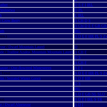
ather
D
E
F
I
IRL
Pipsissewa
D
PL
th
E
IRL
 / Crow Berry
A
CH
D
S
A
Chi
D
E
F
GB
GR
ath
IRL
Syn.)
A
D
E
F
HR
PL
S
Z
rose / Dwarf Mountain Laurel
D
de / Trailing Azalea, Mountain Mountain Laurel
A
CH
F
D
S
A
CH
F
sauge / One-flowered Wintergreen
A
F
I
 Taxa)
A
D
E
F
HR
PL
S
Z
ün / Serrated Winter Green
A
D
F
HR
D
S
IRL
A
D
F
GB
NL
SLO
xa)
A
D
F
I
IRL
S
TR
e / Dwarf Alpenrose
A
D
I