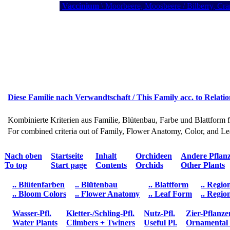
Vaccinium
\ Moorbeere, Moosbeere / Bilberry, Cra
Diese Familie nach Verwandtschaft / This Family acc. to Relati
Kombinierte Kriterien aus Familie, Blütenbau, Farbe und Blattform 
For combined criteria out of Family, Flower Anatomy, Color, and L
Nach oben
Startseite
Inhalt
Orchideen
Andere Pflan
To top
Start page
Contents
Orchids
Other Plants
.. Blütenfarben
.. Blütenbau
.. Blattform
.. Regio
.. Bloom Colors
.. Flower Anatomy
.. Leaf Form
.. Regio
Wasser-Pfl.
Kletter-/Schling-Pfl.
Nutz-Pfl.
Zier-Pflanze
Water Plants
Climbers + Twiners
Useful Pl.
Ornamental 