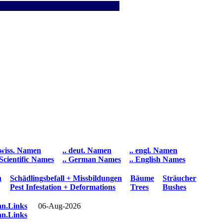
 wiss. Namen
.. deut. Namen
.. engl. Namen
 Scientific Names
.. German Names
.. English Names
n
Schädlingsbefall + Missbildungen
Bäume
Sträucher
Pest Infestation + Deformations
Trees
Bushes
an.Links
06-Aug-2026
an.Links