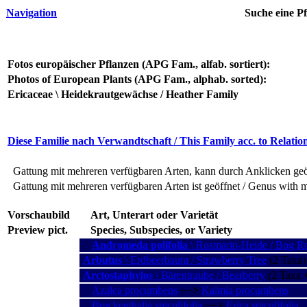
Navigation
Suche eine Pf
Fotos europäischer Pflanzen (APG Fam., alfab. sortiert):
Photos of European Plants (APG Fam., alphab. sorted):
Ericaceae \ Heidekrautgewächse / Heather Family
Diese Familie nach Verwandtschaft / This Family acc. to Relatio
Gattung mit mehreren verfügbaren Arten, kann durch Anklicken geöf
Gattung mit mehreren verfügbaren Arten ist geöffnet / Genus with m
Vorschaubild
Art, Unterart oder Varietät
Preview pict.
Species, Subspecies, or Variety
Andromeda polifolia
\ Rosmarin-Heide / Bog R
Arbutus
\ Erdbeerbaum / Strawberry Tree
(2 Taxa)
Arctostaphylos
\ Bärentraube / Bearberry
(2 Taxa +
Azalea procumbens
−−>
Kalmia procumbens
Bruckenthalia spiculifolia
−−>
Erica spiculifolia