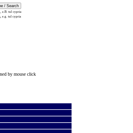
z.B. tul cypria
s, e.g. tul cypria
ened by mouse click