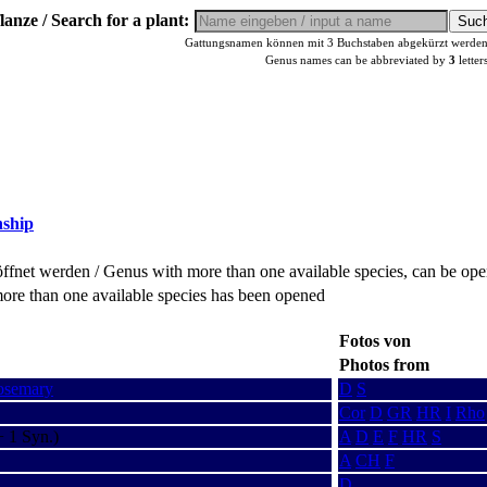
lanze / Search for a plant:
Gattungsnamen können mit 3 Buchstaben abgekürzt werden, 
Genus names can be abbreviated by
3
letter
nship
fnet werden / Genus with more than one available species, can be op
ore than one available species has been opened
Fotos von
Photos from
osemary
D
S
Cor
D
GR
HR
I
Rho
 1 Syn.)
A
D
E
F
HR
S
A
CH
F
D