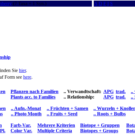
nberry
(7 Taxa + 1 Syn.)
A
D
F
I
S
onship
finden Sie
hier
.
eaf Form see
here
.
zen
Pflanzen nach Familien
.. Verwandtschaft:
APG
trad.
..
Plants acc. to Families
.. Relationship:
APG
trad.
..
nen
.. Aufn.-Monat
.. Früchten + Samen
.. Wurzeln + Knolle
ns
.. Photo Month
.. Fruits + Seed
.. Roots + Bulbs
n
Farb-Var.
Mehrere Kriterien
Biotope + Gruppen
Bot
Pl.
Color Var.
Multiple Criteria
Biotopes + Groups
Bot