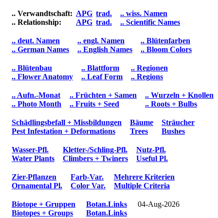
.. Verwandtschaft:
APG
trad.
.. wiss. Namen
.. Relationship:
APG
trad.
.. Scientific Names
.. deut. Namen
.. engl. Namen
.. Blütenfarben
.. German Names
.. English Names
.. Bloom Colors
.. Blütenbau
.. Blattform
.. Regionen
.. Flower Anatomy
.. Leaf Form
.. Regions
.. Aufn.-Monat
.. Früchten + Samen
.. Wurzeln + Knollen
.. Photo Month
.. Fruits + Seed
.. Roots + Bulbs
Schädlingsbefall + Missbildungen
Bäume
Sträucher
Pest Infestation + Deformations
Trees
Bushes
Wasser-Pfl.
Kletter-/Schling-Pfl.
Nutz-Pfl.
Water Plants
Climbers + Twiners
Useful Pl.
Zier-Pflanzen
Farb-Var.
Mehrere Kriterien
Ornamental Pl.
Color Var.
Multiple Criteria
Biotope + Gruppen
Botan.Links
04-Aug-2026
Biotopes + Groups
Botan.Links