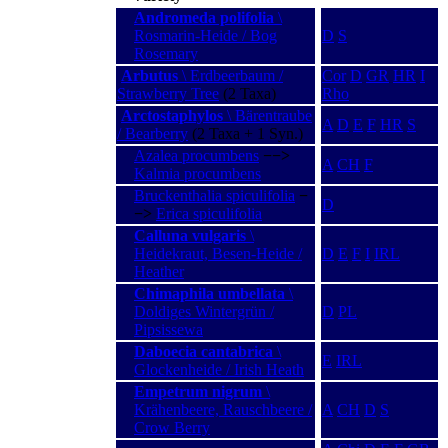
Andromeda polifolia
\
Rosmarin-Heide / Bog
D
S
Rosemary
Arbutus
\ Erdbeerbaum /
Cor
D
GR
HR
I
Strawberry Tree
(2 Taxa)
Rho
Arctostaphylos
\ Bärentraube
A
D
E
F
HR
S
/ Bearberry
(2 Taxa + 1 Syn.)
Azalea procumbens
−−>
A
CH
F
Kalmia procumbens
Bruckenthalia spiculifolia
−
D
−>
Erica spiculifolia
Calluna vulgaris
\
Heidekraut, Besen-Heide /
D
E
F
I
IRL
Heather
Chimaphila umbellata
\
Doldiges Wintergrün /
D
PL
Pipsissewa
Daboecia cantabrica
\
E
IRL
Glockenheide / Irish Heath
Empetrum nigrum
\
Krähenbeere, Rauschbeere /
A
CH
D
S
Crow Berry