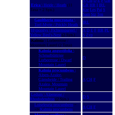
A
Chi
D
E
F
GB
Erica
\ Heide / Heath
(11
GR
HR
I
IRL
Taxa + 2 Syn.)
Kre
Les
Pal
S
Sam
Siz
Ten
Gaultheria mucronata
\
IRL
Torf-Myrte / Prickly Heath
Hypopitys \ Fichtenspargel /
A
D
E
F
HR
PL
Yellow Bird's-Nest
(2 Syn.)
S
Zyp
Kalmia
\ Lorbeerrose /
Mountain Laurel (2 Taxa)
Kalmia angustifolia
\
Schmalblättrige
D
Lorbeerrose / Dwarf
Mountain Laurel
Kalmia procumbens
\
Alpen-Azalee,
Gämsheide / Trailing
A
CH
F
Azalea, Mountain
Mountain Laurel
Ledum \ Alpenrose /
D
S
Rhododendron
(2 Syn.)
Loiseleuria procumbens
−
A
CH
F
−>
Kalmia procumbens
Moneses uniflora
\