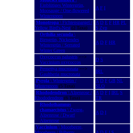
Einblütiges Wintergrün,
A
F
I
Moosauge / One-flowered
Wintergreen
Monotropa
\ Fichtenspargel /
A
D
E
F
HR
PL
Yellow Bird's-Nest
(2 Taxa)
S
Zyp
Orthilia secunda
\
Birngrün, Nickendes
A
D
F
HR
Wintergrün / Serrated
Winter Green
Oxycoccus palustris
−−>
D
S
Vaccinium oxycoccos
Pernettya mucronata
−−>
IRL
Gaultheria mucronata
Pyrola
\ Wintergrün /
A
D
F
GB
NL
Wintergreen
(5 Taxa)
SLO
Rhododendron
\ Alpenrose /
A
D
F
I
IRL
S
Rhododendron
(6 Taxa)
TR
Rhodothamnus
chamaecistus
\ Zwerg-
A
D
I
Alpenrose / Dwarf
Alpenrose
Vaccinium
\ Moorbeere,
Moosbeere / Bilberry,
A
D
F
I
S