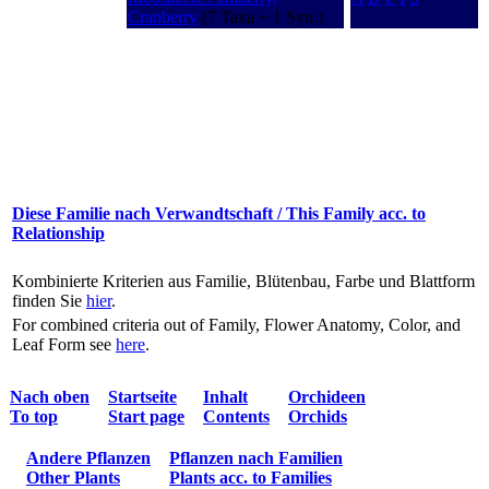
Cranberry
(7 Taxa + 1 Syn.)
Diese Familie nach Verwandtschaft / This Family acc. to
Relationship
Kombinierte Kriterien aus Familie, Blütenbau, Farbe und Blattform
finden Sie
hier
.
For combined criteria out of Family, Flower Anatomy, Color, and
Leaf Form see
here
.
Nach oben
Startseite
Inhalt
Orchideen
To top
Start page
Contents
Orchids
Andere Pflanzen
Pflanzen nach Familien
Other Plants
Plants acc. to Families