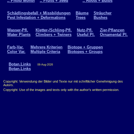
.. Photo Month
.. Fruits + Seed
.. Roots + Bulbs
Schädlingsbefall + Missbildungen
Bäume
Sträucher
Pest Infestation + Deformations
Trees
Bushes
Wasser-Pfl.
Kletter-/Schling-Pfl.
Nutz-Pfl.
Zier-Pflanzen
Water Plants
Climbers + Twiners
Useful Pl.
Ornamental Pl.
Farb-Var.
Mehrere Kriterien
Biotope + Gruppen
Color Var.
Multiple Criteria
Biotopes + Groups
Botan.Links
06-Aug-2026
Botan.Links
Copyright: Verwendung der Bilder und Texte nur mit schriftlicher Genehmigung des
Autors.
Copyright: Use of the images and texts only with the author's written permission.