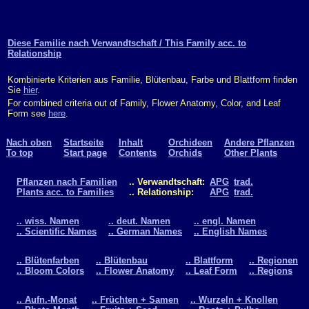
Diese Familie nach Verwandtschaft / This Family acc. to
Relationship
Kombinierte Kriterien aus Familie, Blütenbau, Farbe und Blattform finden
Sie
hier
.
For combined criteria out of Family, Flower Anatomy, Color, and Leaf
Form see
here
.
Nach oben
Startseite
Inhalt
Orchideen
Andere Pflanzen
To top
Start page
Contents
Orchids
Other Plants
Pflanzen nach Familien
.. Verwandtschaft:
APG
trad.
Plants acc. to Families
.. Relationship:
APG
trad.
.. wiss. Namen
.. deut. Namen
.. engl. Namen
.. Scientific Names
.. German Names
.. English Names
.. Blütenfarben
.. Blütenbau
.. Blattform
.. Regionen
.. Bloom Colors
.. Flower Anatomy
.. Leaf Form
.. Regions
.. Aufn.-Monat
.. Früchten + Samen
.. Wurzeln + Knollen