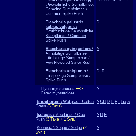
\ Gewöhnliche Sumpfbinse,
Gemeine Sumpfsimse /
Common Spike Rush
Eleocharis palustris
D
subsp. vulgaris
\
Großfrüchtige Gewöhnliche
Sumpfbinse / Common
Spike Rush
Eleocharis quinqueflora
\
A
Armblütige Sumpfbinse,
Fünfblütige Sumpfbinse /
Few-Flowered Spike Rush
Eleocharis uniglumis
\
D
IRL
Einspelzige Sumpfbinse /
Spike Rush
Elyna myosuroides
−−>
A
Carex myosuroides
Eriophorum
\ Wollgras / Cotton
A
CH
D
E
F
I
Lie
S
Grass
(5 Taxa)
Isolepis
\ Moorbinse / Club
A
D
F
Rush
(3 Taxa + 1 Syn.)
Kobresia \ Segge / Sedge
(2
A
Syn.)