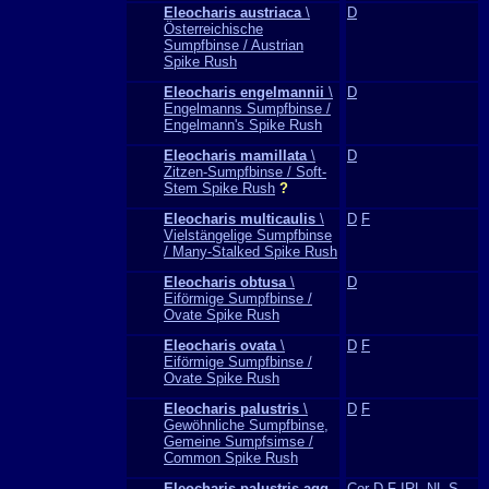
Eleocharis austriaca
\
D
Österreichische
Sumpfbinse / Austrian
Spike Rush
Eleocharis engelmannii
\
D
Engelmanns Sumpfbinse /
Engelmann's Spike Rush
Eleocharis mamillata
\
D
Zitzen-Sumpfbinse / Soft-
Stem Spike Rush
?
Eleocharis multicaulis
\
D
F
Vielstängelige Sumpfbinse
/ Many-Stalked Spike Rush
Eleocharis obtusa
\
D
Eiförmige Sumpfbinse /
Ovate Spike Rush
Eleocharis ovata
\
D
F
Eiförmige Sumpfbinse /
Ovate Spike Rush
Eleocharis palustris
\
D
F
Gewöhnliche Sumpfbinse,
Gemeine Sumpfsimse /
Common Spike Rush
Eleocharis palustris agg.
Cor
D
F
IRL
NL
S