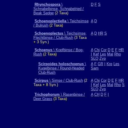
Rhynchospora
\
D
F
S
Schnabelbinse, Schnabelried /
Beak Sedge
(2 Taxa)
Schoenoplectiella
\ Teichsimse
A
D
/ Bulrush
(2 Taxa)
Schoenoplectus
\ Teichsimse,
A
D
HR
S
Flechtbinse / Club-Rush
(3 Taxa
+ 3 Syn.)
Schoenus
\ Kopfbinse / Bog-
A
Chi
Cor
D
E
F
HR
Rush
(2 Taxa)
I
Kef
Les
Mal
Rho
SLO
Zyp
Scirpoides holoschoenus
\
A
F
GR
I
Kre
Les
Kugelbinse / Round-Headed
Sam
Club-Rush
Scirpus
\ Simse / Club-Rush
(2
A
Chi
Cor
D
E
F
HR
Taxa + 8 Syn.)
I
Kef
Les
Mal
Rho
S
SLO
Zyp
Trichophorum
\ Rasenbinse /
A
CH
D
F
I
Deer Grass
(3 Taxa)