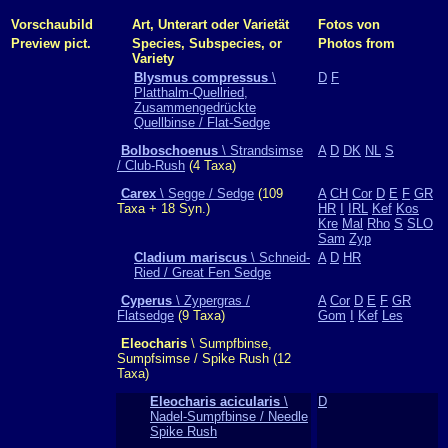
Vorschaubild
Art, Unterart oder Varietät
Fotos von
Preview pict.
Species, Subspecies, or
Photos from
Variety
Blysmus compressus
\
D
F
Platthalm-Quellried,
Zusammengedrückte
Quellbinse / Flat-Sedge
Bolboschoenus
\ Strandsimse
A
D
DK
NL
S
/ Club-Rush
(4 Taxa)
Carex
\ Segge / Sedge
(109
A
CH
Cor
D
E
F
GR
Taxa + 18 Syn.)
HR
I
IRL
Kef
Kos
Kre
Mal
Rho
S
SLO
Sam
Zyp
Cladium mariscus
\ Schneid-
A
D
HR
Ried / Great Fen Sedge
Cyperus
\ Zypergras /
A
Cor
D
E
F
GR
Flatsedge
(9 Taxa)
Gom
I
Kef
Les
Eleocharis
\ Sumpfbinse,
Sumpfsimse / Spike Rush (12
Taxa)
Eleocharis acicularis
\
D
Nadel-Sumpfbinse / Needle
Spike Rush