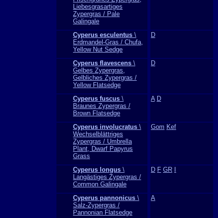
Liebesgrasartiges
Zypergras / Pale
Galingale
Cyperus esculentus
\
D
Erdmandel-Gras / Chufa,
Yellow Nut Sedge
Cyperus flavescens
\
D
Gelbes Zypergras,
Gelbliches Zypergras /
Yellow Flatsedge
Cyperus fuscus
\
A
D
Braunes Zypergras /
Brown Flatsedge
Cyperus involucratus
\
Gom
Kef
Wechselblättriges
Zypergras / Umbrella
Plant, Dwarf Papyrus
Grass
Cyperus longus
\
D
F
GR
I
Langästiges Zypergras /
Common Galingale
Cyperus pannonicus
\
A
Salz-Zypergras /
Pannonian Flatsedge