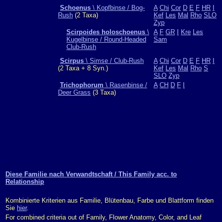
Schoenus
\ Kopfbinse / Bog-
A
Chi
Cor
D
E
F
HR
I
Rush
(2 Taxa)
Kef
Les
Mal
Rho
SLO
Zyp
Scirpoides holoschoenus
\
A
F
GR
I
Kre
Les
Kugelbinse / Round-Headed
Sam
Club-Rush
Scirpus
\ Simse / Club-Rush
A
Chi
Cor
D
E
F
HR
I
(2 Taxa + 8 Syn.)
Kef
Les
Mal
Rho
S
SLO
Zyp
Trichophorum
\ Rasenbinse /
A
CH
D
F
I
Deer Grass
(3 Taxa)
Diese Familie nach Verwandtschaft / This Family acc. to
Relationship
Kombinierte Kriterien aus Familie, Blütenbau, Farbe und Blattform finden
Sie
hier
.
For combined criteria out of Family, Flower Anatomy, Color, and Leaf