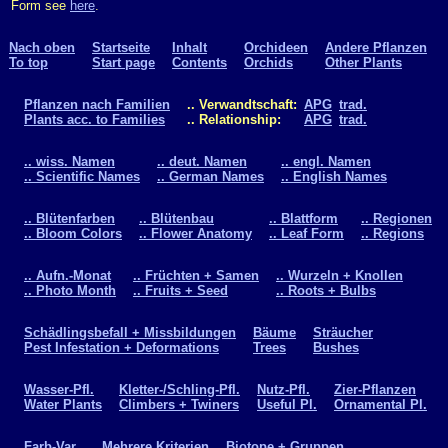
Form see
here
.
Nach oben
Startseite
Inhalt
Orchideen
Andere Pflanzen
To top
Start page
Contents
Orchids
Other Plants
Pflanzen nach Familien
.. Verwandtschaft:
APG
trad.
Plants acc. to Families
.. Relationship:
APG
trad.
.. wiss. Namen
.. deut. Namen
.. engl. Namen
.. Scientific Names
.. German Names
.. English Names
.. Blütenfarben
.. Blütenbau
.. Blattform
.. Regionen
.. Bloom Colors
.. Flower Anatomy
.. Leaf Form
.. Regions
.. Aufn.-Monat
.. Früchten + Samen
.. Wurzeln + Knollen
.. Photo Month
.. Fruits + Seed
.. Roots + Bulbs
Schädlingsbefall + Missbildungen
Bäume
Sträucher
Pest Infestation + Deformations
Trees
Bushes
Wasser-Pfl.
Kletter-/Schling-Pfl.
Nutz-Pfl.
Zier-Pflanzen
Water Plants
Climbers + Twiners
Useful Pl.
Ornamental Pl.
Farb-Var.
Mehrere Kriterien
Biotope + Gruppen