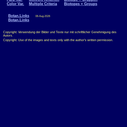
Color Var.
Multiple Criteria
Biotopes + Groups
Botan.Links
06-Aug-2026
Botan.Links
Copyright: Verwendung der Bilder und Texte nur mit schriftlicher Genehmigung des
Autors.
Copyright: Use of the images and texts only with the author's written permission.