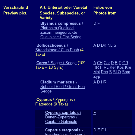
Vorschaubild
Art, Unterart oder Varietät
Fotos von
Preview pict.
Species, Subspecies, or
Photos from
Variety
Blysmus compressus
\
D
F
Platthalm-Quellried,
Zusammengedrückte
Quellbinse / Flat-Sedge
Bolboschoenus
\
A
D
DK
NL
S
Strandsimse / Club-Rush
(4
Taxa)
Carex
\ Segge / Sedge
(109
A
CH
Cor
D
E
F
GR
Taxa + 18 Syn.)
HR
I
IRL
Kef
Kos
Kre
Mal
Rho
S
SLO
Sam
Zyp
Cladium mariscus
\
A
D
HR
Schneid-Ried / Great Fen
Sedge
Cyperus
\ Zypergras /
Flatsedge (9 Taxa)
Cyperus capitatus
\
F
Dünen-Zypergras /
Capitate Galingale
Cyperus eragrostis
\
D
E
F
I
Frischgrünes Zypergras,