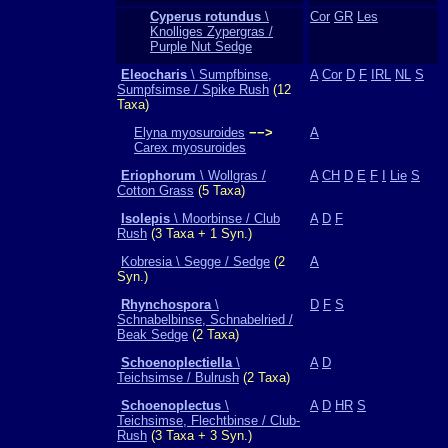
Cyperus rotundus
\
Cor
GR
Les
Knolliges Zypergras /
Purple Nut Sedge
Eleocharis
\ Sumpfbinse,
A
Cor
D
F
IRL
NL
S
Sumpfsimse / Spike Rush
(12
Taxa)
Elyna myosuroides
−−>
A
Carex myosuroides
Eriophorum
\ Wollgras /
A
CH
D
E
F
I
Lie
S
Cotton Grass
(5 Taxa)
Isolepis
\ Moorbinse / Club
A
D
F
Rush
(3 Taxa + 1 Syn.)
Kobresia \ Segge / Sedge
(2
A
Syn.)
Rhynchospora
\
D
F
S
Schnabelbinse, Schnabelried /
Beak Sedge
(2 Taxa)
Schoenoplectiella
\
A
D
Teichsimse / Bulrush
(2 Taxa)
Schoenoplectus
\
A
D
HR
S
Teichsimse, Flechtbinse / Club-
Rush
(3 Taxa + 3 Syn.)