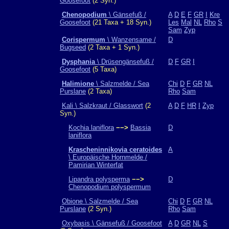
Goosefoot
(2 Syn.)
Chenopodium
\ Gänsefuß /
A
D
E
F
GR
I
Kre
Goosefoot
(21 Taxa + 18 Syn.)
Les
Mal
NL
Rho
S
Sam
Zyp
Corispermum
\ Wanzensame /
D
Bugseed
(2 Taxa + 1 Syn.)
Dysphania
\ Drüsengänsefuß /
D
F
GR
I
Goosefoot
(5 Taxa)
Halimione
\ Salzmelde / Sea
Chi
D
F
GR
NL
Purslane
(2 Taxa)
Rho
Sam
Kali \ Salzkraut / Glasswort
(2
A
D
F
HR
I
Zyp
Syn.)
Kochia laniflora
−−>
Bassia
D
laniflora
Krascheninnikovia ceratoides
A
\ Europäische Hornmelde /
Pamirian Winterfat
Lipandra polysperma
−−>
D
Chenopodium polyspermum
Obione \ Salzmelde / Sea
Chi
D
F
GR
NL
Purslane
(2 Syn.)
Rho
Sam
Oxybasis \ Gänsefuß / Goosefoot
A
D
GR
NL
S