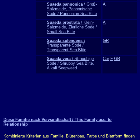
Suaeda pannonica
\ Groß-
A
Salzmelde, Pannonische
Sode / Pannonian Sea Blite
Suaeda prostrata
\ Klein-
A
Salzmelde, Zierliche Sode /
Small Sea Blite
Suaeda splendens
\
GR
Transparente Sode /
Transparent Sea Blite
Suaeda vera
\ Strauchige
Cor
F
GR
Sode / Shrubby Sea Blite,
Alkali Seepweed
Diese Familie nach Verwandtschaft / This Family acc. to
Relationship
Kombinierte Kriterien aus Familie, Blütenbau, Farbe und Blattform finden