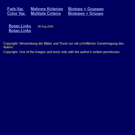
Farb-Var.
Mehrere Kriterien
Biotope + Gruppen
Color Var.
Multiple Criteria
Biotopes + Groups
Botan.Links
06-Aug-2026
Botan.Links
Copyright: Verwendung der Bilder und Texte nur mit schriftlicher Genehmigung des
Autors.
Copyright: Use of the images and texts only with the author's written permission.