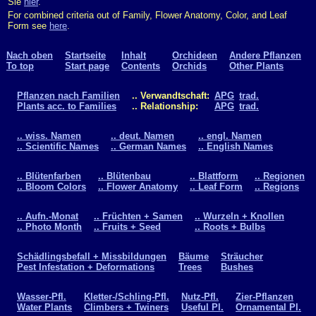
Sie
hier
.
For combined criteria out of Family, Flower Anatomy, Color, and Leaf
Form see
here
.
Nach oben
Startseite
Inhalt
Orchideen
Andere Pflanzen
To top
Start page
Contents
Orchids
Other Plants
Pflanzen nach Familien
.. Verwandtschaft:
APG
trad.
Plants acc. to Families
.. Relationship:
APG
trad.
.. wiss. Namen
.. deut. Namen
.. engl. Namen
.. Scientific Names
.. German Names
.. English Names
.. Blütenfarben
.. Blütenbau
.. Blattform
.. Regionen
.. Bloom Colors
.. Flower Anatomy
.. Leaf Form
.. Regions
.. Aufn.-Monat
.. Früchten + Samen
.. Wurzeln + Knollen
.. Photo Month
.. Fruits + Seed
.. Roots + Bulbs
Schädlingsbefall + Missbildungen
Bäume
Sträucher
Pest Infestation + Deformations
Trees
Bushes
Wasser-Pfl.
Kletter-/Schling-Pfl.
Nutz-Pfl.
Zier-Pflanzen
Water Plants
Climbers + Twiners
Useful Pl.
Ornamental Pl.