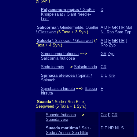
(5 Syn.)
Polycnemum majus
\ Großer
D
Knorpelsalat / Giant Needle-
Leaf
Salicornia
\ Gliedermelde, Queller
A
D
F
GR
HR
Mal
/ Glasswort
(5 Taxa + 3 Syn.)
NL
Rho
Sam
Zyp
Salsola
\ Salzkraut / Glasswort
(4
A
D
F
GR
HR
I
Taxa + 4 Syn.)
Rho
Zyp
Sarcocornia fruticosa
−−>
GR
Zyp
Salicornia fruticosa
Soda inermis
−−>
Salsola soda
GR
Spinacia oleracea
\ Spinat /
D
E
Kre
Spinach
Spirobassia hirsuta
−−>
Bassia
F
hirsuta
Suaeda
\ Sode / Sea Blite,
Seepweed (5 Taxa + 1 Syn.)
Suaeda fruticosa
−−>
Cor
F
GR
Suaeda vera
Suaeda maritima
\ Salz-
D
F
HR
NL
S
Sode / Annual Sea Blite