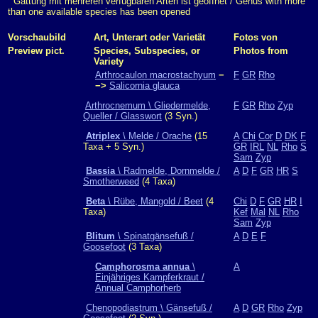
Gattung mit mehreren verfügbaren Arten ist geöffnet / Genus with more
than one available species has been opened
Vorschaubild
Art, Unterart oder Varietät
Fotos von
Preview pict.
Species, Subspecies, or
Photos from
Variety
Arthrocaulon macrostachyum
−
F
GR
Rho
−>
Salicornia glauca
Arthrocnemum \ Gliedermelde,
F
GR
Rho
Zyp
Queller / Glasswort
(3 Syn.)
Atriplex
\ Melde / Orache
(15
A
Chi
Cor
D
DK
F
Taxa + 5 Syn.)
GR
IRL
NL
Rho
S
Sam
Zyp
Bassia
\ Radmelde, Dornmelde /
A
D
F
GR
HR
S
Smotherweed
(4 Taxa)
Beta
\ Rübe, Mangold / Beet
(4
Chi
D
F
GR
HR
I
Taxa)
Kef
Mal
NL
Rho
Sam
Zyp
Blitum
\ Spinatgänsefuß /
A
D
E
F
Goosefoot
(3 Taxa)
Camphorosma annua
\
A
Einjähriges Kampferkraut /
Annual Camphorherb
Chenopodiastrum \ Gänsefuß /
A
D
GR
Rho
Zyp