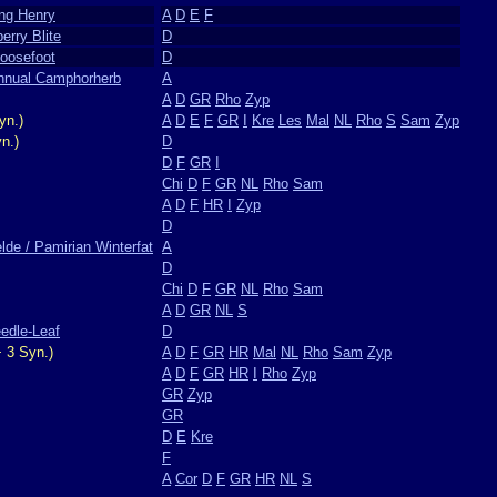
ing Henry
A
D
E
F
erry Blite
D
Goosefoot
D
Annual Camphorherb
A
A
D
GR
Rho
Zyp
yn.)
A
D
E
F
GR
I
Kre
Les
Mal
NL
Rho
S
Sam
Zyp
n.)
D
D
F
GR
I
Chi
D
F
GR
NL
Rho
Sam
A
D
F
HR
I
Zyp
D
de / Pamirian Winterfat
A
D
Chi
D
F
GR
NL
Rho
Sam
A
D
GR
NL
S
eedle-Leaf
D
 3 Syn.)
A
D
F
GR
HR
Mal
NL
Rho
Sam
Zyp
A
D
F
GR
HR
I
Rho
Zyp
GR
Zyp
GR
D
E
Kre
F
A
Cor
D
F
GR
HR
NL
S