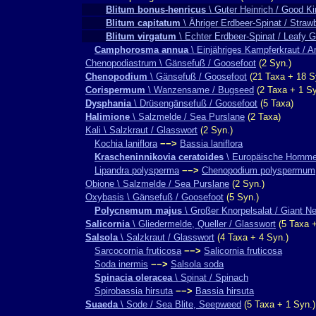
Blitum bonus-henricus
\ Guter Heinrich / Good K
Blitum capitatum
\ Ähriger Erdbeer-Spinat / Strawb
Blitum virgatum
\ Echter Erdbeer-Spinat / Leafy 
Camphorosma annua
\ Einjähriges Kampferkraut / 
Chenopodiastrum \ Gänsefuß / Goosefoot
(2 Syn.)
Chenopodium
\ Gänsefuß / Goosefoot
(21 Taxa + 18 S
Corispermum
\ Wanzensame / Bugseed
(2 Taxa + 1 Sy
Dysphania
\ Drüsengänsefuß / Goosefoot
(5 Taxa)
Halimione
\ Salzmelde / Sea Purslane
(2 Taxa)
Kali \ Salzkraut / Glasswort
(2 Syn.)
Kochia laniflora
−−>
Bassia laniflora
Krascheninnikovia ceratoides
\ Europäische Hornmel
Lipandra polysperma
−−>
Chenopodium polyspermum
Obione \ Salzmelde / Sea Purslane
(2 Syn.)
Oxybasis \ Gänsefuß / Goosefoot
(5 Syn.)
Polycnemum majus
\ Großer Knorpelsalat / Giant N
Salicornia
\ Gliedermelde, Queller / Glasswort
(5 Taxa +
Salsola
\ Salzkraut / Glasswort
(4 Taxa + 4 Syn.)
Sarcocornia fruticosa
−−>
Salicornia fruticosa
Soda inermis
−−>
Salsola soda
Spinacia oleracea
\ Spinat / Spinach
Spirobassia hirsuta
−−>
Bassia hirsuta
Suaeda
\ Sode / Sea Blite, Seepweed
(5 Taxa + 1 Syn.)