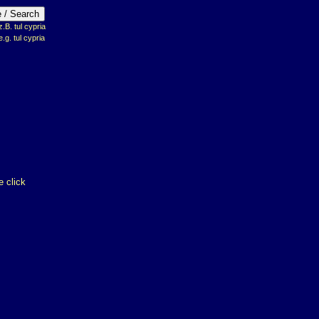
B. tul cypria
e.g. tul cypria
 click