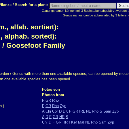
flanze / Search for a plant:
Gattungsnamen können mit 3 Buchstaben abgekürzt werden, z.
Genus names can be abbreviated by
3
letters, 
, alfab. sortiert):
, alphab. sorted):
/ Goosefoot Family
erden / Genus with more than one available species, can be opened by mouse
han one available species has been opened
Fotos von
Photos from
F
GR
Rho
n.)
F
GR
Rho
Zyp
A
Chi
Cor
D
DK
F
GR
IRL
NL
Rho
S
Sam
Zyp
A
D
F
GR
HR
S
Chi
D
F
GR
HR
I
Kef
Mal
NL
Rho
Sam
Zyp