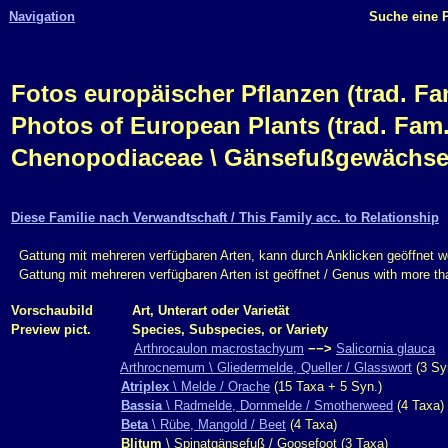
Navigation
Suche eine P
Fotos europäischer Pflanzen (trad. Fam.
Photos of European Plants (trad. Fam.
Chenopodiaceae \ Gänsefußgewächse 
Diese Familie nach Verwandtschaft / This Family acc. to Relationship
Gattung mit mehreren verfügbaren Arten, kann durch Anklicken geöffnet w
Gattung mit mehreren verfügbaren Arten ist geöffnet / Genus with more t
Vorschaubild
Art, Unterart oder Varietät
Preview pict.
Species, Subspecies, or Variety
Arthrocaulon macrostachyum
−−>
Salicornia glauca
Arthrocnemum \ Gliedermelde, Queller / Glasswort
(3 Sy
Atriplex
\ Melde / Orache
(15 Taxa + 5 Syn.)
Bassia
\ Radmelde, Dornmelde / Smotherweed
(4 Taxa)
Beta
\ Rübe, Mangold / Beet
(4 Taxa)
Blitum
\ Spinatgänsefuß / Goosefoot (3 Taxa)