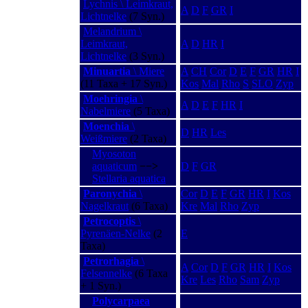
Lychnis \ Leimkraut,
A
D
F
GR
I
Lichtnelke
(7 Syn.)
Melandrium \
Leimkraut,
A
D
HR
I
Lichtnelke
(3 Syn.)
Minuartia
\ Miere
A
CH
Cor
D
E
F
GR
HR
I
(11 Taxa + 17 Syn.)
Kos
Mal
Rho
S
SLO
Zyp
Moehringia
\
A
D
E
F
HR
I
Nabelmiere
(5 Taxa)
Moenchia
\
D
HR
Les
Weißmiere
(2 Taxa)
Myosoton
aquaticum
−−>
D
F
GR
Stellaria aquatica
Paronychia
\
Cor
D
E
F
GR
HR
I
Kos
Nagelkraut
(6 Taxa)
Kre
Mal
Rho
Zyp
Petrocoptis
\
Pyrenäen-Nelke
(2
E
Taxa)
Petrorhagia
\
A
Cor
D
F
GR
HR
I
Kos
Felsennelke
(6 Taxa
Kre
Les
Rho
Sam
Zyp
+ 1 Syn.)
Polycarpaea