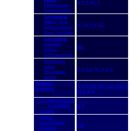
A
D
F
NL
S
Flügelsamige
Schuppenmiere
Spergularia
rubra
\ Rote
A
Cor
D
F
NL
Schuppenmiere,
Roter Spärkling
Spergularia
rupicola
\
IRL
Felsen-
Schuppenmiere
Spergularia
salina
−−>
D
F
Kos
NL
S
Zyp
Spergularia
marina
Stellaria
\
A
D
F
GR
HR
I
Les
Rho
S
Sternmiere
(12 Taxa
SLO
Zyp
+ 4 Syn.)
Vaccaria hispanica
−−>
Gypsophila
D
F
vaccaria
Velezia
quadridentata
−−>
GR
Dianthus