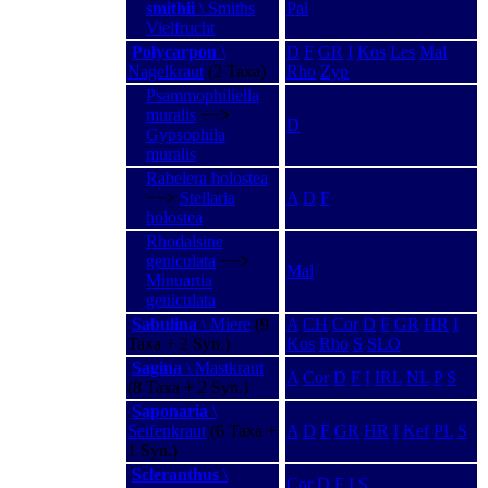
smithii
\ Smiths
Pal
Vielfrucht
Polycarpon
\
D
F
GR
I
Kos
Les
Mal
Nagelkraut
(2 Taxa)
Rho
Zyp
Psammophiliella
muralis
−−>
D
Gypsophila
muralis
Rabelera holostea
−−>
Stellaria
A
D
F
holostea
Rhodalsine
geniculata
−−>
Mal
Minuartia
geniculata
Sabulina
\ Miere
(9
A
CH
Cor
D
F
GR
HR
I
Taxa + 2 Syn.)
Kos
Rho
S
SLO
Sagina
\ Mastkraut
A
Cor
D
F
I
IRL
NL
P
S
(8 Taxa + 2 Syn.)
Saponaria
\
Seifenkraut
(6 Taxa +
A
D
F
GR
HR
I
Kef
PL
S
1 Syn.)
Scleranthus
\
Cor
D
F
I
S