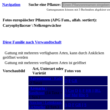
Navigation
Suche eine Pflanze:
Gattungsnamen können mit 3 Buchstaben abgekürzt werd
Fotos europäischer Pflanzen (APG Fam., alfab. sortiert):
Caryophyllaceae \ Nelkengewächse
Diese Familie nach Verwandtschaft
Gattung mit mehreren verfügbaren Arten, kann durch Anklicken
geöffnet werden
Gattung mit mehreren verfügbaren Arten ist geöffnet
Art, Unterart oder
Vorschaubild
Fotos von
Varietät
Agrostemma
\ Rade
D
F
GR
(2 Taxa)
Arenaria
\
A
Cor
D
E
F
HR
I
IRL
Sandkraut
(14 Taxa +
Kef
Mal
Rho
S
1 Syn.)
Atocion \ Leimkraut,
A
D
F
GR
I
S
Lichtnelke
(2 Syn.)