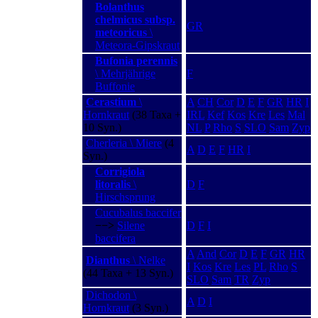
Bolanthus
chelmicus subsp.
GR
meteoricus
\
Meteora-Gipskraut
Bufonia perennis
\ Mehrjährige
F
Buffonie
Cerastium
\
A
CH
Cor
D
E
F
GR
HR
I
Hornkraut
(38 Taxa +
IRL
Kef
Kos
Kre
Les
Mal
10 Syn.)
NL
P
Rho
S
SLO
Sam
Zyp
Cherleria \ Miere
(4
A
D
E
F
HR
I
Syn.)
Corrigiola
litoralis
\
D
F
Hirschsprung
Cucubalus baccifer
−−>
Silene
D
F
I
baccifera
A
And
Cor
D
E
F
GR
HR
Dianthus
\ Nelke
I
Kos
Kre
Les
PL
Rho
S
(44 Taxa + 13 Syn.)
SLO
Sam
TR
Zyp
Dichodon \
A
D
I
Hornkraut
(3 Syn.)