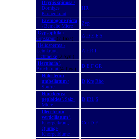
Drypis spinosa
\
Dorniges
HR
Kronenkraut
Eremogone picta
Zyp
\ Bemalte Miere
Gypsophila
\
A
D
E
F
S
Gipskraut
(7 Taxa)
Heliosperma \
Leimkraut,
A
HR
I
Lichtnelke
(2 Syn.)
Herniaria
\
D
E
F
GR
Bruchkraut
(4 Taxa)
Holosteum
umbellatum
\
D
Kre
Rho
Spurre
Honckenya
peploides
\ Salz-
D
IRL
S
Miere
Illecebrum
verticillatum
\
Knorpelkraut,
Cor
D
F
Quirlige
Knorpelblume