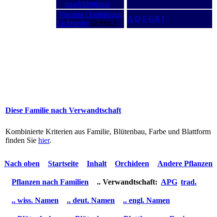
quadridentatus
Viscaria \ Leimkraut,
A
D
F
GR
I
Lichtnelke
(2 Syn.)
Diese Familie nach Verwandtschaft
Kombinierte Kriterien aus Familie, Blütenbau, Farbe und Blattform
finden Sie
hier
.
Nach oben
Startseite
Inhalt
Orchideen
Andere Pflanzen
Pflanzen nach Familien
.. Verwandtschaft:
APG
trad.
.. wiss. Namen
.. deut. Namen
.. engl. Namen