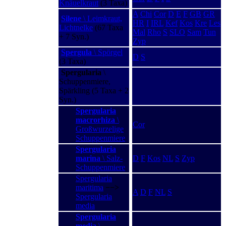
Knäuelkraut
(3 Taxa)
A
Chi
Cor
D
E
F
GB
GR
Silene
\ Leimkraut,
HR
I
IRL
Kef
Kos
Kre
Les
Lichtnelke
(67 Taxa
Mal
Rho
S
SLO
Sam
Tun
+ 7 Syn.)
Zyp
Spergula
\ Spörgel
D
S
(3 Taxa)
Spergularia
\
Schuppenmiere,
Spärkling (5 Taxa + 2
Syn.)
Spergularia
macrorhiza
\
Cor
Großwurzelige
Schuppenmiere
Spergularia
marina
\ Salz-
D
F
Kos
NL
S
Zyp
Schuppenmiere
Spergularia
maritima
−−>
A
D
F
NL
S
Spergularia
media
Spergularia
media
\