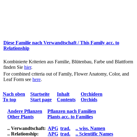
Diese Familie nach Verwandtschaft / This Family acc. to
Relationship
Kombinierte Kriterien aus Familie, Blütenbau, Farbe und Blattform
finden Sie
hier
.
For combined criteria out of Family, Flower Anatomy, Color, and
Leaf Form see
here
.
Nach oben
Startseite
Inhalt
Orchideen
To top
Start page
Contents
Orchids
Andere Pflanzen
Pflanzen nach Familien
Other Plants
Plants acc. to Families
.. Verwandtschaft:
APG
trad.
.. wiss. Namen
.. Relationship:
APG
trad.
.. Scientific Names