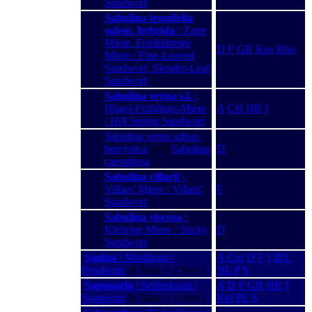
Sandwort
Sabulina tenuifolia
subsp. hybrida
\ Zarte
Miere, Feinblättrige
D
F
GR
Kos
Rho
Miere / Fine-Leaved
Sandwort, Slender-Leaf
Sandwort
Sabulina verna s.l.
\
Hügel-Frühlings-Miere
A
CH
HR
I
/ Hill Spring Sandwort
Sabulina verna subsp.
hercynica
−−>
Sabulina
D
caespitosa
Sabulina villarii
\
Villars' Miere / Villars'
F
Sandwort
Sabulina viscosa
\
Klebrige Miere / Sticky
D
Sandwort
Sagina
\ Mastkraut /
A
Cor
D
F
I
IRL
Pearlwort
(8 Taxa + 2 Syn.)
NL
P
S
Saponaria
\ Seifenkraut /
A
D
F
GR
HR
I
Soapwort
(6 Taxa + 1 Syn.)
Kef
PL
S