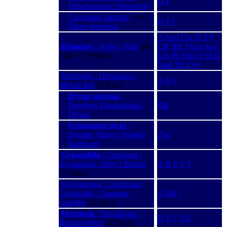
D
F
Hirschsprung / Strapwort
Cucubalus baccifer
−−>
D
F
I
Silene baccifera
A
And
Cor
D
E
F
Dianthus
\ Nelke / Pink
(44
GR
HR
I
Kos
Kre
Taxa + 13 Syn.)
Les
PL
Rho
S
SLO
Sam
TR
Zyp
Dichodon \ Hornkraut /
A
D
I
Mouse-Ear
(3 Syn.)
Drypis spinosa
\
Dorniges Kronenkraut /
HR
Drypis
Eremogone picta
\
Bemalte Miere / Painted
Zyp
Sandwort
Gypsophila
\ Gipskraut /
Gypsophila, Baby's Breath
A
D
E
F
S
(7 Taxa)
Heliosperma \ Leimkraut,
Lichtnelke / Campion,
A
HR
I
Catchfly
(2 Syn.)
Herniaria
\ Bruchkraut /
D
E
F
GR
Rupture-Wort
(4 Taxa)