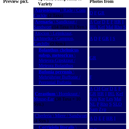
Preview pict.
Photos from
Variety
Agrostemma
\ Rade / Corn
D
F
GR
Cockle
(2 Taxa)
Arenaria
\ Sandkraut /
A
Cor
D
E
F
HR
I
Sandwort
(14 Taxa + 1 Syn.)
IRL
Kef
Mal
Rho
S
Atocion \ Leimkraut,
Lichtnelke / Campion,
A
D
F
GR
I
S
Catchfly
(2 Syn.)
Bolanthus chelmicus
subsp. meteoricus
\
GR
Meteora-Gipskraut /
Meteora Bolanthus
Bufonia perennis
\
Mehrjährige Buffonie /
F
Perennial Bufonia
A
CH
Cor
D
E
F
Cerastium
\ Hornkraut /
GR
HR
I
IRL
Kef
Mouse-Ear
(38 Taxa + 10
Kos
Kre
Les
Mal
Syn.)
NL
P
Rho
S
SLO
Sam
Zyp
Cherleria \ Miere / Sandwort
A
D
E
F
HR
I
(4 Syn.)
Corrigiola litoralis
\