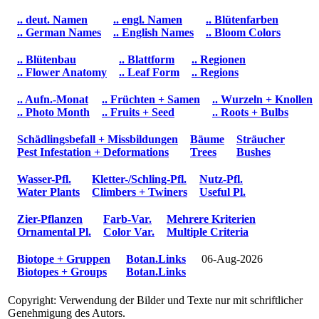
.. deut. Namen
.. engl. Namen
.. Blütenfarben
.. German Names
.. English Names
.. Bloom Colors
.. Blütenbau
.. Blattform
.. Regionen
.. Flower Anatomy
.. Leaf Form
.. Regions
.. Aufn.-Monat
.. Früchten + Samen
.. Wurzeln + Knollen
.. Photo Month
.. Fruits + Seed
.. Roots + Bulbs
Schädlingsbefall + Missbildungen
Bäume
Sträucher
Pest Infestation + Deformations
Trees
Bushes
Wasser-Pfl.
Kletter-/Schling-Pfl.
Nutz-Pfl.
Water Plants
Climbers + Twiners
Useful Pl.
Zier-Pflanzen
Farb-Var.
Mehrere Kriterien
Ornamental Pl.
Color Var.
Multiple Criteria
Biotope + Gruppen
Botan.Links
06-Aug-2026
Biotopes + Groups
Botan.Links
Copyright: Verwendung der Bilder und Texte nur mit schriftlicher
Genehmigung des Autors.