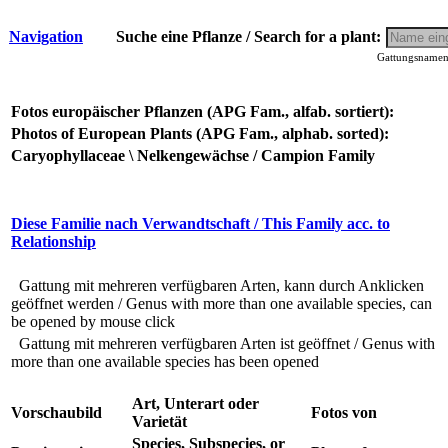
Navigation
Suche eine Pflanze / Search for a plant:
Gattungsnamen 
Fotos europäischer Pflanzen (APG Fam., alfab. sortiert):
Photos of European Plants (APG Fam., alphab. sorted):
Caryophyllaceae \ Nelkengewächse / Campion Family
Diese Familie nach Verwandtschaft / This Family acc. to
Relationship
Gattung mit mehreren verfügbaren Arten, kann durch Anklicken
geöffnet werden / Genus with more than one available species, can
be opened by mouse click
Gattung mit mehreren verfügbaren Arten ist geöffnet / Genus with
more than one available species has been opened
Art, Unterart oder
Vorschaubild
Fotos von
Varietät
Species, Subspecies, or