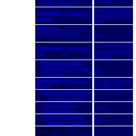
D
F
GR
Stellaria aquatica
Cor
D
E
F
GR
HR
Paronychia
\ Nagelkraut /
I
Kos
Kre
Mal
Rho
Nailwort
(6 Taxa)
Zyp
Petrocoptis
\ Pyrenäen-
Nelke / Pyrenean Pink
(2
E
Taxa)
A
Cor
D
F
GR
HR
Petrorhagia
\ Felsennelke /
I
Kos
Kre
Les
Rho
Pink
(6 Taxa + 1 Syn.)
Sam
Zyp
Polycarpaea smithii
\
Smiths Vielfrucht / Smith's
Pal
Polycarpaea
Polycarpon
\ Nagelkraut /
D
F
GR
I
Kos
Les
Allseed
(2 Taxa)
Mal
Rho
Zyp
Psammophiliella muralis
−
D
−>
Gypsophila muralis
Rabelera holostea
−−>
A
D
F
Stellaria holostea
Rhodalsine geniculata
−
Mal
−>
Minuartia geniculata
Sabulina
\ Miere / Sandwort
(9 Taxa + 2 Syn.)