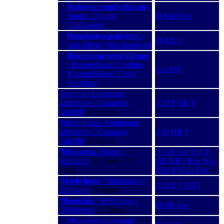
Holosteum umbellatum
\
Spurre / Jagged
D
Kre
Rho
Chickweed
Honckenya peploides
\
D
IRL
S
Salz-Miere / Sea Sandwort
Illecebrum verticillatum
\ Knorpelkraut, Quirlige
Cor
D
F
Knorpelblume / Coral
Necklace
Lychnis \ Leimkraut,
Lichtnelke / Campion,
A
D
F
GR
I
Catchfly
(7 Syn.)
Melandrium \ Leimkraut,
Lichtnelke / Campion,
A
D
HR
I
Catchfly
(3 Syn.)
Minuartia
\ Miere /
A
CH
Cor
D
E
F
Sandwort
(11 Taxa + 17
GR
HR
I
Kos
Mal
Syn.)
Rho
S
SLO
Zyp
Moehringia
\ Nabelmiere /
A
D
E
F
HR
I
Sandwort
(5 Taxa)
Moenchia
\ Weißmiere /
D
HR
Les
Chickweed
(2 Taxa)
Myosoton aquaticum
−−>