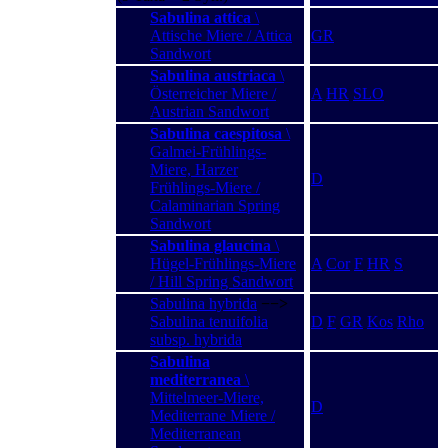
Sabulina attica
\
Attische Miere / Attica
GR
Sandwort
Sabulina austriaca
\
Österreicher Miere /
A
HR
SLO
Austrian Sandwort
Sabulina caespitosa
\
Galmei-Frühlings-
Miere, Harzer
D
Frühlings-Miere /
Calaminarian Spring
Sandwort
Sabulina glaucina
\
Hügel-Frühlings-Miere
A
Cor
F
HR
S
/ Hill Spring Sandwort
Sabulina hybrida
−−>
Sabulina tenuifolia
D
F
GR
Kos
Rho
subsp. hybrida
Sabulina
mediterranea
\
Mittelmeer-Miere,
D
Mediterrane Miere /
Mediterranean