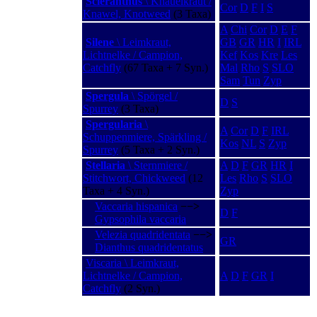
Scleranthus
\ Knäuelkraut /
Cor
D
F
I
S
Knawel, Knotweed
(3 Taxa)
A
Chi
Cor
D
E
F
Silene
\ Leimkraut,
GB
GR
HR
I
IRL
Lichtnelke / Campion,
Kef
Kos
Kre
Les
Catchfly
(67 Taxa + 7 Syn.)
Mal
Rho
S
SLO
Sam
Tun
Zyp
Spergula
\ Spörgel /
D
S
Spurrey
(3 Taxa)
Spergularia
\
A
Cor
D
F
IRL
Schuppenmiere, Spärkling /
Kos
NL
S
Zyp
Spurrey
(5 Taxa + 2 Syn.)
Stellaria
\ Sternmiere /
A
D
F
GR
HR
I
Stitchwort, Chickweed
(12
Les
Rho
S
SLO
Taxa + 4 Syn.)
Zyp
Vaccaria hispanica
−−>
D
F
Gypsophila vaccaria
Velezia quadridentata
−−>
GR
Dianthus quadridentatus
Viscaria \ Leimkraut,
Lichtnelke / Campion,
A
D
F
GR
I
Catchfly
(2 Syn.)