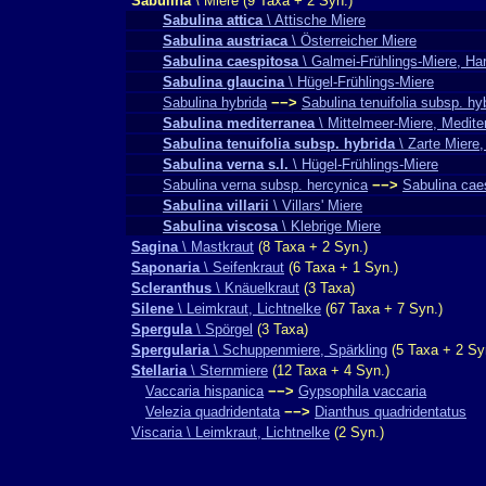
Sabulina
\ Miere (9 Taxa + 2 Syn.)
Sabulina attica
\ Attische Miere
Sabulina austriaca
\ Österreicher Miere
Sabulina caespitosa
\ Galmei-Frühlings-Miere, Har
Sabulina glaucina
\ Hügel-Frühlings-Miere
Sabulina hybrida
−−>
Sabulina tenuifolia subsp. hy
Sabulina mediterranea
\ Mittelmeer-Miere, Medite
Sabulina tenuifolia subsp. hybrida
\ Zarte Miere,
Sabulina verna s.l.
\ Hügel-Frühlings-Miere
Sabulina verna subsp. hercynica
−−>
Sabulina cae
Sabulina villarii
\ Villars' Miere
Sabulina viscosa
\ Klebrige Miere
Sagina
\ Mastkraut
(8 Taxa + 2 Syn.)
Saponaria
\ Seifenkraut
(6 Taxa + 1 Syn.)
Scleranthus
\ Knäuelkraut
(3 Taxa)
Silene
\ Leimkraut, Lichtnelke
(67 Taxa + 7 Syn.)
Spergula
\ Spörgel
(3 Taxa)
Spergularia
\ Schuppenmiere, Spärkling
(5 Taxa + 2 Sy
Stellaria
\ Sternmiere
(12 Taxa + 4 Syn.)
Vaccaria hispanica
−−>
Gypsophila vaccaria
Velezia quadridentata
−−>
Dianthus quadridentatus
Viscaria \ Leimkraut, Lichtnelke
(2 Syn.)