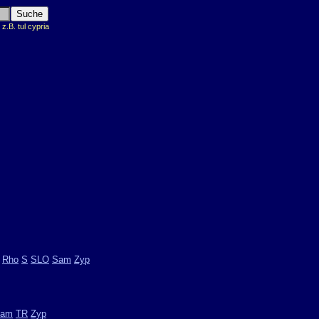
.B. tul cypria
Rho
S
SLO
Sam
Zyp
am
TR
Zyp