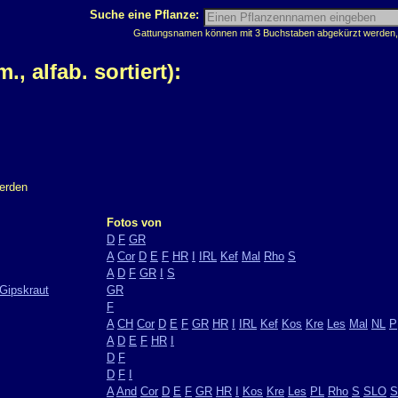
Suche eine Pflanze:
Gattungsnamen können mit 3 Buchstaben abgekürzt werden, z
 alfab. sortiert):
werden
Fotos von
D
F
GR
A
Cor
D
E
F
HR
I
IRL
Kef
Mal
Rho
S
A
D
F
GR
I
S
Gipskraut
GR
F
A
CH
Cor
D
E
F
GR
HR
I
IRL
Kef
Kos
Kre
Les
Mal
NL
P
A
D
E
F
HR
I
D
F
D
F
I
A
And
Cor
D
E
F
GR
HR
I
Kos
Kre
Les
PL
Rho
S
SLO
S