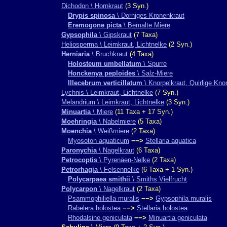
Dichodon \ Hornkraut
(3 Syn.)
Drypis spinosa
\ Dorniges Kronenkraut
Eremogone picta
\ Bemalte Miere
Gypsophila
\ Gipskraut
(7 Taxa)
Heliosperma \ Leimkraut, Lichtnelke
(2 Syn.)
Herniaria
\ Bruchkraut
(4 Taxa)
Holosteum umbellatum
\ Spurre
Honckenya peploides
\ Salz-Miere
Illecebrum verticillatum
\ Knorpelkraut, Quirlige Kno
Lychnis \ Leimkraut, Lichtnelke
(7 Syn.)
Melandrium \ Leimkraut, Lichtnelke
(3 Syn.)
Minuartia
\ Miere
(11 Taxa + 17 Syn.)
Moehringia
\ Nabelmiere
(5 Taxa)
Moenchia
\ Weißmiere
(2 Taxa)
Myosoton aquaticum
−−>
Stellaria aquatica
Paronychia
\ Nagelkraut
(6 Taxa)
Petrocoptis
\ Pyrenäen-Nelke
(2 Taxa)
Petrorhagia
\ Felsennelke
(6 Taxa + 1 Syn.)
Polycarpaea smithii
\ Smiths Vielfrucht
Polycarpon
\ Nagelkraut
(2 Taxa)
Psammophiliella muralis
−−>
Gypsophila muralis
Rabelera holostea
−−>
Stellaria holostea
Rhodalsine geniculata
−−>
Minuartia geniculata