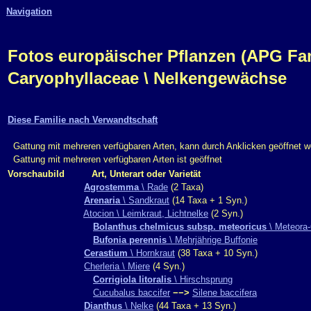
Navigation
Fotos europäischer Pflanzen (APG Fam.,
Caryophyllaceae \ Nelkengewächse
Diese Familie nach Verwandtschaft
Gattung mit mehreren verfügbaren Arten, kann durch Anklicken geöffnet 
Gattung mit mehreren verfügbaren Arten ist geöffnet
Vorschaubild
Art, Unterart oder Varietät
Agrostemma
\ Rade
(2 Taxa)
Arenaria
\ Sandkraut
(14 Taxa + 1 Syn.)
Atocion \ Leimkraut, Lichtnelke
(2 Syn.)
Bolanthus chelmicus subsp. meteoricus
\ Meteora-
Bufonia perennis
\ Mehrjährige Buffonie
Cerastium
\ Hornkraut
(38 Taxa + 10 Syn.)
Cherleria \ Miere
(4 Syn.)
Corrigiola litoralis
\ Hirschsprung
Cucubalus baccifer
−−>
Silene baccifera
Dianthus
\ Nelke
(44 Taxa + 13 Syn.)