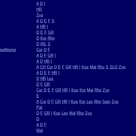
A
D
I
HR
Zyp
A
D
E
F
S
A
HR
I
D
E
F
GR
D
Kre
Rho
D
IRL
S
rpelblume
Cor
D
F
A
D
F
GR
I
A
D
HR
I
A
CH
Cor
D
E
F
GR
HR
I
Kos
Mal
Rho
S
SLO
Zyp
A
D
E
F
HR
I
D
HR
Les
D
F
GR
Cor
D
E
F
GR
HR
I
Kos
Kre
Mal
Rho
Zyp
E
A
Cor
D
F
GR
HR
I
Kos
Kre
Les
Rho
Sam
Zyp
Pal
D
F
GR
I
Kos
Les
Mal
Rho
Zyp
D
A
D
F
Mal