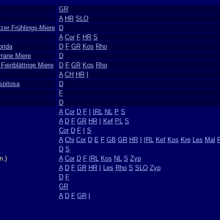
GR
A
HR
SLO
zer Frühlings-Miere
D
A
Cor
F
HR
S
brida
D
F
GR
Kos
Rho
rrane Miere
D
 Feinblättrige Miere
D
F
GR
Kos
Rho
A
CH
HR
I
spitosa
D
F
D
A
Cor
D
F
I
IRL
NL
P
S
A
D
F
GR
HR
I
Kef
PL
S
Cor
D
F
I
S
A
Chi
Cor
D
E
F
GB
GR
HR
I
IRL
Kef
Kos
Kre
Les
Mal
D
S
n.)
A
Cor
D
F
IRL
Kos
NL
S
Zyp
A
D
F
GR
HR
I
Les
Rho
S
SLO
Zyp
D
F
GR
A
D
F
GR
I