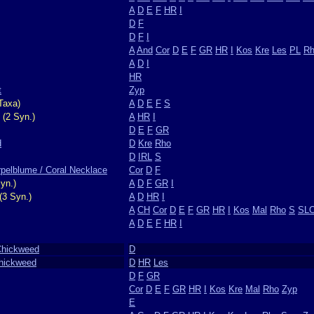
A
D
E
F
HR
I
D
F
D
F
I
A
And
Cor
D
E
F
GR
HR
I
Kos
Kre
Les
PL
R
A
D
I
HR
t
Zyp
Taxa)
A
D
E
F
S
(2 Syn.)
A
HR
I
D
E
F
GR
d
D
Kre
Rho
D
IRL
S
rpelblume / Coral Necklace
Cor
D
F
yn.)
A
D
F
GR
I
(3 Syn.)
A
D
HR
I
A
CH
Cor
D
E
F
GR
HR
I
Kos
Mal
Rho
S
SL
A
D
E
F
HR
I
 Chickweed
D
Chickweed
D
HR
Les
D
F
GR
Cor
D
E
F
GR
HR
I
Kos
Kre
Mal
Rho
Zyp
E