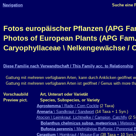
Navigation
Suche eine P
Fotos europäischer Pflanzen (APG Fam.,
Photos of European Plants (APG Fam.,
Caryophyllaceae \ Nelkengewächse / 
Diese Familie nach Verwandtschaft / This Family acc. to Relationship
Gattung mit mehreren verfügbaren Arten, kann durch Anklicken geöffnet w
Gattung mit mehreren verfügbaren Arten ist geöffnet / Genus with more t
Vorschaubild
Art, Unterart oder Varietät
Preview pict.
Species, Subspecies, or Variety
Agrostemma
\ Rade / Corn Cockle
(2 Taxa)
Arenaria
\ Sandkraut / Sandwort
(14 Taxa + 1 Syn.)
Atocion \ Leimkraut, Lichtnelke / Campion, Catchfly
(2 S
Bolanthus chelmicus subsp. meteoricus
\ Meteora-
Bufonia perennis
\ Mehrjährige Buffonie / Perennial 
Cerastium
\ Hornkraut / Mouse-Ear
(38 Taxa + 10 Syn.)