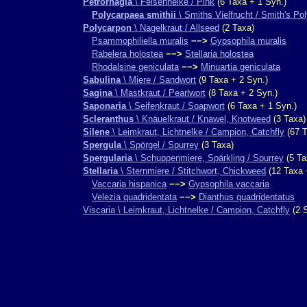
Petrorhagia
\ Felsennelke / Pink
(6 Taxa + 1 Syn.)
Polycarpaea smithii
\ Smiths Vielfrucht / Smith's Po
Polycarpon
\ Nagelkraut / Allseed
(2 Taxa)
Psammophiliella muralis
−−>
Gypsophila muralis
Rabelera holostea
−−>
Stellaria holostea
Rhodalsine geniculata
−−>
Minuartia geniculata
Sabulina
\ Miere / Sandwort
(9 Taxa + 2 Syn.)
Sagina
\ Mastkraut / Pearlwort
(8 Taxa + 2 Syn.)
Saponaria
\ Seifenkraut / Soapwort
(6 Taxa + 1 Syn.)
Scleranthus
\ Knäuelkraut / Knawel, Knotweed
(3 Taxa)
Silene
\ Leimkraut, Lichtnelke / Campion, Catchfly
(67 T
Spergula
\ Spörgel / Spurrey
(3 Taxa)
Spergularia
\ Schuppenmiere, Spärkling / Spurrey
(5 Ta
Stellaria
\ Sternmiere / Stitchwort, Chickweed
(12 Taxa 
Vaccaria hispanica
−−>
Gypsophila vaccaria
Velezia quadridentata
−−>
Dianthus quadridentatus
Viscaria \ Leimkraut, Lichtnelke / Campion, Catchfly
(2 S