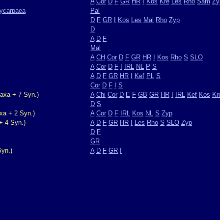
A
Cor
D
F
GR
HR
I
Kos
Kre
Les
Rho
Sam
Zy
lycarpaea
Pal
D
F
GR
I
Kos
Les
Mal
Rho
Zyp
D
A
D
F
Mal
A
CH
Cor
D
F
GR
HR
I
Kos
Rho
S
SLO
A
Cor
D
F
I
IRL
NL
P
S
A
D
F
GR
HR
I
Kef
PL
S
Cor
D
F
I
S
axa + 7 Syn.)
A
Chi
Cor
D
E
F
GB
GR
HR
I
IRL
Kef
Kos
Kr
D
S
xa + 2 Syn.)
A
Cor
D
F
IRL
Kos
NL
S
Zyp
+ 4 Syn.)
A
D
F
GR
HR
I
Les
Rho
S
SLO
Zyp
D
F
GR
yn.)
A
D
F
GR
I