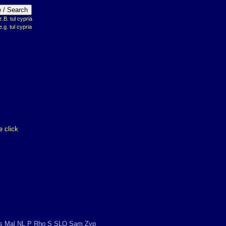
B. tul cypria
e.g. tul cypria
 click
s
Mal
NL
P
Rho
S
SLO
Sam
Zyp