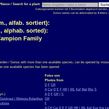
flanze / Search for a plant:
Gattungsnamen können mit 3 Buchstaben abgekürzt werden, z.
Genus names can be abbreviated by
3
letters, 
 alfab. sortiert):
 alphab. sorted):
Campion Family
erden / Genus with more than one available species, can be opened by mouse
han one available species has been opened
Fotos von
Photos from
D
F
GR
A
Cor
D
E
F
HR
I
IRL
Kef
Mal
Rho
S
yn.)
A
D
F
GR
I
S
Gipskraut / Meteora Bolanthus
GR
Bufonia
F
A
CH
Cor
D
E
F
GR
HR
I
IRL
Kef
Kos
Kre
Le