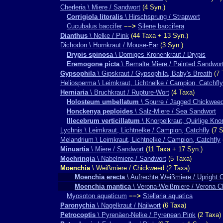
Cherleria \ Miere / Sandwort
(4 Syn.)
Corrigiola litoralis
\ Hirschsprung / Strapwort
Cucubalus baccifer
−−>
Silene baccifera
Dianthus
\ Nelke / Pink
(44 Taxa + 13 Syn.)
Dichodon \ Hornkraut / Mouse-Ear
(3 Syn.)
Drypis spinosa
\ Dorniges Kronenkraut / Drypis
Eremogone picta
\ Bemalte Miere / Painted Sandwor
Gypsophila
\ Gipskraut / Gypsophila, Baby's Breath
(7 
Heliosperma \ Leimkraut, Lichtnelke / Campion, Catchfly
Herniaria
\ Bruchkraut / Rupture-Wort
(4 Taxa)
Holosteum umbellatum
\ Spurre / Jagged Chickwee
Honckenya peploides
\ Salz-Miere / Sea Sandwort
Illecebrum verticillatum
\ Knorpelkraut, Quirlige Kno
Lychnis \ Leimkraut, Lichtnelke / Campion, Catchfly
(7 S
Melandrium \ Leimkraut, Lichtnelke / Campion, Catchfly
Minuartia
\ Miere / Sandwort
(11 Taxa + 17 Syn.)
Moehringia
\ Nabelmiere / Sandwort
(5 Taxa)
Moenchia
\ Weißmiere / Chickweed (2 Taxa)
Moenchia erecta
\ Aufrechte Weißmiere / Upright
Moenchia mantica
\ Verona-Weißmiere / Verona 
Myosoton aquaticum
−−>
Stellaria aquatica
Paronychia
\ Nagelkraut / Nailwort
(6 Taxa)
Petrocoptis
\ Pyrenäen-Nelke / Pyrenean Pink
(2 Taxa)