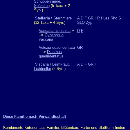
Schuppenmiere,
Spärkling
(5 Taxa + 2
Syn.)
Stellaria
\ Sternmiere
A
D
F
GR
HR
I
Les
Rho
S
(12 Taxa + 4 Syn.)
SLO
Zyp
Vaccaria hispanica
−
D
F
−>
Gypsophila
vaccaria
Velezia quadridentata
GR
−−>
Dianthus
quadridentatus
Viscaria \ Leimkraut,
A
D
F
GR
I
Lichtnelke
(2 Syn.)
Diese Familie nach Verwandtschaft
Kombinierte Kriterien aus Familie, Blütenbau, Farbe und Blattform finden