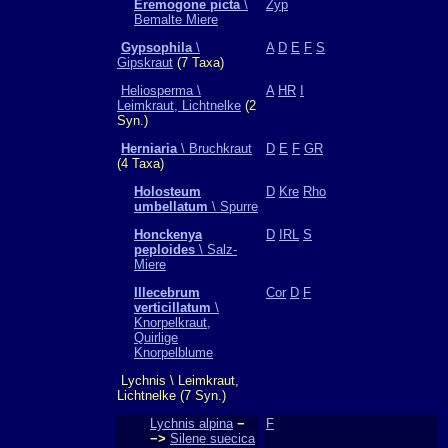
Eremogone picta
\
Zyp
Bemalte Miere
Gypsophila
\
A
D
E
F
S
Gipskraut
(7 Taxa)
Heliosperma \
A
HR
I
Leimkraut, Lichtnelke
(2
Syn.)
Herniaria
\ Bruchkraut
D
E
F
GR
(4 Taxa)
Holosteum
D
Kre
Rho
umbellatum
\ Spurre
Honckenya
D
IRL
S
peploides
\ Salz-
Miere
Illecebrum
Cor
D
F
verticillatum
\
Knorpelkraut,
Quirlige
Knorpelblume
Lychnis \ Leimkraut,
Lichtnelke (7 Syn.)
Lychnis alpina
−
F
−>
Silene suecica