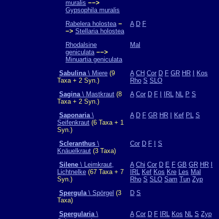
muralis
−−>
Gypsophila muralis
Rabelera holostea
−
A
D
F
−>
Stellaria holostea
Rhodalsine
Mal
geniculata
−−>
Minuartia geniculata
Sabulina
\ Miere
(9
A
CH
Cor
D
F
GR
HR
I
Kos
Taxa + 2 Syn.)
Rho
S
SLO
Sagina
\ Mastkraut
(8
A
Cor
D
F
I
IRL
NL
P
S
Taxa + 2 Syn.)
Saponaria
\
A
D
F
GR
HR
I
Kef
PL
S
Seifenkraut
(6 Taxa + 1
Syn.)
Scleranthus
\
Cor
D
F
I
S
Knäuelkraut
(3 Taxa)
Silene
\ Leimkraut,
A
Chi
Cor
D
E
F
GB
GR
HR
I
Lichtnelke
(67 Taxa + 7
IRL
Kef
Kos
Kre
Les
Mal
Syn.)
Rho
S
SLO
Sam
Tun
Zyp
Spergula
\ Spörgel
(3
D
S
Taxa)
Spergularia
\
A
Cor
D
F
IRL
Kos
NL
S
Zyp