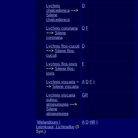
Lychnis
D
chalcedonica
−−>
Silene
chalcedonica
Lychnis coronaria
D
F
−−>
Silene
coronaria
Lychnis flos-cuculi
D
−−>
Silene flos-
cuculi
Lychnis flos-jovis
F
−−>
Silene flos-
jovis
Lychnis viscaria
−
A
D
F
I
−>
Silene viscaria
Lychnis viscaria
GR
subsp.
atropurpurea
−−>
Silene
atropurpurea
Melandrium \
A
D
HR
I
Leimkraut, Lichtnelke
(3
Syn.)