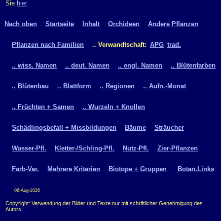
Sie
hier
.
Nach oben
Startseite
Inhalt
Orchideen
Andere Pflanzen
Pflanzen nach Familien
.. Verwandtschaft:
APG
trad.
.. wiss. Namen
.. deut. Namen
.. engl. Namen
.. Blütenfarben
.. Blütenbau
.. Blattform
.. Regionen
.. Aufn.-Monat
.. Früchten + Samen
.. Wurzeln + Knollen
Schädlingsbefall + Missbildungen
Bäume
Sträucher
Wasser-Pfl.
Kletter-/Schling-Pfl.
Nutz-Pfl.
Zier-Pflanzen
Farb-Var.
Mehrere Kriterien
Biotope + Gruppen
Botan.Links
06-Aug-2026
Copyright: Verwendung der Bilder und Texte nur mit schriftlicher Genehmigung des
Autors.