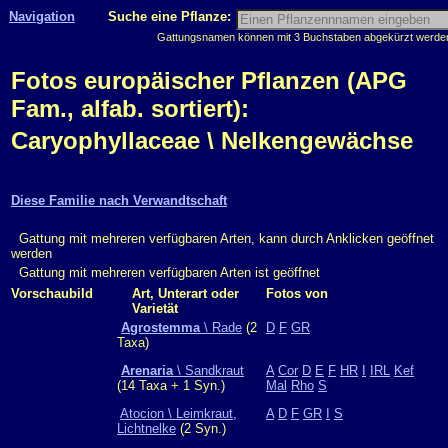
Navigation
Suche eine Pflanze:
Gattungsnamen können mit 3 Buchstaben abgekürzt werden, 
Fotos europäischer Pflanzen (APG
Fam., alfab. sortiert):
Caryophyllaceae \ Nelkengewächse
Diese Familie nach Verwandtschaft
Gattung mit mehreren verfügbaren Arten, kann durch Anklicken geöffnet
werden
Gattung mit mehreren verfügbaren Arten ist geöffnet
Vorschaubild
Art, Unterart oder
Fotos von
Varietät
Agrostemma
\ Rade
(2
D
F
GR
Taxa)
Arenaria
\ Sandkraut
A
Cor
D
E
F
HR
I
IRL
Kef
(14 Taxa + 1 Syn.)
Mal
Rho
S
Atocion \ Leimkraut,
A
D
F
GR
I
S
Lichtnelke
(2 Syn.)