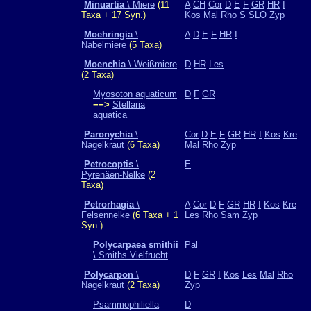
Minuartia
\ Miere
(11
A
CH
Cor
D
E
F
GR
HR
I
Taxa + 17 Syn.)
Kos
Mal
Rho
S
SLO
Zyp
Moehringia
\
A
D
E
F
HR
I
Nabelmiere
(5 Taxa)
Moenchia
\ Weißmiere
D
HR
Les
(2 Taxa)
Myosoton aquaticum
D
F
GR
−−>
Stellaria
aquatica
Paronychia
\
Cor
D
E
F
GR
HR
I
Kos
Kre
Nagelkraut
(6 Taxa)
Mal
Rho
Zyp
Petrocoptis
\
E
Pyrenäen-Nelke
(2
Taxa)
Petrorhagia
\
A
Cor
D
F
GR
HR
I
Kos
Kre
Felsennelke
(6 Taxa + 1
Les
Rho
Sam
Zyp
Syn.)
Polycarpaea smithii
Pal
\ Smiths Vielfrucht
Polycarpon
\
D
F
GR
I
Kos
Les
Mal
Rho
Nagelkraut
(2 Taxa)
Zyp
Psammophiliella
D