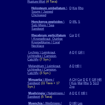
Rupture-Wort
(4 Taxa)
Holosteum umbellatum
\
D
Kre
Rho
Spurre / Jagged
Chickweed
Honckenya peploides
\
D
IRL
S
Salz-Miere / Sea
Sandwort
Illecebrum verticillatum
Cor
D
F
\ Knorpelkraut, Quirlige
Knorpelblume / Coral
Necklace
Lychnis \ Leimkraut,
A
D
F
GR
I
Lichtnelke / Campion,
Catchfly
(7 Syn.)
Melandrium \ Leimkraut,
A
D
HR
I
Lichtnelke / Campion,
Catchfly
(3 Syn.)
Minuartia
\ Miere /
A
CH
Cor
D
E
F
GR
HR
Sandwort
(11 Taxa + 17
I
Kos
Mal
Rho
S
SLO
Syn.)
Zyp
Moehringia
\ Nabelmiere /
A
D
E
F
HR
I
Sandwort
(5 Taxa)
Moenchia
\ Weißmiere /
D
HR
Les