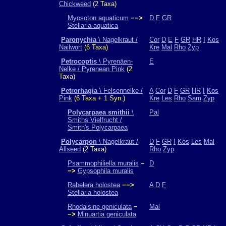
Chickweed
(2 Taxa)
Myosoton aquaticum
−−>
D
F
GR
Stellaria aquatica
Paronychia
\ Nagelkraut /
Cor
D
E
F
GR
HR
I
Kos
Nailwort
(6 Taxa)
Kre
Mal
Rho
Zyp
Petrocoptis
\ Pyrenäen-
E
Nelke / Pyrenean Pink
(2
Taxa)
Petrorhagia
\ Felsennelke /
A
Cor
D
F
GR
HR
I
Kos
Pink
(6 Taxa + 1 Syn.)
Kre
Les
Rho
Sam
Zyp
Polycarpaea smithii
\
Pal
Smiths Vielfrucht /
Smith's Polycarpaea
Polycarpon
\ Nagelkraut /
D
F
GR
I
Kos
Les
Mal
Allseed
(2 Taxa)
Rho
Zyp
Psammophiliella muralis
−
D
−>
Gypsophila muralis
Rabelera holostea
−−>
A
D
F
Stellaria holostea
Rhodalsine geniculata
−
Mal
−>
Minuartia geniculata