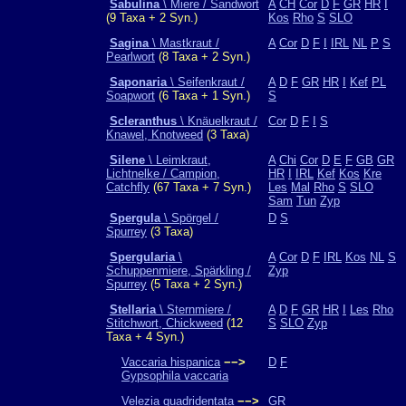
Sabulina
\ Miere / Sandwort
A
CH
Cor
D
F
GR
HR
I
(9 Taxa + 2 Syn.)
Kos
Rho
S
SLO
Sagina
\ Mastkraut /
A
Cor
D
F
I
IRL
NL
P
S
Pearlwort
(8 Taxa + 2 Syn.)
Saponaria
\ Seifenkraut /
A
D
F
GR
HR
I
Kef
PL
Soapwort
(6 Taxa + 1 Syn.)
S
Scleranthus
\ Knäuelkraut /
Cor
D
F
I
S
Knawel, Knotweed
(3 Taxa)
Silene
\ Leimkraut,
A
Chi
Cor
D
E
F
GB
GR
Lichtnelke / Campion,
HR
I
IRL
Kef
Kos
Kre
Catchfly
(67 Taxa + 7 Syn.)
Les
Mal
Rho
S
SLO
Sam
Tun
Zyp
Spergula
\ Spörgel /
D
S
Spurrey
(3 Taxa)
Spergularia
\
A
Cor
D
F
IRL
Kos
NL
S
Schuppenmiere, Spärkling /
Zyp
Spurrey
(5 Taxa + 2 Syn.)
Stellaria
\ Sternmiere /
A
D
F
GR
HR
I
Les
Rho
Stitchwort, Chickweed
(12
S
SLO
Zyp
Taxa + 4 Syn.)
Vaccaria hispanica
−−>
D
F
Gypsophila vaccaria
Velezia quadridentata
−−>
GR