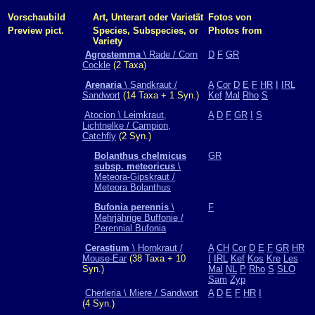
Vorschaubild
Art, Unterart oder Varietät
Fotos von
Preview pict.
Species, Subspecies, or
Photos from
Variety
Agrostemma
\ Rade / Corn
D
F
GR
Cockle
(2 Taxa)
Arenaria
\ Sandkraut /
A
Cor
D
E
F
HR
I
IRL
Sandwort
(14 Taxa + 1 Syn.)
Kef
Mal
Rho
S
Atocion \ Leimkraut,
A
D
F
GR
I
S
Lichtnelke / Campion,
Catchfly
(2 Syn.)
Bolanthus chelmicus
GR
subsp. meteoricus
\
Meteora-Gipskraut /
Meteora Bolanthus
Bufonia perennis
\
F
Mehrjährige Buffonie /
Perennial Bufonia
Cerastium
\ Hornkraut /
A
CH
Cor
D
E
F
GR
HR
Mouse-Ear
(38 Taxa + 10
I
IRL
Kef
Kos
Kre
Les
Syn.)
Mal
NL
P
Rho
S
SLO
Sam
Zyp
Cherleria \ Miere / Sandwort
A
D
E
F
HR
I
(4 Syn.)