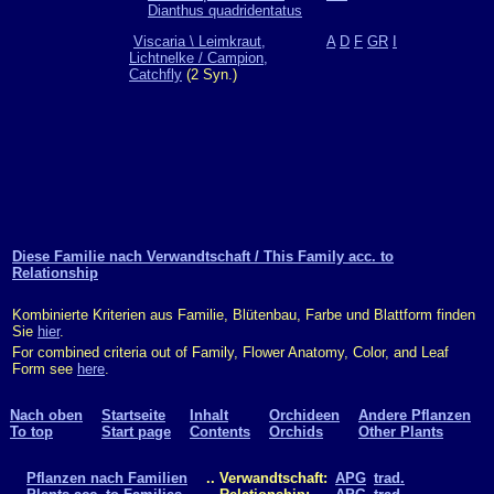
Dianthus quadridentatus
Viscaria \ Leimkraut,
A
D
F
GR
I
Lichtnelke / Campion,
Catchfly
(2 Syn.)
Diese Familie nach Verwandtschaft / This Family acc. to
Relationship
Kombinierte Kriterien aus Familie, Blütenbau, Farbe und Blattform finden
Sie
hier
.
For combined criteria out of Family, Flower Anatomy, Color, and Leaf
Form see
here
.
Nach oben
Startseite
Inhalt
Orchideen
Andere Pflanzen
To top
Start page
Contents
Orchids
Other Plants
Pflanzen nach Familien
.. Verwandtschaft:
APG
trad.