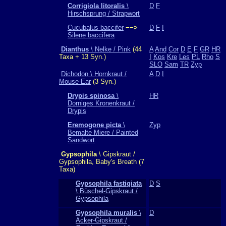
Corrigiola litoralis
\
D
F
Hirschsprung / Strapwort
Cucubalus baccifer
−−>
D
F
I
Silene baccifera
Dianthus
\ Nelke / Pink
(44
A
And
Cor
D
E
F
GR
HR
Taxa + 13 Syn.)
I
Kos
Kre
Les
PL
Rho
S
SLO
Sam
TR
Zyp
Dichodon \ Hornkraut /
A
D
I
Mouse-Ear
(3 Syn.)
Drypis spinosa
\
HR
Dorniges Kronenkraut /
Drypis
Eremogone picta
\
Zyp
Bemalte Miere / Painted
Sandwort
Gypsophila
\ Gipskraut /
Gypsophila, Baby's Breath (7
Taxa)
Gypsophila fastigiata
D
S
\ Büschel-Gipskraut /
Gypsophila
Gypsophila muralis
\
D
Acker-Gipskraut /