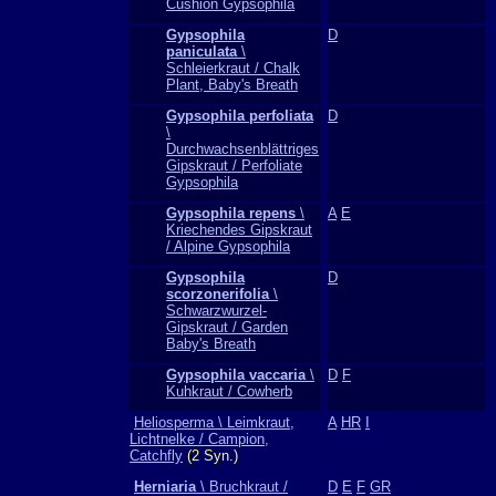
Cushion Gypsophila
Gypsophila
D
paniculata
\
Schleierkraut / Chalk
Plant, Baby's Breath
Gypsophila perfoliata
D
\
Durchwachsenblättriges
Gipskraut / Perfoliate
Gypsophila
Gypsophila repens
\
A
E
Kriechendes Gipskraut
/ Alpine Gypsophila
Gypsophila
D
scorzonerifolia
\
Schwarzwurzel-
Gipskraut / Garden
Baby's Breath
Gypsophila vaccaria
\
D
F
Kuhkraut / Cowherb
Heliosperma \ Leimkraut,
A
HR
I
Lichtnelke / Campion,
Catchfly
(2 Syn.)
Herniaria
\ Bruchkraut /
D
E
F
GR