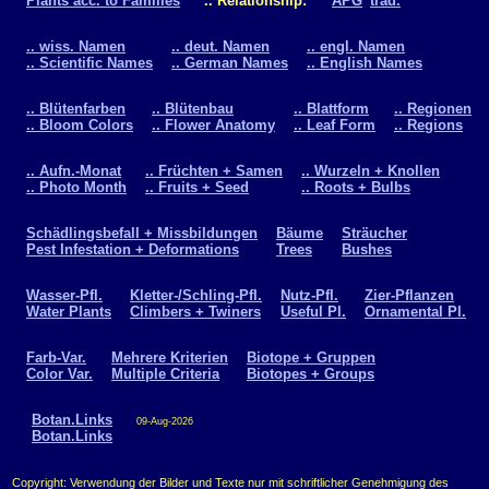
Plants acc. to Families
.. Relationship:
APG
trad.
.. wiss. Namen
.. deut. Namen
.. engl. Namen
.. Scientific Names
.. German Names
.. English Names
.. Blütenfarben
.. Blütenbau
.. Blattform
.. Regionen
.. Bloom Colors
.. Flower Anatomy
.. Leaf Form
.. Regions
.. Aufn.-Monat
.. Früchten + Samen
.. Wurzeln + Knollen
.. Photo Month
.. Fruits + Seed
.. Roots + Bulbs
Schädlingsbefall + Missbildungen
Bäume
Sträucher
Pest Infestation + Deformations
Trees
Bushes
Wasser-Pfl.
Kletter-/Schling-Pfl.
Nutz-Pfl.
Zier-Pflanzen
Water Plants
Climbers + Twiners
Useful Pl.
Ornamental Pl.
Farb-Var.
Mehrere Kriterien
Biotope + Gruppen
Color Var.
Multiple Criteria
Biotopes + Groups
Botan.Links
09-Aug-2026
Botan.Links
Copyright: Verwendung der Bilder und Texte nur mit schriftlicher Genehmigung des