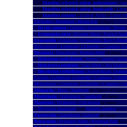
Dianthus sylvestris subsp. godronianus
\ Jun
Dianthus sylvestris subsp. longicaulis
\ Langs
Dianthus zonatus
\ Zonierte Nelke / Zoned Pi
Dichodon \ Hornkraut / Mouse-Ear
(3 Syn.)
Drypis spinosa
\ Dorniges Kronenkraut / Drypis
Eremogone picta
\ Bemalte Miere / Painted San
Gypsophila
\ Gipskraut / Gypsophila, Baby's Breat
Heliosperma \ Leimkraut, Lichtnelke / Campion, Ca
Herniaria
\ Bruchkraut / Rupture-Wort
(4 Taxa)
Holosteum umbellatum
\ Spurre / Jagged Chic
Honckenya peploides
\ Salz-Miere / Sea Sandwo
Illecebrum verticillatum
\ Knorpelkraut, Quirli
Lychnis \ Leimkraut, Lichtnelke / Campion, Catchf
Melandrium \ Leimkraut, Lichtnelke / Campion, Ca
Minuartia
\ Miere / Sandwort
(11 Taxa + 17 Syn.)
Moehringia
\ Nabelmiere / Sandwort
(5 Taxa)
Moenchia
\ Weißmiere / Chickweed
(2 Taxa)
Myosoton aquaticum
−−>
Stellaria aquatica
Paronychia
\ Nagelkraut / Nailwort
(6 Taxa)
Petrocoptis
\ Pyrenäen-Nelke / Pyrenean Pink
(2 T