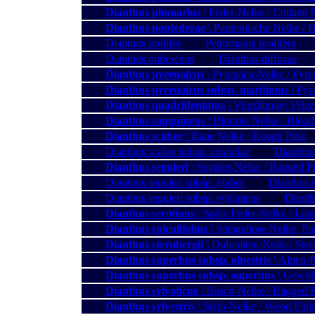
Dianthus plumarius
\ Feder-Nelke / Cottage 
Dianthus pontederae
\ Pannonische Nelke / 
Dianthus prolifer
−−>
Petrorhagia prolifera
Dianthus pubescens
−−>
Dianthus diffusus
Dianthus pyrenaicus
\ Pyrenäen-Nelke / Pyre
Dianthus pyrenaicus subsp. maritimus
\ Pyr
Dianthus quadridentatus
\ Vierzähnige Velezi
Dianthus sanguineus
\ Blutrote Nelke / Blood
Dianthus scaber
\ Raue Nelke / Rough Pink
?
Dianthus scaber subsp. cutandae
−−>
Dianthus
Dianthus seguieri
\ Seguier-Nelke / Ragged P
Dianthus seguieri subsp. glaber
−−>
Dianthus s
Dianthus seguieri subsp. sylvaticus
−−>
Dianth
Dianthus serotinus
\ Späte Feder-Nelke / Lat
Dianthus spiculifolius
\ Stängellose Nelke, F
Dianthus sternbergii
\ Dolomiten-Nelke, Stern
Dianthus superbus subsp. alpestris
\ Alpen-P
Dianthus superbus subsp. superbus
\ Gewöhn
Dianthus sylvaticus
\ Busch-Nelke / Ragged 
Dianthus sylvestris
\ Stein-Nelke / Wood Pink