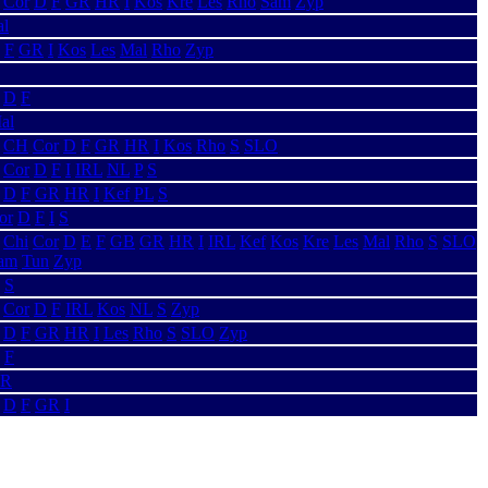
Cor
D
F
GR
HR
I
Kos
Kre
Les
Rho
Sam
Zyp
al
F
GR
I
Kos
Les
Mal
Rho
Zyp
D
F
al
CH
Cor
D
F
GR
HR
I
Kos
Rho
S
SLO
Cor
D
F
I
IRL
NL
P
S
D
F
GR
HR
I
Kef
PL
S
or
D
F
I
S
Chi
Cor
D
E
F
GB
GR
HR
I
IRL
Kef
Kos
Kre
Les
Mal
Rho
S
SLO
am
Tun
Zyp
S
Cor
D
F
IRL
Kos
NL
S
Zyp
D
F
GR
HR
I
Les
Rho
S
SLO
Zyp
F
R
D
F
GR
I