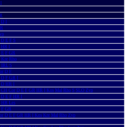
I
R
D
I
R
yp
D
E
F
S
HR
I
E
F
GR
Kre
Rho
IRL
S
or
D
F
D
F
GR
I
D
HR
I
CH
Cor
D
E
F
GR
HR
I
Kos
Mal
Rho
S
SLO
Zyp
D
E
F
HR
I
HR
Les
F
GR
or
D
E
F
GR
HR
I
Kos
Kre
Mal
Rho
Zyp