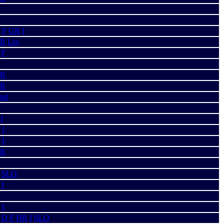
F
GR
I
R
Les
F
R
R
nd
I
I
I
R
SLO
I
I
D
F
HR
I
SLO