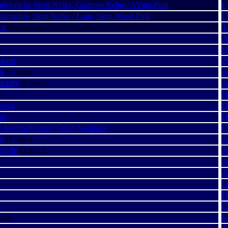
gfräuliche Stein-Nelke, Godrons Nelke / Virgin Pink
F
tängelige Stein-Nelke / Long-Stem Wood Pink
D
nk
T
A
H
dwort
Z
h
(7 Taxa)
A
tchfly
(2 Syn.)
A
D
kweed
D
rt
D
ge Knorpelblume / Coral Necklace
C
ly
(7 Syn.)
A
tchfly
(3 Syn.)
A
A
A
D
D
C
axa)
E