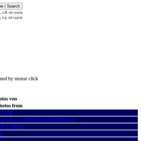
z.B. tul cypria
s, e.g. tul cypria
ened by mouse click
otos von
hotos from
F
GR
Cor
D
E
F
HR
I
IRL
Kef
Mal
Rho
S
D
F
GR
I
S
R