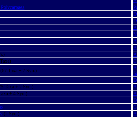
A
s Polycarpaea
P
D
D
A
M
A
A
n.)
A
 Taxa)
C
A
(67 Taxa + 7 Syn.)
S
D
(5 Taxa + 2 Syn.)
A
Taxa + 4 Syn.)
A
D
us
G
ly
(2 Syn.)
A