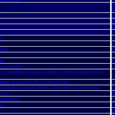
A
Syn.)
S
A
D
D
ink
A
k
D
 Pink
D
k
I
iam
A
Flowered Pink
G
s
\ Schmalblättrige Kartäuser-Nelke, Serpentin-Kartäuser-Nelke /
A
norum
\ Kartäuser-Nelke / Carthusian Pink
A
Breitblättrige Kartäuser-Nelke / Wide-Leaved Carthusian Pink
A
 Pink
H
-Haired Pink
R
nk
D
G