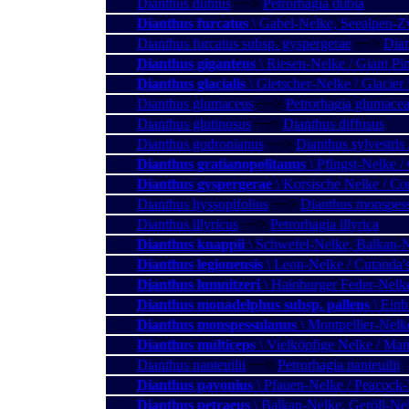
Dianthus dubius
−−>
Petrorhagia dubia
Dianthus furcatus
\ Gabel-Nelke, Seealpen-Zw
Dianthus furcatus subsp. gyspergerae
−−>
Dian
Dianthus giganteus
\ Riesen-Nelke / Giant Pi
Dianthus glacialis
\ Gletscher-Nelke / Glacier
Dianthus glumaceus
−−>
Petrorhagia glumace
Dianthus glutinosus
−−>
Dianthus diffusus
Dianthus godronianus
−−>
Dianthus sylvestris
Dianthus gratianopolitanus
\ Pfingst-Nelke /
Dianthus gyspergerae
\ Korsische Nelke / Co
Dianthus hyssopifolius
−−>
Dianthus monspes
Dianthus illyricus
−−>
Petrorhagia illyrica
Dianthus knappii
\ Schwefel-Nelke, Balkan-N
Dianthus legionensis
\ Leon-Nelke / Cutanda'
Dianthus lumnitzeri
\ Hainburger Feder-Nelke
Dianthus monadelphus subsp. pallens
\ Einb
Dianthus monspessulanus
\ Montpellier-Nelk
Dianthus multiceps
\ Vielköpfige Nelke / Ma
Dianthus nanteuilii
−−>
Petrorhagia nanteuilii
Dianthus pavonius
\ Pfauen-Nelke / Peacock
Dianthus petraeus
\ Balkan-Nelke, Geröll-Nel