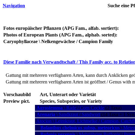
Navigation
Suche eine Pf
Fotos europäischer Pflanzen (APG Fam., alfab. sortiert):
Photos of European Plants (APG Fam., alphab. sorted):
Caryophyllaceae \ Nelkengewächse / Campion Family
Diese Familie nach Verwandtschaft / This Family acc. to Relatio
Gattung mit mehreren verfügbaren Arten, kann durch Anklicken geöf
Gattung mit mehreren verfügbaren Arten ist geöffnet / Genus with m
Vorschaubild
Art, Unterart oder Varietät
Preview pict.
Species, Subspecies, or Variety
Agrostemma
\ Rade / Corn Cockle
(2 Taxa)
Arenaria
\ Sandkraut / Sandwort
(14 Taxa + 1 Syn
Atocion \ Leimkraut, Lichtnelke / Campion, Catchf
Bolanthus chelmicus subsp. meteoricus
\ Meteo
Bufonia perennis
\ Mehrjährige Buffonie / Peren