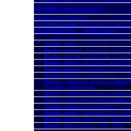
Cerastium
\ Hornkraut / Mouse-Ear
(38 Taxa + 10 
Cherleria \ Miere / Sandwort
(4 Syn.)
Corrigiola litoralis
\ Hirschsprung / Strapwort
Cucubalus baccifer
−−>
Silene baccifera
Dianthus
\ Nelke / Pink (44 Taxa + 13 Syn.)
Dianthus alpinus
\ Ostalpen-Nelke / Alpine P
Dianthus arenarius
\ Sand-Nelke / Stone Pin
Dianthus armeria
\ Büschel-Nelke / Deptford
Dianthus balbisii
\ Balbis' Nelke / Balbis' Pin
Dianthus barbatus
\ Bart-Nelke / Sweet Will
Dianthus biflorus
\ Zweiblütige Nelke / Two-
Dianthus carthusianorum subsp. capillifron
Serpentine Carthusian Pink
Dianthus carthusianorum subsp. carthusia
Dianthus carthusianorum subsp. latifolius
\ 
Dianthus ciliatus
\ Gewimperte Nelke / Ciliate
Dianthus crinitus
\ Langhaarige Nelke / Long
Dianthus deltoides
\ Heide-Nelke / Maiden Pi
Dianthus diffusus
\ Klebrige Nelke / Pink