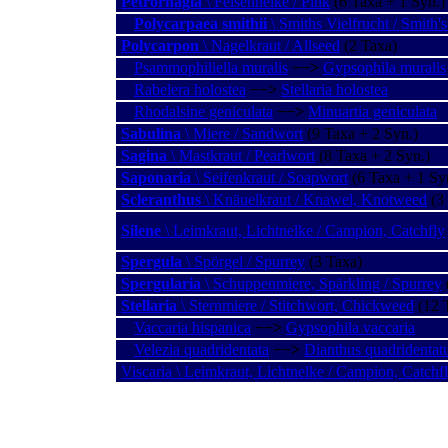
Petrorhagia
\ Felsennelke / Pink
(6 Taxa + 1 Syn.)
Polycarpaea smithii
\ Smiths Vielfrucht / Smith'
Polycarpon
\ Nagelkraut / Allseed
(2 Taxa)
Psammophiliella muralis
−−>
Gypsophila muralis
Rabelera holostea
−−>
Stellaria holostea
Rhodalsine geniculata
−−>
Minuartia geniculata
Sabulina
\ Miere / Sandwort
(9 Taxa + 2 Syn.)
Sagina
\ Mastkraut / Pearlwort
(8 Taxa + 2 Syn.)
Saponaria
\ Seifenkraut / Soapwort
(6 Taxa + 1 Sy
Scleranthus
\ Knäuelkraut / Knawel, Knotweed
(3
Silene
\ Leimkraut, Lichtnelke / Campion, Catchfly
Spergula
\ Spörgel / Spurrey
(3 Taxa)
Spergularia
\ Schuppenmiere, Spärkling / Spurrey
Stellaria
\ Sternmiere / Stitchwort, Chickweed
(12 
Vaccaria hispanica
−−>
Gypsophila vaccaria
Velezia quadridentata
−−>
Dianthus quadridentat
Viscaria \ Leimkraut, Lichtnelke / Campion, Catchf