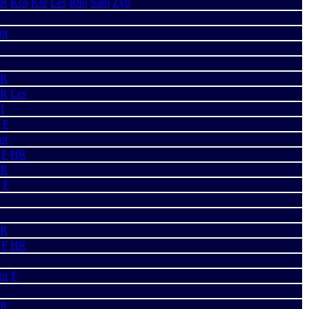
R
Kos
Kre
Les
Rho
Sam
Zyp
or
R
R
Les
I
F
or
F
HR
R
F
R
F
HR
or
F
R