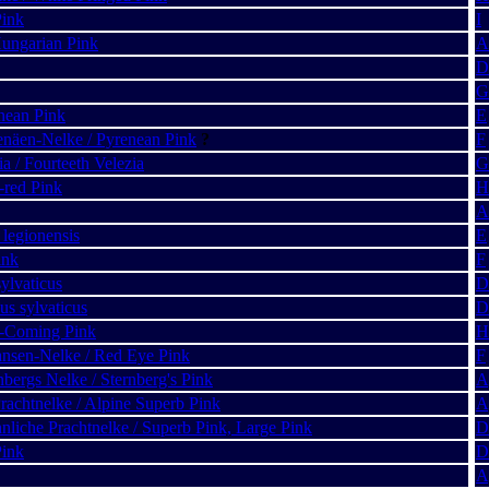
Pink
I
Hungarian Pink
A
D
G
nean Pink
E
enäen-Nelke / Pyrenean Pink
?
F
a / Fourteeth Velezia
G
-red Pink
H
A
 legionensis
E
ink
F
ylvaticus
D
us sylvaticus
D
e-Coming Pink
H
ransen-Nelke / Red Eye Pink
F
bergs Nelke / Sternberg's Pink
A
rachtnelke / Alpine Superb Pink
A
liche Prachtnelke / Superb Pink, Large Pink
D
Pink
D
A