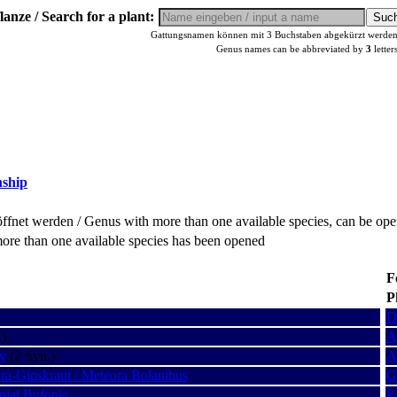
lanze / Search for a plant:
Gattungsnamen können mit 3 Buchstaben abgekürzt werden, 
Genus names can be abbreviated by
3
letter
nship
fnet werden / Genus with more than one available species, can be op
ore than one available species has been opened
F
P
D
.)
A
ly
(2 Syn.)
A
ra-Gipskraut / Meteora Bolanthus
G
nial Bufonia
F