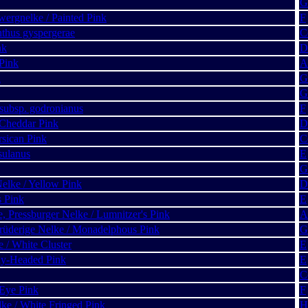
G
ergnelke / Painted Pink
F
thus gyspergerae
C
nk
D
 Pink
A
a
G
G
 subsp. godronianus
F
 Cheddar Pink
D
rsican Pink
C
sulanus
E
G
elke / Yellow Pink
D
s Pink
E
, Pressburger Nelke / Lumnitzer's Pink
A
rüderige Nelke / Monadelphous Pink
G
e / White Cluster
E
ny-Headed Pink
E
C
-Eye Pink
F
ke / White Fringed Pink
H