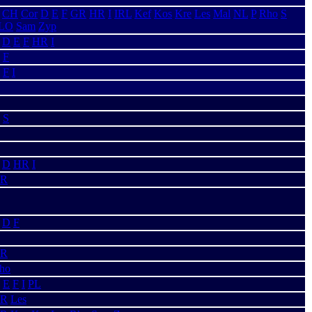
CH
Cor
D
E
F
GR
HR
I
IRL
Kef
Kos
Kre
Les
Mal
NL
P
Rho
S
LO
Sam
Zyp
D
E
F
HR
I
F
F
I
S
D
HR
I
R
D
F
R
ho
E
F
I
PL
R
Les