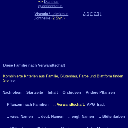
−>
Dianthus
quadridentatus
Viscaria \ Leimkraut,
A
D
F
GR
I
Lichtnelke
(2 Syn.)
Diese Familie nach Verwandtschaft
Kombinierte Kriterien aus Familie, Blütenbau, Farbe und Blattform finden
Sie
hier
.
Nach oben
Startseite
Inhalt
Orchideen
Andere Pflanzen
Pflanzen nach Familien
.. Verwandtschaft:
APG
trad.
.. wiss. Namen
.. deut. Namen
.. engl. Namen
.. Blütenfarben