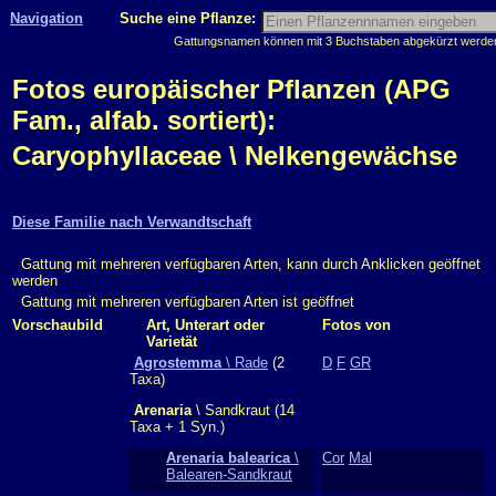
Navigation
Suche eine Pflanze:
Gattungsnamen können mit 3 Buchstaben abgekürzt werden, 
Fotos europäischer Pflanzen (APG
Fam., alfab. sortiert):
Caryophyllaceae \ Nelkengewächse
Diese Familie nach Verwandtschaft
Gattung mit mehreren verfügbaren Arten, kann durch Anklicken geöffnet
werden
Gattung mit mehreren verfügbaren Arten ist geöffnet
Vorschaubild
Art, Unterart oder
Fotos von
Varietät
Agrostemma
\ Rade
(2
D
F
GR
Taxa)
Arenaria
\ Sandkraut (14
Taxa + 1 Syn.)
Arenaria balearica
\
Cor
Mal
Balearen-Sandkraut