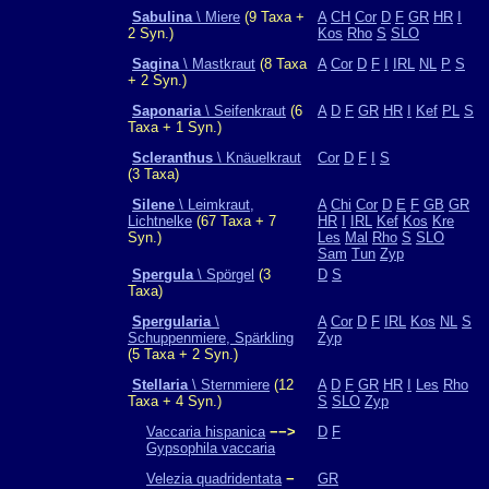
Sabulina
\ Miere
(9 Taxa +
A
CH
Cor
D
F
GR
HR
I
2 Syn.)
Kos
Rho
S
SLO
Sagina
\ Mastkraut
(8 Taxa
A
Cor
D
F
I
IRL
NL
P
S
+ 2 Syn.)
Saponaria
\ Seifenkraut
(6
A
D
F
GR
HR
I
Kef
PL
S
Taxa + 1 Syn.)
Scleranthus
\ Knäuelkraut
Cor
D
F
I
S
(3 Taxa)
Silene
\ Leimkraut,
A
Chi
Cor
D
E
F
GB
GR
Lichtnelke
(67 Taxa + 7
HR
I
IRL
Kef
Kos
Kre
Syn.)
Les
Mal
Rho
S
SLO
Sam
Tun
Zyp
Spergula
\ Spörgel
(3
D
S
Taxa)
Spergularia
\
A
Cor
D
F
IRL
Kos
NL
S
Schuppenmiere, Spärkling
Zyp
(5 Taxa + 2 Syn.)
Stellaria
\ Sternmiere
(12
A
D
F
GR
HR
I
Les
Rho
Taxa + 4 Syn.)
S
SLO
Zyp
Vaccaria hispanica
−−>
D
F
Gypsophila vaccaria
Velezia quadridentata
−
GR