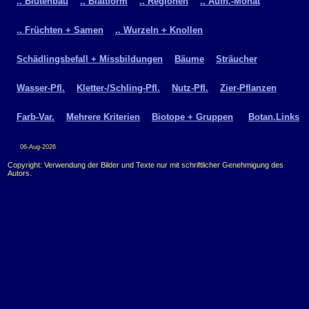
.. Blütenbau
.. Blattform
.. Regionen
.. Aufn.-Monat
.. Früchten + Samen
.. Wurzeln + Knollen
Schädlingsbefall + Missbildungen
Bäume
Sträucher
Wasser-Pfl.
Kletter-/Schling-Pfl.
Nutz-Pfl.
Zier-Pflanzen
Farb-Var.
Mehrere Kriterien
Biotope + Gruppen
Botan.Links
06-Aug-2026
Copyright: Verwendung der Bilder und Texte nur mit schriftlicher Genehmigung des
Autors.