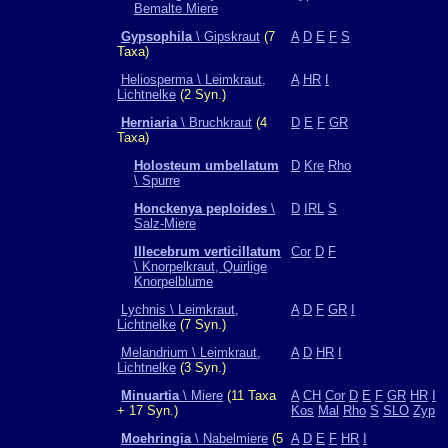
Bemalte Miere
Gypsophila
\ Gipskraut
(7
A
D
E
F
S
Taxa)
Heliosperma \ Leimkraut,
A
HR
I
Lichtnelke
(2 Syn.)
Herniaria
\ Bruchkraut
(4
D
E
F
GR
Taxa)
Holosteum umbellatum
D
Kre
Rho
\ Spurre
Honckenya peploides
\
D
IRL
S
Salz-Miere
Illecebrum verticillatum
Cor
D
F
\ Knorpelkraut, Quirlige
Knorpelblume
Lychnis \ Leimkraut,
A
D
F
GR
I
Lichtnelke
(7 Syn.)
Melandrium \ Leimkraut,
A
D
HR
I
Lichtnelke
(3 Syn.)
Minuartia
\ Miere
(11 Taxa
A
CH
Cor
D
E
F
GR
HR
I
+ 17 Syn.)
Kos
Mal
Rho
S
SLO
Zyp
Moehringia
\ Nabelmiere
(5
A
D
E
F
HR
I