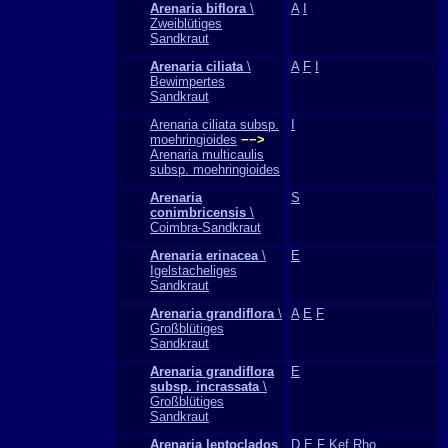
Arenaria biflora
\
A
I
Zweiblütiges
Sandkraut
Arenaria ciliata
\
A
F
I
Bewimpertes
Sandkraut
Arenaria ciliata subsp.
I
moehringioides
−−>
Arenaria multicaulis
subsp. moehringioides
Arenaria
S
conimbricensis
\
Coimbra-Sandkraut
Arenaria erinacea
\
E
Igelstacheliges
Sandkraut
Arenaria grandiflora
\
A
E
F
Großblütiges
Sandkraut
Arenaria grandiflora
E
subsp. incrassata
\
Großblütiges
Sandkraut
Arenaria leptoclados
D
E
F
Kef
Rho