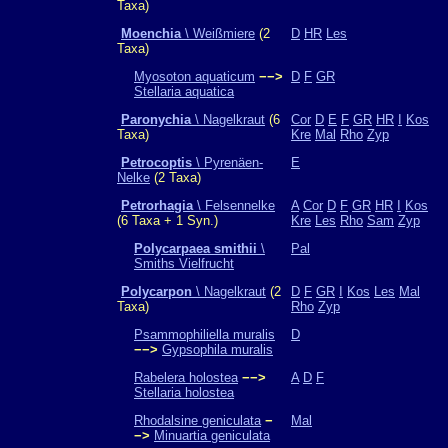
Taxa)
Moenchia
\ Weißmiere
(2
D
HR
Les
Taxa)
Myosoton aquaticum
−−>
D
F
GR
Stellaria aquatica
Paronychia
\ Nagelkraut
(6
Cor
D
E
F
GR
HR
I
Kos
Taxa)
Kre
Mal
Rho
Zyp
Petrocoptis
\ Pyrenäen-
E
Nelke
(2 Taxa)
Petrorhagia
\ Felsennelke
A
Cor
D
F
GR
HR
I
Kos
(6 Taxa + 1 Syn.)
Kre
Les
Rho
Sam
Zyp
Polycarpaea smithii
\
Pal
Smiths Vielfrucht
Polycarpon
\ Nagelkraut
(2
D
F
GR
I
Kos
Les
Mal
Taxa)
Rho
Zyp
Psammophiliella muralis
D
−−>
Gypsophila muralis
Rabelera holostea
−−>
A
D
F
Stellaria holostea
Rhodalsine geniculata
−
Mal
−>
Minuartia geniculata