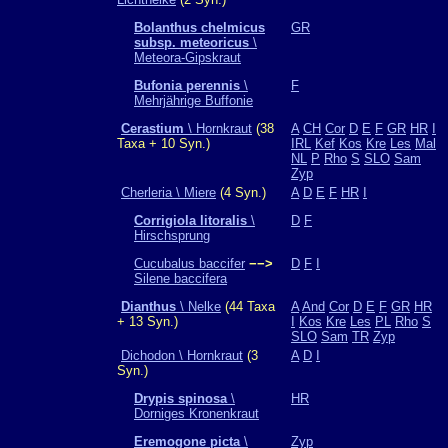
Bolanthus chelmicus
GR
subsp. meteoricus
\
Meteora-Gipskraut
Bufonia perennis
\
F
Mehrjährige Buffonie
Cerastium
\ Hornkraut
(38
A
CH
Cor
D
E
F
GR
HR
I
Taxa + 10 Syn.)
IRL
Kef
Kos
Kre
Les
Mal
NL
P
Rho
S
SLO
Sam
Zyp
Cherleria \ Miere
(4 Syn.)
A
D
E
F
HR
I
Corrigiola litoralis
\
D
F
Hirschsprung
Cucubalus baccifer
−−>
D
F
I
Silene baccifera
Dianthus
\ Nelke
(44 Taxa
A
And
Cor
D
E
F
GR
HR
+ 13 Syn.)
I
Kos
Kre
Les
PL
Rho
S
SLO
Sam
TR
Zyp
Dichodon \ Hornkraut
(3
A
D
I
Syn.)
Drypis spinosa
\
HR
Dorniges Kronenkraut
Eremogone picta
\
Zyp