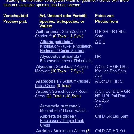
Gattung mit mehreren verfügbaren Arten ist geöffnet / Genus with more
than one available species has been opened
Vorschaubild
Art, Unterart oder Varietät
Fotos von
Preview pict.
Species, Subspecies, or
Photos from
Variety
Aethionema
\ Steintäschel /
D
F
GR
HR
I
Rho
Candytuft
(6 Taxa + 1 Syn.)
Sam
Alliaria petiolata
\
A
D
F
Knoblauch-Rauke, Knoblauch-
Hederich / Garlic Mustard
Alyssoides utriculata
\
HR
Blasenschötchen / Tinkerbells
Alyssum
\ Steinkraut / Alison,
A
Chi
D
F
GR
HR
I
Madwort
(16 Taxa + 7 Syn.)
Kre
Les
Rho
Sam
Zyp
Arabidopsis
\ Schaumkresse /
A
Cor
D
F
HR
S
Rock-Cress
(6 Taxa)
Arabis
\ Gänsekresse / Rock-
A
Chi
Cor
D
E
F
GR
Cress
(21 Taxa + 10 Syn.)
HR
I
IRL
Pal
Rho
Siz
Zyp
Armoracia rusticana
\
A
D
Meerrettich / Horse Radish
Aubrieta deltoidea
\
Chi
D
GR
Les
Sam
Blaukissen / Purple Rock
Cress
Aurinia
\ Steinkraut / Alison
(3
Chi
D
GR
HR
Kef