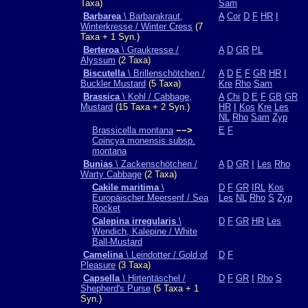
Taxa)
Sam
Barbarea
\ Barbarakraut,
A
Cor
D
F
HR
I
Winterkresse / Winter Cress
(7
Taxa + 1 Syn.)
Berteroa
\ Graukresse /
A
D
GR
PL
Alyssum
(2 Taxa)
Biscutella
\ Brillenschötchen /
A
D
E
F
GR
HR
I
Buckler Mustard
(5 Taxa)
Kre
Rho
Sam
Brassica
\ Kohl / Cabbage,
A
Chi
D
E
F
GB
GR
Mustard
(15 Taxa + 2 Syn.)
HR
I
Kos
Kre
Les
NL
Rho
Sam
Zyp
Brassicella montana
−−>
E
F
Coincya monensis subsp.
montana
Bunias
\ Zackenschötchen /
A
D
GR
I
Les
Rho
Warty Cabbage
(2 Taxa)
Cakile maritima
\
D
F
GR
IRL
Kos
Europäischer Meersenf / Sea
Les
NL
Rho
S
Zyp
Rocket
Calepina irregularis
\
D
F
GR
HR
Les
Wendich, Kalepine / White
Ball-Mustard
Camelina
\ Leindotter / Gold of
D
F
Pleasure
(3 Taxa)
Capsella
\ Hirtentäschel /
D
F
GR
I
Rho
S
Shepherd's Purse
(5 Taxa + 1
Syn.)