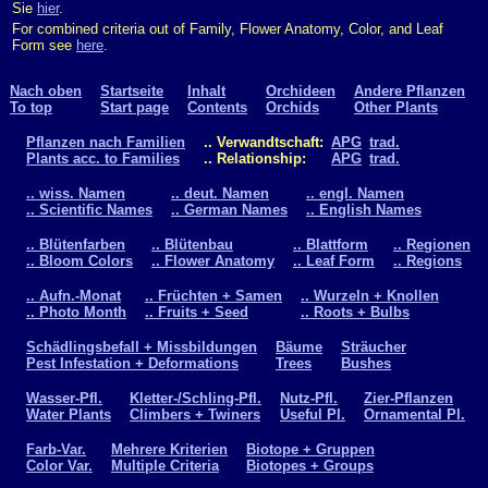
Sie
hier
.
For combined criteria out of Family, Flower Anatomy, Color, and Leaf
Form see
here
.
Nach oben
Startseite
Inhalt
Orchideen
Andere Pflanzen
To top
Start page
Contents
Orchids
Other Plants
Pflanzen nach Familien
.. Verwandtschaft:
APG
trad.
Plants acc. to Families
.. Relationship:
APG
trad.
.. wiss. Namen
.. deut. Namen
.. engl. Namen
.. Scientific Names
.. German Names
.. English Names
.. Blütenfarben
.. Blütenbau
.. Blattform
.. Regionen
.. Bloom Colors
.. Flower Anatomy
.. Leaf Form
.. Regions
.. Aufn.-Monat
.. Früchten + Samen
.. Wurzeln + Knollen
.. Photo Month
.. Fruits + Seed
.. Roots + Bulbs
Schädlingsbefall + Missbildungen
Bäume
Sträucher
Pest Infestation + Deformations
Trees
Bushes
Wasser-Pfl.
Kletter-/Schling-Pfl.
Nutz-Pfl.
Zier-Pflanzen
Water Plants
Climbers + Twiners
Useful Pl.
Ornamental Pl.
Farb-Var.
Mehrere Kriterien
Biotope + Gruppen
Color Var.
Multiple Criteria
Biotopes + Groups