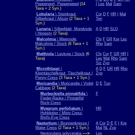
Pepperwort, Pepperweed
(14
I
Les
Mal
Sam
Taxa + 2 Syn.)
Lobularia
\ Steinkraut,
Cor
D
F
HR
I
Mal
Silberkraut / Alison
(2 Taxa + 1
Ten
Syn.)
Lunaria
\ Silberblatt, Mondviole
A
D
HR
SLO
/ Honesty
(2 Taxa)
Malcolmia
\ Meerviole,
Chi
F
GR
Kre
Les
Malcolmie / Stock
(6 Taxa + 1
Rho
Sam
Syn.)
Matthiola
\ Levkoje / Stock
(6
Chi
Cor
F
GR
HR
I
Taxa)
Les
Mal
Rho
Sam
Siz
Zyp
Microthlaspi
\
A
D
F
GR
HR
Rho
Kleintäschelkraut, Täschelkraut /
Zyp
Penny-Cress
(3 Taxa + 1 Syn.)
Moricandia
\ Moricandie / Violet
D
E
Tun
Cabbage
(2 Taxa)
Murbeckiella pinnatifida
\
F
Fieder-Rauke / Pinnatifid
Rock-Cress
Myagrum perfoliatum
\
HR
Hohldotter / Mitre Cress,
Bird's-Eye Cress
Nasturtium
\ Brunnenkresse /
A
Cor
D
E
F
I
Kre
Water Cress
(2 Taxa + 1 Syn.)
Mal
NL
Zyp
Neotorularia polyceratia
−−>
Les