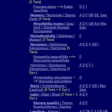
(2 Taxa)
Fourraea alpina
−−>
Arabis
D
F
I
pauciflora
Hesperis
\ Nachtviole / Dame's
A
D
F
HR
IRL
Sam
Violet
(3 Taxa)
Hirschfeldia incana
\ Grau-
A
D
F
GR
Kre
Rho
Senf / Shortpod Mustard,
Sam
Buchanweed
Hormathophylla
\ Steinkraut /
F
Madwort
(3 Taxa)
Hornungia
\ Steinkresse,
A
D
E
F
GR
I
Gämskresse / Hutchinsia
(5
Taxa)
Hugueninia tanacetifolia
−−>
F
Descurainia tanacetifolia
Hutchinsia \ Steinkresse,
A
D
E
F
I
Gämskresse / Hutchinsia
(2
Syn.)
Hymenolobus procumbens
−
D
−>
Hornungia procumbens
Iberis
\ Schleifenblume /
A
D
E
F
GR
I
Rho
Candytuft
(9 Taxa + 5 Syn.)
Sam
Isatis
\ Waid / Woad
(2 Taxa + 1
A
D
F
Syn.)
Kernera saxatilis
\ Felsen-
A
D
F
Kugelschötchen / Kernera
Lepidium
\ Kresse /
A
D
DK
E
F
GR
HR