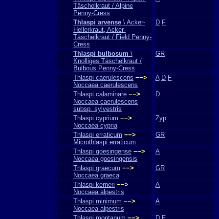
Täschelkraut / Alpine
Penny-Cress
Thlaspi arvense
\ Acker-
D
F
Hellerkraut, Acker-
Täschelkraut / Field Penny-
Cress
Thlaspi bulbosum
\
GR
Knolliges Täschelkraut /
Bulbous Penny-Cress
Thlaspi caerulescens
−−>
A
D
F
Noccaea caerulescens
Thlaspi calaminare
−−>
D
Noccaea caerulescens
subsp. sylvestris
Thlaspi cyprium
−−>
Zyp
Noccaea cypria
Thlaspi erraticum
−−>
GR
Microthlaspi erraticum
Thlaspi goesingense
−−>
A
Noccaea goesingensis
Thlaspi graecum
−−>
GR
Noccaea graeca
Thlaspi kerneri
−−>
A
Noccaea alpestris
Thlaspi minimum
−−>
A
Noccaea alpestris
Thlaspi montanum
−−>
D
F