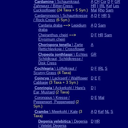
Cardamine
\ Schaumkraut,
A
CH
Cor
D
F
GR
Zahnwurz / Bitter-Cress,
HR
I
IRL
Kef
Les
Cuckooflower
(24 Taxa + 5 Syn.)
Mal
Rho
Sam
Cardaminopsis \ Schaumkresse
A
D
F
HR
S
/ Rock-Cress
(6 Syn.)
Cardaria draba
−−>
Lepidium
A
D
Sam
draba
Cheiranthus cheiri
−−>
D
F
HR
Sam
Erysimum cheiri
Chorispora tenella
\ Zarte
A
Rettichlevkoje / Crossflower
Clypeola jonthlaspi
\ Echtes
GR
Schildkraut, Schildkresse /
Disk Cress
Cochlearia
\ Löffelkraut /
D
F
IRL
S
Scurvy-Grass
(4 Taxa)
Coincya
\ Lacksenf / Wallflower
D
E
F
Cabbage
(3 Taxa + 3 Syn.)
Conringia
\ Ackerkohl / Hare's
D
I
Ear, Mustard
(2 Taxa)
Coronopus \ Kresse /
D
E
Mal
Pepperwort, Pepperweed
(2
Syn.)
Crambe
\ Meerkohl / Kale
(3
A
D
Kef
NL
S
Taxa)
Degenia velebitica
\ Degenia
D
HR
/ Velebit Degenia