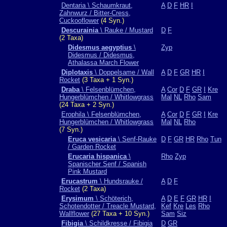
Dentaria \ Schaumkraut,
A
D
F
HR
I
Zahnwurz / Bitter-Cress,
Cuckooflower
(4 Syn.)
Descurainia
\ Rauke / Mustard
D
F
(2 Taxa)
Didesmus aegyptius
\
Zyp
Didesmus / Didesmus,
Athalassa March Flower
Diplotaxis
\ Doppelsame / Wall
A
D
F
GR
HR
I
Rocket
(3 Taxa + 1 Syn.)
Draba
\ Felsenblümchen,
A
Cor
D
F
GR
I
Kre
Hungerblümchen / Whitlowgrass
Mal
NL
Rho
Sam
(24 Taxa + 2 Syn.)
Erophila \ Felsenblümchen,
A
Cor
D
F
GR
I
Kre
Hungerblümchen / Whitlowgrass
Mal
NL
Rho
(7 Syn.)
Eruca vesicaria
\ Senf-Rauke
D
F
GR
HR
Rho
Tun
/ Garden Rocket
Erucaria hispanica
\
Rho
Zyp
Spanischer Senf / Spanish
Pink Mustard
Erucastrum
\ Hundsrauke /
A
D
F
Rocket
(2 Taxa)
Erysimum
\ Schöterich,
A
D
E
F
GR
HR
I
Schotendotter / Treacle Mustard,
Kef
Kre
Les
Rho
Wallflower
(27 Taxa + 10 Syn.)
Sam
Siz
Fibigia
\ Schildkresse / Fibigia
D
GR