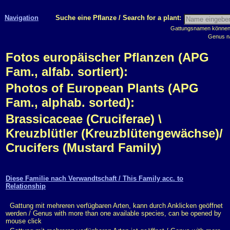
Navigation
Suche eine Pflanze / Search for a plant:
Gattungsnamen können m
Genus n
Fotos europäischer Pflanzen (APG
Fam., alfab. sortiert):
Photos of European Plants (APG
Fam., alphab. sorted):
Brassicaceae (Cruciferae) \
Kreuzblütler (Kreuzblütengewächse)/
Crucifers (Mustard Family)
Diese Familie nach Verwandtschaft / This Family acc. to
Relationship
Gattung mit mehreren verfügbaren Arten, kann durch Anklicken geöffnet
werden / Genus with more than one available species, can be opened by
mouse click