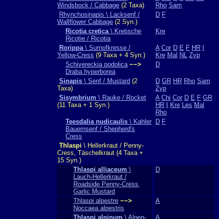
Windsbock / Cabbage
(2 Taxa)
Rho
Sam
Rhynchosinapis \ Lacksenf /
D
F
Wallflower Cabbage
(2 Syn.)
Ricotia cretica
\ Kretische
Kre
Ricotie / Ricotia
Rorippa
\ Sumpfkresse /
A
Cor
D
E
F
HR
I
Yellow-Cress
(9 Taxa + 4 Syn.)
Kre
Mal
NL
Zyp
Schivereckia podolica
−−>
D
Draba hyperborea
Sinapis
\ Senf / Mustard
(2
D
GR
HR
Rho
Sam
Taxa)
Zyp
Sisymbrium
\ Rauke / Rocket
A
Chi
Cor
D
E
F
GR
(11 Taxa + 1 Syn.)
HR
I
Kre
Les
Mal
Rho
Teesdalia nudicaulis
\ Kahler
D
F
Bauernsenf / Shepherd's
Cress
Thlaspi
\ Hellerkraut / Penny-
Cress, Täschelkraut (4 Taxa +
15 Syn.)
Thlaspi alliaceum
\
D
Lauch-Hellerkraut /
Roadside Penny-Cress,
Garlic Mustard
Thlaspi alpestre
−−>
A
Noccaea alpestris
Thlaspi alpinum
\ Alpen-
A