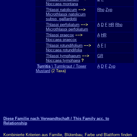
Noccaea montana
Thlaspi natolicum
−−>
Rho
Zyp
Microthlaspi natolicum
subsp. gaillardotii
Thlaspi perfoliatum
−−>
A
D
F
HR
Rho
Microthlaspi perfoliatum
Thlaspi praecox
−−>
A
HR
Noccaea praecox
Thlaspi rotundifolium
−−>
A
F
I
Noccaea rotundifolia
Thlaspi tymphaeum
−−>
GR
Noccaea tymphaea
?
Turritis
\ Turmkraut / Tower
A
D
F
Zyp
Mustard
(2 Taxa)
Diese Familie nach Verwandtschaft / This Family acc. to
Relationship
Kombinierte Kriterien aus Familie, Blütenbau, Farbe und Blattform finden