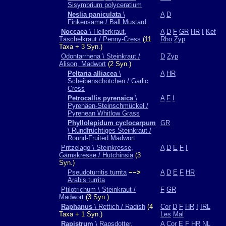
Sisymbrium polyceratium
Neslia paniculata
\
A
D
Finkensame / Ball Mustard
Noccaea
\ Hellerkraut,
A
D
F
GR
HR
I
Kef
Täschelkraut / Penny-Cress
(11
Rho
Zyp
Taxa + 3 Syn.)
Odontarrhena \ Steinkraut /
D
Zyp
Alison, Madwort
(2 Syn.)
Peltaria alliacea
\
A
HR
Scheibenschötchen / Garlic
Cress
Petrocallis pyrenaica
\
A
F
I
Pyrenäen-Steinschmückel /
Pyrenean Whitlow Grass
Phyllolepidum cyclocarpum
GR
\ Rundfrüchtiges Steinkraut /
Round-Fruited Madwort
Pritzelago \ Steinkresse,
A
D
E
F
I
Gämskresse / Hutchinsia
(3
Syn.)
Pseudoturritis turrita
−−>
A
D
E
F
HR
Arabis turrita
Ptilotrichum \ Steinkraut /
F
GR
Madwort
(3 Syn.)
Raphanus
\ Rettich / Radish
(4
Cor
D
F
HR
I
IRL
Taxa + 1 Syn.)
Les
Mal
Rapistrum
\ Rapsdotter,
A
Cor
E
F
HR
NL