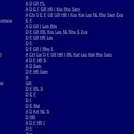
A
D
GR
PL
A
D
E
F
GR
HR
I
Kre
Rho
Sam
A
Chi
D
E
F
GB
GR
HR
I
Kos
Kre
Les
NL
Rho
Sam
Zyp
montana
E
F
A
D
GR
I
Les
Rho
D
F
GR
IRL
Kos
Les
NL
Rho
S
Zyp
D
F
GR
HR
Les
D
F
D
F
GR
I
Rho
S
)
A
CH
Cor
D
F
GR
HR
I
IRL
Kef
Les
Mal
Rho
Sam
A
D
F
HR
S
A
D
Sam
D
F
HR
Sam
A
se
GR
D
F
IRL
S
D
E
F
D
I
D
E
Mal
A
D
Kef
NL
S
D
HR
A
D
F
HR
I
D
F