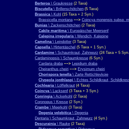
Berteroa
\ Graukresse
(2 Taxa)
Biscutella
\ Brillenschötchen
(5 Taxa)
Brassica
\ Kohl
(15 Taxa + 2 Syn.)
Brassicella montana
−−>
Coincya monensis subsp. 
Bunias
\ Zackenschötchen
(2 Taxa)
Cakile maritima
\ Europäischer Meersenf
Calepina irregularis
\ Wendich, Kalepine
Camelina
\ Leindotter
(3 Taxa)
Capsella
\ Hirtentäschel
(5 Taxa + 1 Syn.)
Cardamine
\ Schaumkraut, Zahnwurz
(24 Taxa + 5 Syn.
Cardaminopsis \ Schaumkresse
(6 Syn.)
Cardaria draba
−−>
Lepidium draba
Cheiranthus cheiri
−−>
Erysimum cheiri
Chorispora tenella
\ Zarte Rettichlevkoje
Clypeola jonthlaspi
\ Echtes Schildkraut, Schildkres
Cochlearia
\ Löffelkraut
(4 Taxa)
Coincya
\ Lacksenf
(3 Taxa + 3 Syn.)
Conringia
\ Ackerkohl
(2 Taxa)
Coronopus \ Kresse
(2 Syn.)
Crambe
\ Meerkohl
(3 Taxa)
Degenia velebitica
\ Degenia
Dentaria \ Schaumkraut, Zahnwurz
(4 Syn.)
Descurainia
\ Rauke
(2 Taxa)