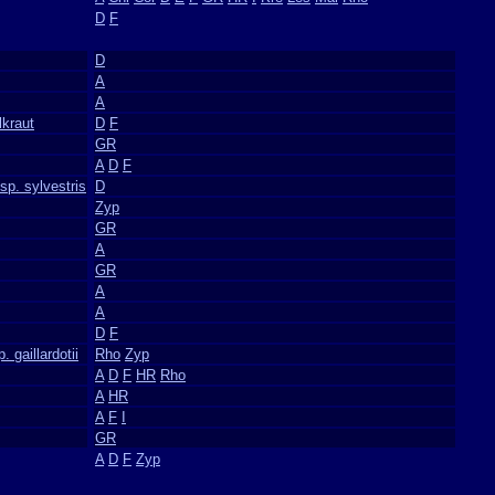
D
F
D
A
A
lkraut
D
F
GR
A
D
F
p. sylvestris
D
Zyp
GR
A
GR
A
A
D
F
 gaillardotii
Rho
Zyp
A
D
F
HR
Rho
A
HR
A
F
I
GR
A
D
F
Zyp