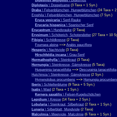
Didesmus aegyptius
\ Didesmus
Diplotaxis
\ Doppelsame
(3 Taxa + 1 Syn.)
Draba
\ Felsenblümchen, Hungerblümchen
(24 Taxa + 2
Erophila \ Felsenblümchen, Hungerblümchen
(7 Syn.)
Eruca vesicaria
\ Senf-Rauke
Erucaria hispanica
\ Spanischer Senf
Erucastrum
\ Hundsrauke
(2 Taxa)
Erysimum
\ Schöterich, Schotendotter
(27 Taxa + 10 S
Fibigia
\ Schildkresse
(2 Taxa)
Fourraea alpina
−−>
Arabis pauciflora
Hesperis
\ Nachtviole
(3 Taxa)
Hirschfeldia incana
\ Grau-Senf
Hormathophylla
\ Steinkraut
(3 Taxa)
Hornungia
\ Steinkresse, Gämskresse
(5 Taxa)
Hugueninia tanacetifolia
−−>
Descurainia tanacetifolia
Hutchinsia \ Steinkresse, Gämskresse
(2 Syn.)
Hymenolobus procumbens
−−>
Hornungia procumben
Iberis
\ Schleifenblume
(9 Taxa + 5 Syn.)
Isatis
\ Waid
(2 Taxa + 1 Syn.)
Kernera saxatilis
\ Felsen-Kugelschötchen
Lepidium
\ Kresse
(14 Taxa + 2 Syn.)
Lobularia
\ Steinkraut, Silberkraut
(2 Taxa + 1 Syn.)
Lunaria
\ Silberblatt, Mondviole
(2 Taxa)
Malcolmia
\ Meerviole, Malcolmie
(6 Taxa + 1 Syn.)