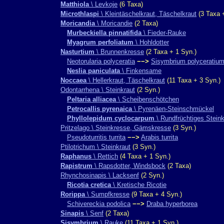
Matthiola
\ Levkoje
(6 Taxa)
Microthlaspi
\ Kleintäschelkraut, Täschelkraut
(3 Taxa 
Moricandia
\ Moricandie
(2 Taxa)
Murbeckiella pinnatifida
\ Fieder-Rauke
Myagrum perfoliatum
\ Hohldotter
Nasturtium
\ Brunnenkresse
(2 Taxa + 1 Syn.)
Neotorularia polyceratia
−−>
Sisymbrium polyceratiu
Neslia paniculata
\ Finkensame
Noccaea
\ Hellerkraut, Täschelkraut
(11 Taxa + 3 Syn.)
Odontarrhena \ Steinkraut
(2 Syn.)
Peltaria alliacea
\ Scheibenschötchen
Petrocallis pyrenaica
\ Pyrenäen-Steinschmückel
Phyllolepidum cyclocarpum
\ Rundfrüchtiges Steink
Pritzelago \ Steinkresse, Gämskresse
(3 Syn.)
Pseudoturritis turrita
−−>
Arabis turrita
Ptilotrichum \ Steinkraut
(3 Syn.)
Raphanus
\ Rettich
(4 Taxa + 1 Syn.)
Rapistrum
\ Rapsdotter, Windsbock
(2 Taxa)
Rhynchosinapis \ Lacksenf
(2 Syn.)
Ricotia cretica
\ Kretische Ricotie
Rorippa
\ Sumpfkresse
(9 Taxa + 4 Syn.)
Schivereckia podolica
−−>
Draba hyperborea
Sinapis
\ Senf
(2 Taxa)
Sisymbrium
\ Rauke
(11 Taxa + 1 Syn.)