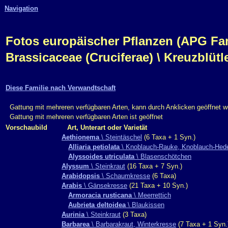
Navigation
Fotos europäischer Pflanzen (APG Fam.,
Brassicaceae (Cruciferae) \ Kreuzblüt
Diese Familie nach Verwandtschaft
Gattung mit mehreren verfügbaren Arten, kann durch Anklicken geöffnet 
Gattung mit mehreren verfügbaren Arten ist geöffnet
Vorschaubild
Art, Unterart oder Varietät
Aethionema
\ Steintäschel
(6 Taxa + 1 Syn.)
Alliaria petiolata
\ Knoblauch-Rauke, Knoblauch-Hede
Alyssoides utriculata
\ Blasenschötchen
Alyssum
\ Steinkraut
(16 Taxa + 7 Syn.)
Arabidopsis
\ Schaumkresse
(6 Taxa)
Arabis
\ Gänsekresse
(21 Taxa + 10 Syn.)
Armoracia rusticana
\ Meerrettich
Aubrieta deltoidea
\ Blaukissen
Aurinia
\ Steinkraut
(3 Taxa)
Barbarea
\ Barbarakraut, Winterkresse
(7 Taxa + 1 Syn.