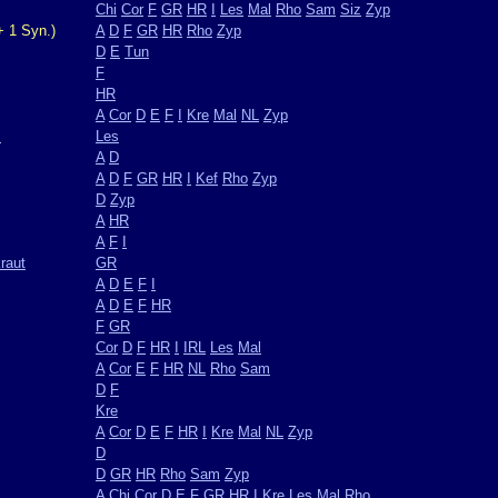
Chi
Cor
F
GR
HR
I
Les
Mal
Rho
Sam
Siz
Zyp
+ 1 Syn.)
A
D
F
GR
HR
Rho
Zyp
D
E
Tun
F
HR
A
Cor
D
E
F
I
Kre
Mal
NL
Zyp
m
Les
A
D
A
D
F
GR
HR
I
Kef
Rho
Zyp
D
Zyp
A
HR
A
F
I
raut
GR
A
D
E
F
I
A
D
E
F
HR
F
GR
Cor
D
F
HR
I
IRL
Les
Mal
A
Cor
E
F
HR
NL
Rho
Sam
D
F
Kre
A
Cor
D
E
F
HR
I
Kre
Mal
NL
Zyp
D
D
GR
HR
Rho
Sam
Zyp
A
Chi
Cor
D
E
F
GR
HR
I
Kre
Les
Mal
Rho