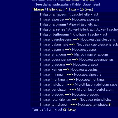
Teesdalia nudicaulis
\ Kahler Bauernsenf
Thlaspi
\ Hellerkraut (4 Taxa + 15 Syn.)
Thlaspi alliaceum
\ Lauch-Hellerkraut
Thlaspi alpestre
−−>
Noccaea alpestris
Thlaspi alpinum
\ Alpen-Täschelkraut
Thlaspi arvense
\ Acker-Hellerkraut, Acker-Täsche
Thlaspi bulbosum
\ Knolliges Täschelkraut
Thlaspi caerulescens
−−>
Noccaea caerulescens
Thlaspi calaminare
−−>
Noccaea caerulescens subs
Thlaspi cyprium
−−>
Noccaea cypria
Thlaspi erraticum
−−>
Microthlaspi erraticum
Thlaspi goesingense
−−>
Noccaea goesingensis
Thlaspi graecum
−−>
Noccaea graeca
Thlaspi kerneri
−−>
Noccaea alpestris
Thlaspi minimum
−−>
Noccaea alpestris
Thlaspi montanum
−−>
Noccaea montana
Thlaspi natolicum
−−>
Microthlaspi natolicum subsp.
Thlaspi perfoliatum
−−>
Microthlaspi perfoliatum
Thlaspi praecox
−−>
Noccaea praecox
Thlaspi rotundifolium
−−>
Noccaea rotundifolia
Thlaspi tymphaeum
−−>
Noccaea tymphaea
?
Turritis
\ Turmkraut
(2 Taxa)