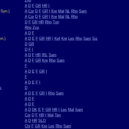
Zyp
A
D
F
GR
HR
I
 Syn.)
A
Cor
D
F
GR
I
Kre
Mal
NL
Rho
Sam
A
Cor
D
F
GR
I
Kre
Mal
NL
Rho
D
F
GR
HR
Rho
Tun
Rho
Zyp
A
D
F
yn.)
A
D
E
F
GR
HR
I
Kef
Kre
Les
Rho
Sam
Siz
D
GR
D
F
I
A
D
F
HR
IRL
Sam
A
D
F
GR
Kre
Rho
Sam
F
A
D
E
F
GR
I
F
A
D
E
F
I
s
D
A
D
E
F
GR
I
Rho
Sam
A
D
F
A
D
F
A
D
DK
E
F
GR
HR
I
Les
Mal
Sam
Cor
D
F
HR
I
Mal
Ten
A
D
HR
SLO
Chi
F
GR
Kre
Les
Rho
Sam