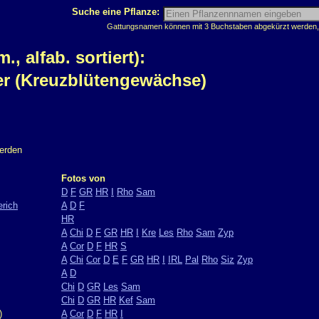
Suche eine Pflanze:
Gattungsnamen können mit 3 Buchstaben abgekürzt werden, z
 alfab. sortiert):
ler (Kreuzblütengewächse)
werden
Fotos von
D
F
GR
HR
I
Rho
Sam
rich
A
D
F
HR
A
Chi
D
F
GR
HR
I
Kre
Les
Rho
Sam
Zyp
A
Cor
D
F
HR
S
A
Chi
Cor
D
E
F
GR
HR
I
IRL
Pal
Rho
Siz
Zyp
A
D
Chi
D
GR
Les
Sam
Chi
D
GR
HR
Kef
Sam
)
A
Cor
D
F
HR
I