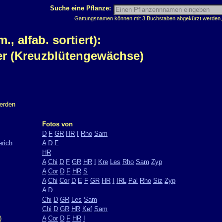
Suche eine Pflanze:
Gattungsnamen können mit 3 Buchstaben abgekürzt werden, z
 alfab. sortiert):
ler (Kreuzblütengewächse)
werden
Fotos von
D
F
GR
HR
I
Rho
Sam
rich
A
D
F
HR
A
Chi
D
F
GR
HR
I
Kre
Les
Rho
Sam
Zyp
A
Cor
D
F
HR
S
A
Chi
Cor
D
E
F
GR
HR
I
IRL
Pal
Rho
Siz
Zyp
A
D
Chi
D
GR
Les
Sam
Chi
D
GR
HR
Kef
Sam
)
A
Cor
D
F
HR
I