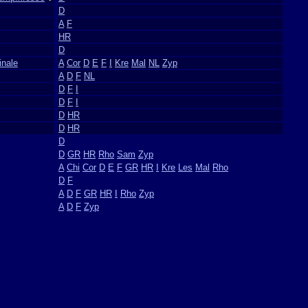
D
A
F
HR
D
inale
A
Cor
D
E
F
I
Kre
Mal
NL
Zyp
A
D
F
NL
D
F
I
D
F
I
D
HR
D
HR
D
D
GR
HR
Rho
Sam
Zyp
A
Chi
Cor
D
E
F
GR
HR
I
Kre
Les
Mal
Rho
D
F
A
D
F
GR
HR
I
Rho
Zyp
A
D
F
Zyp