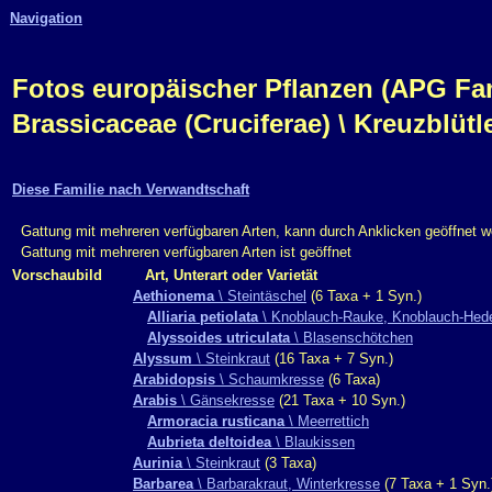
Navigation
Fotos europäischer Pflanzen (APG Fam.,
Brassicaceae (Cruciferae) \ Kreuzblüt
Diese Familie nach Verwandtschaft
Gattung mit mehreren verfügbaren Arten, kann durch Anklicken geöffnet 
Gattung mit mehreren verfügbaren Arten ist geöffnet
Vorschaubild
Art, Unterart oder Varietät
Aethionema
\ Steintäschel
(6 Taxa + 1 Syn.)
Alliaria petiolata
\ Knoblauch-Rauke, Knoblauch-Hede
Alyssoides utriculata
\ Blasenschötchen
Alyssum
\ Steinkraut
(16 Taxa + 7 Syn.)
Arabidopsis
\ Schaumkresse
(6 Taxa)
Arabis
\ Gänsekresse
(21 Taxa + 10 Syn.)
Armoracia rusticana
\ Meerrettich
Aubrieta deltoidea
\ Blaukissen
Aurinia
\ Steinkraut
(3 Taxa)
Barbarea
\ Barbarakraut, Winterkresse
(7 Taxa + 1 Syn.