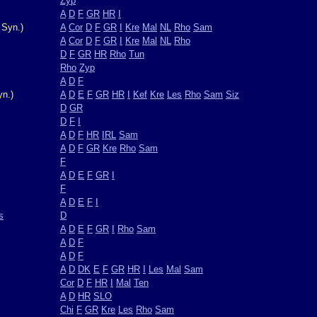
Zyp
A
D
F
GR
HR
I
 Syn.)
A
Cor
D
F
GR
I
Kre
Mal
NL
Rho
Sam
A
Cor
D
F
GR
I
Kre
Mal
NL
Rho
D
F
GR
HR
Rho
Tun
Rho
Zyp
A
D
F
yn.)
A
D
E
F
GR
HR
I
Kef
Kre
Les
Rho
Sam
Siz
D
GR
D
F
I
A
D
F
HR
IRL
Sam
A
D
F
GR
Kre
Rho
Sam
F
A
D
E
F
GR
I
F
A
D
E
F
I
s
D
A
D
E
F
GR
I
Rho
Sam
A
D
F
A
D
F
A
D
DK
E
F
GR
HR
I
Les
Mal
Sam
Cor
D
F
HR
I
Mal
Ten
A
D
HR
SLO
Chi
F
GR
Kre
Les
Rho
Sam