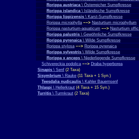
Rorippa austriaca
\ Österreicher Sumpfkresse
Rorippa islandica
\ Isländische Sumpfkresse
Rorippa lippizensis
\ Karst-Sumpfkresse
Rorippa microphylla
−−>
Nasturtium microphyllum
Rorippa nasturtium-aquaticum
−−>
Nasturtium offic
Rorippa palustris
\ Gewöhnliche Sumpfkresse
Rorippa pyrenaica
\ Wilde Sumpfkresse
Rorippa stylosa
−−>
Rorippa pyrenaica
Rorippa sylvestris
\ Wilde Sumpfkresse
Rorippa x anceps
\ Niederliegende Sumpfkresse
Schivereckia podolica
−−>
Draba hyperborea
Sinapis
\ Senf
(2 Taxa)
Sisymbrium
\ Rauke
(11 Taxa + 1 Syn.)
Teesdalia nudicaulis
\ Kahler Bauernsenf
Thlaspi
\ Hellerkraut
(4 Taxa + 15 Syn.)
Turritis
\ Turmkraut
(2 Taxa)