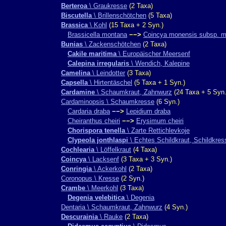
Berteroa
\ Graukresse
(2 Taxa)
Biscutella
\ Brillenschötchen
(5 Taxa)
Brassica
\ Kohl
(15 Taxa + 2 Syn.)
Brassicella montana
−−>
Coincya monensis subsp. 
Bunias
\ Zackenschötchen
(2 Taxa)
Cakile maritima
\ Europäischer Meersenf
Calepina irregularis
\ Wendich, Kalepine
Camelina
\ Leindotter
(3 Taxa)
Capsella
\ Hirtentäschel
(5 Taxa + 1 Syn.)
Cardamine
\ Schaumkraut, Zahnwurz
(24 Taxa + 5 Syn.
Cardaminopsis \ Schaumkresse
(6 Syn.)
Cardaria draba
−−>
Lepidium draba
Cheiranthus cheiri
−−>
Erysimum cheiri
Chorispora tenella
\ Zarte Rettichlevkoje
Clypeola jonthlaspi
\ Echtes Schildkraut, Schildkres
Cochlearia
\ Löffelkraut
(4 Taxa)
Coincya
\ Lacksenf
(3 Taxa + 3 Syn.)
Conringia
\ Ackerkohl
(2 Taxa)
Coronopus \ Kresse
(2 Syn.)
Crambe
\ Meerkohl
(3 Taxa)
Degenia velebitica
\ Degenia
Dentaria \ Schaumkraut, Zahnwurz
(4 Syn.)
Descurainia
\ Rauke
(2 Taxa)