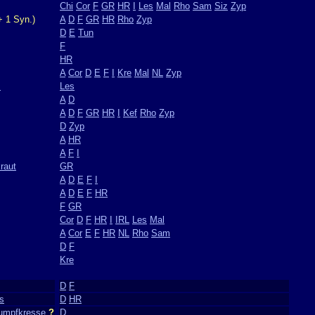
Chi
Cor
F
GR
HR
I
Les
Mal
Rho
Sam
Siz
Zyp
+ 1 Syn.)
A
D
F
GR
HR
Rho
Zyp
D
E
Tun
F
HR
A
Cor
D
E
F
I
Kre
Mal
NL
Zyp
m
Les
A
D
A
D
F
GR
HR
I
Kef
Rho
Zyp
D
Zyp
A
HR
A
F
I
raut
GR
A
D
E
F
I
A
D
E
F
HR
F
GR
Cor
D
F
HR
I
IRL
Les
Mal
A
Cor
E
F
HR
NL
Rho
Sam
D
F
Kre
D
F
s
D
HR
Sumpfkresse
?
D