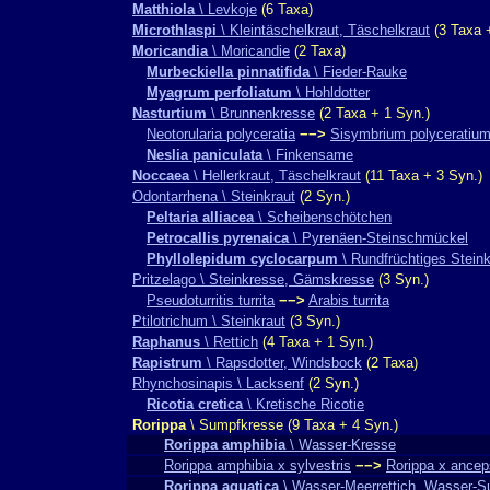
Matthiola
\ Levkoje
(6 Taxa)
Microthlaspi
\ Kleintäschelkraut, Täschelkraut
(3 Taxa 
Moricandia
\ Moricandie
(2 Taxa)
Murbeckiella pinnatifida
\ Fieder-Rauke
Myagrum perfoliatum
\ Hohldotter
Nasturtium
\ Brunnenkresse
(2 Taxa + 1 Syn.)
Neotorularia polyceratia
−−>
Sisymbrium polyceratiu
Neslia paniculata
\ Finkensame
Noccaea
\ Hellerkraut, Täschelkraut
(11 Taxa + 3 Syn.)
Odontarrhena \ Steinkraut
(2 Syn.)
Peltaria alliacea
\ Scheibenschötchen
Petrocallis pyrenaica
\ Pyrenäen-Steinschmückel
Phyllolepidum cyclocarpum
\ Rundfrüchtiges Steink
Pritzelago \ Steinkresse, Gämskresse
(3 Syn.)
Pseudoturritis turrita
−−>
Arabis turrita
Ptilotrichum \ Steinkraut
(3 Syn.)
Raphanus
\ Rettich
(4 Taxa + 1 Syn.)
Rapistrum
\ Rapsdotter, Windsbock
(2 Taxa)
Rhynchosinapis \ Lacksenf
(2 Syn.)
Ricotia cretica
\ Kretische Ricotie
Rorippa
\ Sumpfkresse (9 Taxa + 4 Syn.)
Rorippa amphibia
\ Wasser-Kresse
Rorippa amphibia x sylvestris
−−>
Rorippa x ancep
Rorippa aquatica
\ Wasser-Meerrettich, Wasser-