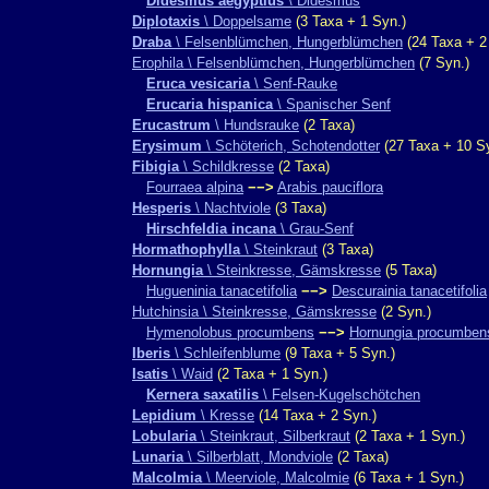
Didesmus aegyptius
\ Didesmus
Diplotaxis
\ Doppelsame
(3 Taxa + 1 Syn.)
Draba
\ Felsenblümchen, Hungerblümchen
(24 Taxa + 2
Erophila \ Felsenblümchen, Hungerblümchen
(7 Syn.)
Eruca vesicaria
\ Senf-Rauke
Erucaria hispanica
\ Spanischer Senf
Erucastrum
\ Hundsrauke
(2 Taxa)
Erysimum
\ Schöterich, Schotendotter
(27 Taxa + 10 S
Fibigia
\ Schildkresse
(2 Taxa)
Fourraea alpina
−−>
Arabis pauciflora
Hesperis
\ Nachtviole
(3 Taxa)
Hirschfeldia incana
\ Grau-Senf
Hormathophylla
\ Steinkraut
(3 Taxa)
Hornungia
\ Steinkresse, Gämskresse
(5 Taxa)
Hugueninia tanacetifolia
−−>
Descurainia tanacetifolia
Hutchinsia \ Steinkresse, Gämskresse
(2 Syn.)
Hymenolobus procumbens
−−>
Hornungia procumben
Iberis
\ Schleifenblume
(9 Taxa + 5 Syn.)
Isatis
\ Waid
(2 Taxa + 1 Syn.)
Kernera saxatilis
\ Felsen-Kugelschötchen
Lepidium
\ Kresse
(14 Taxa + 2 Syn.)
Lobularia
\ Steinkraut, Silberkraut
(2 Taxa + 1 Syn.)
Lunaria
\ Silberblatt, Mondviole
(2 Taxa)
Malcolmia
\ Meerviole, Malcolmie
(6 Taxa + 1 Syn.)