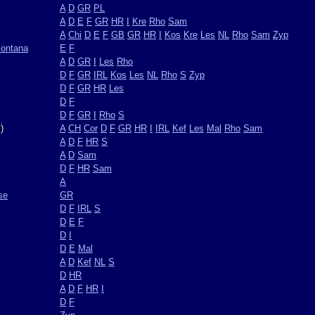
A
D
GR
PL
A
D
E
F
GR
HR
I
Kre
Rho
Sam
A
Chi
D
E
F
GB
GR
HR
I
Kos
Kre
Les
NL
Rho
Sam
Zyp
montana
E
F
A
D
GR
I
Les
Rho
D
F
GR
IRL
Kos
Les
NL
Rho
S
Zyp
D
F
GR
HR
Les
D
F
D
F
GR
I
Rho
S
)
A
CH
Cor
D
F
GR
HR
I
IRL
Kef
Les
Mal
Rho
Sam
A
D
F
HR
S
A
D
Sam
D
F
HR
Sam
A
se
GR
D
F
IRL
S
D
E
F
D
I
D
E
Mal
A
D
Kef
NL
S
D
HR
A
D
F
HR
I
D
F