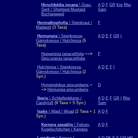
Hirschfeldia incana
\ Grau-
A
D
F
GR
Kre
Rho
Senf / Shortpod Mustard,
Sam
Buchanweed
Hormathophylla
\ Steinkraut /
F
Madwort
(3 Taxa)
Hornungia
\ Steinkresse,
A
D
E
F
GR
I
Gämskresse / Hutchinsia
(5
Taxa)
Hugueninia tanacetifolia
−−>
F
Descurainia tanacetifolia
Hutchinsia \ Steinkresse,
A
D
E
F
I
Gämskresse / Hutchinsia
(2
Syn.)
Hymenolobus procumbens
−
D
−>
Hornungia procumbens
Iberis
\ Schleifenblume /
A
D
E
F
GR
I
Rho
Candytuft
(9 Taxa + 5 Syn.)
Sam
Isatis
\ Waid / Woad
(2 Taxa + 1
A
D
F
Syn.)
Kernera saxatilis
\ Felsen-
A
D
F
Kugelschötchen / Kernera
Lepidium
\ Kresse /
A
D
DK
E
F
GR
HR