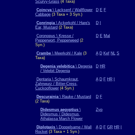
Scurvy-Grass
(4 Taxa)
Coincya
\ Lacksenf / Wallflower
D
E
F
Cabbage
(3 Taxa + 3 Syn.)
Conringia
\ Ackerkohl / Hare's
D
I
Ear, Mustard
(2 Taxa)
Coronopus \ Kresse /
D
E
Mal
Pepperwort, Pepperweed
(2
Syn.)
Crambe
\ Meerkohl / Kale
(3
A
D
Kef
NL
S
Taxa)
Degenia velebitica
\ Degenia
D
HR
/ Velebit Degenia
Dentaria \ Schaumkraut,
A
D
F
HR
I
Zahnwurz / Bitter-Cress,
Cuckooflower
(4 Syn.)
Descurainia
\ Rauke / Mustard
D
F
(2 Taxa)
Didesmus aegyptius
\
Zyp
Didesmus / Didesmus,
Athalassa March Flower
Diplotaxis
\ Doppelsame / Wall
A
D
F
GR
HR
I
Rocket
(3 Taxa + 1 Syn.)