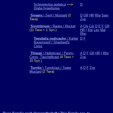
Schivereckia podolica
−−>
D
Draba hyperborea
Sinapis
\ Senf / Mustard
(2
D
GR
HR
Rho
Sam
Taxa)
Zyp
Sisymbrium
\ Rauke / Rocket
A
Chi
Cor
D
E
F
GR
(11 Taxa + 1 Syn.)
HR
I
Kre
Les
Mal
Rho
Teesdalia nudicaulis
\ Kahler
D
F
Bauernsenf / Shepherd's
Cress
Thlaspi
\ Hellerkraut / Penny-
A
D
F
GR
HR
I
Rho
Cress, Täschelkraut
(4 Taxa +
Zyp
15 Syn.)
Turritis
\ Turmkraut / Tower
A
D
F
Zyp
Mustard
(2 Taxa)