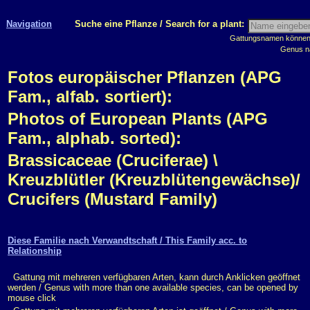
Navigation
Suche eine Pflanze / Search for a plant:
Gattungsnamen können m
Genus n
Fotos europäischer Pflanzen (APG
Fam., alfab. sortiert):
Photos of European Plants (APG
Fam., alphab. sorted):
Brassicaceae (Cruciferae) \
Kreuzblütler (Kreuzblütengewächse)/
Crucifers (Mustard Family)
Diese Familie nach Verwandtschaft / This Family acc. to
Relationship
Gattung mit mehreren verfügbaren Arten, kann durch Anklicken geöffnet
werden / Genus with more than one available species, can be opened by
mouse click