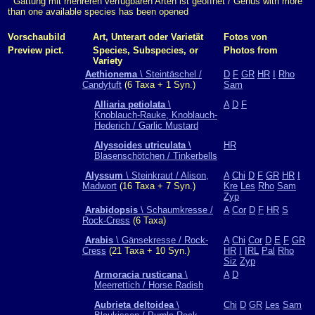
Gattung mit mehreren verfügbaren Arten ist geöffnet / Genus with more
than one available species has been opened
Vorschaubild
Art, Unterart oder Varietät
Fotos von
Preview pict.
Species, Subspecies, or
Photos from
Variety
Aethionema
\ Steintäschel /
D
F
GR
HR
I
Rho
Candytuft
(6 Taxa + 1 Syn.)
Sam
Alliaria petiolata
\
A
D
F
Knoblauch-Rauke, Knoblauch-
Hederich / Garlic Mustard
Alyssoides utriculata
\
HR
Blasenschötchen / Tinkerbells
Alyssum
\ Steinkraut / Alison,
A
Chi
D
F
GR
HR
I
Madwort
(16 Taxa + 7 Syn.)
Kre
Les
Rho
Sam
Zyp
Arabidopsis
\ Schaumkresse /
A
Cor
D
F
HR
S
Rock-Cress
(6 Taxa)
Arabis
\ Gänsekresse / Rock-
A
Chi
Cor
D
E
F
GR
Cress
(21 Taxa + 10 Syn.)
HR
I
IRL
Pal
Rho
Siz
Zyp
Armoracia rusticana
\
A
D
Meerrettich / Horse Radish
Aubrieta deltoidea
\
Chi
D
GR
Les
Sam