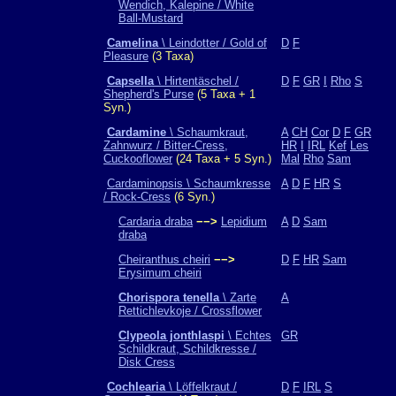
Wendich, Kalepine / White
Ball-Mustard
Camelina
\ Leindotter / Gold of
D
F
Pleasure
(3 Taxa)
Capsella
\ Hirtentäschel /
D
F
GR
I
Rho
S
Shepherd's Purse
(5 Taxa + 1
Syn.)
Cardamine
\ Schaumkraut,
A
CH
Cor
D
F
GR
Zahnwurz / Bitter-Cress,
HR
I
IRL
Kef
Les
Cuckooflower
(24 Taxa + 5 Syn.)
Mal
Rho
Sam
Cardaminopsis \ Schaumkresse
A
D
F
HR
S
/ Rock-Cress
(6 Syn.)
Cardaria draba
−−>
Lepidium
A
D
Sam
draba
Cheiranthus cheiri
−−>
D
F
HR
Sam
Erysimum cheiri
Chorispora tenella
\ Zarte
A
Rettichlevkoje / Crossflower
Clypeola jonthlaspi
\ Echtes
GR
Schildkraut, Schildkresse /
Disk Cress
Cochlearia
\ Löffelkraut /
D
F
IRL
S