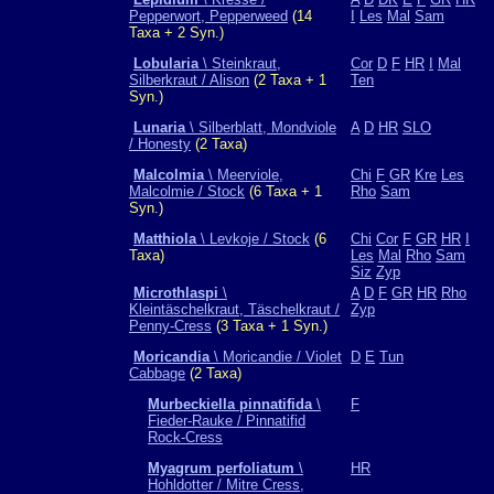
Pepperwort, Pepperweed
(14
I
Les
Mal
Sam
Taxa + 2 Syn.)
Lobularia
\ Steinkraut,
Cor
D
F
HR
I
Mal
Silberkraut / Alison
(2 Taxa + 1
Ten
Syn.)
Lunaria
\ Silberblatt, Mondviole
A
D
HR
SLO
/ Honesty
(2 Taxa)
Malcolmia
\ Meerviole,
Chi
F
GR
Kre
Les
Malcolmie / Stock
(6 Taxa + 1
Rho
Sam
Syn.)
Matthiola
\ Levkoje / Stock
(6
Chi
Cor
F
GR
HR
I
Taxa)
Les
Mal
Rho
Sam
Siz
Zyp
Microthlaspi
\
A
D
F
GR
HR
Rho
Kleintäschelkraut, Täschelkraut /
Zyp
Penny-Cress
(3 Taxa + 1 Syn.)
Moricandia
\ Moricandie / Violet
D
E
Tun
Cabbage
(2 Taxa)
Murbeckiella pinnatifida
\
F
Fieder-Rauke / Pinnatifid
Rock-Cress
Myagrum perfoliatum
\
HR
Hohldotter / Mitre Cress,