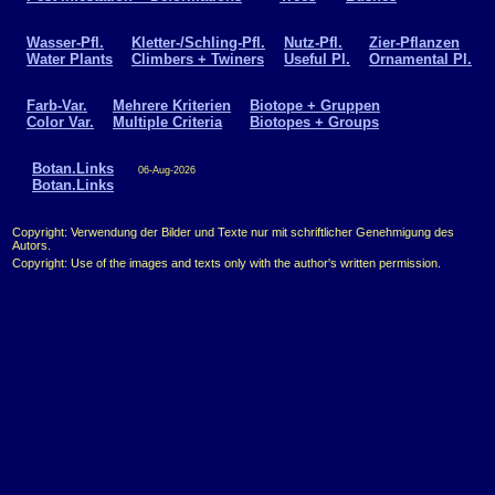
Wasser-Pfl.
Kletter-/Schling-Pfl.
Nutz-Pfl.
Zier-Pflanzen
Water Plants
Climbers + Twiners
Useful Pl.
Ornamental Pl.
Farb-Var.
Mehrere Kriterien
Biotope + Gruppen
Color Var.
Multiple Criteria
Biotopes + Groups
Botan.Links
06-Aug-2026
Botan.Links
Copyright: Verwendung der Bilder und Texte nur mit schriftlicher Genehmigung des
Autors.
Copyright: Use of the images and texts only with the author's written permission.