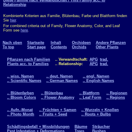
Diese Familie nach Verwandtschaft / This Family acc. to
Relationship
Kombinierte Kriterien aus Familie, Blütenbau, Farbe und Blattform finden
Sie
hier
.
For combined criteria out of Family, Flower Anatomy, Color, and Leaf
Form see
here
.
Nach oben
Startseite
Inhalt
Orchideen
Andere Pflanzen
To top
Start page
Contents
Orchids
Other Plants
Pflanzen nach Familien
.. Verwandtschaft:
APG
trad.
Plants acc. to Families
.. Relationship:
APG
trad.
.. wiss. Namen
.. deut. Namen
.. engl. Namen
.. Scientific Names
.. German Names
.. English Names
.. Blütenfarben
.. Blütenbau
.. Blattform
.. Regionen
.. Bloom Colors
.. Flower Anatomy
.. Leaf Form
.. Regions
.. Aufn.-Monat
.. Früchten + Samen
.. Wurzeln + Knollen
.. Photo Month
.. Fruits + Seed
.. Roots + Bulbs
Schädlingsbefall + Missbildungen
Bäume
Sträucher
Pest Infestation + Deformations
Trees
Bushes