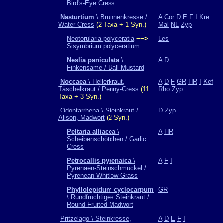
Bird's-Eye Cress
Nasturtium
\ Brunnenkresse /
A
Cor
D
E
F
I
Kre
Water Cress
(2 Taxa + 1 Syn.)
Mal
NL
Zyp
Neotorularia polyceratia
−−>
Les
Sisymbrium polyceratium
Neslia paniculata
\
A
D
Finkensame / Ball Mustard
Noccaea
\ Hellerkraut,
A
D
F
GR
HR
I
Kef
Täschelkraut / Penny-Cress
(11
Rho
Zyp
Taxa + 3 Syn.)
Odontarrhena \ Steinkraut /
D
Zyp
Alison, Madwort
(2 Syn.)
Peltaria alliacea
\
A
HR
Scheibenschötchen / Garlic
Cress
Petrocallis pyrenaica
\
A
F
I
Pyrenäen-Steinschmückel /
Pyrenean Whitlow Grass
Phyllolepidum cyclocarpum
GR
\ Rundfrüchtiges Steinkraut /
Round-Fruited Madwort
Pritzelago \ Steinkresse,
A
D
E
F
I