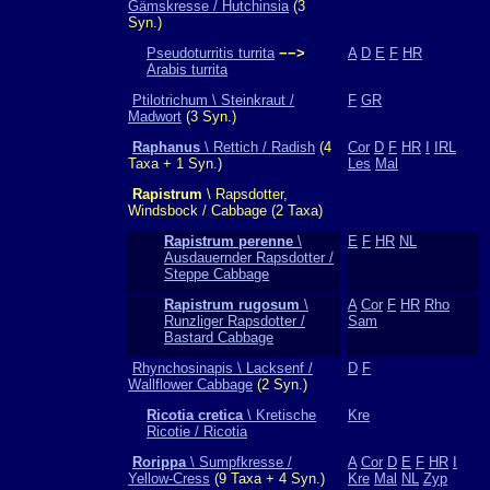
Gämskresse / Hutchinsia
(3
Syn.)
Pseudoturritis turrita
−−>
A
D
E
F
HR
Arabis turrita
Ptilotrichum \ Steinkraut /
F
GR
Madwort
(3 Syn.)
Raphanus
\ Rettich / Radish
(4
Cor
D
F
HR
I
IRL
Taxa + 1 Syn.)
Les
Mal
Rapistrum
\ Rapsdotter,
Windsbock / Cabbage (2 Taxa)
Rapistrum perenne
\
E
F
HR
NL
Ausdauernder Rapsdotter /
Steppe Cabbage
Rapistrum rugosum
\
A
Cor
F
HR
Rho
Runzliger Rapsdotter /
Sam
Bastard Cabbage
Rhynchosinapis \ Lacksenf /
D
F
Wallflower Cabbage
(2 Syn.)
Ricotia cretica
\ Kretische
Kre
Ricotie / Ricotia
Rorippa
\ Sumpfkresse /
A
Cor
D
E
F
HR
I
Yellow-Cress
(9 Taxa + 4 Syn.)
Kre
Mal
NL
Zyp