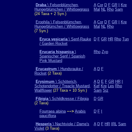
Draba
\ Felsenblümchen,
A
Cor
D
F
GR
I
Kre
Hungerblümchen / Whitlowgrass
Mal
NL
Rho
Sam
(24 Taxa + 2 Syn.)
Erophila \ Felsenblümchen,
A
Cor
D
F
GR
I
Kre
Hungerblümchen / Whitlowgrass
Mal
NL
Rho
(7 Syn.)
Eruca vesicaria
\ Senf-Rauke
D
F
GR
HR
Rho
Tun
/ Garden Rocket
Erucaria hispanica
\
Rho
Zyp
Spanischer Senf / Spanish
Pink Mustard
Erucastrum
\ Hundsrauke /
A
D
F
Rocket
(2 Taxa)
Erysimum
\ Schöterich,
A
D
E
F
GR
HR
I
Schotendotter / Treacle Mustard,
Kef
Kre
Les
Rho
Wallflower
(27 Taxa + 10 Syn.)
Sam
Siz
Fibigia
\ Schildkresse / Fibigia
D
GR
(2 Taxa)
Fourraea alpina
−−>
Arabis
D
F
I
pauciflora
Hesperis
\ Nachtviole / Dame's
A
D
F
HR
IRL
Sam
Violet
(3 Taxa)