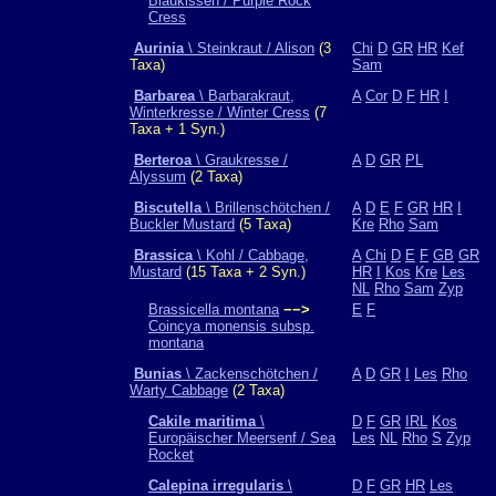
Blaukissen / Purple Rock
Cress
Aurinia
\ Steinkraut / Alison
(3
Chi
D
GR
HR
Kef
Taxa)
Sam
Barbarea
\ Barbarakraut,
A
Cor
D
F
HR
I
Winterkresse / Winter Cress
(7
Taxa + 1 Syn.)
Berteroa
\ Graukresse /
A
D
GR
PL
Alyssum
(2 Taxa)
Biscutella
\ Brillenschötchen /
A
D
E
F
GR
HR
I
Buckler Mustard
(5 Taxa)
Kre
Rho
Sam
Brassica
\ Kohl / Cabbage,
A
Chi
D
E
F
GB
GR
Mustard
(15 Taxa + 2 Syn.)
HR
I
Kos
Kre
Les
NL
Rho
Sam
Zyp
Brassicella montana
−−>
E
F
Coincya monensis subsp.
montana
Bunias
\ Zackenschötchen /
A
D
GR
I
Les
Rho
Warty Cabbage
(2 Taxa)
Cakile maritima
\
D
F
GR
IRL
Kos
Europäischer Meersenf / Sea
Les
NL
Rho
S
Zyp
Rocket
Calepina irregularis
\
D
F
GR
HR
Les