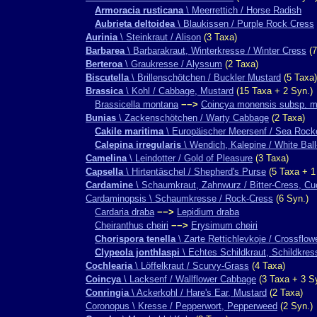
Armoracia rusticana
\ Meerrettich / Horse Radish
Aubrieta deltoidea
\ Blaukissen / Purple Rock Cress
Aurinia
\ Steinkraut / Alison
(3 Taxa)
Barbarea
\ Barbarakraut, Winterkresse / Winter Cress
(7
Berteroa
\ Graukresse / Alyssum
(2 Taxa)
Biscutella
\ Brillenschötchen / Buckler Mustard
(5 Taxa)
Brassica
\ Kohl / Cabbage, Mustard
(15 Taxa + 2 Syn.)
Brassicella montana
−−>
Coincya monensis subsp. 
Bunias
\ Zackenschötchen / Warty Cabbage
(2 Taxa)
Cakile maritima
\ Europäischer Meersenf / Sea Rock
Calepina irregularis
\ Wendich, Kalepine / White Bal
Camelina
\ Leindotter / Gold of Pleasure
(3 Taxa)
Capsella
\ Hirtentäschel / Shepherd's Purse
(5 Taxa + 1
Cardamine
\ Schaumkraut, Zahnwurz / Bitter-Cress, Cu
Cardaminopsis \ Schaumkresse / Rock-Cress
(6 Syn.)
Cardaria draba
−−>
Lepidium draba
Cheiranthus cheiri
−−>
Erysimum cheiri
Chorispora tenella
\ Zarte Rettichlevkoje / Crossflow
Clypeola jonthlaspi
\ Echtes Schildkraut, Schildkres
Cochlearia
\ Löffelkraut / Scurvy-Grass
(4 Taxa)
Coincya
\ Lacksenf / Wallflower Cabbage
(3 Taxa + 3 S
Conringia
\ Ackerkohl / Hare's Ear, Mustard
(2 Taxa)
Coronopus \ Kresse / Pepperwort, Pepperweed
(2 Syn.)