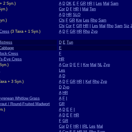
+ 2 Syn.)
A
D
DK
E
F
GR
HR
I
Les
Mal
Sam
Syn.)
Cor
D
F
HR
I
Mal
Ten
A
D
HR
SLO
yn.)
Chi
F
GR
Kre
Les
Rho
Sam
Chi
Cor
F
GR
HR
I
Les
Mal
Rho
Sam
Siz
-Cress
(3 Taxa + 1 Syn.)
A
D
F
GR
HR
Rho
Zyp
Mistress
D
E
Tun
 Cabbage
E
 Rock-Cress
F
d's-Eye Cress
HR
Syn.)
A
Cor
D
E
F
I
Kre
Mal
NL
Zyp
m
Les
A
D
axa + 3 Syn.)
A
D
F
GR
HR
I
Kef
Rho
Zyp
D
Zyp
A
HR
Pyrenean Whitlow Grass
A
F
I
raut / Round-Fruited Madwort
GR
n.)
A
D
E
F
I
A
D
E
F
HR
F
GR
Cor
D
F
HR
I
IRL
Les
Mal
A
Cor
E
F
HR
NL
Rho
Sam