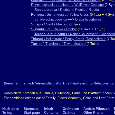
Rhynchosinapis \ Lacksenf / Wallflower Cabbage
(2 Syn.
Ricotia cretica
\ Kretische Ricotie / Ricotia
Rorippa
\ Sumpfkresse / Yellow-Cress
(9 Taxa + 4 Syn.
Schivereckia podolica
−−>
Draba hyperborea
Sinapis
\ Senf / Mustard
(2 Taxa)
Sisymbrium
\ Rauke / Rocket
(11 Taxa + 1 Syn.)
Teesdalia nudicaulis
\ Kahler Bauernsenf / Shepherd
Thlaspi
\ Hellerkraut / Penny-Cress, Täschelkraut
(4 Ta
Turritis
\ Turmkraut / Tower Mustard
(2 Taxa)
Diese Familie nach Verwandtschaft / This Family acc. to Relationship
Kombinierte Kriterien aus Familie, Blütenbau, Farbe und Blattform finden 
For combined criteria out of Family, Flower Anatomy, Color, and Leaf For
Nach oben
Startseite
Inhalt
Orchideen
Andere Pflanzen
To top
Start page
Contents
Orchids
Other Plants