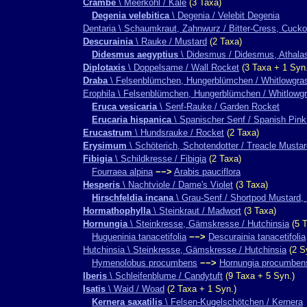
Crambe
\ Meerkohl / Kale
(3 Taxa)
Degenia velebitica
\ Degenia / Velebit Degenia
Dentaria \ Schaumkraut, Zahnwurz / Bitter-Cress, Cucko
Descurainia
\ Rauke / Mustard
(2 Taxa)
Didesmus aegyptius
\ Didesmus / Didesmus, Athala
Diplotaxis
\ Doppelsame / Wall Rocket
(3 Taxa + 1 Syn.
Draba
\ Felsenblümchen, Hungerblümchen / Whitlowgra
Erophila \ Felsenblümchen, Hungerblümchen / Whitlowg
Eruca vesicaria
\ Senf-Rauke / Garden Rocket
Erucaria hispanica
\ Spanischer Senf / Spanish Pin
Erucastrum
\ Hundsrauke / Rocket
(2 Taxa)
Erysimum
\ Schöterich, Schotendotter / Treacle Mustar
Fibigia
\ Schildkresse / Fibigia
(2 Taxa)
Fourraea alpina
−−>
Arabis pauciflora
Hesperis
\ Nachtviole / Dame's Violet
(3 Taxa)
Hirschfeldia incana
\ Grau-Senf / Shortpod Mustard
Hormathophylla
\ Steinkraut / Madwort
(3 Taxa)
Hornungia
\ Steinkresse, Gämskresse / Hutchinsia
(5 T
Hugueninia tanacetifolia
−−>
Descurainia tanacetifolia
Hutchinsia \ Steinkresse, Gämskresse / Hutchinsia
(2 S
Hymenolobus procumbens
−−>
Hornungia procumben
Iberis
\ Schleifenblume / Candytuft
(9 Taxa + 5 Syn.)
Isatis
\ Waid / Woad
(2 Taxa + 1 Syn.)
Kernera saxatilis
\ Felsen-Kugelschötchen / Kernera