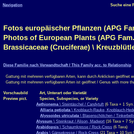
Navigation
Suche eine P
Fotos europäischer Pflanzen (APG Fam.,
Photos of European Plants (APG Fam.,
Brassicaceae (Cruciferae) \ Kreuzblüt
Diese Familie nach Verwandtschaft / This Family acc. to Relationship
Gattung mit mehreren verfügbaren Arten, kann durch Anklicken geöffnet w
Gattung mit mehreren verfügbaren Arten ist geöffnet / Genus with more t
Vorschaubild
Art, Unterart oder Varietät
Preview pict.
Species, Subspecies, or Variety
Aethionema
\ Steintäschel / Candytuft
(6 Taxa + 1 Syn.
Alliaria petiolata
\ Knoblauch-Rauke, Knoblauch-Heder
Alyssoides utriculata
\ Blasenschötchen / Tinkerbell
Alyssum
\ Steinkraut / Alison, Madwort
(16 Taxa + 7 Sy
Arabidopsis
\ Schaumkresse / Rock-Cress
(6 Taxa)
Arabis
\ Gänsekresse / Rock-Cress
(21 Taxa + 10 Syn.