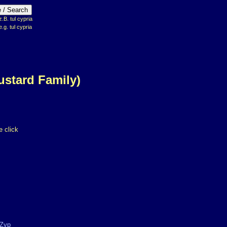
B. tul cypria
e.g. tul cypria
ustard Family)
 click
Zyp