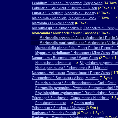
Lepidium
\ Kresse / Pepperwort, Pepperweed
(14 Taxa 
Lobularia
\ Steinkraut, Silberkraut / Alison
(2 Taxa + 1 
Lunaria
\ Silberblatt, Mondviole / Honesty
(2 Taxa)
Malcolmia
\ Meerviole, Malcolmie / Stock
(6 Taxa + 1 S
Matthiola
\ Levkoje / Stock
(6 Taxa)
Microthlaspi
\ Kleintäschelkraut, Täschelkraut / Penny
Moricandia
\ Moricandie / Violet Cabbage (2 Taxa)
Moricandia arvensis
\ Acker-Moricandie / Purple 
Moricandia moricandioides
\ Moricandie / Violet
Murbeckiella pinnatifida
\ Fieder-Rauke / Pinnatifid
Myagrum perfoliatum
\ Hohldotter / Mitre Cress, Bir
Nasturtium
\ Brunnenkresse / Water Cress
(2 Taxa + 1 
Neotorularia polyceratia
−−>
Sisymbrium polyceratiu
Neslia paniculata
\ Finkensame / Ball Mustard
Noccaea
\ Hellerkraut, Täschelkraut / Penny-Cress
(11 T
Odontarrhena \ Steinkraut / Alison, Madwort
(2 Syn.)
Peltaria alliacea
\ Scheibenschötchen / Garlic Cress
Petrocallis pyrenaica
\ Pyrenäen-Steinschmückel / 
Phyllolepidum cyclocarpum
\ Rundfrüchtiges Steink
Pritzelago \ Steinkresse, Gämskresse / Hutchinsia
(3 Sy
Pseudoturritis turrita
−−>
Arabis turrita
Ptilotrichum \ Steinkraut / Madwort
(3 Syn.)
Raphanus
\ Rettich / Radish
(4 Taxa + 1 Syn.)
Rapistrum
\ Rapsdotter, Windsbock / Cabbage
(2 Taxa)