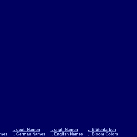
.. deut. Namen
.. engl. Namen
.. Blütenfarben
ames
.. German Names
.. English Names
.. Bloom Colors