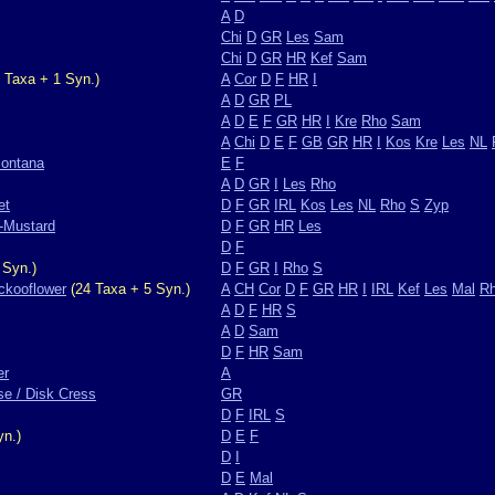
A
D
Chi
D
GR
Les
Sam
Chi
D
GR
HR
Kef
Sam
 Taxa + 1 Syn.)
A
Cor
D
F
HR
I
A
D
GR
PL
A
D
E
F
GR
HR
I
Kre
Rho
Sam
A
Chi
D
E
F
GB
GR
HR
I
Kos
Kre
Les
NL
montana
E
F
A
D
GR
I
Les
Rho
et
D
F
GR
IRL
Kos
Les
NL
Rho
S
Zyp
l-Mustard
D
F
GR
HR
Les
D
F
 Syn.)
D
F
GR
I
Rho
S
ckooflower
(24 Taxa + 5 Syn.)
A
CH
Cor
D
F
GR
HR
I
IRL
Kef
Les
Mal
R
A
D
F
HR
S
A
D
Sam
D
F
HR
Sam
er
A
se / Disk Cress
GR
D
F
IRL
S
yn.)
D
E
F
D
I
D
E
Mal