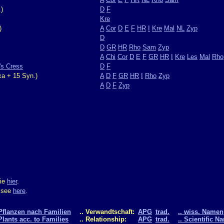
)
D
F
Kre
)
A
Cor
D
E
F
HR
I
Kre
Mal
NL
Zyp
D
D
GR
HR
Rho
Sam
Zyp
A
Chi
Cor
D
E
F
GR
HR
I
Kre
Les
Mal
Rho
's Cress
D
F
xa + 15 Syn.)
A
D
F
GR
HR
I
Rho
Zyp
A
D
F
Zyp
Sie
hier
.
m see
here
.
Pflanzen nach Familien
.. Verwandtschaft:
APG
trad.
.. wiss. Namen
Plants acc. to Families
.. Relationship:
APG
trad.
.. Scientific N