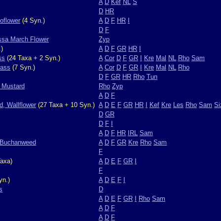
A
D
Kef
NL
S
D
HR
oflower
(4 Syn.)
A
D
F
HR
I
D
F
ssa March Flower
Zyp
)
A
D
F
GR
HR
I
ss
(24 Taxa + 2 Syn.)
A
Cor
D
F
GR
I
Kre
Mal
NL
Rho
Sam
rass
(7 Syn.)
A
Cor
D
F
GR
I
Kre
Mal
NL
Rho
D
F
GR
HR
Rho
Tun
k Mustard
Rho
Zyp
A
D
F
d, Wallflower
(27 Taxa + 10 Syn.)
A
D
E
F
GR
HR
I
Kef
Kre
Les
Rho
Sam
Si
D
GR
D
F
I
A
D
F
HR
IRL
Sam
, Buchanweed
A
D
F
GR
Kre
Rho
Sam
F
axa)
A
D
E
F
GR
I
F
yn.)
A
D
E
F
I
s
D
A
D
E
F
GR
I
Rho
Sam
A
D
F
A
D
F