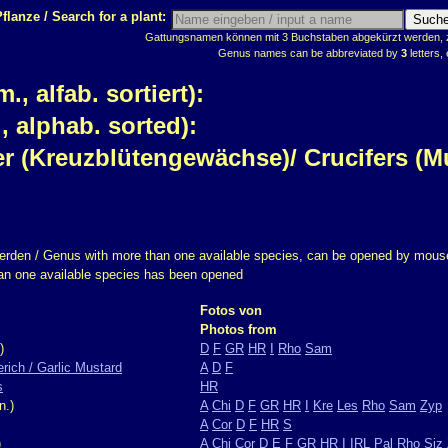
flanze / Search for a plant:
Gattungsnamen können mit 3 Buchstaben abgekürzt werden, z.
Genus names can be abbreviated by
3
letters, 
 alfab. sortiert):
 alphab. sorted):
ler (Kreuzblütengewächse)/ Crucifers (M
erden / Genus with more than one available species, can be opened by mouse
han one available species has been opened
Fotos von
Photos from
)
D
F
GR
HR
I
Rho
Sam
ich / Garlic Mustard
A
D
F
s
HR
n.)
A
Chi
D
F
GR
HR
I
Kre
Les
Rho
Sam
Zyp
A
Cor
D
F
HR
S
)
A
Chi
Cor
D
E
F
GR
HR
I
IRL
Pal
Rho
Siz