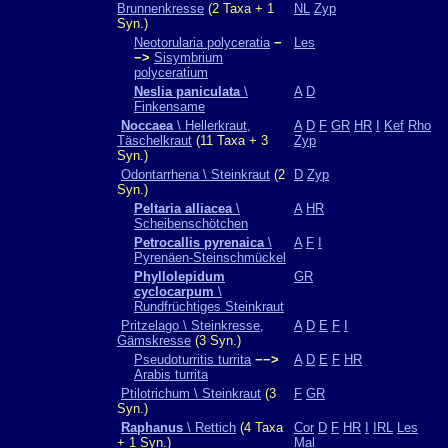
Brunnenkresse
(2 Taxa + 1
NL
Zyp
Syn.)
Neotorularia polyceratia
−
Les
−>
Sisymbrium
polyceratium
Neslia paniculata
\
A
D
Finkensame
Noccaea
\ Hellerkraut,
A
D
F
GR
HR
I
Kef
Rho
Täschelkraut
(11 Taxa + 3
Zyp
Syn.)
Odontarrhena \ Steinkraut
(2
D
Zyp
Syn.)
Peltaria alliacea
\
A
HR
Scheibenschötchen
Petrocallis pyrenaica
\
A
F
I
Pyrenäen-Steinschmückel
Phyllolepidum
GR
cyclocarpum
\
Rundfrüchtiges Steinkraut
Pritzelago \ Steinkresse,
A
D
E
F
I
Gämskresse
(3 Syn.)
Pseudoturritis turrita
−−>
A
D
E
F
HR
Arabis turrita
Ptilotrichum \ Steinkraut
(3
F
GR
Syn.)
Raphanus
\ Rettich
(4 Taxa
Cor
D
F
HR
I
IRL
Les
+ 1 Syn.)
Mal