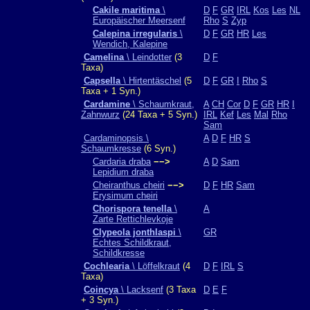
Cakile maritima
\
D
F
GR
IRL
Kos
Les
NL
Europäischer Meersenf
Rho
S
Zyp
Calepina irregularis
\
D
F
GR
HR
Les
Wendich, Kalepine
Camelina
\ Leindotter
(3
D
F
Taxa)
Capsella
\ Hirtentäschel
(5
D
F
GR
I
Rho
S
Taxa + 1 Syn.)
Cardamine
\ Schaumkraut,
A
CH
Cor
D
F
GR
HR
I
Zahnwurz
(24 Taxa + 5 Syn.)
IRL
Kef
Les
Mal
Rho
Sam
Cardaminopsis \
A
D
F
HR
S
Schaumkresse
(6 Syn.)
Cardaria draba
−−>
A
D
Sam
Lepidium draba
Cheiranthus cheiri
−−>
D
F
HR
Sam
Erysimum cheiri
Chorispora tenella
\
A
Zarte Rettichlevkoje
Clypeola jonthlaspi
\
GR
Echtes Schildkraut,
Schildkresse
Cochlearia
\ Löffelkraut
(4
D
F
IRL
S
Taxa)
Coincya
\ Lacksenf
(3 Taxa
D
E
F
+ 3 Syn.)