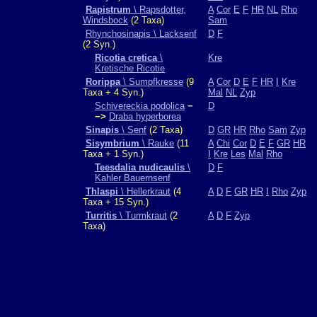
Rapistrum
\ Rapsdotter,
A
Cor
E
F
HR
NL
Rho
Windsbock
(2 Taxa)
Sam
Rhynchosinapis \ Lacksenf
D
F
(2 Syn.)
Ricotia cretica
\
Kre
Kretische Ricotie
Rorippa
\ Sumpfkresse
(9
A
Cor
D
E
F
HR
I
Kre
Taxa + 4 Syn.)
Mal
NL
Zyp
Schivereckia podolica
−
D
−>
Draba hyperborea
Sinapis
\ Senf
(2 Taxa)
D
GR
HR
Rho
Sam
Zyp
Sisymbrium
\ Rauke
(11
A
Chi
Cor
D
E
F
GR
HR
Taxa + 1 Syn.)
I
Kre
Les
Mal
Rho
Teesdalia nudicaulis
\
D
F
Kahler Bauernsenf
Thlaspi
\ Hellerkraut
(4
A
D
F
GR
HR
I
Rho
Zyp
Taxa + 15 Syn.)
Turritis
\ Turmkraut
(2
A
D
F
Zyp
Taxa)