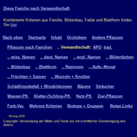
Diese Familie nach Verwandtschaft
Kombinierte Kriterien aus Familie, Blütenbau, Farbe und Blattform finden
Sie
hier
.
Nach oben
Startseite
Inhalt
Orchideen
Andere Pflanzen
Pflanzen nach Familien
.. Verwandtschaft:
APG
trad.
.. wiss. Namen
.. deut. Namen
.. engl. Namen
.. Blütenfarben
.. Blütenbau
.. Blattform
.. Regionen
.. Aufn.-Monat
.. Früchten + Samen
.. Wurzeln + Knollen
Schädlingsbefall + Missbildungen
Bäume
Sträucher
Wasser-Pfl.
Kletter-/Schling-Pfl.
Nutz-Pfl.
Zier-Pflanzen
Farb-Var.
Mehrere Kriterien
Biotope + Gruppen
Botan.Links
06-Aug-2026
Copyright: Verwendung der Bilder und Texte nur mit schriftlicher Genehmigung des
Autors.