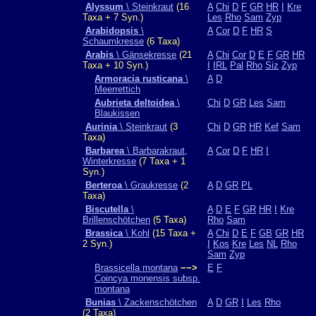
Alyssum
\ Steinkraut
(16
A
Chi
D
F
GR
HR
I
Kre
Taxa + 7 Syn.)
Les
Rho
Sam
Zyp
Arabidopsis
\
A
Cor
D
F
HR
S
Schaumkresse
(6 Taxa)
Arabis
\ Gänsekresse
(21
A
Chi
Cor
D
E
F
GR
HR
Taxa + 10 Syn.)
I
IRL
Pal
Rho
Siz
Zyp
Armoracia rusticana
\
A
D
Meerrettich
Aubrieta deltoidea
\
Chi
D
GR
Les
Sam
Blaukissen
Aurinia
\ Steinkraut
(3
Chi
D
GR
HR
Kef
Sam
Taxa)
Barbarea
\ Barbarakraut,
A
Cor
D
F
HR
I
Winterkresse
(7 Taxa + 1
Syn.)
Berteroa
\ Graukresse
(2
A
D
GR
PL
Taxa)
Biscutella
\
A
D
E
F
GR
HR
I
Kre
Brillenschötchen
(5 Taxa)
Rho
Sam
Brassica
\ Kohl
(15 Taxa +
A
Chi
D
E
F
GB
GR
HR
2 Syn.)
I
Kos
Kre
Les
NL
Rho
Sam
Zyp
Brassicella montana
−−>
E
F
Coincya monensis subsp.
montana
Bunias
\ Zackenschötchen
A
D
GR
I
Les
Rho
(2 Taxa)