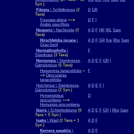
Syn.)
Fibigia
\ Schildkresse
(2
D
GR
Taxa)
Fourraea alpina
−−>
D
F
I
Arabis pauciflora
Hesperis
\ Nachtviole
(3
A
D
F
HR
IRL
Sam
Taxa)
Hirschfeldia incana
\
A
D
F
GR
Kre
Rho
Sam
Grau-Senf
Hormathophylla
\
F
Steinkraut
(3 Taxa)
Hornungia
\ Steinkresse,
A
D
E
F
GR
I
Gämskresse
(5 Taxa)
Hugueninia tanacetifolia
−
F
−>
Descurainia
tanacetifolia
Hutchinsia \ Steinkresse,
A
D
E
F
I
Gämskresse
(2 Syn.)
Hymenolobus
D
procumbens
−−>
Hornungia procumbens
Iberis
\ Schleifenblume
(9
A
D
E
F
GR
I
Rho
Sam
Taxa + 5 Syn.)
Isatis
\ Waid
(2 Taxa + 1
A
D
F
Syn.)
Kernera saxatilis
\
A
D
F