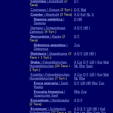
Conringia
\ Ackerkohl
(2
D
I
Taxa)
Coronopus \ Kresse
(2 Syn.)
D
E
Mal
Crambe
\ Meerkohl
(3 Taxa)
A
D
Kef
NL
S
Degenia velebitica
\
D
HR
Degenia
Dentaria \ Schaumkraut,
A
D
F
HR
I
Zahnwurz
(4 Syn.)
Descurainia
\ Rauke
(2
D
F
Taxa)
Didesmus aegyptius
\
Zyp
Didesmus
Diplotaxis
\ Doppelsame
(3
A
D
F
GR
HR
I
Taxa + 1 Syn.)
Draba
\ Felsenblümchen,
A
Cor
D
F
GR
I
Kre
Mal
Hungerblümchen
(24 Taxa +
NL
Rho
Sam
2 Syn.)
Erophila \ Felsenblümchen,
A
Cor
D
F
GR
I
Kre
Mal
Hungerblümchen
(7 Syn.)
NL
Rho
Eruca vesicaria
\ Senf-
D
F
GR
HR
Rho
Tun
Rauke
Erucaria hispanica
\
Rho
Zyp
Spanischer Senf
Erucastrum
\ Hundsrauke
A
D
F
(2 Taxa)
Erysimum
\ Schöterich,
A
D
E
F
GR
HR
I
Kef
Schotendotter
(27 Taxa + 10
Kre
Les
Rho
Sam
Siz