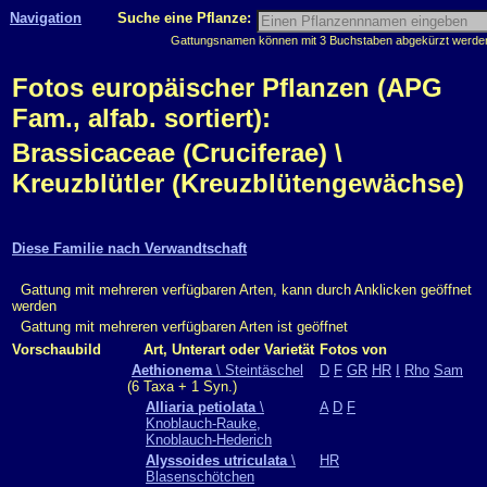
Navigation
Suche eine Pflanze:
Gattungsnamen können mit 3 Buchstaben abgekürzt werden, 
Fotos europäischer Pflanzen (APG
Fam., alfab. sortiert):
Brassicaceae (Cruciferae) \
Kreuzblütler (Kreuzblütengewächse)
Diese Familie nach Verwandtschaft
Gattung mit mehreren verfügbaren Arten, kann durch Anklicken geöffnet
werden
Gattung mit mehreren verfügbaren Arten ist geöffnet
Vorschaubild
Art, Unterart oder Varietät
Fotos von
Aethionema
\ Steintäschel
D
F
GR
HR
I
Rho
Sam
(6 Taxa + 1 Syn.)
Alliaria petiolata
\
A
D
F
Knoblauch-Rauke,
Knoblauch-Hederich
Alyssoides utriculata
\
HR
Blasenschötchen