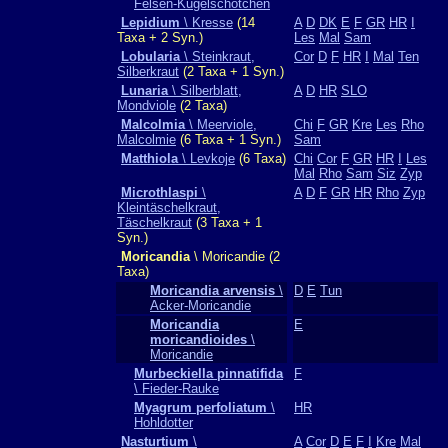
Felsen-Kugelschötchen
Lepidium
\ Kresse
(14
A
D
DK
E
F
GR
HR
I
Taxa + 2 Syn.)
Les
Mal
Sam
Lobularia
\ Steinkraut,
Cor
D
F
HR
I
Mal
Ten
Silberkraut
(2 Taxa + 1 Syn.)
Lunaria
\ Silberblatt,
A
D
HR
SLO
Mondviole
(2 Taxa)
Malcolmia
\ Meerviole,
Chi
F
GR
Kre
Les
Rho
Malcolmie
(6 Taxa + 1 Syn.)
Sam
Matthiola
\ Levkoje
(6 Taxa)
Chi
Cor
F
GR
HR
I
Les
Mal
Rho
Sam
Siz
Zyp
Microthlaspi
\
A
D
F
GR
HR
Rho
Zyp
Kleintäschelkraut,
Täschelkraut
(3 Taxa + 1
Syn.)
Moricandia
\ Moricandie (2
Taxa)
Moricandia arvensis
\
D
E
Tun
Acker-Moricandie
Moricandia
E
moricandioides
\
Moricandie
Murbeckiella pinnatifida
F
\ Fieder-Rauke
Myagrum perfoliatum
\
HR
Hohldotter
Nasturtium
\
A
Cor
D
E
F
I
Kre
Mal