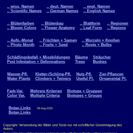
.. wiss. Namen
.. deut. Namen
.. engl. Namen
.. Scientific Names
.. German Names
.. English Names
.. Blütenfarben
.. Blütenbau
.. Blattform
.. Regionen
.. Bloom Colors
.. Flower Anatomy
.. Leaf Form
.. Regions
.. Aufn.-Monat
.. Früchten + Samen
.. Wurzeln + Knollen
.. Photo Month
.. Fruits + Seed
.. Roots + Bulbs
Schädlingsbefall + Missbildungen
Bäume
Sträucher
Pest Infestation + Deformations
Trees
Bushes
Wasser-Pfl.
Kletter-/Schling-Pfl.
Nutz-Pfl.
Zier-Pflanzen
Water Plants
Climbers + Twiners
Useful Pl.
Ornamental Pl.
Farb-Var.
Mehrere Kriterien
Biotope + Gruppen
Color Var.
Multiple Criteria
Biotopes + Groups
Botan.Links
06-Aug-2026
Botan.Links
Copyright: Verwendung der Bilder und Texte nur mit schriftlicher Genehmigung des
Autors.