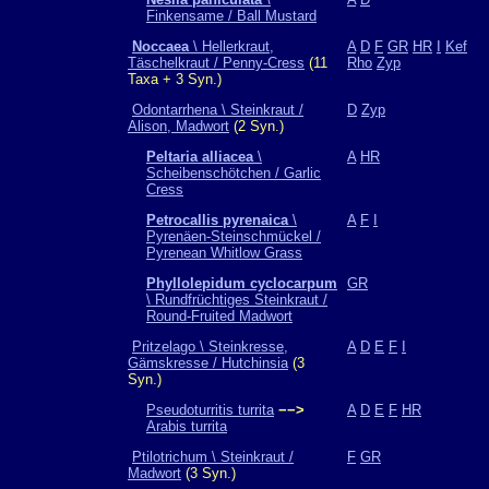
Finkensame / Ball Mustard
Noccaea
\ Hellerkraut,
A
D
F
GR
HR
I
Kef
Täschelkraut / Penny-Cress
(11
Rho
Zyp
Taxa + 3 Syn.)
Odontarrhena \ Steinkraut /
D
Zyp
Alison, Madwort
(2 Syn.)
Peltaria alliacea
\
A
HR
Scheibenschötchen / Garlic
Cress
Petrocallis pyrenaica
\
A
F
I
Pyrenäen-Steinschmückel /
Pyrenean Whitlow Grass
Phyllolepidum cyclocarpum
GR
\ Rundfrüchtiges Steinkraut /
Round-Fruited Madwort
Pritzelago \ Steinkresse,
A
D
E
F
I
Gämskresse / Hutchinsia
(3
Syn.)
Pseudoturritis turrita
−−>
A
D
E
F
HR
Arabis turrita
Ptilotrichum \ Steinkraut /
F
GR
Madwort
(3 Syn.)