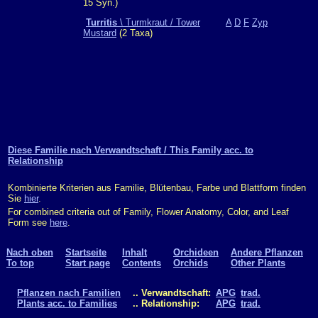
15 Syn.)
Turritis
\ Turmkraut / Tower
A
D
F
Zyp
Mustard
(2 Taxa)
Diese Familie nach Verwandtschaft / This Family acc. to
Relationship
Kombinierte Kriterien aus Familie, Blütenbau, Farbe und Blattform finden
Sie
hier
.
For combined criteria out of Family, Flower Anatomy, Color, and Leaf
Form see
here
.
Nach oben
Startseite
Inhalt
Orchideen
Andere Pflanzen
To top
Start page
Contents
Orchids
Other Plants
Pflanzen nach Familien
.. Verwandtschaft:
APG
trad.
Plants acc. to Families
.. Relationship:
APG
trad.