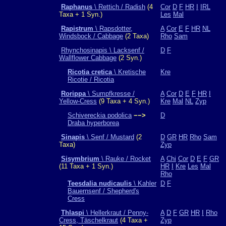
Raphanus
\ Rettich / Radish
(4
Cor
D
F
HR
I
IRL
Taxa + 1 Syn.)
Les
Mal
Rapistrum
\ Rapsdotter,
A
Cor
E
F
HR
NL
Windsbock / Cabbage
(2 Taxa)
Rho
Sam
Rhynchosinapis \ Lacksenf /
D
F
Wallflower Cabbage
(2 Syn.)
Ricotia cretica
\ Kretische
Kre
Ricotie / Ricotia
Rorippa
\ Sumpfkresse /
A
Cor
D
E
F
HR
I
Yellow-Cress
(9 Taxa + 4 Syn.)
Kre
Mal
NL
Zyp
Schivereckia podolica
−−>
D
Draba hyperborea
Sinapis
\ Senf / Mustard
(2
D
GR
HR
Rho
Sam
Taxa)
Zyp
Sisymbrium
\ Rauke / Rocket
A
Chi
Cor
D
E
F
GR
(11 Taxa + 1 Syn.)
HR
I
Kre
Les
Mal
Rho
Teesdalia nudicaulis
\ Kahler
D
F
Bauernsenf / Shepherd's
Cress
Thlaspi
\ Hellerkraut / Penny-
A
D
F
GR
HR
I
Rho
Cress, Täschelkraut
(4 Taxa +
Zyp