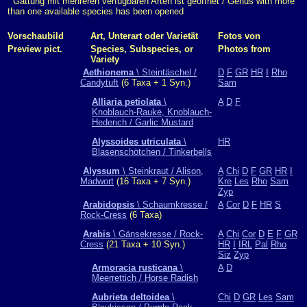
Gattung mit mehreren verfügbaren Arten ist geöffnet / Genus with more
than one available species has been opened
Vorschaubild
Art, Unterart oder Varietät
Fotos von
Preview pict.
Species, Subspecies, or
Photos from
Variety
Aethionema
\ Steintäschel /
D
F
GR
HR
I
Rho
Candytuft
(6 Taxa + 1 Syn.)
Sam
Alliaria petiolata
\
A
D
F
Knoblauch-Rauke, Knoblauch-
Hederich / Garlic Mustard
Alyssoides utriculata
\
HR
Blasenschötchen / Tinkerbells
Alyssum
\ Steinkraut / Alison,
A
Chi
D
F
GR
HR
I
Madwort
(16 Taxa + 7 Syn.)
Kre
Les
Rho
Sam
Zyp
Arabidopsis
\ Schaumkresse /
A
Cor
D
F
HR
S
Rock-Cress
(6 Taxa)
Arabis
\ Gänsekresse / Rock-
A
Chi
Cor
D
E
F
GR
Cress
(21 Taxa + 10 Syn.)
HR
I
IRL
Pal
Rho
Siz
Zyp
Armoracia rusticana
\
A
D
Meerrettich / Horse Radish
Aubrieta deltoidea
\
Chi
D
GR
Les
Sam