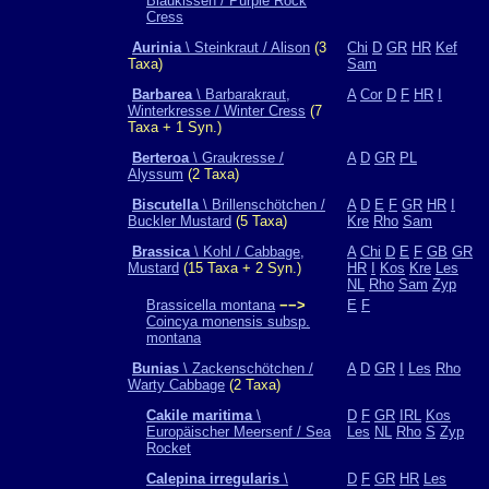
Blaukissen / Purple Rock
Cress
Aurinia
\ Steinkraut / Alison
(3
Chi
D
GR
HR
Kef
Taxa)
Sam
Barbarea
\ Barbarakraut,
A
Cor
D
F
HR
I
Winterkresse / Winter Cress
(7
Taxa + 1 Syn.)
Berteroa
\ Graukresse /
A
D
GR
PL
Alyssum
(2 Taxa)
Biscutella
\ Brillenschötchen /
A
D
E
F
GR
HR
I
Buckler Mustard
(5 Taxa)
Kre
Rho
Sam
Brassica
\ Kohl / Cabbage,
A
Chi
D
E
F
GB
GR
Mustard
(15 Taxa + 2 Syn.)
HR
I
Kos
Kre
Les
NL
Rho
Sam
Zyp
Brassicella montana
−−>
E
F
Coincya monensis subsp.
montana
Bunias
\ Zackenschötchen /
A
D
GR
I
Les
Rho
Warty Cabbage
(2 Taxa)
Cakile maritima
\
D
F
GR
IRL
Kos
Europäischer Meersenf / Sea
Les
NL
Rho
S
Zyp
Rocket
Calepina irregularis
\
D
F
GR
HR
Les