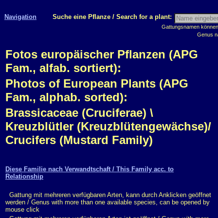
Navigation
Suche eine Pflanze / Search for a plant:
Gattungsnamen können m
Genus n
Fotos europäischer Pflanzen (APG
Fam., alfab. sortiert):
Photos of European Plants (APG
Fam., alphab. sorted):
Brassicaceae (Cruciferae) \
Kreuzblütler (Kreuzblütengewächse)/
Crucifers (Mustard Family)
Diese Familie nach Verwandtschaft / This Family acc. to
Relationship
Gattung mit mehreren verfügbaren Arten, kann durch Anklicken geöffnet
werden / Genus with more than one available species, can be opened by
mouse click