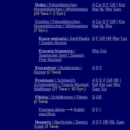
Draba
\ Felsenblümchen,
A
Cor
D
F
GR
I
Kre
Hungerblümchen / Whitlowgrass
Mal
NL
Rho
Sam
(24 Taxa + 2 Syn.)
Erophila \ Felsenblümchen,
A
Cor
D
F
GR
I
Kre
Hungerblümchen / Whitlowgrass
Mal
NL
Rho
(7 Syn.)
Eruca vesicaria
\ Senf-Rauke
D
F
GR
HR
Rho
Tun
/ Garden Rocket
Erucaria hispanica
\
Rho
Zyp
Spanischer Senf / Spanish
Pink Mustard
Erucastrum
\ Hundsrauke /
A
D
F
Rocket
(2 Taxa)
Erysimum
\ Schöterich,
A
D
E
F
GR
HR
I
Schotendotter / Treacle Mustard,
Kef
Kre
Les
Rho
Wallflower
(27 Taxa + 10 Syn.)
Sam
Siz
Fibigia
\ Schildkresse / Fibigia
D
GR
(2 Taxa)
Fourraea alpina
−−>
Arabis
D
F
I
pauciflora
Hesperis
\ Nachtviole / Dame's
A
D
F
HR
IRL
Sam
Violet
(3 Taxa)