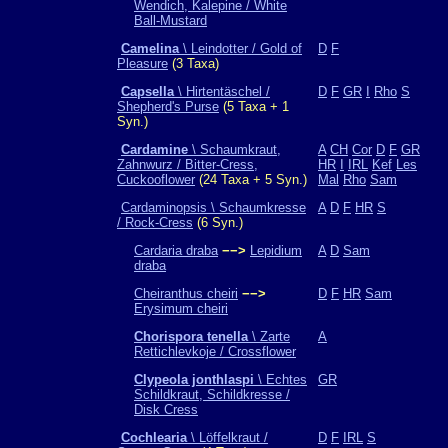
Wendich, Kalepine / White
Ball-Mustard
Camelina
\ Leindotter / Gold of
D
F
Pleasure
(3 Taxa)
Capsella
\ Hirtentäschel /
D
F
GR
I
Rho
S
Shepherd's Purse
(5 Taxa + 1
Syn.)
Cardamine
\ Schaumkraut,
A
CH
Cor
D
F
GR
Zahnwurz / Bitter-Cress,
HR
I
IRL
Kef
Les
Cuckooflower
(24 Taxa + 5 Syn.)
Mal
Rho
Sam
Cardaminopsis \ Schaumkresse
A
D
F
HR
S
/ Rock-Cress
(6 Syn.)
Cardaria draba
−−>
Lepidium
A
D
Sam
draba
Cheiranthus cheiri
−−>
D
F
HR
Sam
Erysimum cheiri
Chorispora tenella
\ Zarte
A
Rettichlevkoje / Crossflower
Clypeola jonthlaspi
\ Echtes
GR
Schildkraut, Schildkresse /
Disk Cress
Cochlearia
\ Löffelkraut /
D
F
IRL
S