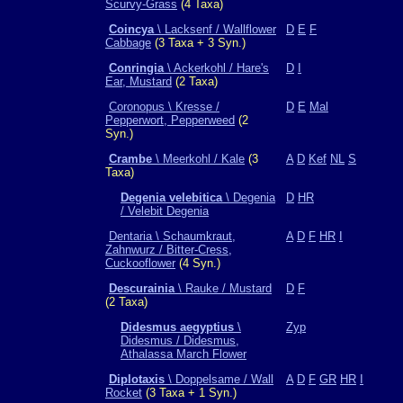
Scurvy-Grass
(4 Taxa)
Coincya
\ Lacksenf / Wallflower
D
E
F
Cabbage
(3 Taxa + 3 Syn.)
Conringia
\ Ackerkohl / Hare's
D
I
Ear, Mustard
(2 Taxa)
Coronopus \ Kresse /
D
E
Mal
Pepperwort, Pepperweed
(2
Syn.)
Crambe
\ Meerkohl / Kale
(3
A
D
Kef
NL
S
Taxa)
Degenia velebitica
\ Degenia
D
HR
/ Velebit Degenia
Dentaria \ Schaumkraut,
A
D
F
HR
I
Zahnwurz / Bitter-Cress,
Cuckooflower
(4 Syn.)
Descurainia
\ Rauke / Mustard
D
F
(2 Taxa)
Didesmus aegyptius
\
Zyp
Didesmus / Didesmus,
Athalassa March Flower
Diplotaxis
\ Doppelsame / Wall
A
D
F
GR
HR
I
Rocket
(3 Taxa + 1 Syn.)