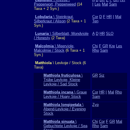
Pepperwort, Pepperweed
(14
I
Les
Mal
Sam
Taxa + 2 Syn.)
Lobularia
\ Steinkraut,
Cor
D
F
HR
I
Mal
Silberkraut / Alison
(2 Taxa + 1
Ten
Syn.)
Lunaria
\ Silberblatt, Mondviole
A
D
HR
SLO
/ Honesty
(2 Taxa)
Malcolmia
\ Meerviole,
Chi
F
GR
Kre
Les
Malcolmie / Stock
(6 Taxa + 1
Rho
Sam
Syn.)
Matthiola
\ Levkoje / Stock (6
Taxa)
Matthiola fruticulosa
\
GR
Siz
Trübe Levkoje, Kleine
Levkoje / Sad Stock
Matthiola incana
\ Graue
Cor
HR
I
Mal
Rho
Levkoje / Hoary Stock
Sam
Matthiola longipetala
\
Zyp
Abend-Levkoje / Evening
Stock
Matthiola sinuata
\
Chi
Cor
F
GR
Mal
Gebuchtete Levkoje / Sea
Rho
Sam