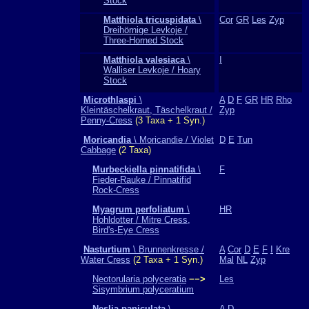
Stock
Matthiola tricuspidata
\
Cor
GR
Les
Zyp
Dreihörnige Levkoje /
Three-Horned Stock
Matthiola valesiaca
\
I
Walliser Levkoje / Hoary
Stock
Microthlaspi
\
A
D
F
GR
HR
Rho
Kleintäschelkraut, Täschelkraut /
Zyp
Penny-Cress
(3 Taxa + 1 Syn.)
Moricandia
\ Moricandie / Violet
D
E
Tun
Cabbage
(2 Taxa)
Murbeckiella pinnatifida
\
F
Fieder-Rauke / Pinnatifid
Rock-Cress
Myagrum perfoliatum
\
HR
Hohldotter / Mitre Cress,
Bird's-Eye Cress
Nasturtium
\ Brunnenkresse /
A
Cor
D
E
F
I
Kre
Water Cress
(2 Taxa + 1 Syn.)
Mal
NL
Zyp
Neotorularia polyceratia
−−>
Les
Sisymbrium polyceratium
Neslia paniculata
\
A
D