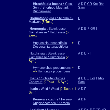
Hirschfeldia incana
\ Grau-
A
D
F
GR
Kre
Rho
Senf / Shortpod Mustard,
Sam
Buchanweed
Hormathophylla
\ Steinkraut /
F
Madwort
(3 Taxa)
Hornungia
\ Steinkresse,
A
D
E
F
GR
I
Gämskresse / Hutchinsia
(5
Taxa)
Hugueninia tanacetifolia
−−>
F
Descurainia tanacetifolia
Hutchinsia \ Steinkresse,
A
D
E
F
I
Gämskresse / Hutchinsia
(2
Syn.)
Hymenolobus procumbens
−
D
−>
Hornungia procumbens
Iberis
\ Schleifenblume /
A
D
E
F
GR
I
Rho
Candytuft
(9 Taxa + 5 Syn.)
Sam
Isatis
\ Waid / Woad
(2 Taxa + 1
A
D
F
Syn.)
Kernera saxatilis
\ Felsen-
A
D
F
Kugelschötchen / Kernera
Lepidium
\ Kresse /
A
D
DK
E
F
GR
HR