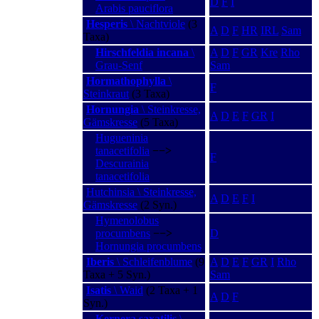
D
F
I
Arabis pauciflora
Hesperis
\ Nachtviole
(3
A
D
F
HR
IRL
Sam
Taxa)
Hirschfeldia incana
\
A
D
F
GR
Kre
Rho
Grau-Senf
Sam
Hormathophylla
\
F
Steinkraut
(3 Taxa)
Hornungia
\ Steinkresse,
A
D
E
F
GR
I
Gämskresse
(5 Taxa)
Hugueninia
tanacetifolia
−−>
F
Descurainia
tanacetifolia
Hutchinsia \ Steinkresse,
A
D
E
F
I
Gämskresse
(2 Syn.)
Hymenolobus
procumbens
−−>
D
Hornungia procumbens
Iberis
\ Schleifenblume
(9
A
D
E
F
GR
I
Rho
Taxa + 5 Syn.)
Sam
Isatis
\ Waid
(2 Taxa + 1
A
D
F
Syn.)
Kernera saxatilis
\