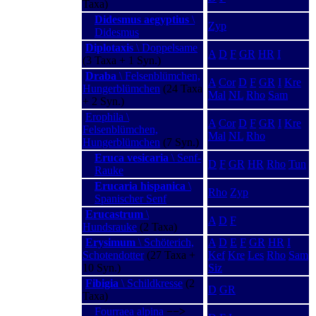
Taxa)
Didesmus aegyptius
\
Zyp
Didesmus
Diplotaxis
\ Doppelsame
A
D
F
GR
HR
I
(3 Taxa + 1 Syn.)
Draba
\ Felsenblümchen,
A
Cor
D
F
GR
I
Kre
Hungerblümchen
(24 Taxa
Mal
NL
Rho
Sam
+ 2 Syn.)
Erophila \
A
Cor
D
F
GR
I
Kre
Felsenblümchen,
Mal
NL
Rho
Hungerblümchen
(7 Syn.)
Eruca vesicaria
\ Senf-
D
F
GR
HR
Rho
Tun
Rauke
Erucaria hispanica
\
Rho
Zyp
Spanischer Senf
Erucastrum
\
A
D
F
Hundsrauke
(2 Taxa)
Erysimum
\ Schöterich,
A
D
E
F
GR
HR
I
Schotendotter
(27 Taxa +
Kef
Kre
Les
Rho
Sam
10 Syn.)
Siz
Fibigia
\ Schildkresse
(2
D
GR
Taxa)
Fourraea alpina
−−>