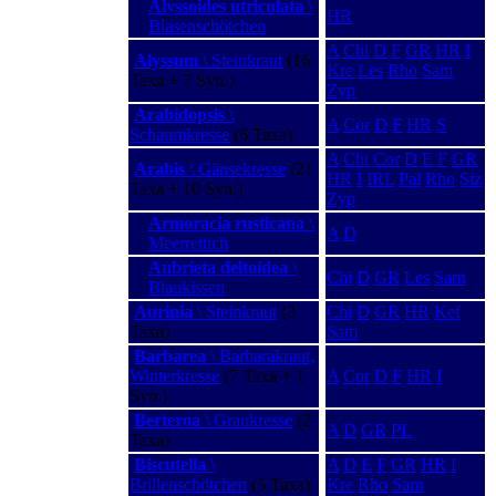
Alyssoides utriculata
\
HR
Blasenschötchen
A
Chi
D
F
GR
HR
I
Alyssum
\ Steinkraut
(16
Kre
Les
Rho
Sam
Taxa + 7 Syn.)
Zyp
Arabidopsis
\
A
Cor
D
F
HR
S
Schaumkresse
(6 Taxa)
A
Chi
Cor
D
E
F
GR
Arabis
\ Gänsekresse
(21
HR
I
IRL
Pal
Rho
Siz
Taxa + 10 Syn.)
Zyp
Armoracia rusticana
\
A
D
Meerrettich
Aubrieta deltoidea
\
Chi
D
GR
Les
Sam
Blaukissen
Aurinia
\ Steinkraut
(3
Chi
D
GR
HR
Kef
Taxa)
Sam
Barbarea
\ Barbarakraut,
Winterkresse
(7 Taxa + 1
A
Cor
D
F
HR
I
Syn.)
Berteroa
\ Graukresse
(2
A
D
GR
PL
Taxa)
Biscutella
\
A
D
E
F
GR
HR
I
Brillenschötchen
(5 Taxa)
Kre
Rho
Sam