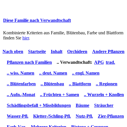
Diese Familie nach Verwandtschaft
Kombinierte Kriterien aus Familie, Blütenbau, Farbe und Blattform
finden Sie
hier
.
Nach oben
Startseite
Inhalt
Orchideen
Andere Pflanzen
Pflanzen nach Familien
.. Verwandtschaft:
APG
trad.
.. wiss. Namen
.. deut. Namen
.. engl. Namen
.. Blütenfarben
.. Blütenbau
.. Blattform
.. Regionen
.. Aufn.-Monat
.. Früchten + Samen
.. Wurzeln + Knollen
Schädlingsbefall + Missbildungen
Bäume
Sträucher
Wasser-Pfl.
Kletter-/Schling-Pfl.
Nutz-Pfl.
Zier-Pflanzen
Farb-Var.
Mehrere Kriterien
Biotope + Gruppen