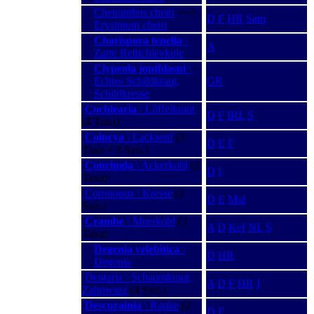
Cheiranthus cheiri
−−>
D
F
HR
Sam
Erysimum cheiri
Chorispora tenella
\
A
Zarte Rettichlevkoje
Clypeola jonthlaspi
\
Echtes Schildkraut,
GR
Schildkresse
Cochlearia
\ Löffelkraut
D
F
IRL
S
(4 Taxa)
Coincya
\ Lacksenf
(3
D
E
F
Taxa + 3 Syn.)
Conringia
\ Ackerkohl
(2
D
I
Taxa)
Coronopus \ Kresse
(2
D
E
Mal
Syn.)
Crambe
\ Meerkohl
(3
A
D
Kef
NL
S
Taxa)
Degenia velebitica
\
D
HR
Degenia
Dentaria \ Schaumkraut,
A
D
F
HR
I
Zahnwurz
(4 Syn.)
Descurainia
\ Rauke
(2
D
F