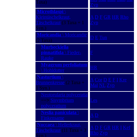
Taxa)
Zyp
Microthlaspi
\
Kleintäschelkraut,
A
D
F
GR
HR
Rho
Täschelkraut
(3 Taxa + 1
Zyp
Syn.)
Moricandia
\ Moricandie
D
E
Tun
(2 Taxa)
Murbeckiella
pinnatifida
\ Fieder-
F
Rauke
Myagrum perfoliatum
HR
\ Hohldotter
Nasturtium
\
A
Cor
D
E
F
I
Kre
Brunnenkresse
(2 Taxa +
Mal
NL
Zyp
1 Syn.)
Neotorularia polyceratia
−−>
Sisymbrium
Les
polyceratium
Neslia paniculata
\
A
D
Finkensame
Noccaea
\ Hellerkraut,
A
D
F
GR
HR
I
Kef
Täschelkraut
(11 Taxa + 3
Rho
Zyp
Syn.)