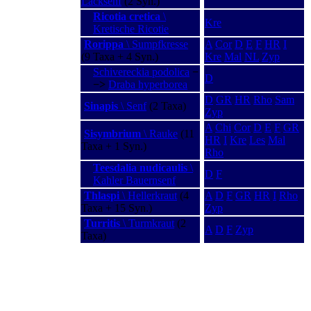
Lacksenf
(2 Syn.)
Ricotia cretica
\
Kre
Kretische Ricotie
Rorippa
\ Sumpfkresse
A
Cor
D
E
F
HR
I
(9 Taxa + 4 Syn.)
Kre
Mal
NL
Zyp
Schivereckia podolica
−
D
−>
Draba hyperborea
D
GR
HR
Rho
Sam
Sinapis
\ Senf
(2 Taxa)
Zyp
A
Chi
Cor
D
E
F
GR
Sisymbrium
\ Rauke
(11
HR
I
Kre
Les
Mal
Taxa + 1 Syn.)
Rho
Teesdalia nudicaulis
\
D
F
Kahler Bauernsenf
Thlaspi
\ Hellerkraut
(4
A
D
F
GR
HR
I
Rho
Taxa + 15 Syn.)
Zyp
Turritis
\ Turmkraut
(2
A
D
F
Zyp
Taxa)