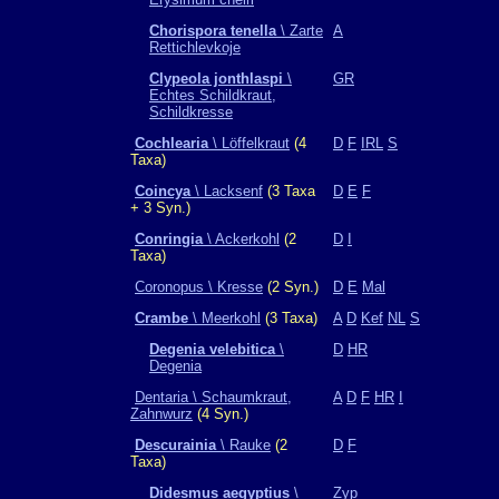
Chorispora tenella
\ Zarte
A
Rettichlevkoje
Clypeola jonthlaspi
\
GR
Echtes Schildkraut,
Schildkresse
Cochlearia
\ Löffelkraut
(4
D
F
IRL
S
Taxa)
Coincya
\ Lacksenf
(3 Taxa
D
E
F
+ 3 Syn.)
Conringia
\ Ackerkohl
(2
D
I
Taxa)
Coronopus \ Kresse
(2 Syn.)
D
E
Mal
Crambe
\ Meerkohl
(3 Taxa)
A
D
Kef
NL
S
Degenia velebitica
\
D
HR
Degenia
Dentaria \ Schaumkraut,
A
D
F
HR
I
Zahnwurz
(4 Syn.)
Descurainia
\ Rauke
(2
D
F
Taxa)
Didesmus aegyptius
\
Zyp