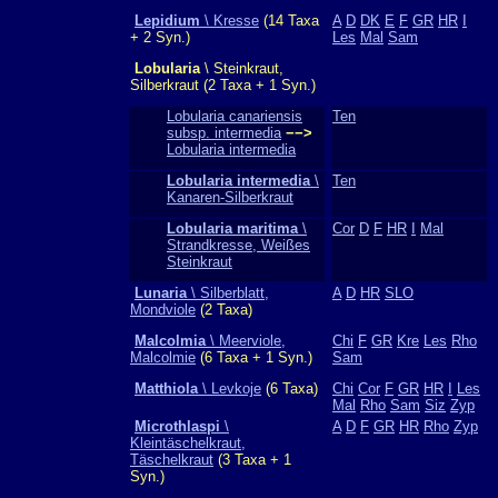
Lepidium
\ Kresse
(14 Taxa
A
D
DK
E
F
GR
HR
I
+ 2 Syn.)
Les
Mal
Sam
Lobularia
\ Steinkraut,
Silberkraut (2 Taxa + 1 Syn.)
Lobularia canariensis
Ten
subsp. intermedia
−−>
Lobularia intermedia
Lobularia intermedia
\
Ten
Kanaren-Silberkraut
Lobularia maritima
\
Cor
D
F
HR
I
Mal
Strandkresse, Weißes
Steinkraut
Lunaria
\ Silberblatt,
A
D
HR
SLO
Mondviole
(2 Taxa)
Malcolmia
\ Meerviole,
Chi
F
GR
Kre
Les
Rho
Malcolmie
(6 Taxa + 1 Syn.)
Sam
Matthiola
\ Levkoje
(6 Taxa)
Chi
Cor
F
GR
HR
I
Les
Mal
Rho
Sam
Siz
Zyp
Microthlaspi
\
A
D
F
GR
HR
Rho
Zyp
Kleintäschelkraut,
Täschelkraut
(3 Taxa + 1
Syn.)