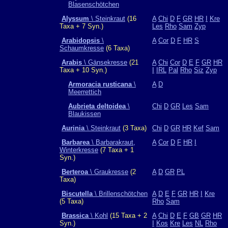
Blasenschötchen
Alyssum
\ Steinkraut
(16
A
Chi
D
F
GR
HR
I
Kre
Taxa + 7 Syn.)
Les
Rho
Sam
Zyp
Arabidopsis
\
A
Cor
D
F
HR
S
Schaumkresse
(6 Taxa)
Arabis
\ Gänsekresse
(21
A
Chi
Cor
D
E
F
GR
HR
Taxa + 10 Syn.)
I
IRL
Pal
Rho
Siz
Zyp
Armoracia rusticana
\
A
D
Meerrettich
Aubrieta deltoidea
\
Chi
D
GR
Les
Sam
Blaukissen
Aurinia
\ Steinkraut
(3 Taxa)
Chi
D
GR
HR
Kef
Sam
Barbarea
\ Barbarakraut,
A
Cor
D
F
HR
I
Winterkresse
(7 Taxa + 1
Syn.)
Berteroa
\ Graukresse
(2
A
D
GR
PL
Taxa)
Biscutella
\ Brillenschötchen
A
D
E
F
GR
HR
I
Kre
(5 Taxa)
Rho
Sam
Brassica
\ Kohl
(15 Taxa + 2
A
Chi
D
E
F
GB
GR
HR
Syn.)
I
Kos
Kre
Les
NL
Rho