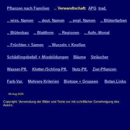
Pflanzen nach Familien
.. Verwandtschaft:
APG
trad.
.. wiss. Namen
.. deut. Namen
.. engl. Namen
.. Blütenfarben
.. Blütenbau
.. Blattform
.. Regionen
.. Aufn.-Monat
.. Früchten + Samen
.. Wurzeln + Knollen
Schädlingsbefall + Missbildungen
Bäume
Sträucher
Wasser-Pfl.
Kletter-/Schling-Pfl.
Nutz-Pfl.
Zier-Pflanzen
Farb-Var.
Mehrere Kriterien
Biotope + Gruppen
Botan.Links
06-Aug-2026
Copyright: Verwendung der Bilder und Texte nur mit schriftlicher Genehmigung des
Autors.