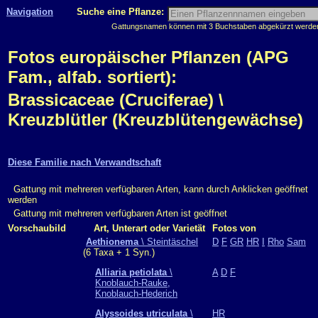
Navigation
Suche eine Pflanze:
Gattungsnamen können mit 3 Buchstaben abgekürzt werden, 
Fotos europäischer Pflanzen (APG
Fam., alfab. sortiert):
Brassicaceae (Cruciferae) \
Kreuzblütler (Kreuzblütengewächse)
Diese Familie nach Verwandtschaft
Gattung mit mehreren verfügbaren Arten, kann durch Anklicken geöffnet
werden
Gattung mit mehreren verfügbaren Arten ist geöffnet
Vorschaubild
Art, Unterart oder Varietät
Fotos von
Aethionema
\ Steintäschel
D
F
GR
HR
I
Rho
Sam
(6 Taxa + 1 Syn.)
Alliaria petiolata
\
A
D
F
Knoblauch-Rauke,
Knoblauch-Hederich
Alyssoides utriculata
\
HR