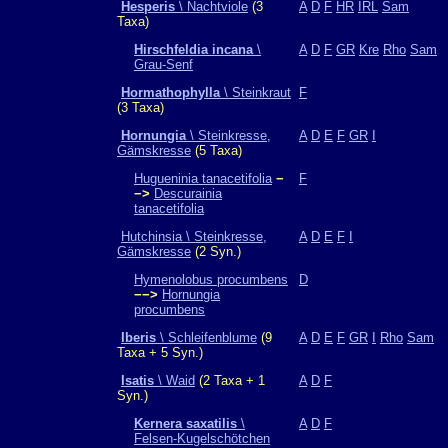
Hesperis
\ Nachtviole
(3
A
D
F
HR
IRL
Sam
Taxa)
Hirschfeldia incana
\
A
D
F
GR
Kre
Rho
Sam
Grau-Senf
Hormathophylla
\ Steinkraut
F
(3 Taxa)
Hornungia
\ Steinkresse,
A
D
E
F
GR
I
Gämskresse
(5 Taxa)
Hugueninia tanacetifolia
−
F
−>
Descurainia
tanacetifolia
Hutchinsia \ Steinkresse,
A
D
E
F
I
Gämskresse
(2 Syn.)
Hymenolobus procumbens
D
−−>
Hornungia
procumbens
Iberis
\ Schleifenblume
(9
A
D
E
F
GR
I
Rho
Sam
Taxa + 5 Syn.)
Isatis
\ Waid
(2 Taxa + 1
A
D
F
Syn.)
Kernera saxatilis
\
A
D
F
Felsen-Kugelschötchen