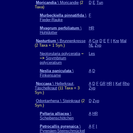
Moricandia
\ Moricandie
(2
D
E
Tun
Taxa)
Murbeckiella pinnatifida
\
F
Fieder-Rauke
Myagrum perfoliatum
\
HR
Hohldotter
Nasturtium
\ Brunnenkresse
A
Cor
D
E
F
I
Kre
Mal
(2 Taxa + 1 Syn.)
NL
Zyp
Neotorularia polyceratia
−
Les
−>
Sisymbrium
polyceratium
Neslia paniculata
\
A
D
Finkensame
Noccaea
\ Hellerkraut,
A
D
F
GR
HR
I
Kef
Rho
Täschelkraut
(11 Taxa + 3
Zyp
Syn.)
Odontarrhena \ Steinkraut
(2
D
Zyp
Syn.)
Peltaria alliacea
\
A
HR
Scheibenschötchen
Petrocallis pyrenaica
\
A
F
I
Pyrenäen-Steinschmückel