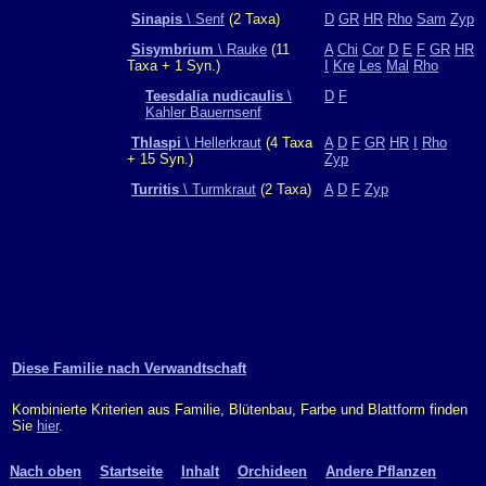
Sinapis
\ Senf
(2 Taxa)
D
GR
HR
Rho
Sam
Zyp
Sisymbrium
\ Rauke
(11
A
Chi
Cor
D
E
F
GR
HR
Taxa + 1 Syn.)
I
Kre
Les
Mal
Rho
Teesdalia nudicaulis
\
D
F
Kahler Bauernsenf
Thlaspi
\ Hellerkraut
(4 Taxa
A
D
F
GR
HR
I
Rho
+ 15 Syn.)
Zyp
Turritis
\ Turmkraut
(2 Taxa)
A
D
F
Zyp
Diese Familie nach Verwandtschaft
Kombinierte Kriterien aus Familie, Blütenbau, Farbe und Blattform finden
Sie
hier
.
Nach oben
Startseite
Inhalt
Orchideen
Andere Pflanzen