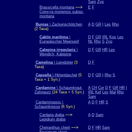
Sam
Zyp
Brassicella montana
−−>
E
F
Coincya monensis subsp.
montana
Bunias
\ Zackenschötchen
A
D
GR
I
Les
Rho
(2 Taxa)
Cakile maritima
\
D
F
GR
IRL
Kos
Les
Europäischer Meersenf
NL
Rho
S
Zyp
Calepina irregularis
\
D
F
GR
HR
Les
Wendich, Kalepine
Camelina
\ Leindotter
(3
D
F
Taxa)
Capsella
\ Hirtentäschel
(5
D
F
GR
I
Rho
S
Taxa + 1 Syn.)
Cardamine
\ Schaumkraut,
A
CH
Cor
D
F
GR
HR
I
Zahnwurz
(24 Taxa + 5 Syn.)
IRL
Kef
Les
Mal
Rho
Sam
Cardaminopsis \
A
D
F
HR
S
Schaumkresse
(6 Syn.)
Cardaria draba
−−>
A
D
Sam
Lepidium draba
Cheiranthus cheiri
−−>
D
F
HR
Sam
Erysimum cheiri