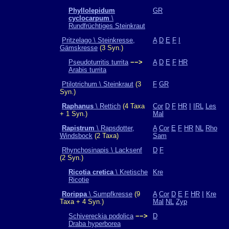
Phyllolepidum
GR
cyclocarpum
\
Rundfrüchtiges Steinkraut
Pritzelago \ Steinkresse,
A
D
E
F
I
Gämskresse
(3 Syn.)
Pseudoturritis turrita
−−>
A
D
E
F
HR
Arabis turrita
Ptilotrichum \ Steinkraut
(3
F
GR
Syn.)
Raphanus
\ Rettich
(4 Taxa
Cor
D
F
HR
I
IRL
Les
+ 1 Syn.)
Mal
Rapistrum
\ Rapsdotter,
A
Cor
E
F
HR
NL
Rho
Windsbock
(2 Taxa)
Sam
Rhynchosinapis \ Lacksenf
D
F
(2 Syn.)
Ricotia cretica
\ Kretische
Kre
Ricotie
Rorippa
\ Sumpfkresse
(9
A
Cor
D
E
F
HR
I
Kre
Taxa + 4 Syn.)
Mal
NL
Zyp
Schivereckia podolica
−−>
D
Draba hyperborea