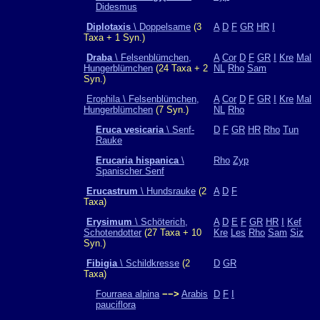
Didesmus
Diplotaxis
\ Doppelsame
(3
A
D
F
GR
HR
I
Taxa + 1 Syn.)
Draba
\ Felsenblümchen,
A
Cor
D
F
GR
I
Kre
Mal
Hungerblümchen
(24 Taxa + 2
NL
Rho
Sam
Syn.)
Erophila \ Felsenblümchen,
A
Cor
D
F
GR
I
Kre
Mal
Hungerblümchen
(7 Syn.)
NL
Rho
Eruca vesicaria
\ Senf-
D
F
GR
HR
Rho
Tun
Rauke
Erucaria hispanica
\
Rho
Zyp
Spanischer Senf
Erucastrum
\ Hundsrauke
(2
A
D
F
Taxa)
Erysimum
\ Schöterich,
A
D
E
F
GR
HR
I
Kef
Schotendotter
(27 Taxa + 10
Kre
Les
Rho
Sam
Siz
Syn.)
Fibigia
\ Schildkresse
(2
D
GR
Taxa)
Fourraea alpina
−−>
Arabis
D
F
I
pauciflora