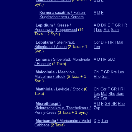
Syn.)
Kernera saxatilis
\ Felsen-
A
D
F
Kugelschötchen / Kernera
Lepidium
\ Kresse /
A
D
DK
E
F
GR
HR
Pepperwort, Pepperweed
(14
I
Les
Mal
Sam
Taxa + 2 Syn.)
Lobularia
\ Steinkraut,
Cor
D
F
HR
I
Mal
Silberkraut / Alison
(2 Taxa + 1
Ten
Syn.)
Lunaria
\ Silberblatt, Mondviole
A
D
HR
SLO
/ Honesty
(2 Taxa)
Malcolmia
\ Meerviole,
Chi
F
GR
Kre
Les
Malcolmie / Stock
(6 Taxa + 1
Rho
Sam
Syn.)
Matthiola
\ Levkoje / Stock
(6
Chi
Cor
F
GR
HR
I
Taxa)
Les
Mal
Rho
Sam
Siz
Zyp
Microthlaspi
\
A
D
F
GR
HR
Rho
Kleintäschelkraut, Täschelkraut /
Zyp
Penny-Cress
(3 Taxa + 1 Syn.)
Moricandia
\ Moricandie / Violet
D
E
Tun
Cabbage
(2 Taxa)