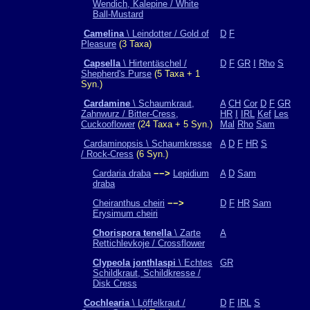
Wendich, Kalepine / White
Ball-Mustard
Camelina
\ Leindotter / Gold of
D
F
Pleasure
(3 Taxa)
Capsella
\ Hirtentäschel /
D
F
GR
I
Rho
S
Shepherd's Purse
(5 Taxa + 1
Syn.)
Cardamine
\ Schaumkraut,
A
CH
Cor
D
F
GR
Zahnwurz / Bitter-Cress,
HR
I
IRL
Kef
Les
Cuckooflower
(24 Taxa + 5 Syn.)
Mal
Rho
Sam
Cardaminopsis \ Schaumkresse
A
D
F
HR
S
/ Rock-Cress
(6 Syn.)
Cardaria draba
−−>
Lepidium
A
D
Sam
draba
Cheiranthus cheiri
−−>
D
F
HR
Sam
Erysimum cheiri
Chorispora tenella
\ Zarte
A
Rettichlevkoje / Crossflower
Clypeola jonthlaspi
\ Echtes
GR
Schildkraut, Schildkresse /
Disk Cress
Cochlearia
\ Löffelkraut /
D
F
IRL
S