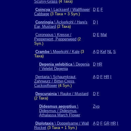
Scurvy-Grass
(4 Taxa)
Coincya
\ Lacksenf / Wallflower
D
E
F
Cabbage
(3 Taxa + 3 Syn.)
Conringia
\ Ackerkohl / Hare's
D
I
Ear, Mustard
(2 Taxa)
Coronopus \ Kresse /
D
E
Mal
Pepperwort, Pepperweed
(2
Syn.)
Crambe
\ Meerkohl / Kale
(3
A
D
Kef
NL
S
Taxa)
Degenia velebitica
\ Degenia
D
HR
/ Velebit Degenia
Dentaria \ Schaumkraut,
A
D
F
HR
I
Zahnwurz / Bitter-Cress,
Cuckooflower
(4 Syn.)
Descurainia
\ Rauke / Mustard
D
F
(2 Taxa)
Didesmus aegyptius
\
Zyp
Didesmus / Didesmus,
Athalassa March Flower
Diplotaxis
\ Doppelsame / Wall
A
D
F
GR
HR
I
Rocket
(3 Taxa + 1 Syn.)