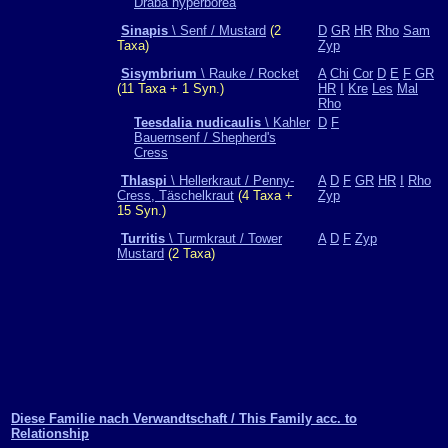
Draba hyperborea
Sinapis
\ Senf / Mustard
(2
D
GR
HR
Rho
Sam
Taxa)
Zyp
Sisymbrium
\ Rauke / Rocket
A
Chi
Cor
D
E
F
GR
(11 Taxa + 1 Syn.)
HR
I
Kre
Les
Mal
Rho
Teesdalia nudicaulis
\ Kahler
D
F
Bauernsenf / Shepherd's
Cress
Thlaspi
\ Hellerkraut / Penny-
A
D
F
GR
HR
I
Rho
Cress, Täschelkraut
(4 Taxa +
Zyp
15 Syn.)
Turritis
\ Turmkraut / Tower
A
D
F
Zyp
Mustard
(2 Taxa)
Diese Familie nach Verwandtschaft / This Family acc. to
Relationship