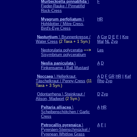
Murbeckiella pinnatifida
\
F
Fieder-Rauke / Pinnatifid
Rock-Cress
Myagrum perfoliatum
\
HR
Hohldotter / Mitre Cress,
Bird's-Eye Cress
Nasturtium
\ Brunnenkresse /
A
Cor
D
E
F
I
Kre
Water Cress
(2 Taxa + 1 Syn.)
Mal
NL
Zyp
Neotorularia polyceratia
−−>
Les
Sisymbrium polyceratium
Neslia paniculata
\
A
D
Finkensame / Ball Mustard
Noccaea
\ Hellerkraut,
A
D
F
GR
HR
I
Kef
Täschelkraut / Penny-Cress
(11
Rho
Zyp
Taxa + 3 Syn.)
Odontarrhena \ Steinkraut /
D
Zyp
Alison, Madwort
(2 Syn.)
Peltaria alliacea
\
A
HR
Scheibenschötchen / Garlic
Cress
Petrocallis pyrenaica
\
A
F
I
Pyrenäen-Steinschmückel /
Pyrenean Whitlow Grass