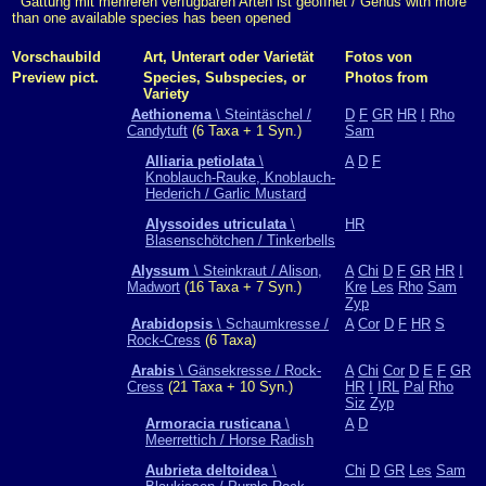
Gattung mit mehreren verfügbaren Arten ist geöffnet / Genus with more
than one available species has been opened
Vorschaubild
Art, Unterart oder Varietät
Fotos von
Preview pict.
Species, Subspecies, or
Photos from
Variety
Aethionema
\ Steintäschel /
D
F
GR
HR
I
Rho
Candytuft
(6 Taxa + 1 Syn.)
Sam
Alliaria petiolata
\
A
D
F
Knoblauch-Rauke, Knoblauch-
Hederich / Garlic Mustard
Alyssoides utriculata
\
HR
Blasenschötchen / Tinkerbells
Alyssum
\ Steinkraut / Alison,
A
Chi
D
F
GR
HR
I
Madwort
(16 Taxa + 7 Syn.)
Kre
Les
Rho
Sam
Zyp
Arabidopsis
\ Schaumkresse /
A
Cor
D
F
HR
S
Rock-Cress
(6 Taxa)
Arabis
\ Gänsekresse / Rock-
A
Chi
Cor
D
E
F
GR
Cress
(21 Taxa + 10 Syn.)
HR
I
IRL
Pal
Rho
Siz
Zyp
Armoracia rusticana
\
A
D
Meerrettich / Horse Radish
Aubrieta deltoidea
\
Chi
D
GR
Les
Sam