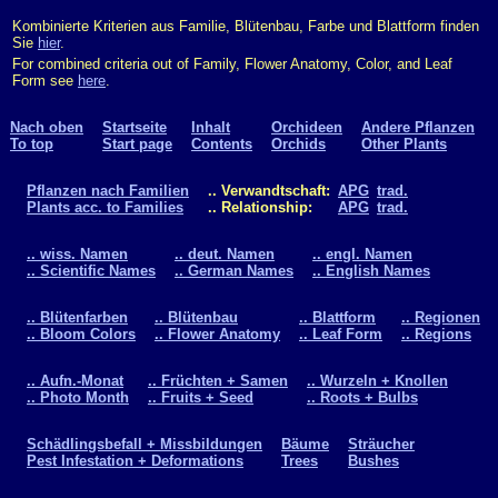
Kombinierte Kriterien aus Familie, Blütenbau, Farbe und Blattform finden
Sie
hier
.
For combined criteria out of Family, Flower Anatomy, Color, and Leaf
Form see
here
.
Nach oben
Startseite
Inhalt
Orchideen
Andere Pflanzen
To top
Start page
Contents
Orchids
Other Plants
Pflanzen nach Familien
.. Verwandtschaft:
APG
trad.
Plants acc. to Families
.. Relationship:
APG
trad.
.. wiss. Namen
.. deut. Namen
.. engl. Namen
.. Scientific Names
.. German Names
.. English Names
.. Blütenfarben
.. Blütenbau
.. Blattform
.. Regionen
.. Bloom Colors
.. Flower Anatomy
.. Leaf Form
.. Regions
.. Aufn.-Monat
.. Früchten + Samen
.. Wurzeln + Knollen
.. Photo Month
.. Fruits + Seed
.. Roots + Bulbs
Schädlingsbefall + Missbildungen
Bäume
Sträucher
Pest Infestation + Deformations
Trees
Bushes