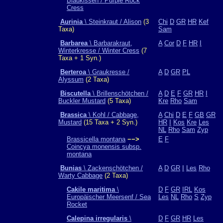
Blaukissen / Purple Rock
Cress
Aurinia
\ Steinkraut / Alison
(3
Chi
D
GR
HR
Kef
Taxa)
Sam
Barbarea
\ Barbarakraut,
A
Cor
D
F
HR
I
Winterkresse / Winter Cress
(7
Taxa + 1 Syn.)
Berteroa
\ Graukresse /
A
D
GR
PL
Alyssum
(2 Taxa)
Biscutella
\ Brillenschötchen /
A
D
E
F
GR
HR
I
Buckler Mustard
(5 Taxa)
Kre
Rho
Sam
Brassica
\ Kohl / Cabbage,
A
Chi
D
E
F
GB
GR
Mustard
(15 Taxa + 2 Syn.)
HR
I
Kos
Kre
Les
NL
Rho
Sam
Zyp
Brassicella montana
−−>
E
F
Coincya monensis subsp.
montana
Bunias
\ Zackenschötchen /
A
D
GR
I
Les
Rho
Warty Cabbage
(2 Taxa)
Cakile maritima
\
D
F
GR
IRL
Kos
Europäischer Meersenf / Sea
Les
NL
Rho
S
Zyp
Rocket
Calepina irregularis
\
D
F
GR
HR
Les