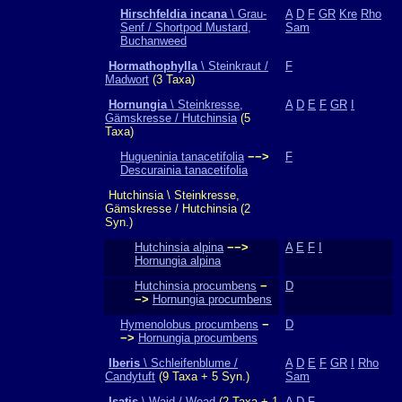
Hirschfeldia incana
\ Grau-
A
D
F
GR
Kre
Rho
Senf / Shortpod Mustard,
Sam
Buchanweed
Hormathophylla
\ Steinkraut /
F
Madwort
(3 Taxa)
Hornungia
\ Steinkresse,
A
D
E
F
GR
I
Gämskresse / Hutchinsia
(5
Taxa)
Hugueninia tanacetifolia
−−>
F
Descurainia tanacetifolia
Hutchinsia \ Steinkresse,
Gämskresse / Hutchinsia (2
Syn.)
Hutchinsia alpina
−−>
A
E
F
I
Hornungia alpina
Hutchinsia procumbens
−
D
−>
Hornungia procumbens
Hymenolobus procumbens
−
D
−>
Hornungia procumbens
Iberis
\ Schleifenblume /
A
D
E
F
GR
I
Rho
Candytuft
(9 Taxa + 5 Syn.)
Sam
Isatis
\ Waid / Woad
(2 Taxa + 1
A
D
F