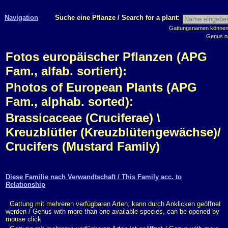
Navigation
Suche eine Pflanze / Search for a plant:
Gattungsnamen können m
Genus n
Fotos europäischer Pflanzen (APG
Fam., alfab. sortiert):
Photos of European Plants (APG
Fam., alphab. sorted):
Brassicaceae (Cruciferae) \
Kreuzblütler (Kreuzblütengewächse)/
Crucifers (Mustard Family)
Diese Familie nach Verwandtschaft / This Family acc. to
Relationship
Gattung mit mehreren verfügbaren Arten, kann durch Anklicken geöffnet
werden / Genus with more than one available species, can be opened by
mouse click