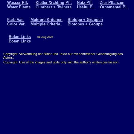
Wasser-Pfl.
Kletter-/Schling-Pfl.
Nutz-Pfl.
Zier-Pflanzen
Water Plants
Climbers + Twiners
Useful Pl.
Ornamental Pl.
Farb-Var.
Mehrere Kriterien
Biotope + Gruppen
Color Var.
Multiple Criteria
Biotopes + Groups
Botan.Links
04-Aug-2026
Botan.Links
Copyright: Verwendung der Bilder und Texte nur mit schriftlicher Genehmigung des
Autors.
Copyright: Use of the images and texts only with the author's written permission.