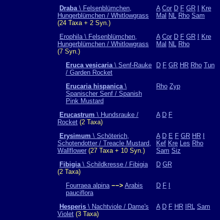
Draba
\ Felsenblümchen,
A
Cor
D
F
GR
I
Kre
Hungerblümchen / Whitlowgrass
Mal
NL
Rho
Sam
(24 Taxa + 2 Syn.)
Erophila \ Felsenblümchen,
A
Cor
D
F
GR
I
Kre
Hungerblümchen / Whitlowgrass
Mal
NL
Rho
(7 Syn.)
Eruca vesicaria
\ Senf-Rauke
D
F
GR
HR
Rho
Tun
/ Garden Rocket
Erucaria hispanica
\
Rho
Zyp
Spanischer Senf / Spanish
Pink Mustard
Erucastrum
\ Hundsrauke /
A
D
F
Rocket
(2 Taxa)
Erysimum
\ Schöterich,
A
D
E
F
GR
HR
I
Schotendotter / Treacle Mustard,
Kef
Kre
Les
Rho
Wallflower
(27 Taxa + 10 Syn.)
Sam
Siz
Fibigia
\ Schildkresse / Fibigia
D
GR
(2 Taxa)
Fourraea alpina
−−>
Arabis
D
F
I
pauciflora
Hesperis
\ Nachtviole / Dame's
A
D
F
HR
IRL
Sam
Violet
(3 Taxa)