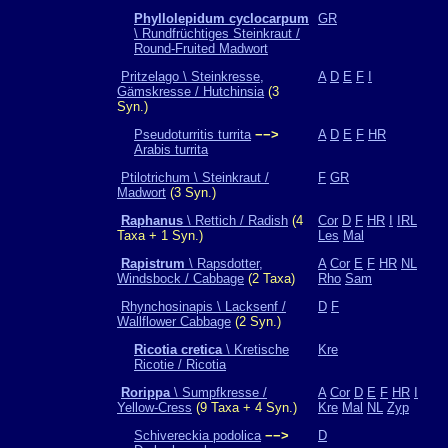
Phyllolepidum cyclocarpum
GR
\ Rundfrüchtiges Steinkraut /
Round-Fruited Madwort
Pritzelago \ Steinkresse,
A
D
E
F
I
Gämskresse / Hutchinsia
(3
Syn.)
Pseudoturritis turrita
−−>
A
D
E
F
HR
Arabis turrita
Ptilotrichum \ Steinkraut /
F
GR
Madwort
(3 Syn.)
Raphanus
\ Rettich / Radish
(4
Cor
D
F
HR
I
IRL
Taxa + 1 Syn.)
Les
Mal
Rapistrum
\ Rapsdotter,
A
Cor
E
F
HR
NL
Windsbock / Cabbage
(2 Taxa)
Rho
Sam
Rhynchosinapis \ Lacksenf /
D
F
Wallflower Cabbage
(2 Syn.)
Ricotia cretica
\ Kretische
Kre
Ricotie / Ricotia
Rorippa
\ Sumpfkresse /
A
Cor
D
E
F
HR
I
Yellow-Cress
(9 Taxa + 4 Syn.)
Kre
Mal
NL
Zyp
Schivereckia podolica
−−>
D