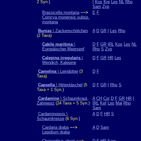
2 Syn.)
I
Kos
Kre
Les
NL
Rho
Sam
Zyp
Brassicella montana
−−>
E
F
Coincya monensis subsp.
montana
Bunias
\ Zackenschötchen
A
D
GR
I
Les
Rho
(2 Taxa)
Cakile maritima
\
D
F
GR
IRL
Kos
Les
NL
Europäischer Meersenf
Rho
S
Zyp
Calepina irregularis
\
D
F
GR
HR
Les
Wendich, Kalepine
Camelina
\ Leindotter
(3
D
F
Taxa)
Capsella
\ Hirtentäschel
(5
D
F
GR
I
Rho
S
Taxa + 1 Syn.)
Cardamine
\ Schaumkraut,
A
CH
Cor
D
F
GR
HR
I
Zahnwurz
(24 Taxa + 5 Syn.)
IRL
Kef
Les
Mal
Rho
Sam
Cardaminopsis \
A
D
F
HR
S
Schaumkresse
(6 Syn.)
Cardaria draba
−−>
A
D
Sam
Lepidium draba
Cheiranthus cheiri
−−>
D
F
HR
Sam