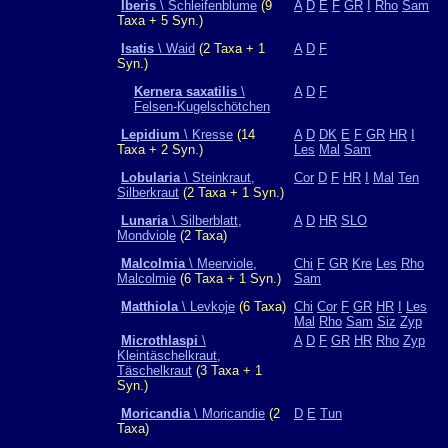
Iberis
\ Schleifenblume
(9
A
D
E
F
GR
I
Rho
Sam
Taxa + 5 Syn.)
Isatis
\ Waid
(2 Taxa + 1
A
D
F
Syn.)
Kernera saxatilis
\
A
D
F
Felsen-Kugelschötchen
Lepidium
\ Kresse
(14
A
D
DK
E
F
GR
HR
I
Taxa + 2 Syn.)
Les
Mal
Sam
Lobularia
\ Steinkraut,
Cor
D
F
HR
I
Mal
Ten
Silberkraut
(2 Taxa + 1 Syn.)
Lunaria
\ Silberblatt,
A
D
HR
SLO
Mondviole
(2 Taxa)
Malcolmia
\ Meerviole,
Chi
F
GR
Kre
Les
Rho
Malcolmie
(6 Taxa + 1 Syn.)
Sam
Matthiola
\ Levkoje
(6 Taxa)
Chi
Cor
F
GR
HR
I
Les
Mal
Rho
Sam
Siz
Zyp
Microthlaspi
\
A
D
F
GR
HR
Rho
Zyp
Kleintäschelkraut,
Täschelkraut
(3 Taxa + 1
Syn.)
Moricandia
\ Moricandie
(2
D
E
Tun
Taxa)