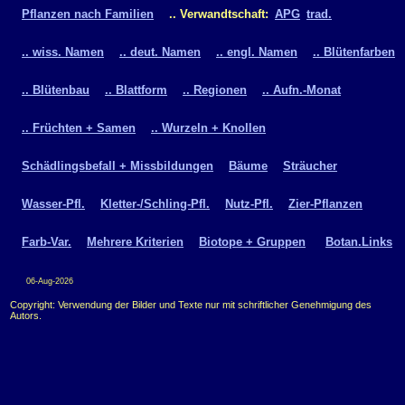
Pflanzen nach Familien
.. Verwandtschaft:
APG
trad.
.. wiss. Namen
.. deut. Namen
.. engl. Namen
.. Blütenfarben
.. Blütenbau
.. Blattform
.. Regionen
.. Aufn.-Monat
.. Früchten + Samen
.. Wurzeln + Knollen
Schädlingsbefall + Missbildungen
Bäume
Sträucher
Wasser-Pfl.
Kletter-/Schling-Pfl.
Nutz-Pfl.
Zier-Pflanzen
Farb-Var.
Mehrere Kriterien
Biotope + Gruppen
Botan.Links
06-Aug-2026
Copyright: Verwendung der Bilder und Texte nur mit schriftlicher Genehmigung des
Autors.