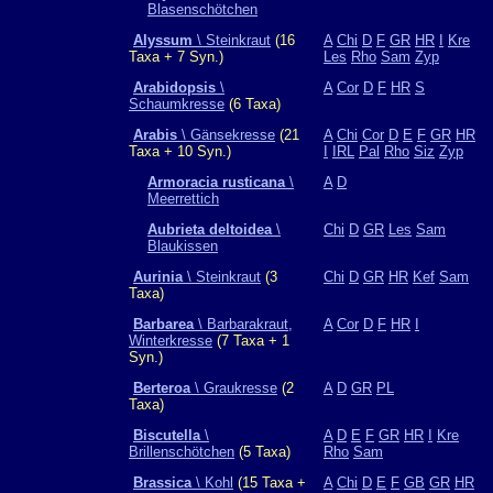
Blasenschötchen
Alyssum
\ Steinkraut
(16
A
Chi
D
F
GR
HR
I
Kre
Taxa + 7 Syn.)
Les
Rho
Sam
Zyp
Arabidopsis
\
A
Cor
D
F
HR
S
Schaumkresse
(6 Taxa)
Arabis
\ Gänsekresse
(21
A
Chi
Cor
D
E
F
GR
HR
Taxa + 10 Syn.)
I
IRL
Pal
Rho
Siz
Zyp
Armoracia rusticana
\
A
D
Meerrettich
Aubrieta deltoidea
\
Chi
D
GR
Les
Sam
Blaukissen
Aurinia
\ Steinkraut
(3
Chi
D
GR
HR
Kef
Sam
Taxa)
Barbarea
\ Barbarakraut,
A
Cor
D
F
HR
I
Winterkresse
(7 Taxa + 1
Syn.)
Berteroa
\ Graukresse
(2
A
D
GR
PL
Taxa)
Biscutella
\
A
D
E
F
GR
HR
I
Kre
Brillenschötchen
(5 Taxa)
Rho
Sam
Brassica
\ Kohl
(15 Taxa +
A
Chi
D
E
F
GB
GR
HR