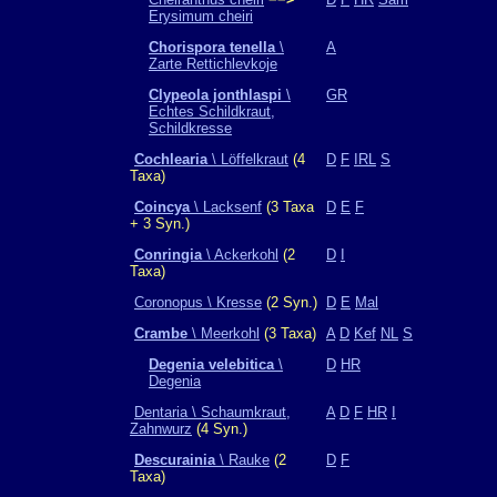
Erysimum cheiri
Chorispora tenella
\
A
Zarte Rettichlevkoje
Clypeola jonthlaspi
\
GR
Echtes Schildkraut,
Schildkresse
Cochlearia
\ Löffelkraut
(4
D
F
IRL
S
Taxa)
Coincya
\ Lacksenf
(3 Taxa
D
E
F
+ 3 Syn.)
Conringia
\ Ackerkohl
(2
D
I
Taxa)
Coronopus \ Kresse
(2 Syn.)
D
E
Mal
Crambe
\ Meerkohl
(3 Taxa)
A
D
Kef
NL
S
Degenia velebitica
\
D
HR
Degenia
Dentaria \ Schaumkraut,
A
D
F
HR
I
Zahnwurz
(4 Syn.)
Descurainia
\ Rauke
(2
D
F
Taxa)