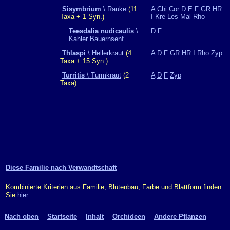
Sisymbrium
\ Rauke
(11
A
Chi
Cor
D
E
F
GR
HR
Taxa + 1 Syn.)
I
Kre
Les
Mal
Rho
Teesdalia nudicaulis
\
D
F
Kahler Bauernsenf
Thlaspi
\ Hellerkraut
(4
A
D
F
GR
HR
I
Rho
Zyp
Taxa + 15 Syn.)
Turritis
\ Turmkraut
(2
A
D
F
Zyp
Taxa)
Diese Familie nach Verwandtschaft
Kombinierte Kriterien aus Familie, Blütenbau, Farbe und Blattform finden
Sie
hier
.
Nach oben
Startseite
Inhalt
Orchideen
Andere Pflanzen