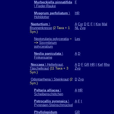
Murbeckiella pinnatifida
F
\ Fieder-Rauke
Myagrum perfoliatum
\
HR
Hohldotter
Nasturtium
\
A
Cor
D
E
F
I
Kre
Mal
Brunnenkresse
(2 Taxa + 1
NL
Zyp
Syn.)
Neotorularia polyceratia
−
Les
−>
Sisymbrium
polyceratium
Neslia paniculata
\
A
D
Finkensame
Noccaea
\ Hellerkraut,
A
D
F
GR
HR
I
Kef
Rho
Täschelkraut
(11 Taxa + 3
Zyp
Syn.)
Odontarrhena \ Steinkraut
(2
D
Zyp
Syn.)
Peltaria alliacea
\
A
HR
Scheibenschötchen
Petrocallis pyrenaica
\
A
F
I
Pyrenäen-Steinschmückel
Phyllolepidum
GR