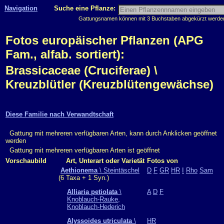
Navigation
Suche eine Pflanze:
Gattungsnamen können mit 3 Buchstaben abgekürzt werden, 
Fotos europäischer Pflanzen (APG
Fam., alfab. sortiert):
Brassicaceae (Cruciferae) \
Kreuzblütler (Kreuzblütengewächse)
Diese Familie nach Verwandtschaft
Gattung mit mehreren verfügbaren Arten, kann durch Anklicken geöffnet
werden
Gattung mit mehreren verfügbaren Arten ist geöffnet
Vorschaubild
Art, Unterart oder Varietät
Fotos von
Aethionema
\ Steintäschel
D
F
GR
HR
I
Rho
Sam
(6 Taxa + 1 Syn.)
Alliaria petiolata
\
A
D
F
Knoblauch-Rauke,
Knoblauch-Hederich
Alyssoides utriculata
\
HR