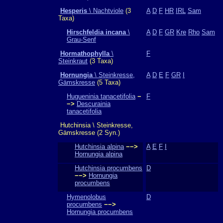
Hesperis
\ Nachtviole
(3
A
D
F
HR
IRL
Sam
Taxa)
Hirschfeldia incana
\
A
D
F
GR
Kre
Rho
Sam
Grau-Senf
Hormathophylla
\
F
Steinkraut
(3 Taxa)
Hornungia
\ Steinkresse,
A
D
E
F
GR
I
Gämskresse
(5 Taxa)
Hugueninia tanacetifolia
−
F
−>
Descurainia
tanacetifolia
Hutchinsia \ Steinkresse,
Gämskresse (2 Syn.)
Hutchinsia alpina
−−>
A
E
F
I
Hornungia alpina
Hutchinsia procumbens
D
−−>
Hornungia
procumbens
Hymenolobus
D
procumbens
−−>
Hornungia procumbens