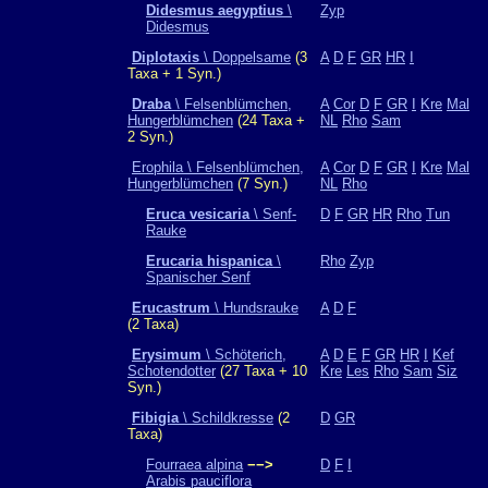
Didesmus aegyptius
\
Zyp
Didesmus
Diplotaxis
\ Doppelsame
(3
A
D
F
GR
HR
I
Taxa + 1 Syn.)
Draba
\ Felsenblümchen,
A
Cor
D
F
GR
I
Kre
Mal
Hungerblümchen
(24 Taxa +
NL
Rho
Sam
2 Syn.)
Erophila \ Felsenblümchen,
A
Cor
D
F
GR
I
Kre
Mal
Hungerblümchen
(7 Syn.)
NL
Rho
Eruca vesicaria
\ Senf-
D
F
GR
HR
Rho
Tun
Rauke
Erucaria hispanica
\
Rho
Zyp
Spanischer Senf
Erucastrum
\ Hundsrauke
A
D
F
(2 Taxa)
Erysimum
\ Schöterich,
A
D
E
F
GR
HR
I
Kef
Schotendotter
(27 Taxa + 10
Kre
Les
Rho
Sam
Siz
Syn.)
Fibigia
\ Schildkresse
(2
D
GR
Taxa)
Fourraea alpina
−−>
D
F
I
Arabis pauciflora