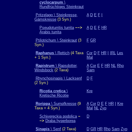
cyclocarpum
\
Rundfrüchtiges Steinkraut
Pritzelago \ Steinkresse,
A
D
E
F
I
Gämskresse
(3 Syn.)
Pseudoturritis turrita
−−>
A
D
E
F
HR
Arabis turrita
Ptilotrichum \ Steinkraut
(3
F
GR
Syn.)
Raphanus
\ Rettich
(4 Taxa
Cor
D
F
HR
I
IRL
Les
+ 1 Syn.)
Mal
Rapistrum
\ Rapsdotter,
A
Cor
E
F
HR
NL
Rho
Windsbock
(2 Taxa)
Sam
Rhynchosinapis \ Lacksenf
D
F
(2 Syn.)
Ricotia cretica
\
Kre
Kretische Ricotie
Rorippa
\ Sumpfkresse
(9
A
Cor
D
E
F
HR
I
Kre
Taxa + 4 Syn.)
Mal
NL
Zyp
Schivereckia podolica
−
D
−>
Draba hyperborea
Sinapis
\ Senf
(2 Taxa)
D
GR
HR
Rho
Sam
Zyp