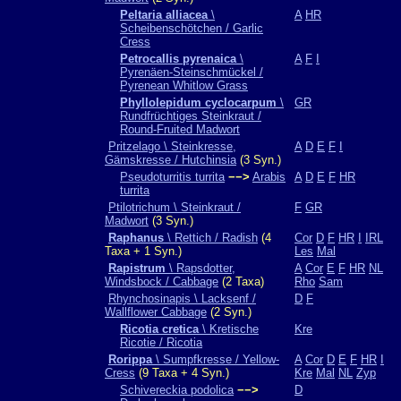
Peltaria alliacea
\
A
HR
Scheibenschötchen / Garlic
Cress
Petrocallis pyrenaica
\
A
F
I
Pyrenäen-Steinschmückel /
Pyrenean Whitlow Grass
Phyllolepidum cyclocarpum
\
GR
Rundfrüchtiges Steinkraut /
Round-Fruited Madwort
Pritzelago \ Steinkresse,
A
D
E
F
I
Gämskresse / Hutchinsia
(3 Syn.)
Pseudoturritis turrita
−−>
Arabis
A
D
E
F
HR
turrita
Ptilotrichum \ Steinkraut /
F
GR
Madwort
(3 Syn.)
Raphanus
\ Rettich / Radish
(4
Cor
D
F
HR
I
IRL
Taxa + 1 Syn.)
Les
Mal
Rapistrum
\ Rapsdotter,
A
Cor
E
F
HR
NL
Windsbock / Cabbage
(2 Taxa)
Rho
Sam
Rhynchosinapis \ Lacksenf /
D
F
Wallflower Cabbage
(2 Syn.)
Ricotia cretica
\ Kretische
Kre
Ricotie / Ricotia
Rorippa
\ Sumpfkresse / Yellow-
A
Cor
D
E
F
HR
I
Cress
(9 Taxa + 4 Syn.)
Kre
Mal
NL
Zyp
Schivereckia podolica
−−>
D