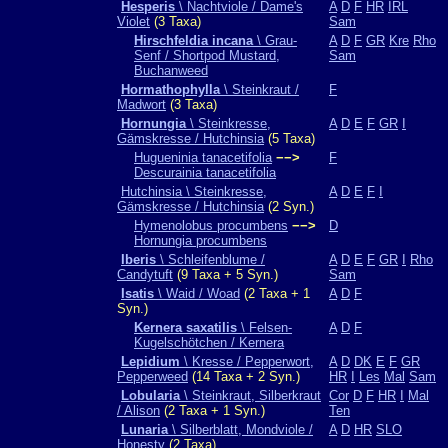
Hesperis
\ Nachtviole / Dame's
A
D
F
HR
IRL
Violet
(3 Taxa)
Sam
Hirschfeldia incana
\ Grau-
A
D
F
GR
Kre
Rho
Senf / Shortpod Mustard,
Sam
Buchanweed
Hormathophylla
\ Steinkraut /
F
Madwort
(3 Taxa)
Hornungia
\ Steinkresse,
A
D
E
F
GR
I
Gämskresse / Hutchinsia
(5 Taxa)
Hugueninia tanacetifolia
−−>
F
Descurainia tanacetifolia
Hutchinsia \ Steinkresse,
A
D
E
F
I
Gämskresse / Hutchinsia
(2 Syn.)
Hymenolobus procumbens
−−>
D
Hornungia procumbens
Iberis
\ Schleifenblume /
A
D
E
F
GR
I
Rho
Candytuft
(9 Taxa + 5 Syn.)
Sam
Isatis
\ Waid / Woad
(2 Taxa + 1
A
D
F
Syn.)
Kernera saxatilis
\ Felsen-
A
D
F
Kugelschötchen / Kernera
Lepidium
\ Kresse / Pepperwort,
A
D
DK
E
F
GR
Pepperweed
(14 Taxa + 2 Syn.)
HR
I
Les
Mal
Sam
Lobularia
\ Steinkraut, Silberkraut
Cor
D
F
HR
I
Mal
/ Alison
(2 Taxa + 1 Syn.)
Ten
Lunaria
\ Silberblatt, Mondviole /
A
D
HR
SLO
Honesty
(2 Taxa)