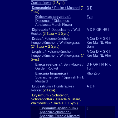
Cuckooflower
(4 Syn.)
Descurainia
\ Rauke / Mustard
(2
D
F
Taxa)
Didesmus aegyptius
\
Zyp
Didesmus / Didesmus,
Athalassa March Flower
Diplotaxis
\ Doppelsame / Wall
A
D
F
GR
HR
I
Rocket
(3 Taxa + 1 Syn.)
Draba
\ Felsenblümchen,
A
Cor
D
F
GR
I
Hungerblümchen / Whitlowgrass
Kre
Mal
NL
Rho
(24 Taxa + 2 Syn.)
Sam
Erophila \ Felsenblümchen,
A
Cor
D
F
GR
I
Hungerblümchen / Whitlowgrass
(7
Kre
Mal
NL
Rho
Syn.)
Eruca vesicaria
\ Senf-Rauke /
D
F
GR
HR
Rho
Garden Rocket
Tun
Erucaria hispanica
\
Rho
Zyp
Spanischer Senf / Spanish Pink
Mustard
Erucastrum
\ Hundsrauke /
A
D
F
Rocket
(2 Taxa)
Erysimum
\ Schöterich,
Schotendotter / Treacle Mustard,
Wallflower (27 Taxa + 10 Syn.)
Erysimum apenninum
\
I
Apennin-Schöterich /
Apennine Treacle Mustard