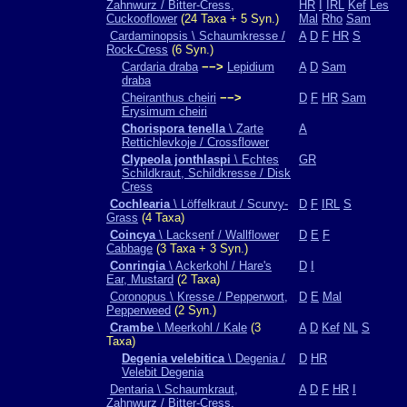
Zahnwurz / Bitter-Cress,
HR
I
IRL
Kef
Les
Cuckooflower
(24 Taxa + 5 Syn.)
Mal
Rho
Sam
Cardaminopsis \ Schaumkresse /
A
D
F
HR
S
Rock-Cress
(6 Syn.)
Cardaria draba
−−>
Lepidium
A
D
Sam
draba
Cheiranthus cheiri
−−>
D
F
HR
Sam
Erysimum cheiri
Chorispora tenella
\ Zarte
A
Rettichlevkoje / Crossflower
Clypeola jonthlaspi
\ Echtes
GR
Schildkraut, Schildkresse / Disk
Cress
Cochlearia
\ Löffelkraut / Scurvy-
D
F
IRL
S
Grass
(4 Taxa)
Coincya
\ Lacksenf / Wallflower
D
E
F
Cabbage
(3 Taxa + 3 Syn.)
Conringia
\ Ackerkohl / Hare's
D
I
Ear, Mustard
(2 Taxa)
Coronopus \ Kresse / Pepperwort,
D
E
Mal
Pepperweed
(2 Syn.)
Crambe
\ Meerkohl / Kale
(3
A
D
Kef
NL
S
Taxa)
Degenia velebitica
\ Degenia /
D
HR
Velebit Degenia
Dentaria \ Schaumkraut,
A
D
F
HR
I
Zahnwurz / Bitter-Cress,