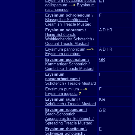
Erysimum nevadense subsp.
E
I
collisparsum
−−>
Erysimum
ruscinonense
Erysimum ochroleucum
\
F
Blassgelber Schöterich /
Creamish Treacle Mustard
Erysimum odoratum
\
A
D
HR
Honig-Schöterich,
Wohlriechender Schöterich /
Odorant Treacle Mustard
Erysimum pannonicum
−−>
A
D
HR
Erysimum odoratum
Erysimum pectinatum
\
GR
Kammartiger Schöterich /
Comb-Like Treacle Mustard
Erysimum
I
pseudorhaeticum
\
Schöterich / Treacle Mustard
Erysimum pumilum
−−>
F
Erysimum jugicola
?
Erysimum raulini
\
Kre
Schöterich / Treacle Mustard
Erysimum repandum
\
A
D
Brach-Schöterich,
Ausgespreizter Schöterich /
Spreading Treacle Mustard
Erysimum rhaeticum
\
F
Schweizer Schöterich /