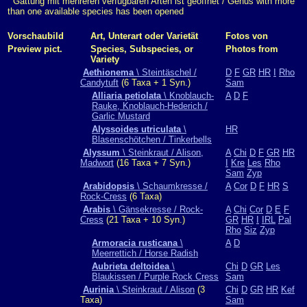
Gattung mit mehreren verfügbaren Arten ist geöffnet / Genus with more
than one available species has been opened
Vorschaubild
Art, Unterart oder Varietät
Fotos von
Preview pict.
Species, Subspecies, or
Photos from
Variety
Aethionema
\ Steintäschel /
D
F
GR
HR
I
Rho
Candytuft
(6 Taxa + 1 Syn.)
Sam
Alliaria petiolata
\ Knoblauch-
A
D
F
Rauke, Knoblauch-Hederich /
Garlic Mustard
Alyssoides utriculata
\
HR
Blasenschötchen / Tinkerbells
Alyssum
\ Steinkraut / Alison,
A
Chi
D
F
GR
HR
Madwort
(16 Taxa + 7 Syn.)
I
Kre
Les
Rho
Sam
Zyp
Arabidopsis
\ Schaumkresse /
A
Cor
D
F
HR
S
Rock-Cress
(6 Taxa)
Arabis
\ Gänsekresse / Rock-
A
Chi
Cor
D
E
F
Cress
(21 Taxa + 10 Syn.)
GR
HR
I
IRL
Pal
Rho
Siz
Zyp
Armoracia rusticana
\
A
D
Meerrettich / Horse Radish
Aubrieta deltoidea
\
Chi
D
GR
Les
Blaukissen / Purple Rock Cress
Sam
Aurinia
\ Steinkraut / Alison
(3
Chi
D
GR
HR
Kef
Taxa)
Sam