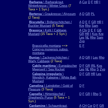
Barbarea
\ Barbarakraut,
A
Cor
D
F
HR
I
Winterkresse / Winter Cress
(7
Taxa + 1 Syn.)
Berteroa
\ Graukresse / Alyssum
A
D
GR
PL
(2 Taxa)
Biscutella
\ Brillenschötchen /
A
D
E
F
GR
HR
I
Buckler Mustard
(5 Taxa)
Kre
Rho
Sam
Brassica
\ Kohl / Cabbage,
A
Chi
D
E
F
GB
Mustard
(15 Taxa + 2 Syn.)
GR
HR
I
Kos
Kre
Les
NL
Rho
Sam
Zyp
Brassicella montana
−−>
E
F
Coincya monensis subsp.
montana
Bunias
\ Zackenschötchen /
A
D
GR
I
Les
Rho
Warty Cabbage
(2 Taxa)
Cakile maritima
\ Europäischer
D
F
GR
IRL
Kos
Meersenf / Sea Rocket
Les
NL
Rho
S
Zyp
Calepina irregularis
\
D
F
GR
HR
Les
Wendich, Kalepine / White Ball-
Mustard
Camelina
\ Leindotter / Gold of
D
F
Pleasure
(3 Taxa)
Capsella
\ Hirtentäschel /
D
F
GR
I
Rho
S
Shepherd's Purse
(5 Taxa + 1
Syn.)
Cardamine
\ Schaumkraut,
A
CH
Cor
D
F
GR