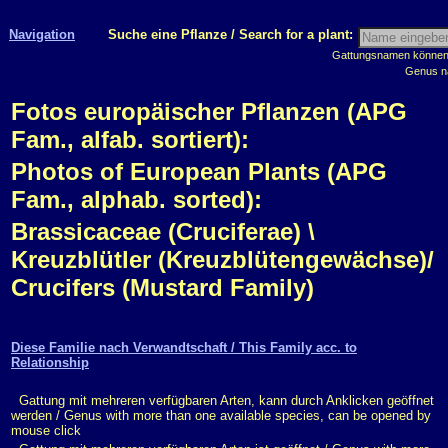
Navigation
Suche eine Pflanze / Search for a plant:
Gattungsnamen können m
Genus n
Fotos europäischer Pflanzen (APG
Fam., alfab. sortiert):
Photos of European Plants (APG
Fam., alphab. sorted):
Brassicaceae (Cruciferae) \
Kreuzblütler (Kreuzblütengewächse)/
Crucifers (Mustard Family)
Diese Familie nach Verwandtschaft / This Family acc. to
Relationship
Gattung mit mehreren verfügbaren Arten, kann durch Anklicken geöffnet
werden / Genus with more than one available species, can be opened by
mouse click