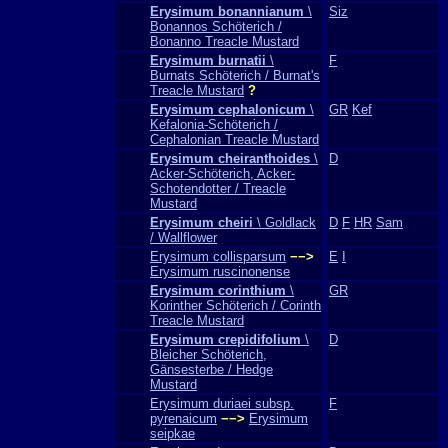
Erysimum bonannianum
\
Siz
Bonannos Schöterich /
Bonanno Treacle Mustard
Erysimum burnatii
\
F
Burnats Schöterich / Burnat's
Treacle Mustard
?
Erysimum cephalonicum
\
GR
Kef
Kefalonia-Schöterich /
Cephalonian Treacle Mustard
Erysimum cheiranthoides
\
D
Acker-Schöterich, Acker-
Schotendotter / Treacle
Mustard
Erysimum cheiri
\ Goldlack
D
F
HR
Sam
/ Wallflower
Erysimum collisparsum
−−>
E
I
Erysimum ruscinonense
Erysimum corinthium
\
GR
Korinther Schöterich / Corinth
Treacle Mustard
Erysimum crepidifolium
\
D
Bleicher Schöterich,
Gänsesterbe / Hedge
Mustard
Erysimum duriaei subsp.
F
pyrenaicum
−−>
Erysimum
seipkae