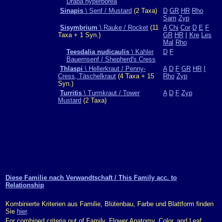
Draba hyperborea
Sinapis
\ Senf / Mustard
(2 Taxa)
D
GR
HR
Rho
Sam
Zyp
Sisymbrium
\ Rauke / Rocket
(11
A
Chi
Cor
D
E
F
Taxa + 1 Syn.)
GR
HR
I
Kre
Les
Mal
Rho
Teesdalia nudicaulis
\ Kahler
D
F
Bauernsenf / Shepherd's Cress
Thlaspi
\ Hellerkraut / Penny-
A
D
F
GR
HR
I
Cress, Täschelkraut
(4 Taxa + 15
Rho
Zyp
Syn.)
Turritis
\ Turmkraut / Tower
A
D
F
Zyp
Mustard
(2 Taxa)
Diese Familie nach Verwandtschaft / This Family acc. to
Relationship
Kombinierte Kriterien aus Familie, Blütenbau, Farbe und Blattform finden
Sie
hier
.
For combined criteria out of Family, Flower Anatomy, Color, and Leaf