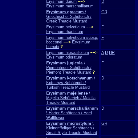
Erysimum durum
−−>
D
Erysimum marschallianum
Erysimum graecum
\
GR
Griechischer Schöterich /
Greek Treacle Mustard
Erysimum helveticum
−−>
F
Erysimum rhaeticum
Erysimum helveticum subsp.
F
bocconei
−−>
Erysimum
burnatii
?
Erysimum hieraciifolium
−−>
A
D
HR
Erysimum odoratum
Erysimum jugicola
\
F
Piemonteser Schöterich /
Piemont Treacle Mustard
?
Erysimum kotschyanum
\
D
Kotschys Schöterich /
Turkish Treacle Mustard
Erysimum majellense
\
I
Majella-Schöterich / Maiella
Treacle Mustard
Erysimum marschallianum
D
\ Harter Schöterich / Hard
Wallflower
Erysimum microstylum
\
GR
Kleingriffeliger Schöterich /
Small-Style Treacle Mustard