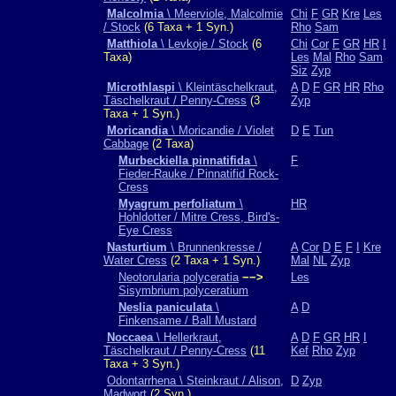
Malcolmia
\ Meerviole, Malcolmie
Chi
F
GR
Kre
Les
/ Stock
(6 Taxa + 1 Syn.)
Rho
Sam
Matthiola
\ Levkoje / Stock
(6
Chi
Cor
F
GR
HR
I
Taxa)
Les
Mal
Rho
Sam
Siz
Zyp
Microthlaspi
\ Kleintäschelkraut,
A
D
F
GR
HR
Rho
Täschelkraut / Penny-Cress
(3
Zyp
Taxa + 1 Syn.)
Moricandia
\ Moricandie / Violet
D
E
Tun
Cabbage
(2 Taxa)
Murbeckiella pinnatifida
\
F
Fieder-Rauke / Pinnatifid Rock-
Cress
Myagrum perfoliatum
\
HR
Hohldotter / Mitre Cress, Bird's-
Eye Cress
Nasturtium
\ Brunnenkresse /
A
Cor
D
E
F
I
Kre
Water Cress
(2 Taxa + 1 Syn.)
Mal
NL
Zyp
Neotorularia polyceratia
−−>
Les
Sisymbrium polyceratium
Neslia paniculata
\
A
D
Finkensame / Ball Mustard
Noccaea
\ Hellerkraut,
A
D
F
GR
HR
I
Täschelkraut / Penny-Cress
(11
Kef
Rho
Zyp
Taxa + 3 Syn.)
Odontarrhena \ Steinkraut / Alison,
D
Zyp
Madwort
(2 Syn.)