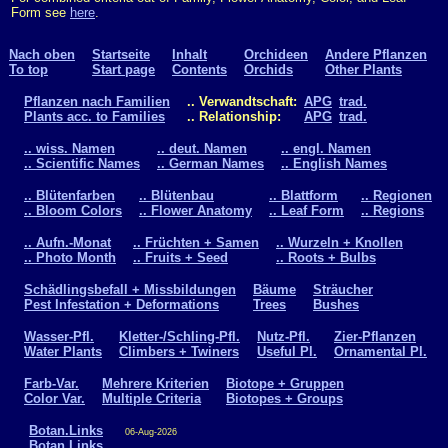
Form see
here
.
Nach oben
Startseite
Inhalt
Orchideen
Andere Pflanzen
To top
Start page
Contents
Orchids
Other Plants
Pflanzen nach Familien
.. Verwandtschaft:
APG
trad.
Plants acc. to Families
.. Relationship:
APG
trad.
.. wiss. Namen
.. deut. Namen
.. engl. Namen
.. Scientific Names
.. German Names
.. English Names
.. Blütenfarben
.. Blütenbau
.. Blattform
.. Regionen
.. Bloom Colors
.. Flower Anatomy
.. Leaf Form
.. Regions
.. Aufn.-Monat
.. Früchten + Samen
.. Wurzeln + Knollen
.. Photo Month
.. Fruits + Seed
.. Roots + Bulbs
Schädlingsbefall + Missbildungen
Bäume
Sträucher
Pest Infestation + Deformations
Trees
Bushes
Wasser-Pfl.
Kletter-/Schling-Pfl.
Nutz-Pfl.
Zier-Pflanzen
Water Plants
Climbers + Twiners
Useful Pl.
Ornamental Pl.
Farb-Var.
Mehrere Kriterien
Biotope + Gruppen
Color Var.
Multiple Criteria
Biotopes + Groups
Botan.Links
06-Aug-2026
Botan.Links