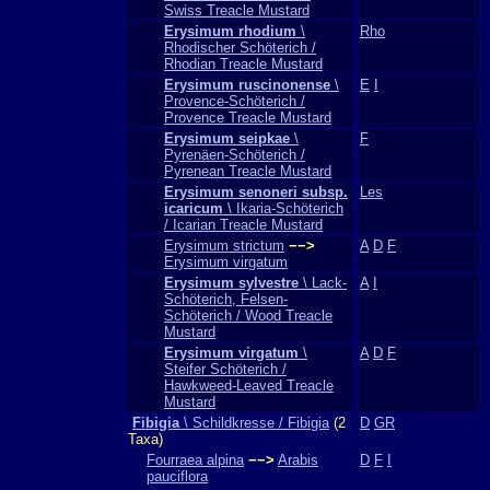
Swiss Treacle Mustard
Erysimum rhodium
\
Rho
Rhodischer Schöterich /
Rhodian Treacle Mustard
Erysimum ruscinonense
\
E
I
Provence-Schöterich /
Provence Treacle Mustard
Erysimum seipkae
\
F
Pyrenäen-Schöterich /
Pyrenean Treacle Mustard
Erysimum senoneri subsp.
Les
icaricum
\ Ikaria-Schöterich
/ Icarian Treacle Mustard
Erysimum strictum
−−>
A
D
F
Erysimum virgatum
Erysimum sylvestre
\ Lack-
A
I
Schöterich, Felsen-
Schöterich / Wood Treacle
Mustard
Erysimum virgatum
\
A
D
F
Steifer Schöterich /
Hawkweed-Leaved Treacle
Mustard
Fibigia
\ Schildkresse / Fibigia
(2
D
GR
Taxa)
Fourraea alpina
−−>
Arabis
D
F
I
pauciflora