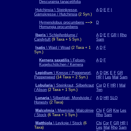
Descurainia tanacetifolia
Hutchinsia \ Steinkresse,
A
D
E
F
I
Gämskresse / Hutchinsia
(2 Syn.)
Hymenolobus procumbens
−−>
D
Hornungia procumbens
Iberis
\ Schleifenblume /
A
D
E
F
GR
I
Rho
Candytuft
(9 Taxa + 5 Syn.)
Sam
Isatis
\ Waid / Woad
(2 Taxa + 1
A
D
F
Syn.)
Kernera saxatilis
\ Felsen-
A
D
F
Kugelschötchen / Kernera
Lepidium
\ Kresse / Pepperwort,
A
D
DK
E
F
GR
Pepperweed
(14 Taxa + 2 Syn.)
HR
I
Les
Mal
Sam
Lobularia
\ Steinkraut, Silberkraut
Cor
D
F
HR
I
Mal
/ Alison
(2 Taxa + 1 Syn.)
Ten
Lunaria
\ Silberblatt, Mondviole /
A
D
HR
SLO
Honesty
(2 Taxa)
Malcolmia
\ Meerviole, Malcolmie
Chi
F
GR
Kre
Les
/ Stock
(6 Taxa + 1 Syn.)
Rho
Sam
Matthiola
\ Levkoje / Stock
(6
Chi
Cor
F
GR
HR
I
Taxa)
Les
Mal
Rho
Sam