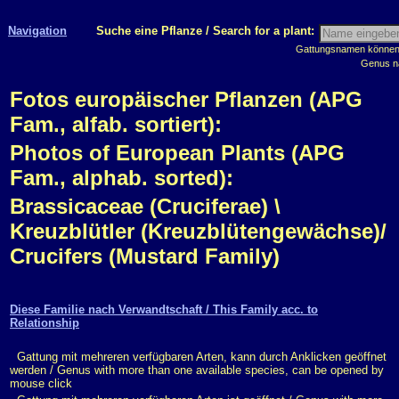
Navigation
Suche eine Pflanze / Search for a plant:
Gattungsnamen können m
Genus n
Fotos europäischer Pflanzen (APG
Fam., alfab. sortiert):
Photos of European Plants (APG
Fam., alphab. sorted):
Brassicaceae (Cruciferae) \
Kreuzblütler (Kreuzblütengewächse)/
Crucifers (Mustard Family)
Diese Familie nach Verwandtschaft / This Family acc. to
Relationship
Gattung mit mehreren verfügbaren Arten, kann durch Anklicken geöffnet
werden / Genus with more than one available species, can be opened by
mouse click