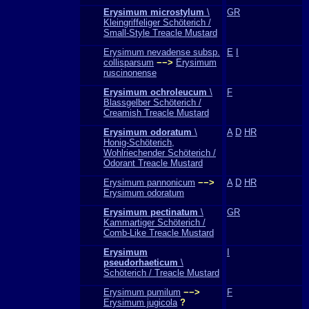
Erysimum microstylum
\
GR
Kleingriffeliger Schöterich /
Small-Style Treacle Mustard
Erysimum nevadense subsp.
E
I
collisparsum
−−>
Erysimum
ruscinonense
Erysimum ochroleucum
\
F
Blassgelber Schöterich /
Creamish Treacle Mustard
Erysimum odoratum
\
A
D
HR
Honig-Schöterich,
Wohlriechender Schöterich /
Odorant Treacle Mustard
Erysimum pannonicum
−−>
A
D
HR
Erysimum odoratum
Erysimum pectinatum
\
GR
Kammartiger Schöterich /
Comb-Like Treacle Mustard
Erysimum
I
pseudorhaeticum
\
Schöterich / Treacle Mustard
Erysimum pumilum
−−>
F
Erysimum jugicola
?