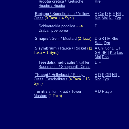
Ricotia cretica
\ Kretische
Kre
Ricotie / Ricotia
Rorippa
\ Sumpfkresse / Yellow-
A
Cor
D
E
F
HR
I
Cress
(9 Taxa + 4 Syn.)
Kre
Mal
NL
Zyp
Schivereckia podolica
−−>
D
Draba hyperborea
Sinapis
\ Senf / Mustard
(2 Taxa)
D
GR
HR
Rho
Sam
Zyp
Sisymbrium
\ Rauke / Rocket
(11
A
Chi
Cor
D
E
F
Taxa + 1 Syn.)
GR
HR
I
Kre
Les
Mal
Rho
Teesdalia nudicaulis
\ Kahler
D
F
Bauernsenf / Shepherd's Cress
Thlaspi
\ Hellerkraut / Penny-
A
D
F
GR
HR
I
Cress, Täschelkraut
(4 Taxa + 15
Rho
Zyp
Syn.)
Turritis
\ Turmkraut / Tower
A
D
F
Zyp
Mustard
(2 Taxa)