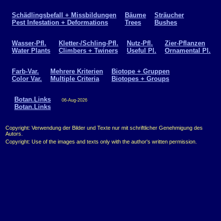
Schädlingsbefall + Missbildungen
Bäume
Sträucher
Pest Infestation + Deformations
Trees
Bushes
Wasser-Pfl.
Kletter-/Schling-Pfl.
Nutz-Pfl.
Zier-Pflanzen
Water Plants
Climbers + Twiners
Useful Pl.
Ornamental Pl.
Farb-Var.
Mehrere Kriterien
Biotope + Gruppen
Color Var.
Multiple Criteria
Biotopes + Groups
Botan.Links
06-Aug-2026
Botan.Links
Copyright: Verwendung der Bilder und Texte nur mit schriftlicher Genehmigung des
Autors.
Copyright: Use of the images and texts only with the author's written permission.