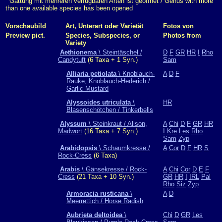
Gattung mit mehreren verfügbaren Arten ist geöffnet / Genus with more
than one available species has been opened
Vorschaubild
Art, Unterart oder Varietät
Fotos von
Preview pict.
Species, Subspecies, or
Photos from
Variety
Aethionema
\ Steintäschel /
D
F
GR
HR
I
Rho
Candytuft
(6 Taxa + 1 Syn.)
Sam
Alliaria petiolata
\ Knoblauch-
A
D
F
Rauke, Knoblauch-Hederich /
Garlic Mustard
Alyssoides utriculata
\
HR
Blasenschötchen / Tinkerbells
Alyssum
\ Steinkraut / Alison,
A
Chi
D
F
GR
HR
Madwort
(16 Taxa + 7 Syn.)
I
Kre
Les
Rho
Sam
Zyp
Arabidopsis
\ Schaumkresse /
A
Cor
D
F
HR
S
Rock-Cress
(6 Taxa)
Arabis
\ Gänsekresse / Rock-
A
Chi
Cor
D
E
F
Cress
(21 Taxa + 10 Syn.)
GR
HR
I
IRL
Pal
Rho
Siz
Zyp
Armoracia rusticana
\
A
D
Meerrettich / Horse Radish
Aubrieta deltoidea
\
Chi
D
GR
Les