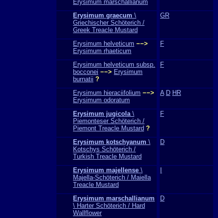
Erysimum marschallianum
Erysimum graecum
\
GR
Griechischer Schöterich /
Greek Treacle Mustard
Erysimum helveticum
−−>
F
Erysimum rhaeticum
Erysimum helveticum subsp.
F
bocconei
−−>
Erysimum
burnatii
?
Erysimum hieraciifolium
−−>
A
D
HR
Erysimum odoratum
Erysimum jugicola
\
F
Piemonteser Schöterich /
Piemont Treacle Mustard
?
Erysimum kotschyanum
\
D
Kotschys Schöterich /
Turkish Treacle Mustard
Erysimum majellense
\
I
Majella-Schöterich / Maiella
Treacle Mustard
Erysimum marschallianum
D
\ Harter Schöterich / Hard
Wallflower