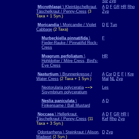
Siz
Zyp
Microthlaspi
\ Kleintäschelkraut,
A
D
F
GR
HR
Rho
Täschelkraut / Penny-Cress
(3
Zyp
Taxa + 1 Syn.)
Moricandia
\ Moricandie / Violet
D
E
Tun
Cabbage
(2 Taxa)
Murbeckiella pinnatifida
\
F
Fieder-Rauke / Pinnatifid Rock-
Cress
Myagrum perfoliatum
\
HR
Hohldotter / Mitre Cress, Bird's-
Eye Cress
Nasturtium
\ Brunnenkresse /
A
Cor
D
E
F
I
Kre
Water Cress
(2 Taxa + 1 Syn.)
Mal
NL
Zyp
Neotorularia polyceratia
−−>
Les
Sisymbrium polyceratium
Neslia paniculata
\
A
D
Finkensame / Ball Mustard
Noccaea
\ Hellerkraut,
A
D
F
GR
HR
I
Täschelkraut / Penny-Cress
(11
Kef
Rho
Zyp
Taxa + 3 Syn.)
Odontarrhena \ Steinkraut / Alison,
D
Zyp
Madwort
(2 Syn.)