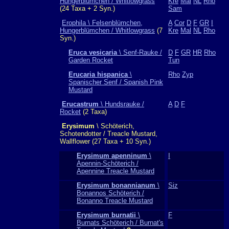
Hungerblümchen / Whitlowgrass
Kre
Mal
NL
Rho
(24 Taxa + 2 Syn.)
Sam
Erophila \ Felsenblümchen,
A
Cor
D
F
GR
I
Hungerblümchen / Whitlowgrass
(7
Kre
Mal
NL
Rho
Syn.)
Eruca vesicaria
\ Senf-Rauke /
D
F
GR
HR
Rho
Garden Rocket
Tun
Erucaria hispanica
\
Rho
Zyp
Spanischer Senf / Spanish Pink
Mustard
Erucastrum
\ Hundsrauke /
A
D
F
Rocket
(2 Taxa)
Erysimum
\ Schöterich,
Schotendotter / Treacle Mustard,
Wallflower (27 Taxa + 10 Syn.)
Erysimum apenninum
\
I
Apennin-Schöterich /
Apennine Treacle Mustard
Erysimum bonannianum
\
Siz
Bonannos Schöterich /
Bonanno Treacle Mustard
Erysimum burnatii
\
F
Burnats Schöterich / Burnat's