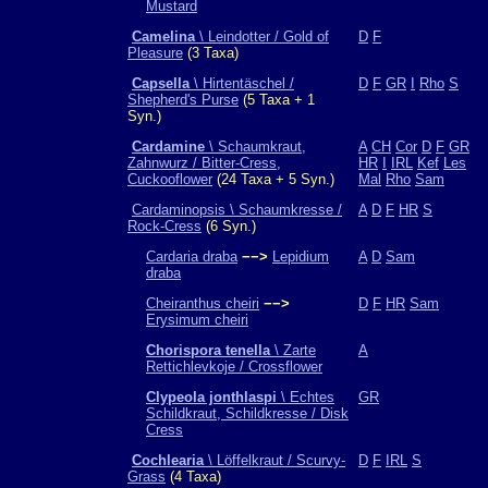
Mustard
Camelina
\ Leindotter / Gold of
D
F
Pleasure
(3 Taxa)
Capsella
\ Hirtentäschel /
D
F
GR
I
Rho
S
Shepherd's Purse
(5 Taxa + 1
Syn.)
Cardamine
\ Schaumkraut,
A
CH
Cor
D
F
GR
Zahnwurz / Bitter-Cress,
HR
I
IRL
Kef
Les
Cuckooflower
(24 Taxa + 5 Syn.)
Mal
Rho
Sam
Cardaminopsis \ Schaumkresse /
A
D
F
HR
S
Rock-Cress
(6 Syn.)
Cardaria draba
−−>
Lepidium
A
D
Sam
draba
Cheiranthus cheiri
−−>
D
F
HR
Sam
Erysimum cheiri
Chorispora tenella
\ Zarte
A
Rettichlevkoje / Crossflower
Clypeola jonthlaspi
\ Echtes
GR
Schildkraut, Schildkresse / Disk
Cress
Cochlearia
\ Löffelkraut / Scurvy-
D
F
IRL
S
Grass
(4 Taxa)