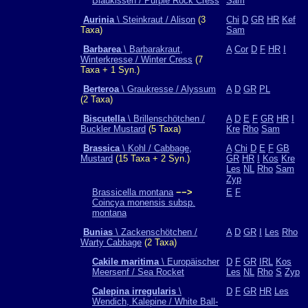
Blaukissen / Purple Rock Cress
Sam
Aurinia
\ Steinkraut / Alison
(3
Chi
D
GR
HR
Kef
Taxa)
Sam
Barbarea
\ Barbarakraut,
A
Cor
D
F
HR
I
Winterkresse / Winter Cress
(7
Taxa + 1 Syn.)
Berteroa
\ Graukresse / Alyssum
A
D
GR
PL
(2 Taxa)
Biscutella
\ Brillenschötchen /
A
D
E
F
GR
HR
I
Buckler Mustard
(5 Taxa)
Kre
Rho
Sam
Brassica
\ Kohl / Cabbage,
A
Chi
D
E
F
GB
Mustard
(15 Taxa + 2 Syn.)
GR
HR
I
Kos
Kre
Les
NL
Rho
Sam
Zyp
Brassicella montana
−−>
E
F
Coincya monensis subsp.
montana
Bunias
\ Zackenschötchen /
A
D
GR
I
Les
Rho
Warty Cabbage
(2 Taxa)
Cakile maritima
\ Europäischer
D
F
GR
IRL
Kos
Meersenf / Sea Rocket
Les
NL
Rho
S
Zyp
Calepina irregularis
\
D
F
GR
HR
Les
Wendich, Kalepine / White Ball-