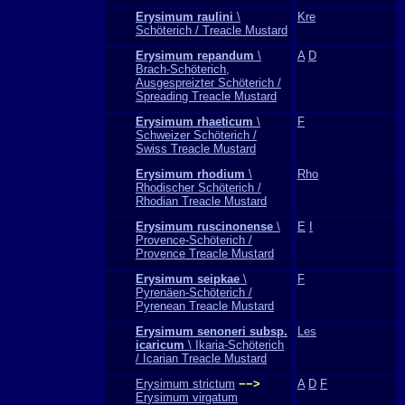
Erysimum raulini
\
Kre
Schöterich / Treacle Mustard
Erysimum repandum
\
A
D
Brach-Schöterich,
Ausgespreizter Schöterich /
Spreading Treacle Mustard
Erysimum rhaeticum
\
F
Schweizer Schöterich /
Swiss Treacle Mustard
Erysimum rhodium
\
Rho
Rhodischer Schöterich /
Rhodian Treacle Mustard
Erysimum ruscinonense
\
E
I
Provence-Schöterich /
Provence Treacle Mustard
Erysimum seipkae
\
F
Pyrenäen-Schöterich /
Pyrenean Treacle Mustard
Erysimum senoneri subsp.
Les
icaricum
\ Ikaria-Schöterich
/ Icarian Treacle Mustard
Erysimum strictum
−−>
A
D
F
Erysimum virgatum