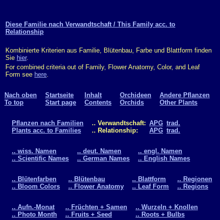
Diese Familie nach Verwandtschaft / This Family acc. to
Relationship
Kombinierte Kriterien aus Familie, Blütenbau, Farbe und Blattform finden
Sie
hier
.
For combined criteria out of Family, Flower Anatomy, Color, and Leaf
Form see
here
.
Nach oben
Startseite
Inhalt
Orchideen
Andere Pflanzen
To top
Start page
Contents
Orchids
Other Plants
Pflanzen nach Familien
.. Verwandtschaft:
APG
trad.
Plants acc. to Families
.. Relationship:
APG
trad.
.. wiss. Namen
.. deut. Namen
.. engl. Namen
.. Scientific Names
.. German Names
.. English Names
.. Blütenfarben
.. Blütenbau
.. Blattform
.. Regionen
.. Bloom Colors
.. Flower Anatomy
.. Leaf Form
.. Regions
.. Aufn.-Monat
.. Früchten + Samen
.. Wurzeln + Knollen
.. Photo Month
.. Fruits + Seed
.. Roots + Bulbs