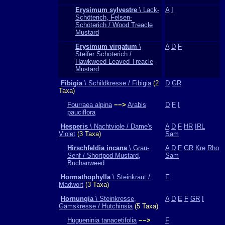
Erysimum sylvestre
\ Lack-
A
I
Schöterich, Felsen-
Schöterich / Wood Treacle
Mustard
Erysimum virgatum
\
A
D
F
Steifer Schöterich /
Hawkweed-Leaved Treacle
Mustard
Fibigia
\ Schildkresse / Fibigia
(2
D
GR
Taxa)
Fourraea alpina
−−>
Arabis
D
F
I
pauciflora
Hesperis
\ Nachtviole / Dame's
A
D
F
HR
IRL
Violet
(3 Taxa)
Sam
Hirschfeldia incana
\ Grau-
A
D
F
GR
Kre
Rho
Senf / Shortpod Mustard,
Sam
Buchanweed
Hormathophylla
\ Steinkraut /
F
Madwort
(3 Taxa)
Hornungia
\ Steinkresse,
A
D
E
F
GR
I
Gämskresse / Hutchinsia
(5 Taxa)
Hugueninia tanacetifolia
−−>
F