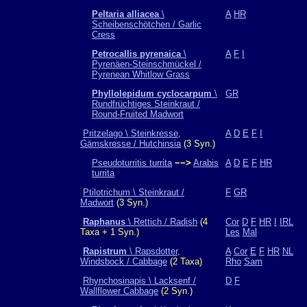
Peltaria alliacea
\
A
HR
Scheibenschötchen / Garlic
Cress
Petrocallis pyrenaica
\
A
F
I
Pyrenäen-Steinschmückel /
Pyrenean Whitlow Grass
Phyllolepidum cyclocarpum
\
GR
Rundfrüchtiges Steinkraut /
Round-Fruited Madwort
Pritzelago \ Steinkresse,
A
D
E
F
I
Gämskresse / Hutchinsia
(3 Syn.)
Pseudoturritis turrita
−−>
Arabis
A
D
E
F
HR
turrita
Ptilotrichum \ Steinkraut /
F
GR
Madwort
(3 Syn.)
Raphanus
\ Rettich / Radish
(4
Cor
D
F
HR
I
IRL
Taxa + 1 Syn.)
Les
Mal
Rapistrum
\ Rapsdotter,
A
Cor
E
F
HR
NL
Windsbock / Cabbage
(2 Taxa)
Rho
Sam
Rhynchosinapis \ Lacksenf /
D
F
Wallflower Cabbage
(2 Syn.)