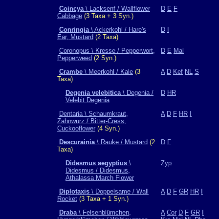
Coincya
\ Lacksenf / Wallflower
D
E
F
Cabbage
(3 Taxa + 3 Syn.)
Conringia
\ Ackerkohl / Hare's
D
I
Ear, Mustard
(2 Taxa)
Coronopus \ Kresse / Pepperwort,
D
E
Mal
Pepperweed
(2 Syn.)
Crambe
\ Meerkohl / Kale
(3
A
D
Kef
NL
S
Taxa)
Degenia velebitica
\ Degenia /
D
HR
Velebit Degenia
Dentaria \ Schaumkraut,
A
D
F
HR
I
Zahnwurz / Bitter-Cress,
Cuckooflower
(4 Syn.)
Descurainia
\ Rauke / Mustard
(2
D
F
Taxa)
Didesmus aegyptius
\
Zyp
Didesmus / Didesmus,
Athalassa March Flower
Diplotaxis
\ Doppelsame / Wall
A
D
F
GR
HR
I
Rocket
(3 Taxa + 1 Syn.)
Draba
\ Felsenblümchen,
A
Cor
D
F
GR
I