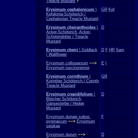
Treacle Mustard
?
Erysimum cephalonicum
\
GR
Kef
Kefalonia-Schöterich /
Cephalonian Treacle Mustard
Erysimum cheiranthoides
\
D
Acker-Schöterich, Acker-
Schotendotter / Treacle
Mustard
Erysimum cheiri
\ Goldlack
D
F
HR
Sam
/ Wallflower
Erysimum collisparsum
−−>
E
I
Erysimum ruscinonense
Erysimum corinthium
\
GR
Korinther Schöterich / Corinth
Treacle Mustard
Erysimum crepidifolium
\
D
Bleicher Schöterich,
Gänsesterbe / Hedge
Mustard
Erysimum duriaei subsp.
F
pyrenaicum
−−>
Erysimum
seipkae
Erysimum durum
−−>
D