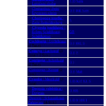
A
D
Sam
Lepidium draba
Cheiranthus cheiri
−−>
D
F
HR
Sam
Erysimum cheiri
Chorispora tenella
\
A
Zarte Rettichlevkoje
Clypeola jonthlaspi
\
Echtes Schildkraut,
GR
Schildkresse
Cochlearia
\ Löffelkraut
D
F
IRL
S
(4 Taxa)
Coincya
\ Lacksenf
(3
D
E
F
Taxa + 3 Syn.)
Conringia
\ Ackerkohl
D
I
(2 Taxa)
Coronopus \ Kresse
(2
D
E
Mal
Syn.)
Crambe
\ Meerkohl
(3
A
D
Kef
NL
S
Taxa)
Degenia velebitica
\
D
HR
Degenia
Dentaria \ Schaumkraut,
A
D
F
HR
I
Zahnwurz
(4 Syn.)