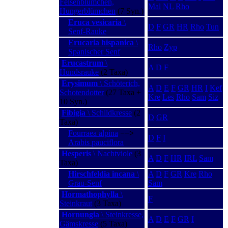
Felsenblümchen,
Mal
NL
Rho
Hungerblümchen
(7 Syn.)
Eruca vesicaria
\
D
F
GR
HR
Rho
Tun
Senf-Rauke
Erucaria hispanica
\
Rho
Zyp
Spanischer Senf
Erucastrum
\
A
D
F
Hundsrauke
(2 Taxa)
Erysimum
\ Schöterich,
A
D
E
F
GR
HR
I
Kef
Schotendotter
(27 Taxa +
Kre
Les
Rho
Sam
Siz
10 Syn.)
Fibigia
\ Schildkresse
(2
D
GR
Taxa)
Fourraea alpina
−−>
D
F
I
Arabis pauciflora
Hesperis
\ Nachtviole
(3
A
D
F
HR
IRL
Sam
Taxa)
Hirschfeldia incana
\
A
D
F
GR
Kre
Rho
Grau-Senf
Sam
Hormathophylla
\
F
Steinkraut
(3 Taxa)
Hornungia
\ Steinkresse,
A
D
E
F
GR
I
Gämskresse
(5 Taxa)