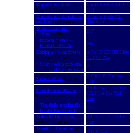
Raphanus
\ Rettich
(4
Cor
D
F
HR
I
IRL
Les
Taxa + 1 Syn.)
Mal
Rapistrum
\ Rapsdotter,
A
Cor
E
F
HR
NL
Windsbock
(2 Taxa)
Rho
Sam
Rhynchosinapis \
D
F
Lacksenf
(2 Syn.)
Ricotia cretica
\
Kre
Kretische Ricotie
Rorippa
\ Sumpfkresse
A
Cor
D
E
F
HR
I
Kre
(9 Taxa + 4 Syn.)
Mal
NL
Zyp
Schivereckia podolica
D
−−>
Draba hyperborea
D
GR
HR
Rho
Sam
Sinapis
\ Senf
(2 Taxa)
Zyp
A
Chi
Cor
D
E
F
GR
Sisymbrium
\ Rauke
(11
HR
I
Kre
Les
Mal
Taxa + 1 Syn.)
Rho
Teesdalia nudicaulis
\
D
F
Kahler Bauernsenf
Thlaspi
\ Hellerkraut
(4
A
D
F
GR
HR
I
Rho
Taxa + 15 Syn.)
Zyp
Turritis
\ Turmkraut
(2
A
D
F
Zyp