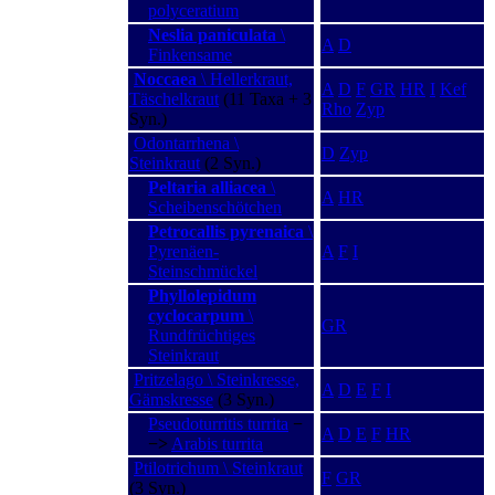
polyceratium
Neslia paniculata
\
A
D
Finkensame
Noccaea
\ Hellerkraut,
A
D
F
GR
HR
I
Kef
Täschelkraut
(11 Taxa + 3
Rho
Zyp
Syn.)
Odontarrhena \
D
Zyp
Steinkraut
(2 Syn.)
Peltaria alliacea
\
A
HR
Scheibenschötchen
Petrocallis pyrenaica
\
Pyrenäen-
A
F
I
Steinschmückel
Phyllolepidum
cyclocarpum
\
GR
Rundfrüchtiges
Steinkraut
Pritzelago \ Steinkresse,
A
D
E
F
I
Gämskresse
(3 Syn.)
Pseudoturritis turrita
−
A
D
E
F
HR
−>
Arabis turrita
Ptilotrichum \ Steinkraut
F
GR
(3 Syn.)