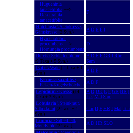
Hugueninia
tanacetifolia
−−>
F
Descurainia
tanacetifolia
Hutchinsia \ Steinkresse,
A
D
E
F
I
Gämskresse
(2 Syn.)
Hymenolobus
procumbens
−−>
D
Hornungia procumbens
Iberis
\ Schleifenblume
A
D
E
F
GR
I
Rho
(9 Taxa + 5 Syn.)
Sam
Isatis
\ Waid
(2 Taxa + 1
A
D
F
Syn.)
Kernera saxatilis
\
A
D
F
Felsen-Kugelschötchen
Lepidium
\ Kresse
(14
A
D
DK
E
F
GR
HR
I
Taxa + 2 Syn.)
Les
Mal
Sam
Lobularia
\ Steinkraut,
Silberkraut
(2 Taxa + 1
Cor
D
F
HR
I
Mal
Ten
Syn.)
Lunaria
\ Silberblatt,
A
D
HR
SLO
Mondviole
(2 Taxa)
Malcolmia
\ Meerviole,