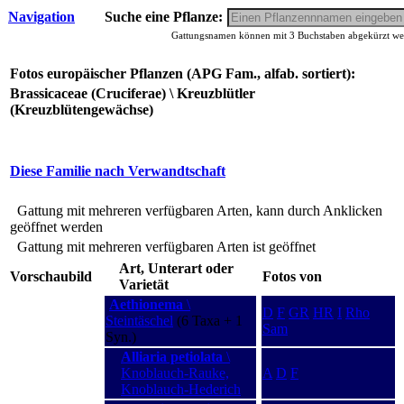
Navigation
Suche eine Pflanze:
Gattungsnamen können mit 3 Buchstaben abgekürzt werd
Fotos europäischer Pflanzen (APG Fam., alfab. sortiert):
Brassicaceae (Cruciferae) \ Kreuzblütler
(Kreuzblütengewächse)
Diese Familie nach Verwandtschaft
Gattung mit mehreren verfügbaren Arten, kann durch Anklicken
geöffnet werden
Gattung mit mehreren verfügbaren Arten ist geöffnet
Art, Unterart oder
Vorschaubild
Fotos von
Varietät
Aethionema
\
D
F
GR
HR
I
Rho
Steintäschel
(6 Taxa + 1
Sam
Syn.)
Alliaria petiolata
\
Knoblauch-Rauke,
A
D
F
Knoblauch-Hederich