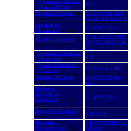
Alyssoides utriculata
\
HR
Blasenschötchen
Alyssum
\ Steinkraut
(16
A
Chi
D
F
GR
HR
I
Taxa + 7 Syn.)
Kre
Les
Rho
Sam
Zyp
Arabidopsis
\
A
Cor
D
F
HR
S
Schaumkresse
(6 Taxa)
A
Chi
Cor
D
E
F
GR
Arabis
\ Gänsekresse
(21
HR
I
IRL
Pal
Rho
Siz
Taxa + 10 Syn.)
Zyp
Armoracia rusticana
\
A
D
Meerrettich
Aubrieta deltoidea
\
Chi
D
GR
Les
Sam
Blaukissen
Aurinia
\ Steinkraut
(3
Chi
D
GR
HR
Kef
Taxa)
Sam
Barbarea
\
Barbarakraut,
A
Cor
D
F
HR
I
Winterkresse
(7 Taxa + 1
Syn.)
Berteroa
\ Graukresse
(2
A
D
GR
PL
Taxa)
Biscutella
\
A
D
E
F
GR
HR
I
Kre
Brillenschötchen
(5 Taxa)
Rho
Sam