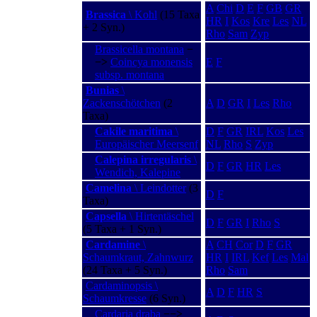
A
Chi
D
E
F
GB
GR
Brassica
\ Kohl
(15 Taxa
HR
I
Kos
Kre
Les
NL
+ 2 Syn.)
Rho
Sam
Zyp
Brassicella montana
−
−>
Coincya monensis
E
F
subsp. montana
Bunias
\
Zackenschötchen
(2
A
D
GR
I
Les
Rho
Taxa)
Cakile maritima
\
D
F
GR
IRL
Kos
Les
Europäischer Meersenf
NL
Rho
S
Zyp
Calepina irregularis
\
D
F
GR
HR
Les
Wendich, Kalepine
Camelina
\ Leindotter
(3
D
F
Taxa)
Capsella
\ Hirtentäschel
D
F
GR
I
Rho
S
(5 Taxa + 1 Syn.)
Cardamine
\
A
CH
Cor
D
F
GR
Schaumkraut, Zahnwurz
HR
I
IRL
Kef
Les
Mal
(24 Taxa + 5 Syn.)
Rho
Sam
Cardaminopsis \
A
D
F
HR
S
Schaumkresse
(6 Syn.)
Cardaria draba
−−>