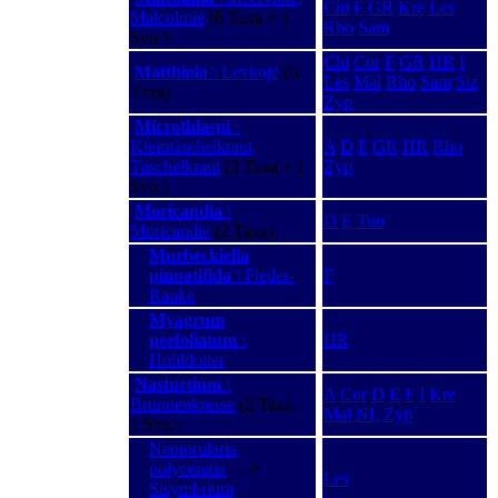
Chi
F
GR
Kre
Les
Malcolmie
(6 Taxa + 1
Rho
Sam
Syn.)
Chi
Cor
F
GR
HR
I
Matthiola
\ Levkoje
(6
Les
Mal
Rho
Sam
Siz
Taxa)
Zyp
Microthlaspi
\
Kleintäschelkraut,
A
D
F
GR
HR
Rho
Täschelkraut
(3 Taxa + 1
Zyp
Syn.)
Moricandia
\
D
E
Tun
Moricandie
(2 Taxa)
Murbeckiella
pinnatifida
\ Fieder-
F
Rauke
Myagrum
perfoliatum
\
HR
Hohldotter
Nasturtium
\
A
Cor
D
E
F
I
Kre
Brunnenkresse
(2 Taxa +
Mal
NL
Zyp
1 Syn.)
Neotorularia
polyceratia
−−>
Les
Sisymbrium