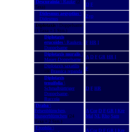
Descurainia
\ Rauke
(2
D
F
Taxa)
Didesmus aegyptius
\
Zyp
Didesmus
Diplotaxis
\ Doppelsame
(3 Taxa + 1 Syn.)
Diplotaxis
erucoides
\ Rauken-
F
HR
I
Doppelsame
Diplotaxis muralis
\
A
D
F
GR
HR
I
Mauer-Doppelsame
Diplotaxis saxatilis
−
F
−>
Brassica repanda
Diplotaxis
tenuifolia
\
Schmalblättriger
D
F
HR
Doppelsame,
Ruccola
Draba
\
Felsenblümchen,
A
Cor
D
F
GR
I
Kre
Hungerblümchen
(24
Mal
NL
Rho
Sam
Taxa + 2 Syn.)
Erophila \
A
Cor
D
F
GR
I
Kre