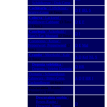
Schildkresse / Disk Cress
Cochlearia
\ Löffelkraut /
D
F
IRL
S
Scurvy-Grass
(4 Taxa)
Coincya
\ Lacksenf /
Wallflower Cabbage
(3 Taxa
D
E
F
+ 3 Syn.)
Conringia
\ Ackerkohl /
D
I
Hare's Ear, Mustard
(2 Taxa)
Coronopus \ Kresse /
Pepperwort, Pepperweed
(2
D
E
Mal
Syn.)
Crambe
\ Meerkohl / Kale
A
D
Kef
NL
S
(3 Taxa)
Degenia velebitica
\
D
HR
Degenia / Velebit Degenia
Dentaria \ Schaumkraut,
Zahnwurz / Bitter-Cress,
A
D
F
HR
I
Cuckooflower
(4 Syn.)
Descurainia
\ Rauke /
Mustard (2 Taxa)
Descurainia sophia
\
Besen-Rauke /
D
Flixweed, Tansy