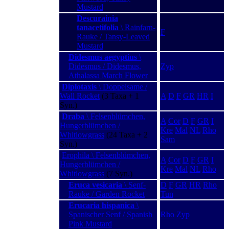
Mustard
Descurainia
tanacetifolia
\ Rainfarn-
F
Rauke / Tansy-Leaved
Mustard
Didesmus aegyptius
\
Didesmus / Didesmus,
Zyp
Athalassa March Flower
Diplotaxis
\ Doppelsame /
Wall Rocket
(3 Taxa + 1
A
D
F
GR
HR
I
Syn.)
Draba
\ Felsenblümchen,
A
Cor
D
F
GR
I
Hungerblümchen /
Kre
Mal
NL
Rho
Whitlowgrass
(24 Taxa + 2
Sam
Syn.)
Erophila \ Felsenblümchen,
A
Cor
D
F
GR
I
Hungerblümchen /
Kre
Mal
NL
Rho
Whitlowgrass
(7 Syn.)
Eruca vesicaria
\ Senf-
D
F
GR
HR
Rho
Rauke / Garden Rocket
Tun
Erucaria hispanica
\
Spanischer Senf / Spanish
Rho
Zyp
Pink Mustard