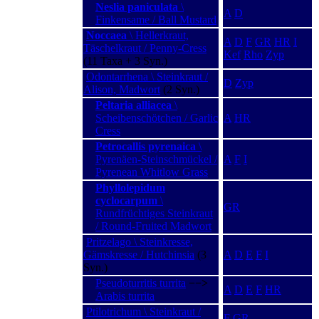
Neslia paniculata
\
A
D
Finkensame / Ball Mustard
Noccaea
\ Hellerkraut,
A
D
F
GR
HR
I
Täschelkraut / Penny-Cress
Kef
Rho
Zyp
(11 Taxa + 3 Syn.)
Odontarrhena \ Steinkraut /
D
Zyp
Alison, Madwort
(2 Syn.)
Peltaria alliacea
\
Scheibenschötchen / Garlic
A
HR
Cress
Petrocallis pyrenaica
\
Pyrenäen-Steinschmückel /
A
F
I
Pyrenean Whitlow Grass
Phyllolepidum
cyclocarpum
\
GR
Rundfrüchtiges Steinkraut
/ Round-Fruited Madwort
Pritzelago \ Steinkresse,
Gämskresse / Hutchinsia
(3
A
D
E
F
I
Syn.)
Pseudoturritis turrita
−−>
A
D
E
F
HR
Arabis turrita
Ptilotrichum \ Steinkraut /
F
GR