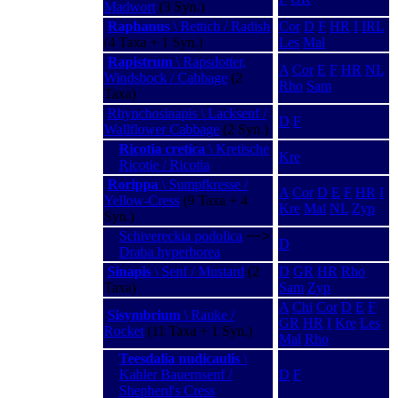
Madwort
(3 Syn.)
Raphanus
\ Rettich / Radish
Cor
D
F
HR
I
IRL
(4 Taxa + 1 Syn.)
Les
Mal
Rapistrum
\ Rapsdotter,
A
Cor
E
F
HR
NL
Windsbock / Cabbage
(2
Rho
Sam
Taxa)
Rhynchosinapis \ Lacksenf /
D
F
Wallflower Cabbage
(2 Syn.)
Ricotia cretica
\ Kretische
Kre
Ricotie / Ricotia
Rorippa
\ Sumpfkresse /
A
Cor
D
E
F
HR
I
Yellow-Cress
(9 Taxa + 4
Kre
Mal
NL
Zyp
Syn.)
Schivereckia podolica
−−>
D
Draba hyperborea
Sinapis
\ Senf / Mustard
(2
D
GR
HR
Rho
Taxa)
Sam
Zyp
A
Chi
Cor
D
E
F
Sisymbrium
\ Rauke /
GR
HR
I
Kre
Les
Rocket
(11 Taxa + 1 Syn.)
Mal
Rho
Teesdalia nudicaulis
\
Kahler Bauernsenf /
D
F
Shepherd's Cress