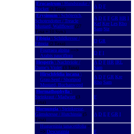
Erucastrum
\ Hundsrauke /
A
D
F
Rocket
(2 Taxa)
Erysimum
\ Schöterich,
A
D
E
F
GR
HR
I
Schotendotter / Treacle
Kef
Kre
Les
Rho
Mustard, Wallflower
(27
Sam
Siz
Taxa + 10 Syn.)
Fibigia
\ Schildkresse /
D
GR
Fibigia
(2 Taxa)
Fourraea alpina
−−>
D
F
I
Arabis pauciflora
Hesperis
\ Nachtviole /
A
D
F
HR
IRL
Dame's Violet
(3 Taxa)
Sam
Hirschfeldia incana
\
A
D
F
GR
Kre
Grau-Senf / Shortpod
Rho
Sam
Mustard, Buchanweed
Hormathophylla
\
Steinkraut / Madwort
(3
F
Taxa)
Hornungia
\ Steinkresse,
Gämskresse / Hutchinsia
(5
A
D
E
F
GR
I
Taxa)
Hugueninia tanacetifolia
−
−>
Descurainia
F