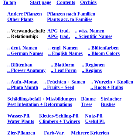
To top
Start page
Contents
Orchids
Andere Pflanzen
Pflanzen nach Familien
Other Plants
Plants acc. to Families
.. Verwandtschaft:
APG
trad.
.. wiss. Namen
.. Relationship:
APG
trad.
.. Scientific Names
.. deut. Namen
.. engl. Namen
.. Blütenfarben
.. German Names
.. English Names
.. Bloom Colors
.. Blütenbau
.. Blattform
.. Regionen
.. Flower Anatomy
.. Leaf Form
.. Regions
.. Aufn.-Monat
.. Früchten + Samen
.. Wurzeln + Knollen
.. Photo Month
.. Fruits + Seed
.. Roots + Bulbs
Schädlingsbefall + Missbildungen
Bäume
Sträucher
Pest Infestation + Deformations
Trees
Bushes
Wasser-Pfl.
Kletter-/Schling-Pfl.
Nutz-Pfl.
Water Plants
Climbers + Twiners
Useful Pl.
Zier-Pflanzen
Farb-Var.
Mehrere Kriterien