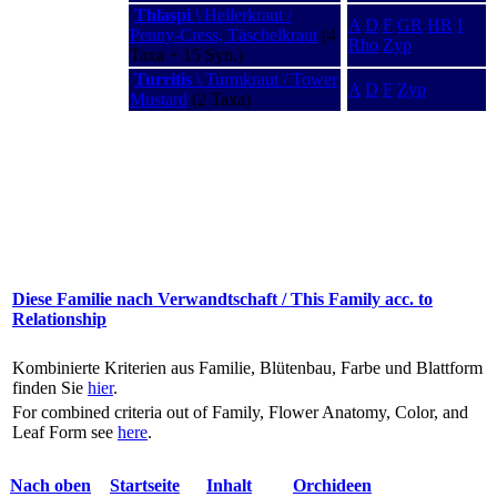
Thlaspi
\ Hellerkraut /
A
D
F
GR
HR
I
Penny-Cress, Täschelkraut
(4
Rho
Zyp
Taxa + 15 Syn.)
Turritis
\ Turmkraut / Tower
A
D
F
Zyp
Mustard
(2 Taxa)
Diese Familie nach Verwandtschaft / This Family acc. to
Relationship
Kombinierte Kriterien aus Familie, Blütenbau, Farbe und Blattform
finden Sie
hier
.
For combined criteria out of Family, Flower Anatomy, Color, and
Leaf Form see
here
.
Nach oben
Startseite
Inhalt
Orchideen