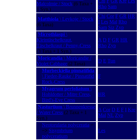
Chi
F
GR
Kre
Les
Malcolmie / Stock
(6 Taxa +
Rho
Sam
1 Syn.)
Chi
Cor
F
GR
HR
Matthiola
\ Levkoje / Stock
I
Les
Mal
Rho
(6 Taxa)
Sam
Siz
Zyp
Microthlaspi
\
Kleintäschelkraut,
A
D
F
GR
HR
Täschelkraut / Penny-Cress
Rho
Zyp
(3 Taxa + 1 Syn.)
Moricandia
\ Moricandie /
D
E
Tun
Violet Cabbage
(2 Taxa)
Murbeckiella pinnatifida
\ Fieder-Rauke / Pinnatifid
F
Rock-Cress
Myagrum perfoliatum
\
Hohldotter / Mitre Cress,
HR
Bird's-Eye Cress
Nasturtium
\ Brunnenkresse
A
Cor
D
E
F
I
Kre
/ Water Cress
(2 Taxa + 1
Mal
NL
Zyp
Syn.)
Neotorularia polyceratia
−
−>
Sisymbrium
Les
polyceratium