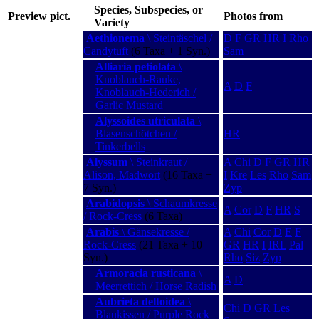
Species, Subspecies, or
Preview pict.
Photos from
Variety
Aethionema
\ Steintäschel /
D
F
GR
HR
I
Rho
Candytuft
(6 Taxa + 1 Syn.)
Sam
Alliaria petiolata
\
Knoblauch-Rauke,
A
D
F
Knoblauch-Hederich /
Garlic Mustard
Alyssoides utriculata
\
Blasenschötchen /
HR
Tinkerbells
Alyssum
\ Steinkraut /
A
Chi
D
F
GR
HR
Alison, Madwort
(16 Taxa +
I
Kre
Les
Rho
Sam
7 Syn.)
Zyp
Arabidopsis
\ Schaumkresse
A
Cor
D
F
HR
S
/ Rock-Cress
(6 Taxa)
Arabis
\ Gänsekresse /
A
Chi
Cor
D
E
F
Rock-Cress
(21 Taxa + 10
GR
HR
I
IRL
Pal
Syn.)
Rho
Siz
Zyp
Armoracia rusticana
\
A
D
Meerrettich / Horse Radish
Aubrieta deltoidea
\
Chi
D
GR
Les
Blaukissen / Purple Rock