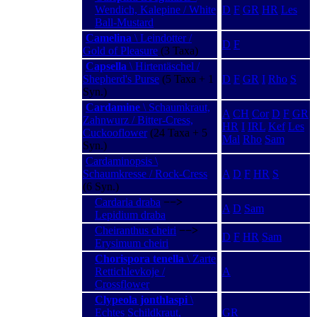
Wendich, Kalepine / White
D
F
GR
HR
Les
Ball-Mustard
Camelina
\ Leindotter /
D
F
Gold of Pleasure
(3 Taxa)
Capsella
\ Hirtentäschel /
Shepherd's Purse
(5 Taxa + 1
D
F
GR
I
Rho
S
Syn.)
Cardamine
\ Schaumkraut,
A
CH
Cor
D
F
GR
Zahnwurz / Bitter-Cress,
HR
I
IRL
Kef
Les
Cuckooflower
(24 Taxa + 5
Mal
Rho
Sam
Syn.)
Cardaminopsis \
Schaumkresse / Rock-Cress
A
D
F
HR
S
(6 Syn.)
Cardaria draba
−−>
A
D
Sam
Lepidium draba
Cheiranthus cheiri
−−>
D
F
HR
Sam
Erysimum cheiri
Chorispora tenella
\ Zarte
Rettichlevkoje /
A
Crossflower
Clypeola jonthlaspi
\
Echtes Schildkraut,
GR