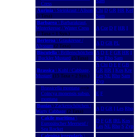
Sam
Cress
Aurinia
\ Steinkraut / Alison
Chi
D
GR
HR
Kef
(3 Taxa)
Sam
Barbarea
\ Barbarakraut,
Winterkresse / Winter Cress
A
Cor
D
F
HR
I
(7 Taxa + 1 Syn.)
Berteroa
\ Graukresse /
A
D
GR
PL
Alyssum
(2 Taxa)
Biscutella
\ Brillenschötchen
A
D
E
F
GR
HR
I
/ Buckler Mustard
(5 Taxa)
Kre
Rho
Sam
A
Chi
D
E
F
GB
Brassica
\ Kohl / Cabbage,
GR
HR
I
Kos
Kre
Mustard
(15 Taxa + 2 Syn.)
Les
NL
Rho
Sam
Zyp
Brassicella montana
−−>
Coincya monensis subsp.
E
F
montana
Bunias
\ Zackenschötchen /
A
D
GR
I
Les
Rho
Warty Cabbage
(2 Taxa)
Cakile maritima
\
D
F
GR
IRL
Kos
Europäischer Meersenf /
Les
NL
Rho
S
Zyp
Sea Rocket
Calepina irregularis
\