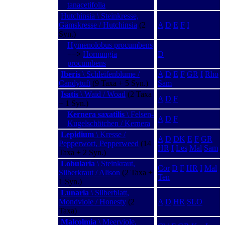
tanacetifolia
Hutchinsia \ Steinkresse,
Gämskresse / Hutchinsia
(2
A
D
E
F
I
Syn.)
Hymenolobus procumbens
−−>
Hornungia
D
procumbens
Iberis
\ Schleifenblume /
A
D
E
F
GR
I
Rho
Candytuft
(9 Taxa + 5 Syn.)
Sam
Isatis
\ Waid / Woad
(2 Taxa
A
D
F
+ 1 Syn.)
Kernera saxatilis
\ Felsen-
A
D
F
Kugelschötchen / Kernera
Lepidium
\ Kresse /
A
D
DK
E
F
GR
Pepperwort, Pepperweed
(14
HR
I
Les
Mal
Sam
Taxa + 2 Syn.)
Lobularia
\ Steinkraut,
Cor
D
F
HR
I
Mal
Silberkraut / Alison
(2 Taxa +
Ten
1 Syn.)
Lunaria
\ Silberblatt,
Mondviole / Honesty
(2
A
D
HR
SLO
Taxa)
Malcolmia
\ Meerviole,