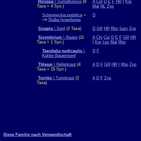
Rorippa
\ Sumpfkresse
(9
A
Cor
D
E
F
HR
I
Kre
Taxa + 4 Syn.)
Mal
NL
Zyp
Schivereckia podolica
−
D
−>
Draba hyperborea
Sinapis
\ Senf
(2 Taxa)
D
GR
HR
Rho
Sam
Zyp
Sisymbrium
\ Rauke
(11
A
Chi
Cor
D
E
F
GR
HR
Taxa + 1 Syn.)
I
Kre
Les
Mal
Rho
Teesdalia nudicaulis
\
D
F
Kahler Bauernsenf
Thlaspi
\ Hellerkraut
(4
A
D
F
GR
HR
I
Rho
Zyp
Taxa + 15 Syn.)
Turritis
\ Turmkraut
(2
A
D
F
Zyp
Taxa)
Diese Familie nach Verwandtschaft