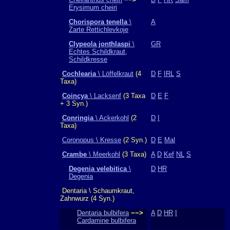
Erysimum cheiri
Chorispora tenella
\
A
Zarte Rettichlevkoje
Clypeola jonthlaspi
\
GR
Echtes Schildkraut,
Schildkresse
Cochlearia
\ Löffelkraut
(4
D
F
IRL
S
Taxa)
Coincya
\ Lacksenf
(3 Taxa
D
E
F
+ 3 Syn.)
Conringia
\ Ackerkohl
(2
D
I
Taxa)
Coronopus \ Kresse
(2 Syn.)
D
E
Mal
Crambe
\ Meerkohl
(3 Taxa)
A
D
Kef
NL
S
Degenia velebitica
\
D
HR
Degenia
Dentaria \ Schaumkraut,
Zahnwurz (4 Syn.)
Dentaria bulbifera
−−>
A
D
HR
I
Cardamine bulbifera