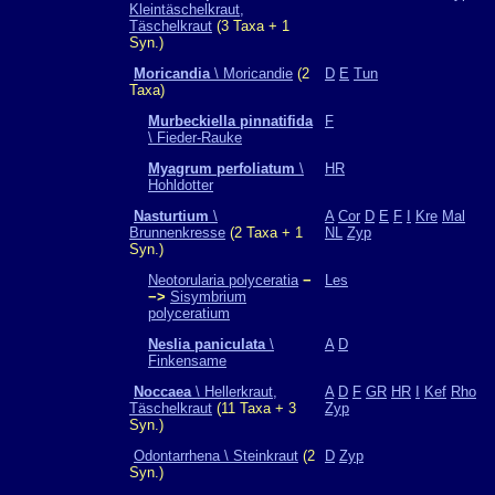
Kleintäschelkraut,
Täschelkraut
(3 Taxa + 1
Syn.)
Moricandia
\ Moricandie
(2
D
E
Tun
Taxa)
Murbeckiella pinnatifida
F
\ Fieder-Rauke
Myagrum perfoliatum
\
HR
Hohldotter
Nasturtium
\
A
Cor
D
E
F
I
Kre
Mal
Brunnenkresse
(2 Taxa + 1
NL
Zyp
Syn.)
Neotorularia polyceratia
−
Les
−>
Sisymbrium
polyceratium
Neslia paniculata
\
A
D
Finkensame
Noccaea
\ Hellerkraut,
A
D
F
GR
HR
I
Kef
Rho
Täschelkraut
(11 Taxa + 3
Zyp
Syn.)
Odontarrhena \ Steinkraut
(2
D
Zyp
Syn.)