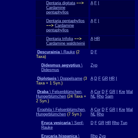
Dentaria digitata
−−>
A
F
I
Cardamine
pentaphyllos
Dentaria pentaphyllos
A
F
I
−−>
Cardamine
pentaphyllos
Dentaria trifolia
−−>
A
HR
Cardamine waldsteinii
Descurainia
\ Rauke
(2
D
F
Taxa)
Didesmus aegyptius
\
Zyp
Didesmus
Diplotaxis
\ Doppelsame
(3
A
D
F
GR
HR
I
Taxa + 1 Syn.)
Draba
\ Felsenblümchen,
A
Cor
D
F
GR
I
Kre
Mal
Hungerblümchen
(24 Taxa +
NL
Rho
Sam
2 Syn.)
Erophila \ Felsenblümchen,
A
Cor
D
F
GR
I
Kre
Mal
Hungerblümchen
(7 Syn.)
NL
Rho
Eruca vesicaria
\ Senf-
D
F
GR
HR
Rho
Tun
Rauke
Erucaria hispanica
\
Rho
Zyp