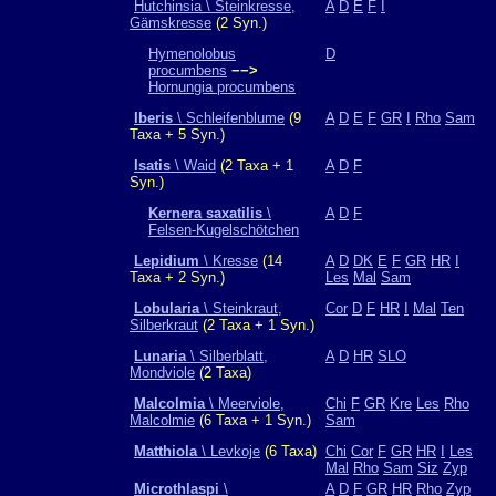
Hutchinsia \ Steinkresse,
A
D
E
F
I
Gämskresse
(2 Syn.)
Hymenolobus
D
procumbens
−−>
Hornungia procumbens
Iberis
\ Schleifenblume
(9
A
D
E
F
GR
I
Rho
Sam
Taxa + 5 Syn.)
Isatis
\ Waid
(2 Taxa + 1
A
D
F
Syn.)
Kernera saxatilis
\
A
D
F
Felsen-Kugelschötchen
Lepidium
\ Kresse
(14
A
D
DK
E
F
GR
HR
I
Taxa + 2 Syn.)
Les
Mal
Sam
Lobularia
\ Steinkraut,
Cor
D
F
HR
I
Mal
Ten
Silberkraut
(2 Taxa + 1 Syn.)
Lunaria
\ Silberblatt,
A
D
HR
SLO
Mondviole
(2 Taxa)
Malcolmia
\ Meerviole,
Chi
F
GR
Kre
Les
Rho
Malcolmie
(6 Taxa + 1 Syn.)
Sam
Matthiola
\ Levkoje
(6 Taxa)
Chi
Cor
F
GR
HR
I
Les
Mal
Rho
Sam
Siz
Zyp
Microthlaspi
\
A
D
F
GR
HR
Rho
Zyp