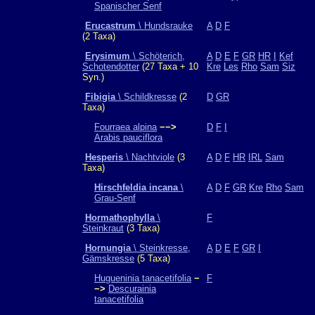
Spanischer Senf
Erucastrum
\ Hundsrauke
A
D
F
(2 Taxa)
Erysimum
\ Schöterich,
A
D
E
F
GR
HR
I
Kef
Schotendotter
(27 Taxa + 10
Kre
Les
Rho
Sam
Siz
Syn.)
Fibigia
\ Schildkresse
(2
D
GR
Taxa)
Fourraea alpina
−−>
D
F
I
Arabis pauciflora
Hesperis
\ Nachtviole
(3
A
D
F
HR
IRL
Sam
Taxa)
Hirschfeldia incana
\
A
D
F
GR
Kre
Rho
Sam
Grau-Senf
Hormathophylla
\
F
Steinkraut
(3 Taxa)
Hornungia
\ Steinkresse,
A
D
E
F
GR
I
Gämskresse
(5 Taxa)
Hugueninia tanacetifolia
−
F
−>
Descurainia
tanacetifolia