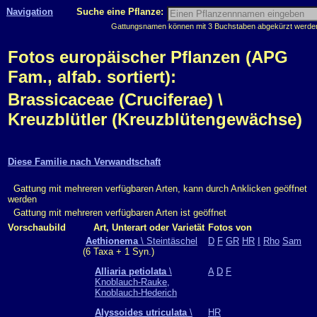
Navigation
Suche eine Pflanze:
Gattungsnamen können mit 3 Buchstaben abgekürzt werden, 
Fotos europäischer Pflanzen (APG
Fam., alfab. sortiert):
Brassicaceae (Cruciferae) \
Kreuzblütler (Kreuzblütengewächse)
Diese Familie nach Verwandtschaft
Gattung mit mehreren verfügbaren Arten, kann durch Anklicken geöffnet
werden
Gattung mit mehreren verfügbaren Arten ist geöffnet
Vorschaubild
Art, Unterart oder Varietät
Fotos von
Aethionema
\ Steintäschel
D
F
GR
HR
I
Rho
Sam
(6 Taxa + 1 Syn.)
Alliaria petiolata
\
A
D
F
Knoblauch-Rauke,
Knoblauch-Hederich
Alyssoides utriculata
\
HR