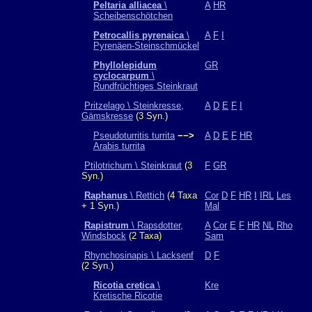
Peltaria alliacea
\
A
HR
Scheibenschötchen
Petrocallis pyrenaica
\
A
F
I
Pyrenäen-Steinschmückel
Phyllolepidum
GR
cyclocarpum
\
Rundfrüchtiges Steinkraut
Pritzelago \ Steinkresse,
A
D
E
F
I
Gämskresse
(3 Syn.)
Pseudoturritis turrita
−−>
A
D
E
F
HR
Arabis turrita
Ptilotrichum \ Steinkraut
(3
F
GR
Syn.)
Raphanus
\ Rettich
(4 Taxa
Cor
D
F
HR
I
IRL
Les
+ 1 Syn.)
Mal
Rapistrum
\ Rapsdotter,
A
Cor
E
F
HR
NL
Rho
Windsbock
(2 Taxa)
Sam
Rhynchosinapis \ Lacksenf
D
F
(2 Syn.)
Ricotia cretica
\
Kre
Kretische Ricotie