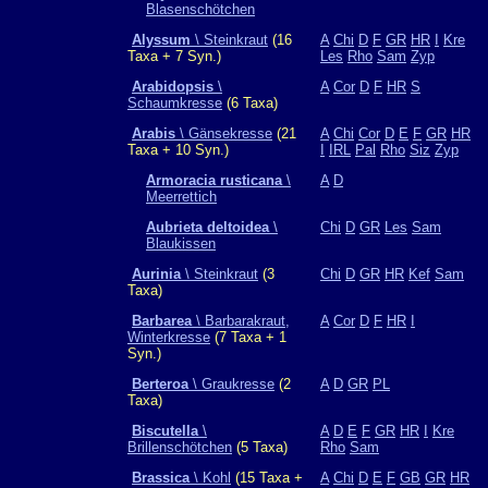
Blasenschötchen
Alyssum
\ Steinkraut
(16
A
Chi
D
F
GR
HR
I
Kre
Taxa + 7 Syn.)
Les
Rho
Sam
Zyp
Arabidopsis
\
A
Cor
D
F
HR
S
Schaumkresse
(6 Taxa)
Arabis
\ Gänsekresse
(21
A
Chi
Cor
D
E
F
GR
HR
Taxa + 10 Syn.)
I
IRL
Pal
Rho
Siz
Zyp
Armoracia rusticana
\
A
D
Meerrettich
Aubrieta deltoidea
\
Chi
D
GR
Les
Sam
Blaukissen
Aurinia
\ Steinkraut
(3
Chi
D
GR
HR
Kef
Sam
Taxa)
Barbarea
\ Barbarakraut,
A
Cor
D
F
HR
I
Winterkresse
(7 Taxa + 1
Syn.)
Berteroa
\ Graukresse
(2
A
D
GR
PL
Taxa)
Biscutella
\
A
D
E
F
GR
HR
I
Kre
Brillenschötchen
(5 Taxa)
Rho
Sam
Brassica
\ Kohl
(15 Taxa +
A
Chi
D
E
F
GB
GR
HR