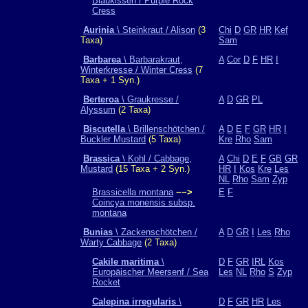
Blaukissen / Purple Rock
Cress
Aurinia
\ Steinkraut / Alison
(3
Chi
D
GR
HR
Kef
Taxa)
Sam
Barbarea
\ Barbarakraut,
A
Cor
D
F
HR
I
Winterkresse / Winter Cress
(7
Taxa + 1 Syn.)
Berteroa
\ Graukresse /
A
D
GR
PL
Alyssum
(2 Taxa)
Biscutella
\ Brillenschötchen /
A
D
E
F
GR
HR
I
Buckler Mustard
(5 Taxa)
Kre
Rho
Sam
Brassica
\ Kohl / Cabbage,
A
Chi
D
E
F
GB
GR
Mustard
(15 Taxa + 2 Syn.)
HR
I
Kos
Kre
Les
NL
Rho
Sam
Zyp
Brassicella montana
−−>
E
F
Coincya monensis subsp.
montana
Bunias
\ Zackenschötchen /
A
D
GR
I
Les
Rho
Warty Cabbage
(2 Taxa)
Cakile maritima
\
D
F
GR
IRL
Kos
Europäischer Meersenf / Sea
Les
NL
Rho
S
Zyp
Rocket
Calepina irregularis
\
D
F
GR
HR
Les