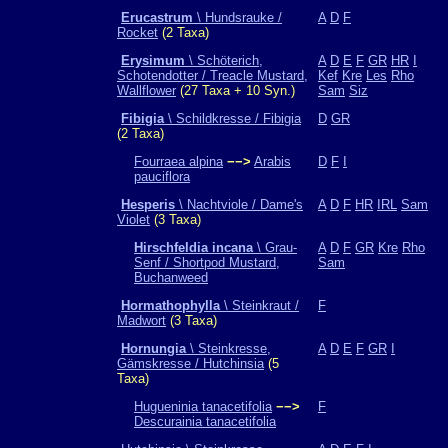
Erucastrum
\ Hundsrauke /
A
D
F
Rocket
(2 Taxa)
Erysimum
\ Schöterich,
A
D
E
F
GR
HR
I
Schotendotter / Treacle Mustard,
Kef
Kre
Les
Rho
Wallflower
(27 Taxa + 10 Syn.)
Sam
Siz
Fibigia
\ Schildkresse / Fibigia
D
GR
(2 Taxa)
Fourraea alpina
−−>
Arabis
D
F
I
pauciflora
Hesperis
\ Nachtviole / Dame's
A
D
F
HR
IRL
Sam
Violet
(3 Taxa)
Hirschfeldia incana
\ Grau-
A
D
F
GR
Kre
Rho
Senf / Shortpod Mustard,
Sam
Buchanweed
Hormathophylla
\ Steinkraut /
F
Madwort
(3 Taxa)
Hornungia
\ Steinkresse,
A
D
E
F
GR
I
Gämskresse / Hutchinsia
(5
Taxa)
Hugueninia tanacetifolia
−−>
F
Descurainia tanacetifolia