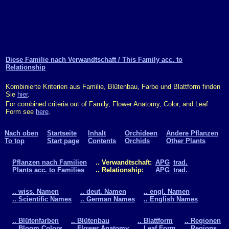
Diese Familie nach Verwandtschaft / This Family acc. to
Relationship
Kombinierte Kriterien aus Familie, Blütenbau, Farbe und Blattform finden
Sie
hier
.
For combined criteria out of Family, Flower Anatomy, Color, and Leaf
Form see
here
.
Nach oben
Startseite
Inhalt
Orchideen
Andere Pflanzen
To top
Start page
Contents
Orchids
Other Plants
Pflanzen nach Familien
.. Verwandtschaft:
APG
trad.
Plants acc. to Families
.. Relationship:
APG
trad.
.. wiss. Namen
.. deut. Namen
.. engl. Namen
.. Scientific Names
.. German Names
.. English Names
.. Blütenfarben
.. Blütenbau
.. Blattform
.. Regionen
.. Bloom Colors
.. Flower Anatomy
.. Leaf Form
.. Regions