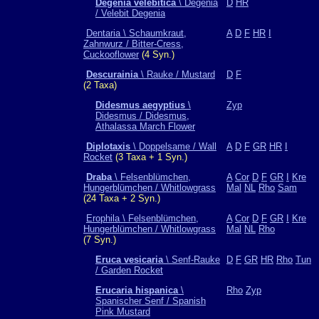
Degenia velebitica
\ Degenia
D
HR
/ Velebit Degenia
Dentaria \ Schaumkraut,
A
D
F
HR
I
Zahnwurz / Bitter-Cress,
Cuckooflower
(4 Syn.)
Descurainia
\ Rauke / Mustard
D
F
(2 Taxa)
Didesmus aegyptius
\
Zyp
Didesmus / Didesmus,
Athalassa March Flower
Diplotaxis
\ Doppelsame / Wall
A
D
F
GR
HR
I
Rocket
(3 Taxa + 1 Syn.)
Draba
\ Felsenblümchen,
A
Cor
D
F
GR
I
Kre
Hungerblümchen / Whitlowgrass
Mal
NL
Rho
Sam
(24 Taxa + 2 Syn.)
Erophila \ Felsenblümchen,
A
Cor
D
F
GR
I
Kre
Hungerblümchen / Whitlowgrass
Mal
NL
Rho
(7 Syn.)
Eruca vesicaria
\ Senf-Rauke
D
F
GR
HR
Rho
Tun
/ Garden Rocket
Erucaria hispanica
\
Rho
Zyp
Spanischer Senf / Spanish
Pink Mustard