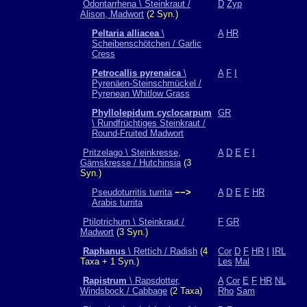
Odontarrhena \ Steinkraut /
D
Zyp
Alison, Madwort
(2 Syn.)
Peltaria alliacea
\
A
HR
Scheibenschötchen / Garlic
Cress
Petrocallis pyrenaica
\
A
F
I
Pyrenäen-Steinschmückel /
Pyrenean Whitlow Grass
Phyllolepidum cyclocarpum
GR
\ Rundfrüchtiges Steinkraut /
Round-Fruited Madwort
Pritzelago \ Steinkresse,
A
D
E
F
I
Gämskresse / Hutchinsia
(3
Syn.)
Pseudoturritis turrita
−−>
A
D
E
F
HR
Arabis turrita
Ptilotrichum \ Steinkraut /
F
GR
Madwort
(3 Syn.)
Raphanus
\ Rettich / Radish
(4
Cor
D
F
HR
I
IRL
Taxa + 1 Syn.)
Les
Mal
Rapistrum
\ Rapsdotter,
A
Cor
E
F
HR
NL
Windsbock / Cabbage
(2 Taxa)
Rho
Sam