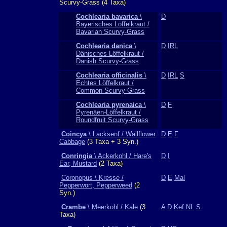
Scurvy-Grass (4 Taxa)
Cochlearia bavarica
\
D
Bayerisches Löffelkraut /
Bavarian Scurvy-Grass
Cochlearia danica
\
D
IRL
Dänisches Löffelkraut /
Danish Scurvy-Grass
Cochlearia officinalis
\
D
IRL
S
Echtes Löffelkraut /
Common Scurvy-Grass
Cochlearia pyrenaica
\
D
F
Pyrenäen-Löffelkraut /
Roundfruit Scurvy-Grass
Coincya
\ Lacksenf / Wallflower
D
E
F
Cabbage
(3 Taxa + 3 Syn.)
Conringia
\ Ackerkohl / Hare's
D
I
Ear, Mustard
(2 Taxa)
Coronopus \ Kresse /
D
E
Mal
Pepperwort, Pepperweed
(2
Syn.)
Crambe
\ Meerkohl / Kale
(3
A
D
Kef
NL
S
Taxa)