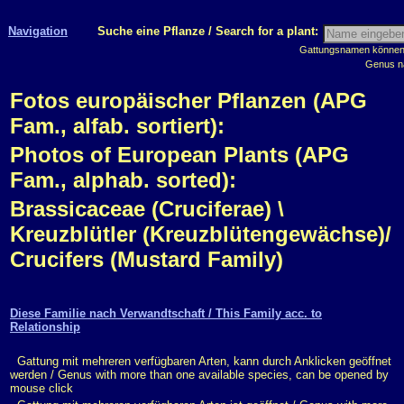
Navigation
Suche eine Pflanze / Search for a plant:
Gattungsnamen können m
Genus n
Fotos europäischer Pflanzen (APG
Fam., alfab. sortiert):
Photos of European Plants (APG
Fam., alphab. sorted):
Brassicaceae (Cruciferae) \
Kreuzblütler (Kreuzblütengewächse)/
Crucifers (Mustard Family)
Diese Familie nach Verwandtschaft / This Family acc. to
Relationship
Gattung mit mehreren verfügbaren Arten, kann durch Anklicken geöffnet
werden / Genus with more than one available species, can be opened by
mouse click