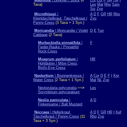
Matthiola
\ Levkoje / Stock
(6
Chi
Cor
F
GR
HR
I
Taxa)
Les
Mal
Rho
Sam
Siz
Zyp
Microthlaspi
\
A
D
F
GR
HR
Rho
Kleintäschelkraut, Täschelkraut /
Zyp
Penny-Cress
(3 Taxa + 1 Syn.)
Moricandia
\ Moricandie / Violet
D
E
Tun
Cabbage
(2 Taxa)
Murbeckiella pinnatifida
\
F
Fieder-Rauke / Pinnatifid
Rock-Cress
Myagrum perfoliatum
\
HR
Hohldotter / Mitre Cress,
Bird's-Eye Cress
Nasturtium
\ Brunnenkresse /
A
Cor
D
E
F
I
Kre
Water Cress
(2 Taxa + 1 Syn.)
Mal
NL
Zyp
Neotorularia polyceratia
−−>
Les
Sisymbrium polyceratium
Neslia paniculata
\
A
D
Finkensame / Ball Mustard
Noccaea
\ Hellerkraut,
A
D
F
GR
HR
I
Kef
Täschelkraut / Penny-Cress
(11
Rho
Zyp
Taxa + 3 Syn.)