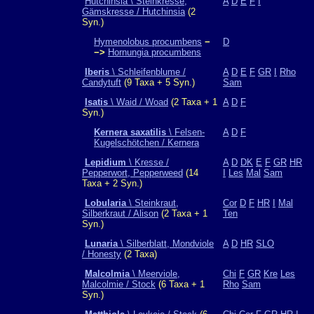
Hutchinsia \ Steinkresse,
A
D
E
F
I
Gämskresse / Hutchinsia
(2
Syn.)
Hymenolobus procumbens
−
D
−>
Hornungia procumbens
Iberis
\ Schleifenblume /
A
D
E
F
GR
I
Rho
Candytuft
(9 Taxa + 5 Syn.)
Sam
Isatis
\ Waid / Woad
(2 Taxa + 1
A
D
F
Syn.)
Kernera saxatilis
\ Felsen-
A
D
F
Kugelschötchen / Kernera
Lepidium
\ Kresse /
A
D
DK
E
F
GR
HR
Pepperwort, Pepperweed
(14
I
Les
Mal
Sam
Taxa + 2 Syn.)
Lobularia
\ Steinkraut,
Cor
D
F
HR
I
Mal
Silberkraut / Alison
(2 Taxa + 1
Ten
Syn.)
Lunaria
\ Silberblatt, Mondviole
A
D
HR
SLO
/ Honesty
(2 Taxa)
Malcolmia
\ Meerviole,
Chi
F
GR
Kre
Les
Malcolmie / Stock
(6 Taxa + 1
Rho
Sam
Syn.)