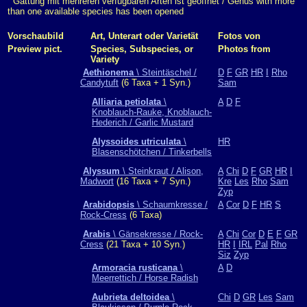
Gattung mit mehreren verfügbaren Arten ist geöffnet / Genus with more
than one available species has been opened
Vorschaubild
Art, Unterart oder Varietät
Fotos von
Preview pict.
Species, Subspecies, or
Photos from
Variety
Aethionema
\ Steintäschel /
D
F
GR
HR
I
Rho
Candytuft
(6 Taxa + 1 Syn.)
Sam
Alliaria petiolata
\
A
D
F
Knoblauch-Rauke, Knoblauch-
Hederich / Garlic Mustard
Alyssoides utriculata
\
HR
Blasenschötchen / Tinkerbells
Alyssum
\ Steinkraut / Alison,
A
Chi
D
F
GR
HR
I
Madwort
(16 Taxa + 7 Syn.)
Kre
Les
Rho
Sam
Zyp
Arabidopsis
\ Schaumkresse /
A
Cor
D
F
HR
S
Rock-Cress
(6 Taxa)
Arabis
\ Gänsekresse / Rock-
A
Chi
Cor
D
E
F
GR
Cress
(21 Taxa + 10 Syn.)
HR
I
IRL
Pal
Rho
Siz
Zyp
Armoracia rusticana
\
A
D
Meerrettich / Horse Radish
Aubrieta deltoidea
\
Chi
D
GR
Les
Sam