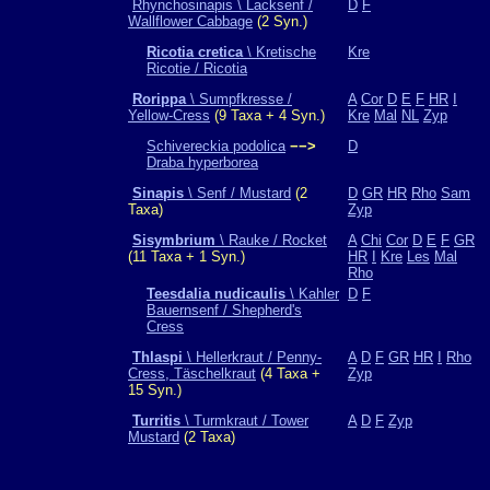
Rhynchosinapis \ Lacksenf /
D
F
Wallflower Cabbage
(2 Syn.)
Ricotia cretica
\ Kretische
Kre
Ricotie / Ricotia
Rorippa
\ Sumpfkresse /
A
Cor
D
E
F
HR
I
Yellow-Cress
(9 Taxa + 4 Syn.)
Kre
Mal
NL
Zyp
Schivereckia podolica
−−>
D
Draba hyperborea
Sinapis
\ Senf / Mustard
(2
D
GR
HR
Rho
Sam
Taxa)
Zyp
Sisymbrium
\ Rauke / Rocket
A
Chi
Cor
D
E
F
GR
(11 Taxa + 1 Syn.)
HR
I
Kre
Les
Mal
Rho
Teesdalia nudicaulis
\ Kahler
D
F
Bauernsenf / Shepherd's
Cress
Thlaspi
\ Hellerkraut / Penny-
A
D
F
GR
HR
I
Rho
Cress, Täschelkraut
(4 Taxa +
Zyp
15 Syn.)
Turritis
\ Turmkraut / Tower
A
D
F
Zyp
Mustard
(2 Taxa)