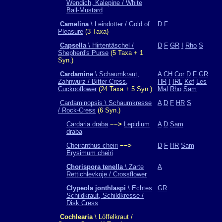
Wendich, Kalepine / White
Ball-Mustard
Camelina
\ Leindotter / Gold of
D
F
Pleasure
(3 Taxa)
Capsella
\ Hirtentäschel /
D
F
GR
I
Rho
S
Shepherd's Purse
(5 Taxa + 1
Syn.)
Cardamine
\ Schaumkraut,
A
CH
Cor
D
F
GR
Zahnwurz / Bitter-Cress,
HR
I
IRL
Kef
Les
Cuckooflower
(24 Taxa + 5 Syn.)
Mal
Rho
Sam
Cardaminopsis \ Schaumkresse
A
D
F
HR
S
/ Rock-Cress
(6 Syn.)
Cardaria draba
−−>
Lepidium
A
D
Sam
draba
Cheiranthus cheiri
−−>
D
F
HR
Sam
Erysimum cheiri
Chorispora tenella
\ Zarte
A
Rettichlevkoje / Crossflower
Clypeola jonthlaspi
\ Echtes
GR
Schildkraut, Schildkresse /
Disk Cress
Cochlearia
\ Löffelkraut /