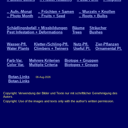
.. Aufn.-Monat
.. Früchten + Samen
.. Wurzeln + Knollen
.. Photo Month
.. Fruits + Seed
.. Roots + Bulbs
Schädlingsbefall + Missbildungen
Bäume
Sträucher
Pest Infestation + Deformations
Trees
Bushes
Wasser-Pfl.
Kletter-/Schling-Pfl.
Nutz-Pfl.
Zier-Pflanzen
Water Plants
Climbers + Twiners
Useful Pl.
Ornamental Pl.
Farb-Var.
Mehrere Kriterien
Biotope + Gruppen
Color Var.
Multiple Criteria
Biotopes + Groups
Botan.Links
06-Aug-2026
Botan.Links
Copyright: Verwendung der Bilder und Texte nur mit schriftlicher Genehmigung des
Autors.
Copyright: Use of the images and texts only with the author's written permission.