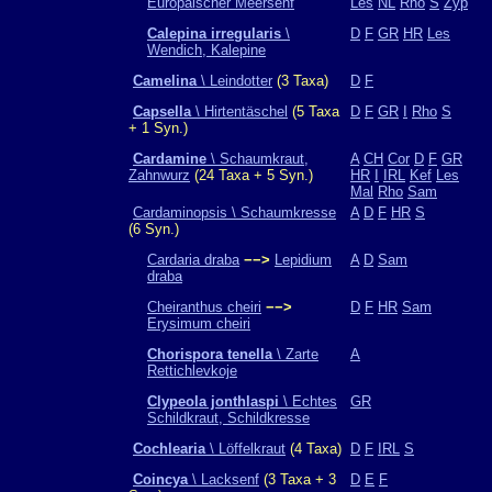
Europäischer Meersenf
Les
NL
Rho
S
Zyp
Calepina irregularis
\
D
F
GR
HR
Les
Wendich, Kalepine
Camelina
\ Leindotter
(3 Taxa)
D
F
Capsella
\ Hirtentäschel
(5 Taxa
D
F
GR
I
Rho
S
+ 1 Syn.)
Cardamine
\ Schaumkraut,
A
CH
Cor
D
F
GR
Zahnwurz
(24 Taxa + 5 Syn.)
HR
I
IRL
Kef
Les
Mal
Rho
Sam
Cardaminopsis \ Schaumkresse
A
D
F
HR
S
(6 Syn.)
Cardaria draba
−−>
Lepidium
A
D
Sam
draba
Cheiranthus cheiri
−−>
D
F
HR
Sam
Erysimum cheiri
Chorispora tenella
\ Zarte
A
Rettichlevkoje
Clypeola jonthlaspi
\ Echtes
GR
Schildkraut, Schildkresse
Cochlearia
\ Löffelkraut
(4 Taxa)
D
F
IRL
S
Coincya
\ Lacksenf
(3 Taxa + 3
D
E
F