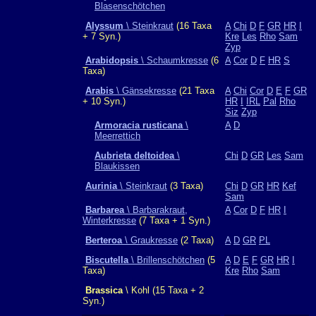
Blasenschötchen
Alyssum
\ Steinkraut
(16 Taxa
A
Chi
D
F
GR
HR
I
+ 7 Syn.)
Kre
Les
Rho
Sam
Zyp
Arabidopsis
\ Schaumkresse
(6
A
Cor
D
F
HR
S
Taxa)
Arabis
\ Gänsekresse
(21 Taxa
A
Chi
Cor
D
E
F
GR
+ 10 Syn.)
HR
I
IRL
Pal
Rho
Siz
Zyp
Armoracia rusticana
\
A
D
Meerrettich
Aubrieta deltoidea
\
Chi
D
GR
Les
Sam
Blaukissen
Aurinia
\ Steinkraut
(3 Taxa)
Chi
D
GR
HR
Kef
Sam
Barbarea
\ Barbarakraut,
A
Cor
D
F
HR
I
Winterkresse
(7 Taxa + 1 Syn.)
Berteroa
\ Graukresse
(2 Taxa)
A
D
GR
PL
Biscutella
\ Brillenschötchen
(5
A
D
E
F
GR
HR
I
Taxa)
Kre
Rho
Sam
Brassica
\ Kohl (15 Taxa + 2
Syn.)