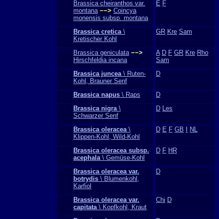
Brassica cheiranthos var.
E
F
montana
−−>
Coincya
monensis subsp. montana
Brassica cretica
\
GR
Kre
Sam
Kretischer Kohl
Brassica geniculata
−−>
A
D
F
GR
Kre
Rho
Hirschfeldia incana
Sam
Brassica juncea
\ Ruten-
D
Kohl, Brauner Senf
Brassica napus
\ Raps
D
Brassica nigra
\
D
Les
Schwarzer Senf
Brassica oleracea
\
D
E
F
GB
I
NL
Klippen-Kohl, Wild-Kohl
Brassica oleracea subsp.
D
F
HR
acephala
\ Gemüse-Kohl
Brassica oleracea var.
D
botrydis
\ Blumenkohl,
Karfiol
Brassica oleracea var.
Chi
D
capitata
\ Kopfkohl, Kraut