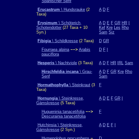
Spanischer Senf
Erucastrum
\ Hundsrauke
(2
A
D
F
Taxa)
Erysimum
\ Schöterich,
A
D
E
F
GR
HR
I
Schotendotter
(27 Taxa + 10
Kef
Kre
Les
Rho
Syn.)
Sam
Siz
Fibigia
\ Schildkresse
(2 Taxa)
D
GR
Fourraea alpina
−−>
Arabis
D
F
I
pauciflora
Hesperis
\ Nachtviole
(3 Taxa)
A
D
F
HR
IRL
Sam
Hirschfeldia incana
\ Grau-
A
D
F
GR
Kre
Rho
Senf
Sam
Hormathophylla
\ Steinkraut
(3
F
Taxa)
Hornungia
\ Steinkresse,
A
D
E
F
GR
I
Gämskresse
(5 Taxa)
Hugueninia tanacetifolia
−−>
F
Descurainia tanacetifolia
Hutchinsia \ Steinkresse,
A
D
E
F
I
Gämskresse
(2 Syn.)
Hymenolobus procumbens
−
D