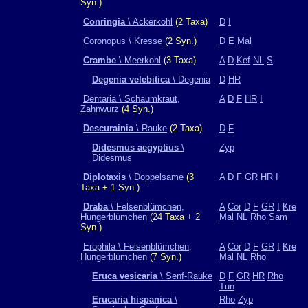
Syn.)
Conringia
\ Ackerkohl
(2 Taxa)
D
I
Coronopus \ Kresse
(2 Syn.)
D
E
Mal
Crambe
\ Meerkohl
(3 Taxa)
A
D
Kef
NL
S
Degenia velebitica
\ Degenia
D
HR
Dentaria \ Schaumkraut,
A
D
F
HR
I
Zahnwurz
(4 Syn.)
Descurainia
\ Rauke
(2 Taxa)
D
F
Didesmus aegyptius
\
Zyp
Didesmus
Diplotaxis
\ Doppelsame
(3
A
D
F
GR
HR
I
Taxa + 1 Syn.)
Draba
\ Felsenblümchen,
A
Cor
D
F
GR
I
Kre
Hungerblümchen
(24 Taxa + 2
Mal
NL
Rho
Sam
Syn.)
Erophila \ Felsenblümchen,
A
Cor
D
F
GR
I
Kre
Hungerblümchen
(7 Syn.)
Mal
NL
Rho
Eruca vesicaria
\ Senf-Rauke
D
F
GR
HR
Rho
Tun
Erucaria hispanica
\
Rho
Zyp