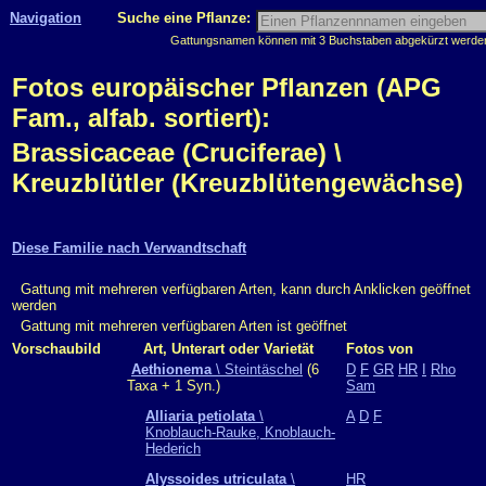
Navigation
Suche eine Pflanze:
Gattungsnamen können mit 3 Buchstaben abgekürzt werden, 
Fotos europäischer Pflanzen (APG
Fam., alfab. sortiert):
Brassicaceae (Cruciferae) \
Kreuzblütler (Kreuzblütengewächse)
Diese Familie nach Verwandtschaft
Gattung mit mehreren verfügbaren Arten, kann durch Anklicken geöffnet
werden
Gattung mit mehreren verfügbaren Arten ist geöffnet
Vorschaubild
Art, Unterart oder Varietät
Fotos von
Aethionema
\ Steintäschel
(6
D
F
GR
HR
I
Rho
Taxa + 1 Syn.)
Sam
Alliaria petiolata
\
A
D
F
Knoblauch-Rauke, Knoblauch-
Hederich
Alyssoides utriculata
\
HR