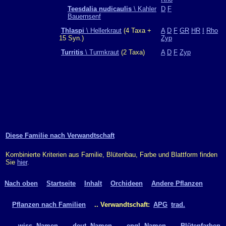
Teesdalia nudicaulis
\ Kahler
D
F
Bauernsenf
Thlaspi
\ Hellerkraut
(4 Taxa +
A
D
F
GR
HR
I
Rho
15 Syn.)
Zyp
Turritis
\ Turmkraut
(2 Taxa)
A
D
F
Zyp
Diese Familie nach Verwandtschaft
Kombinierte Kriterien aus Familie, Blütenbau, Farbe und Blattform finden
Sie
hier
.
Nach oben
Startseite
Inhalt
Orchideen
Andere Pflanzen
Pflanzen nach Familien
.. Verwandtschaft:
APG
trad.
.. wiss. Namen
.. deut. Namen
.. engl. Namen
.. Blütenfarben