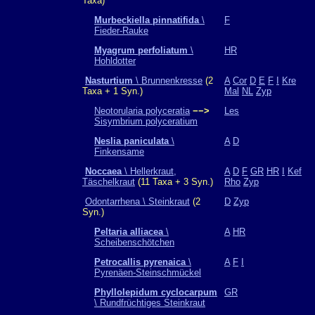
Taxa)
Murbeckiella pinnatifida
\
F
Fieder-Rauke
Myagrum perfoliatum
\
HR
Hohldotter
Nasturtium
\ Brunnenkresse
(2
A
Cor
D
E
F
I
Kre
Taxa + 1 Syn.)
Mal
NL
Zyp
Neotorularia polyceratia
−−>
Les
Sisymbrium polyceratium
Neslia paniculata
\
A
D
Finkensame
Noccaea
\ Hellerkraut,
A
D
F
GR
HR
I
Kef
Täschelkraut
(11 Taxa + 3 Syn.)
Rho
Zyp
Odontarrhena \ Steinkraut
(2
D
Zyp
Syn.)
Peltaria alliacea
\
A
HR
Scheibenschötchen
Petrocallis pyrenaica
\
A
F
I
Pyrenäen-Steinschmückel
Phyllolepidum cyclocarpum
GR
\ Rundfrüchtiges Steinkraut