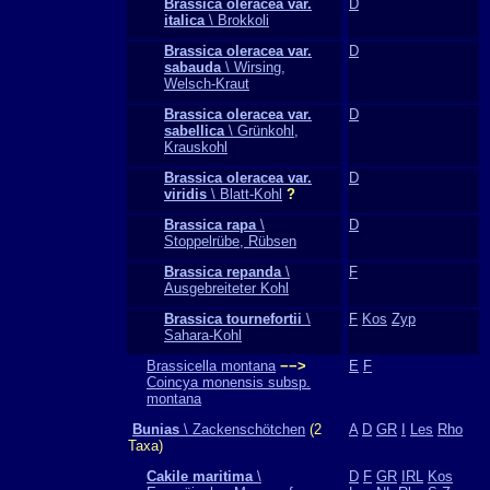
Brassica oleracea var.
D
italica
\ Brokkoli
Brassica oleracea var.
D
sabauda
\ Wirsing,
Welsch-Kraut
Brassica oleracea var.
D
sabellica
\ Grünkohl,
Krauskohl
Brassica oleracea var.
D
viridis
\ Blatt-Kohl
?
Brassica rapa
\
D
Stoppelrübe, Rübsen
Brassica repanda
\
F
Ausgebreiteter Kohl
Brassica tournefortii
\
F
Kos
Zyp
Sahara-Kohl
Brassicella montana
−−>
E
F
Coincya monensis subsp.
montana
Bunias
\ Zackenschötchen
(2
A
D
GR
I
Les
Rho
Taxa)
Cakile maritima
\
D
F
GR
IRL
Kos