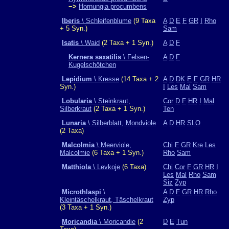
−>
Hornungia procumbens
Iberis
\ Schleifenblume
(9 Taxa
A
D
E
F
GR
I
Rho
+ 5 Syn.)
Sam
Isatis
\ Waid
(2 Taxa + 1 Syn.)
A
D
F
Kernera saxatilis
\ Felsen-
A
D
F
Kugelschötchen
Lepidium
\ Kresse
(14 Taxa + 2
A
D
DK
E
F
GR
HR
Syn.)
I
Les
Mal
Sam
Lobularia
\ Steinkraut,
Cor
D
F
HR
I
Mal
Silberkraut
(2 Taxa + 1 Syn.)
Ten
Lunaria
\ Silberblatt, Mondviole
A
D
HR
SLO
(2 Taxa)
Malcolmia
\ Meerviole,
Chi
F
GR
Kre
Les
Malcolmie
(6 Taxa + 1 Syn.)
Rho
Sam
Matthiola
\ Levkoje
(6 Taxa)
Chi
Cor
F
GR
HR
I
Les
Mal
Rho
Sam
Siz
Zyp
Microthlaspi
\
A
D
F
GR
HR
Rho
Kleintäschelkraut, Täschelkraut
Zyp
(3 Taxa + 1 Syn.)
Moricandia
\ Moricandie
(2
D
E
Tun