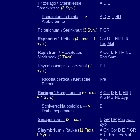
Pritzelago \ Steinkresse,
A
D
E
F
I
Gämskresse
(3 Syn.)
Pseudoturritis turrita
−−>
A
D
E
F
HR
Arabis turrita
Ptilotrichum \ Steinkraut
(3 Syn.)
F
GR
Raphanus
\ Rettich
(4 Taxa + 1
Cor
D
F
HR
I
IRL
Syn.)
Les
Mal
Rapistrum
\ Rapsdotter,
A
Cor
E
F
HR
NL
Windsbock
(2 Taxa)
Rho
Sam
Rhynchosinapis \ Lacksenf
(2
D
F
Syn.)
Ricotia cretica
\ Kretische
Kre
Ricotie
Rorippa
\ Sumpfkresse
(9 Taxa
A
Cor
D
E
F
HR
I
+ 4 Syn.)
Kre
Mal
NL
Zyp
Schivereckia podolica
−−>
D
Draba hyperborea
Sinapis
\ Senf
(2 Taxa)
D
GR
HR
Rho
Sam
Zyp
Sisymbrium
\ Rauke
(11 Taxa +
A
Chi
Cor
D
E
F
GR
1 Syn.)
HR
I
Kre
Les
Mal
Rho