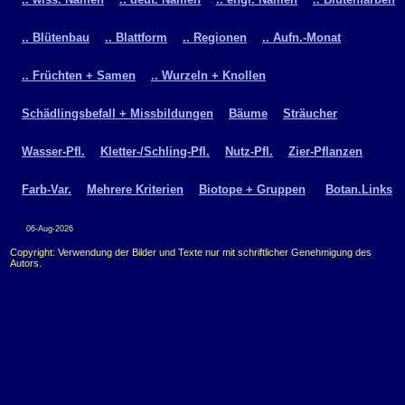
.. Blütenbau
.. Blattform
.. Regionen
.. Aufn.-Monat
.. Früchten + Samen
.. Wurzeln + Knollen
Schädlingsbefall + Missbildungen
Bäume
Sträucher
Wasser-Pfl.
Kletter-/Schling-Pfl.
Nutz-Pfl.
Zier-Pflanzen
Farb-Var.
Mehrere Kriterien
Biotope + Gruppen
Botan.Links
06-Aug-2026
Copyright: Verwendung der Bilder und Texte nur mit schriftlicher Genehmigung des
Autors.