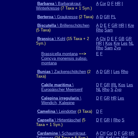
Barbarea
\ Barbarakraut,
A
Cor
D
F
HR
I
Winterkresse
(7 Taxa + 1 Syn.)
Berteroa
\ Graukresse
(2 Taxa)
A
D
GR
PL
Biscutella
\ Brillenschötchen
A
D
E
F
GR
HR
I
Kre
(5 Taxa)
Rho
Sam
Brassica
\ Kohl
(15 Taxa + 2
A
Chi
D
E
F
GB
GR
Syn.)
HR
I
Kos
Kre
Les
NL
Rho
Sam
Zyp
Brassicella montana
−−>
E
F
Coincya monensis subsp.
montana
Bunias
\ Zackenschötchen
(2
A
D
GR
I
Les
Rho
Taxa)
Cakile maritima
\
D
F
GR
IRL
Kos
Les
Europäischer Meersenf
NL
Rho
S
Zyp
Calepina irregularis
\
D
F
GR
HR
Les
Wendich, Kalepine
Camelina
\ Leindotter
(3 Taxa)
D
F
Capsella
\ Hirtentäschel
(5
D
F
GR
I
Rho
S
Taxa + 1 Syn.)
Cardamine
\ Schaumkraut,
A
CH
Cor
D
F
GR
HR
Zahnwurz
(24 Taxa + 5 Syn.)
I
IRL
Kef
Les
Mal