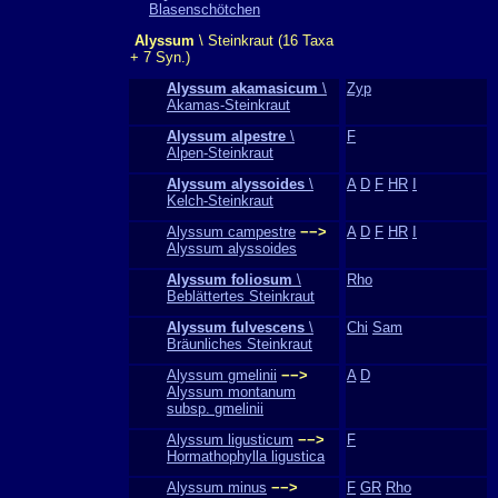
Blasenschötchen
Alyssum
\ Steinkraut (16 Taxa
+ 7 Syn.)
Alyssum akamasicum
\
Zyp
Akamas-Steinkraut
Alyssum alpestre
\
F
Alpen-Steinkraut
Alyssum alyssoides
\
A
D
F
HR
I
Kelch-Steinkraut
Alyssum campestre
−−>
A
D
F
HR
I
Alyssum alyssoides
Alyssum foliosum
\
Rho
Beblättertes Steinkraut
Alyssum fulvescens
\
Chi
Sam
Bräunliches Steinkraut
Alyssum gmelinii
−−>
A
D
Alyssum montanum
subsp. gmelinii
Alyssum ligusticum
−−>
F
Hormathophylla ligustica
Alyssum minus
−−>
F
GR
Rho