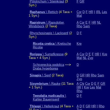
Ptilotrichum \ Steinkraut
(3
F
GR
Syn.)
Raphanus
\ Rettich
(4 Taxa +
Cor
D
F
HR
I
IRL
Les
1 Syn.)
Mal
Rapistrum
\ Rapsdotter,
A
Cor
E
F
HR
NL
Windsbock
(2 Taxa)
Rho
Sam
Rhynchosinapis \ Lacksenf
(2
D
F
Syn.)
Ricotia cretica
\ Kretische
Kre
Ricotie
Rorippa
\ Sumpfkresse
(9
A
Cor
D
E
F
HR
I
Kre
Taxa + 4 Syn.)
Mal
NL
Zyp
Schivereckia podolica
−−>
D
Draba hyperborea
Sinapis
\ Senf
(2 Taxa)
D
GR
HR
Rho
Sam
Zyp
Sisymbrium
\ Rauke
(11 Taxa
A
Chi
Cor
D
E
F
GR
+ 1 Syn.)
HR
I
Kre
Les
Mal
Rho
Teesdalia nudicaulis
\
D
F
Kahler Bauernsenf
Thlaspi
\ Hellerkraut
(4 Taxa +
A
D
F
GR
HR
I
Rho
15 Syn.)
Zyp