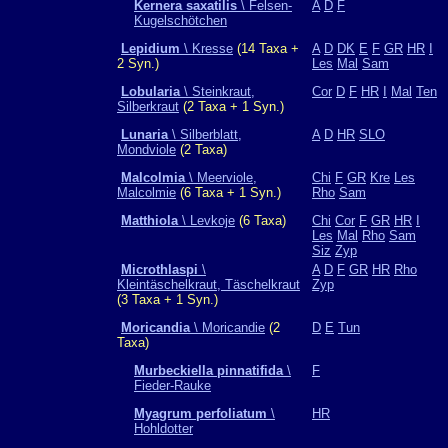
Kernera saxatilis
\ Felsen-
A
D
F
Kugelschötchen
Lepidium
\ Kresse
(14 Taxa +
A
D
DK
E
F
GR
HR
I
2 Syn.)
Les
Mal
Sam
Lobularia
\ Steinkraut,
Cor
D
F
HR
I
Mal
Ten
Silberkraut
(2 Taxa + 1 Syn.)
Lunaria
\ Silberblatt,
A
D
HR
SLO
Mondviole
(2 Taxa)
Malcolmia
\ Meerviole,
Chi
F
GR
Kre
Les
Malcolmie
(6 Taxa + 1 Syn.)
Rho
Sam
Matthiola
\ Levkoje
(6 Taxa)
Chi
Cor
F
GR
HR
I
Les
Mal
Rho
Sam
Siz
Zyp
Microthlaspi
\
A
D
F
GR
HR
Rho
Kleintäschelkraut, Täschelkraut
Zyp
(3 Taxa + 1 Syn.)
Moricandia
\ Moricandie
(2
D
E
Tun
Taxa)
Murbeckiella pinnatifida
\
F
Fieder-Rauke
Myagrum perfoliatum
\
HR
Hohldotter