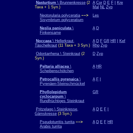
Nasturtium
\ Brunnenkresse
(2
A
Cor
D
E
F
I
Kre
Taxa + 1 Syn.)
Mal
NL
Zyp
Neotorularia polyceratia
−−>
Les
Sisymbrium polyceratium
Neslia paniculata
\
A
D
Finkensame
Noccaea
\ Hellerkraut,
A
D
F
GR
HR
I
Kef
Täschelkraut
(11 Taxa + 3 Syn.)
Rho
Zyp
Odontarrhena \ Steinkraut
(2
D
Zyp
Syn.)
Peltaria alliacea
\
A
HR
Scheibenschötchen
Petrocallis pyrenaica
\
A
F
I
Pyrenäen-Steinschmückel
Phyllolepidum
GR
cyclocarpum
\
Rundfrüchtiges Steinkraut
Pritzelago \ Steinkresse,
A
D
E
F
I
Gämskresse
(3 Syn.)
Pseudoturritis turrita
−−>
A
D
E
F
HR
Arabis turrita