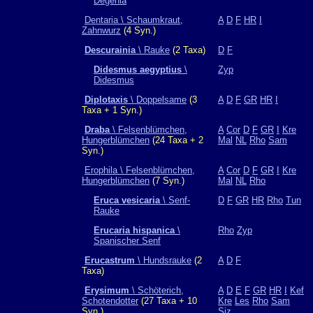
Degenia
Dentaria \ Schaumkraut,
A
D
F
HR
I
Zahnwurz
(4 Syn.)
Descurainia
\ Rauke
(2 Taxa)
D
F
Didesmus aegyptius
\
Zyp
Didesmus
Diplotaxis
\ Doppelsame
(3
A
D
F
GR
HR
I
Taxa + 1 Syn.)
Draba
\ Felsenblümchen,
A
Cor
D
F
GR
I
Kre
Hungerblümchen
(24 Taxa + 2
Mal
NL
Rho
Sam
Syn.)
Erophila \ Felsenblümchen,
A
Cor
D
F
GR
I
Kre
Hungerblümchen
(7 Syn.)
Mal
NL
Rho
Eruca vesicaria
\ Senf-
D
F
GR
HR
Rho
Tun
Rauke
Erucaria hispanica
\
Rho
Zyp
Spanischer Senf
Erucastrum
\ Hundsrauke
(2
A
D
F
Taxa)
Erysimum
\ Schöterich,
A
D
E
F
GR
HR
I
Kef
Schotendotter
(27 Taxa + 10
Kre
Les
Rho
Sam
Syn.)
Siz