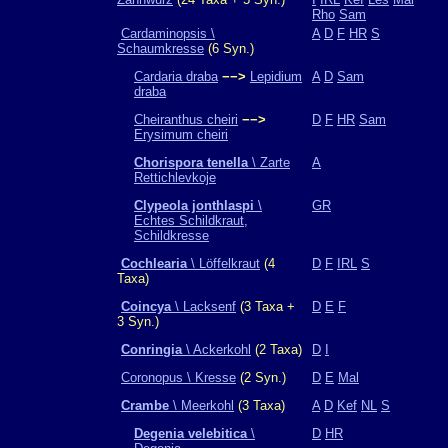
Rho
Sam
Cardaminopsis \
A
D
F
HR
S
Schaumkresse
(6 Syn.)
Cardaria draba
−−>
Lepidium
A
D
Sam
draba
Cheiranthus cheiri
−−>
D
F
HR
Sam
Erysimum cheiri
Chorispora tenella
\ Zarte
A
Rettichlevkoje
Clypeola jonthlaspi
\
GR
Echtes Schildkraut,
Schildkresse
Cochlearia
\ Löffelkraut
(4
D
F
IRL
S
Taxa)
Coincya
\ Lacksenf
(3 Taxa +
D
E
F
3 Syn.)
Conringia
\ Ackerkohl
(2 Taxa)
D
I
Coronopus \ Kresse
(2 Syn.)
D
E
Mal
Crambe
\ Meerkohl
(3 Taxa)
A
D
Kef
NL
S
Degenia velebitica
\
D
HR