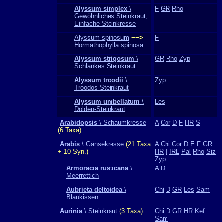
Alyssum simplex
\
F
GR
Rho
Gewöhnliches Steinkraut,
Einfache Steinkresse
Alyssum spinosum
−−>
F
Hormathophylla spinosa
Alyssum strigosum
\
GR
Rho
Zyp
Schlankes Steinkraut
Alyssum troodii
\
Zyp
Troodos-Steinkraut
Alyssum umbellatum
\
Les
Dolden-Steinkraut
Arabidopsis
\ Schaumkresse
A
Cor
D
F
HR
S
(6 Taxa)
Arabis
\ Gänsekresse
(21 Taxa
A
Chi
Cor
D
E
F
GR
+ 10 Syn.)
HR
I
IRL
Pal
Rho
Siz
Zyp
Armoracia rusticana
\
A
D
Meerrettich
Aubrieta deltoidea
\
Chi
D
GR
Les
Sam
Blaukissen
Aurinia
\ Steinkraut
(3 Taxa)
Chi
D
GR
HR
Kef
Sam