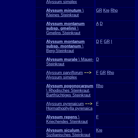
Alyssum simplex
Alyssum minutum
\
GR
Kre
Rho
Kleines Steinkraut
Alyssum montanum
A
D
subsp. gmelinii
\
Gmelins Steinkraut
Alyssum montanum
D
F
GR
I
subsp. montanum
\
Berg-Steinkraut
Alyssum murale
\ Mauer-
D
Steinkraut
Alyssum parviflorum
−−>
F
GR
Rho
Alyssum simplex
Alyssum pogonocarpum
Rho
\ Rhodisches Steinkraut,
Bartfrüchtiges Steinkraut
Alyssum pyrenaicum
−−>
F
Hormathophylla pyrenaica
Alyssum repens
\
F
Kriechendes Steinkraut
Alyssum siculum
\
Kre
Sizilianisches Steinkraut