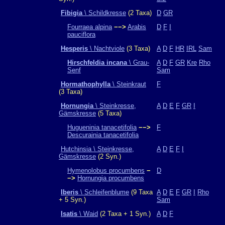
Fibigia
\ Schildkresse
(2 Taxa)
D
GR
Fourraea alpina
−−>
Arabis
D
F
I
pauciflora
Hesperis
\ Nachtviole
(3 Taxa)
A
D
F
HR
IRL
Sam
Hirschfeldia incana
\ Grau-
A
D
F
GR
Kre
Rho
Senf
Sam
Hormathophylla
\ Steinkraut
F
(3 Taxa)
Hornungia
\ Steinkresse,
A
D
E
F
GR
I
Gämskresse
(5 Taxa)
Hugueninia tanacetifolia
−−>
F
Descurainia tanacetifolia
Hutchinsia \ Steinkresse,
A
D
E
F
I
Gämskresse
(2 Syn.)
Hymenolobus procumbens
−
D
−>
Hornungia procumbens
Iberis
\ Schleifenblume
(9 Taxa
A
D
E
F
GR
I
Rho
+ 5 Syn.)
Sam
Isatis
\ Waid
(2 Taxa + 1 Syn.)
A
D
F