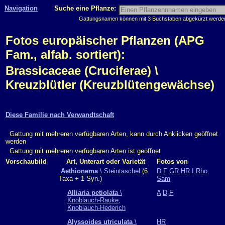
Navigation
Suche eine Pflanze:
Gattungsnamen können mit 3 Buchstaben abgekürzt werden, 
Fotos europäischer Pflanzen (APG
Fam., alfab. sortiert):
Brassicaceae (Cruciferae) \
Kreuzblütler (Kreuzblütengewächse)
Diese Familie nach Verwandtschaft
Gattung mit mehreren verfügbaren Arten, kann durch Anklicken geöffnet
werden
Gattung mit mehreren verfügbaren Arten ist geöffnet
Vorschaubild
Art, Unterart oder Varietät
Fotos von
Aethionema
\ Steintäschel
(6
D
F
GR
HR
I
Rho
Taxa + 1 Syn.)
Sam
Alliaria petiolata
\
A
D
F
Knoblauch-Rauke,
Knoblauch-Hederich
Alyssoides utriculata
\
HR