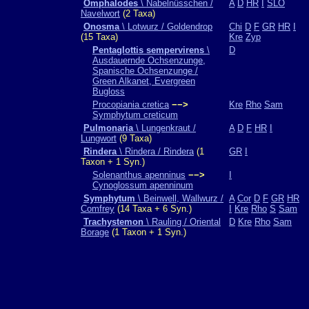
Omphalodes
\ Nabelnüsschen /
A
D
HR
I
SLO
Navelwort
(2 Taxa)
Onosma
\ Lotwurz / Goldendrop
Chi
D
F
GR
HR
I
(15 Taxa)
Kre
Zyp
Pentaglottis sempervirens
\
D
Ausdauernde Ochsenzunge,
Spanische Ochsenzunge /
Green Alkanet, Evergreen
Bugloss
Procopiania cretica
−−>
Kre
Rho
Sam
Symphytum creticum
Pulmonaria
\ Lungenkraut /
A
D
F
HR
I
Lungwort
(9 Taxa)
Rindera
\ Rindera / Rindera
(1
GR
I
Taxon + 1 Syn.)
Solenanthus apenninus
−−>
I
Cynoglossum apenninum
Symphytum
\ Beinwell, Wallwurz /
A
Cor
D
F
GR
HR
Comfrey
(14 Taxa + 6 Syn.)
I
Kre
Rho
S
Sam
Trachystemon
\ Rauling / Oriental
D
Kre
Rho
Sam
Borage
(1 Taxon + 1 Syn.)