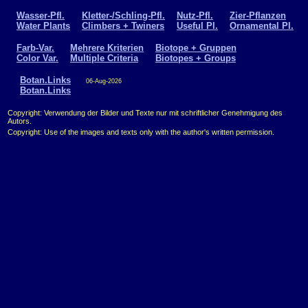
Wasser-Pfl.
Kletter-/Schling-Pfl.
Nutz-Pfl.
Zier-Pflanzen
Water Plants
Climbers + Twiners
Useful Pl.
Ornamental Pl.
Farb-Var.
Mehrere Kriterien
Biotope + Gruppen
Color Var.
Multiple Criteria
Biotopes + Groups
Botan.Links
06-Aug-2026
Botan.Links
Copyright: Verwendung der Bilder und Texte nur mit schriftlicher Genehmigung des
Autors.
Copyright: Use of the images and texts only with the author's written permission.