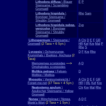
Lithodora diffusa
\ Blauer
E
P
Steinsame / Scrambling
Gromwell
Lithodora hispidula
\
Rho
Sam
Borstiger Steinsame /
Shrubby Gromwell
Lithodora hispidula subsp.
Zyp
versicolor
\ Borstiger
Steinsame / Shrubby
Gromwell
Lithospermum
\ Steinsame /
A
Chi
D
E
F
GR
Gromwell
(2 Taxa + 6 Syn.)
HR
Kef
Kre
Mal
P
Rho
S
Lycopsis
\ Ochsenzunge,
D
F
Kre
Rho
Krummhals / Bugloss, Anchusa
(2
Taxa)
Memoremea scorpioides
−−>
A
D
Omphalodes scorpioides
Moltkia petraea
\ Felsen-
D
Moltkie / Moltkia
Myosotis
\ Vergissmeinnicht /
A
Chi
D
E
F
GR
Forget-me-not
(17 Taxa + 4 Syn.)
HR
I
IRL
Kef
Kre
Neatostema apulum
\
Chi
Kre
Mal
Rho
Apulischer Steinsame / Yellow
Gromwell
Nonea
\ Mönchskraut / Nonea,
A
D
F
Monk's-Wort
(2 Taxa + 1 Syn.)