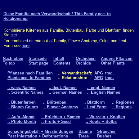
Diese Familie nach Verwandtschaft / This Family acc. to
Relationship
Kombinierte Kriterien aus Familie, Blütenbau, Farbe und Blattform finden
Sie
hier
.
For combined criteria out of Family, Flower Anatomy, Color, and Leaf
Form see
here
.
Nach oben
Startseite
Inhalt
Orchideen
Andere Pflanzen
To top
Start page
Contents
Orchids
Other Plants
Pflanzen nach Familien
.. Verwandtschaft:
APG
trad.
Plants acc. to Families
.. Relationship:
APG
trad.
.. wiss. Namen
.. deut. Namen
.. engl. Namen
.. Scientific Names
.. German Names
.. English Names
.. Blütenfarben
.. Blütenbau
.. Blattform
.. Regionen
.. Bloom Colors
.. Flower Anatomy
.. Leaf Form
.. Regions
.. Aufn.-Monat
.. Früchten + Samen
.. Wurzeln + Knollen
.. Photo Month
.. Fruits + Seed
.. Roots + Bulbs
Schädlingsbefall + Missbildungen
Bäume
Sträucher
Pest Infestation + Deformations
Trees
Bushes