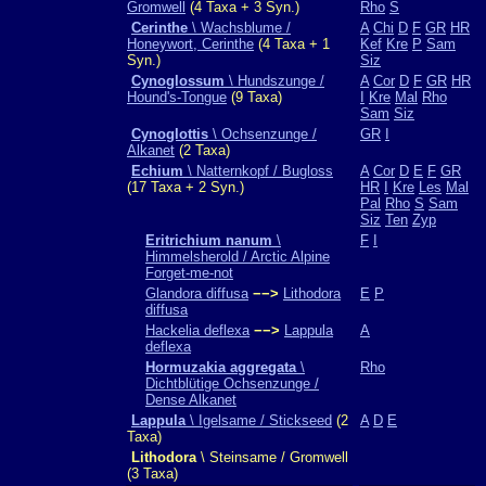
Gromwell
(4 Taxa + 3 Syn.)
Rho
S
Cerinthe
\ Wachsblume /
A
Chi
D
F
GR
HR
Honeywort, Cerinthe
(4 Taxa + 1
Kef
Kre
P
Sam
Syn.)
Siz
Cynoglossum
\ Hundszunge /
A
Cor
D
F
GR
HR
Hound's-Tongue
(9 Taxa)
I
Kre
Mal
Rho
Sam
Siz
Cynoglottis
\ Ochsenzunge /
GR
I
Alkanet
(2 Taxa)
Echium
\ Natternkopf / Bugloss
A
Cor
D
E
F
GR
(17 Taxa + 2 Syn.)
HR
I
Kre
Les
Mal
Pal
Rho
S
Sam
Siz
Ten
Zyp
Eritrichium nanum
\
F
I
Himmelsherold / Arctic Alpine
Forget-me-not
Glandora diffusa
−−>
Lithodora
E
P
diffusa
Hackelia deflexa
−−>
Lappula
A
deflexa
Hormuzakia aggregata
\
Rho
Dichtblütige Ochsenzunge /
Dense Alkanet
Lappula
\ Igelsame / Stickseed
(2
A
D
E
Taxa)
Lithodora
\ Steinsame / Gromwell
(3 Taxa)