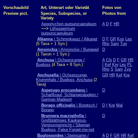
Vorschaubild
Art, Unterart oder Varietät
Fotos von
Preview pict.
Species, Subspecies, or
Photos from
Variety
Aegonychon purpurocaeruleum
A
D
F
HR
−−>
Lithospermum
purpurocaeruleum
Alkanna
\ Schminkwurz / Alkanet
D
F
GR
Kos
Les
(5 Taxa + 1 Syn.)
Rho
Sam
Tun
Amsinckia
\ Amsinckie / Burweed
D
(1 Taxon + 1 Syn.)
Anchusa
\ Ochsenzunge /
A
Chi
D
F
GR
HR
Bugloss
(4 Taxa + 8 Syn.)
I
Kef
Kre
Les
PL
Rho
S
Sam
Zyp
Anchusella
\ Ochsenzunge,
GR
HR
Kef
Kre
Krummhals / Bugloss, Anchusa
(2
Taxa)
Asperugo procumbens
\
D
Scharfkraut, Schlangenäuglein /
German Madwort
Borago officinalis
\ Boretsch /
D
I
Kre
Mal
Borago
Brunnera macrophylla
\
D
Großblättriges Kaukasus-
Vergissmeinnicht / Siberian
Bugloss, False Forget-me-not
Buglossoides
\ Steinsame /
A
D
F
GR
HR
Kef