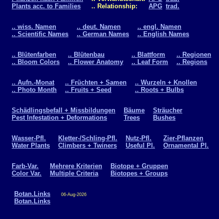
Plants acc. to Families
.. Relationship:
APG
trad.
.. wiss. Namen
.. deut. Namen
.. engl. Namen
.. Scientific Names
.. German Names
.. English Names
.. Blütenfarben
.. Blütenbau
.. Blattform
.. Regionen
.. Bloom Colors
.. Flower Anatomy
.. Leaf Form
.. Regions
.. Aufn.-Monat
.. Früchten + Samen
.. Wurzeln + Knollen
.. Photo Month
.. Fruits + Seed
.. Roots + Bulbs
Schädlingsbefall + Missbildungen
Bäume
Sträucher
Pest Infestation + Deformations
Trees
Bushes
Wasser-Pfl.
Kletter-/Schling-Pfl.
Nutz-Pfl.
Zier-Pflanzen
Water Plants
Climbers + Twiners
Useful Pl.
Ornamental Pl.
Farb-Var.
Mehrere Kriterien
Biotope + Gruppen
Color Var.
Multiple Criteria
Biotopes + Groups
Botan.Links
06-Aug-2026
Botan.Links