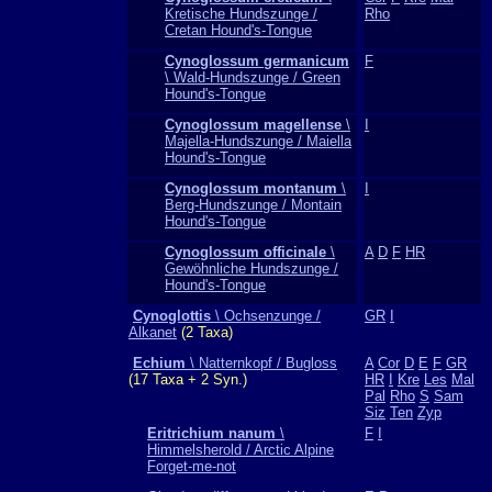
Kretische Hundszunge /
Rho
Cretan Hound's-Tongue
Cynoglossum germanicum
F
\ Wald-Hundszunge / Green
Hound's-Tongue
Cynoglossum magellense
\
I
Majella-Hundszunge / Maiella
Hound's-Tongue
Cynoglossum montanum
\
I
Berg-Hundszunge / Montain
Hound's-Tongue
Cynoglossum officinale
\
A
D
F
HR
Gewöhnliche Hundszunge /
Hound's-Tongue
Cynoglottis
\ Ochsenzunge /
GR
I
Alkanet
(2 Taxa)
Echium
\ Natternkopf / Bugloss
A
Cor
D
E
F
GR
(17 Taxa + 2 Syn.)
HR
I
Kre
Les
Mal
Pal
Rho
S
Sam
Siz
Ten
Zyp
Eritrichium nanum
\
F
I
Himmelsherold / Arctic Alpine
Forget-me-not