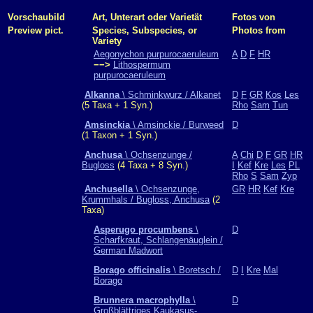
Vorschaubild
Art, Unterart oder Varietät
Fotos von
Preview pict.
Species, Subspecies, or
Photos from
Variety
Aegonychon purpurocaeruleum
A
D
F
HR
−−>
Lithospermum
purpurocaeruleum
Alkanna
\ Schminkwurz / Alkanet
D
F
GR
Kos
Les
(5 Taxa + 1 Syn.)
Rho
Sam
Tun
Amsinckia
\ Amsinckie / Burweed
D
(1 Taxon + 1 Syn.)
Anchusa
\ Ochsenzunge /
A
Chi
D
F
GR
HR
Bugloss
(4 Taxa + 8 Syn.)
I
Kef
Kre
Les
PL
Rho
S
Sam
Zyp
Anchusella
\ Ochsenzunge,
GR
HR
Kef
Kre
Krummhals / Bugloss, Anchusa
(2
Taxa)
Asperugo procumbens
\
D
Scharfkraut, Schlangenäuglein /
German Madwort
Borago officinalis
\ Boretsch /
D
I
Kre
Mal
Borago
Brunnera macrophylla
\
D
Großblättriges Kaukasus-