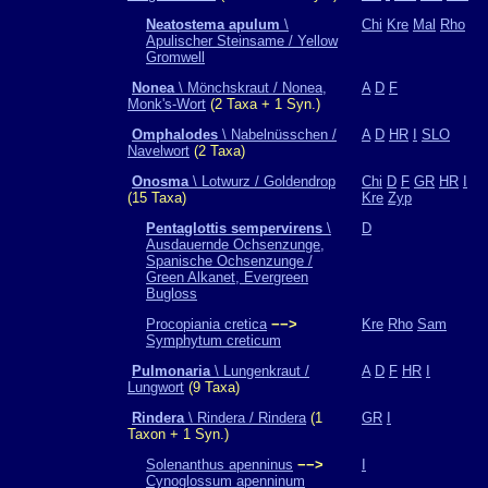
Neatostema apulum
\
Chi
Kre
Mal
Rho
Apulischer Steinsame / Yellow
Gromwell
Nonea
\ Mönchskraut / Nonea,
A
D
F
Monk's-Wort
(2 Taxa + 1 Syn.)
Omphalodes
\ Nabelnüsschen /
A
D
HR
I
SLO
Navelwort
(2 Taxa)
Onosma
\ Lotwurz / Goldendrop
Chi
D
F
GR
HR
I
(15 Taxa)
Kre
Zyp
Pentaglottis sempervirens
\
D
Ausdauernde Ochsenzunge,
Spanische Ochsenzunge /
Green Alkanet, Evergreen
Bugloss
Procopiania cretica
−−>
Kre
Rho
Sam
Symphytum creticum
Pulmonaria
\ Lungenkraut /
A
D
F
HR
I
Lungwort
(9 Taxa)
Rindera
\ Rindera / Rindera
(1
GR
I
Taxon + 1 Syn.)
Solenanthus apenninus
−−>
I
Cynoglossum apenninum