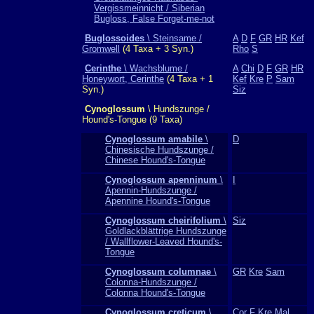
Vergissmeinnicht / Siberian
Bugloss, False Forget-me-not
Buglossoides
\ Steinsame /
A
D
F
GR
HR
Kef
Gromwell
(4 Taxa + 3 Syn.)
Rho
S
Cerinthe
\ Wachsblume /
A
Chi
D
F
GR
HR
Honeywort, Cerinthe
(4 Taxa + 1
Kef
Kre
P
Sam
Syn.)
Siz
Cynoglossum
\ Hundszunge /
Hound's-Tongue (9 Taxa)
Cynoglossum amabile
\
D
Chinesische Hundszunge /
Chinese Hound's-Tongue
Cynoglossum apenninum
\
I
Apennin-Hundszunge /
Apennine Hound's-Tongue
Cynoglossum cheirifolium
\
Siz
Goldlackblättrige Hundszunge
/ Wallflower-Leaved Hound's-
Tongue
Cynoglossum columnae
\
GR
Kre
Sam
Colonna-Hundszunge /
Colonna Hound's-Tongue
Cynoglossum creticum
\
Cor
F
Kre
Mal