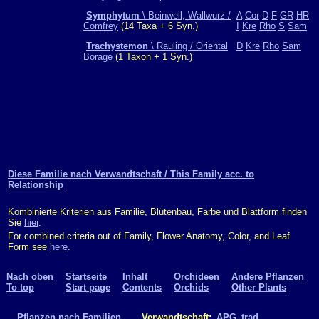
Symphytum
\ Beinwell, Wallwurz /
A
Cor
D
F
GR
HR
Comfrey
(14 Taxa + 6 Syn.)
I
Kre
Rho
S
Sam
Trachystemon
\ Rauling / Oriental
D
Kre
Rho
Sam
Borage
(1 Taxon + 1 Syn.)
Diese Familie nach Verwandtschaft / This Family acc. to
Relationship
Kombinierte Kriterien aus Familie, Blütenbau, Farbe und Blattform finden
Sie
hier
.
For combined criteria out of Family, Flower Anatomy, Color, and Leaf
Form see
here
.
Nach oben
Startseite
Inhalt
Orchideen
Andere Pflanzen
To top
Start page
Contents
Orchids
Other Plants
Pflanzen nach Familien
.. Verwandtschaft:
APG
trad.