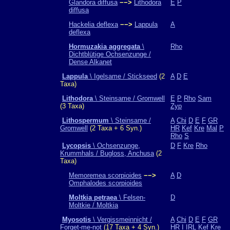
Glandora diffusa
−−>
Lithodora
E
P
diffusa
Hackelia deflexa
−−>
Lappula
A
deflexa
Hormuzakia aggregata
\
Rho
Dichtblütige Ochsenzunge /
Dense Alkanet
Lappula
\ Igelsame / Stickseed
(2
A
D
E
Taxa)
Lithodora
\ Steinsame / Gromwell
E
P
Rho
Sam
(3 Taxa)
Zyp
Lithospermum
\ Steinsame /
A
Chi
D
E
F
GR
Gromwell
(2 Taxa + 6 Syn.)
HR
Kef
Kre
Mal
P
Rho
S
Lycopsis
\ Ochsenzunge,
D
F
Kre
Rho
Krummhals / Bugloss, Anchusa
(2
Taxa)
Memoremea scorpioides
−−>
A
D
Omphalodes scorpioides
Moltkia petraea
\ Felsen-
D
Moltkie / Moltkia
Myosotis
\ Vergissmeinnicht /
A
Chi
D
E
F
GR
Forget-me-not
(17 Taxa + 4 Syn.)
HR
I
IRL
Kef
Kre