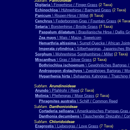
Subfam.
Panicoideae
Digitaria
\ Fingerhirse / Finger-Grass
(2 Taxa)
Echinochloa
\ Hühnerhirse / Barnyard Grass
(2 Taxa)
Panicum
\ Rispen-Hirse / Millet
(8 Taxa)
Cenchrus
\ Federborsten-Gras / Fountain Grass
(4 Taxa
Setaria
\ Borstenhirse / Bristle Grass
(7 Taxa)
Paspalum dilatatum
\ Brasilianische Hirse / Dallis G
Zea mays
\ Mais / Maize, Sweetcorn
Hemarthria altissima
\ Sumpf-Quecke / African Joint
Imperata cylindrica
\ Silberhaargras, Japanisches Bl
Sorghum
\ Mohrenhirse,Sorghumhirse / Millet
(2 Taxa)
Miscanthus
\ Gras / Silver Grass
(2 Taxa)
Bothriochloa ischoemum
\ Gewöhnliches Bartgras /
Andropogon distachyos
\ Zweiähriges Bartgras / M
Hyparrhenia hirta
\ Behaartes Kahngras / Thatching 
Subfam.
Arundinoideae
Arundo
\ Pfahlrohr / Reed
(2 Taxa)
Molinia
\ Pfeifengras / Moor Grass
(2 Taxa)
Phragmites australis
\ Schilf / Common Reed
Subfam.
Danthonioideae
Cortaderia selloana
\ Amerikanisches Pampas-Gras 
Danthonia decumbens
\ Täuschender Dreizahn / C
Subfam.
Chloridoideae
Eragrostis
\ Liebesgras / Love Grass
(7 Taxa)