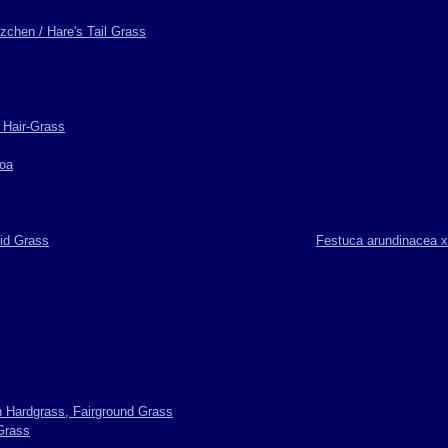
chen / Hare's Tail Grass
 Hair-Grass
loa
id Grass
Festuca arundinacea x
 Hardgrass, Fairground Grass
 Grass