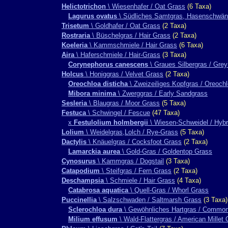
Helictotrichon
\ Wiesenhafer / Oat Grass
(6 Taxa)
Lagurus ovatus
\ Südliches Samtgras, Hasenschwänz
Trisetum
\ Goldhafer / Oat Grass
(2 Taxa)
Rostraria
\ Büschelgras / Hair Grass
(2 Taxa)
Koeleria
\ Kammschmiele / Hair Grass
(6 Taxa)
Aira
\ Haferschmiele / Hair-Grass
(3 Taxa)
Corynephorus canescens
\ Graues Silbergras / Grey
Holcus
\ Honiggras / Velvet Grass
(2 Taxa)
Oreochloa disticha
\ Zweizeiliges Kopfgras / Oreoch
Mibora minima
\ Zwerggras / Early Sandgrass
Sesleria
\ Blaugras / Moor Grass
(5 Taxa)
Festuca
\ Schwingel / Fescue
(47 Taxa)
x
Festulolium holmbergii
\ Wiesen-Schweidel / Hybr
Lolium
\ Weidelgras,Lolch / Rye-Grass
(5 Taxa)
Dactylis
\ Knäuelgras / Cocksfoot Grass
(2 Taxa)
Lamarckia aurea
\ Gold-Gras / Goldentop Grass
Cynosurus
\ Kammgras / Dogstail
(3 Taxa)
Catapodium
\ Steifgras / Fern Grass
(2 Taxa)
Deschampsia
\ Schmiele / Hair Grass
(4 Taxa)
Catabrosa aquatica
\ Quell-Gras / Whorl Grass
Puccinellia
\ Salzschwaden / Saltmarsh Grass
(3 Taxa)
Sclerochloa dura
\ Gewöhnliches Hartgras / Common
Milium effusum
\ Wald-Flattergras / American Millet