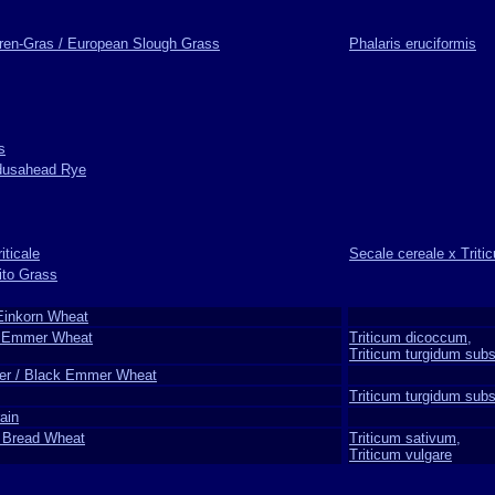
ren-Gras / European Slough Grass
Phalaris eruciformis
s
dusahead Rye
iticale
Secale cereale x Trit
ito Grass
 Einkorn Wheat
, Emmer Wheat
Triticum dicoccum,
Triticum turgidum sub
r / Black Emmer Wheat
Triticum turgidum sub
ain
 Bread Wheat
Triticum sativum,
Triticum vulgare