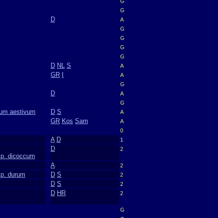
G
G
D
A
G
G
G
G
D
NL
S
A
GR
I
A
G
D
A
G
icum aestivum
D
S
A
GR
Kos
Sam
A
0
A
D
1
D
2
sp. dicoccum
A
2
sp. durum
D
S
2
D
S
2
D
HR
2
G