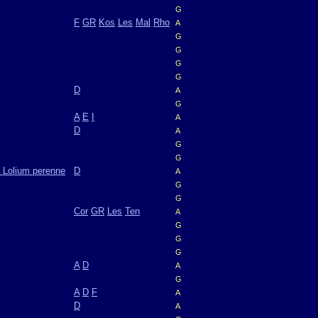
G
F
GR
Kos
Les
Mal
Rho
A
G
G
G
G
D
A
G
A
E
I
A
D
A
G
G
 Lolium perenne
D
A
G
G
Cor
GR
Les
Ten
A
G
G
G
A
D
A
G
A
D
F
A
D
A