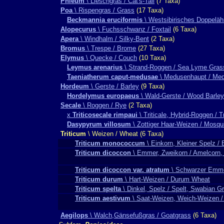
Phleum
\ Lieschgras / Cat's-Tail
(7 Taxa)
Poa
\ Rispengras / Grass
(17 Taxa)
Beckmannia eruciformis
\ Westsibirisches Doppeläh
Alopecurus
\ Fuchsschwanz / Foxtail
(6 Taxa)
Apera
\ Windhalm / Silky-Bent
(2 Taxa)
Bromus
\ Trespe / Brome
(27 Taxa)
Elymus
\ Quecke / Couch
(10 Taxa)
Leymus arenarius
\ Strand-Roggen / Sea Lyme Gras
Taeniatherum caput-medusae
\ Medusenhaupt / Me
Hordeum
\ Gerste / Barley
(9 Taxa)
Hordelymus europaeus
\ Wald-Gerste / Wood Barley
Secale
\ Roggen / Rye
(2 Taxa)
x
Triticosecale rimpaui
\ Triticale, Hybrid-Roggen / Tr
Dasypyrum villosum
\ Zottiger Haar-Weizen / Mosqu
Triticum
\ Weizen / Wheat (6 Taxa)
Triticum monococcum
\ Einkorn, Kleiner Spelz /
Triticum dicoccon
\ Emmer, Zweikorn / Amelcorn
Triticum dicoccon var. atratum
\ Schwarzer Emme
Triticum durum
\ Hart-Weizen / Durum Wheat
Triticum spelta
\ Dinkel, Spelz / Spelt, Swabian Gr
Triticum aestivum
\ Saat-Weizen, Weich-Weizen /
Aegilops
\ Walch,Gänsefußgras / Goatgrass
(6 Taxa)