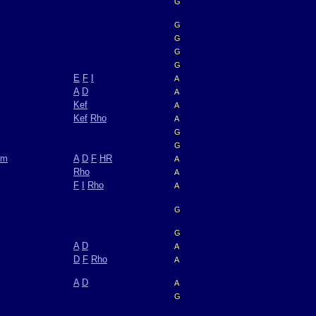
G
G
G
G
G
E
F
I
A
A
D
A
Kef
A
Kef
Rho
A
G
G
um
A
D
F
HR
A
Rho
A
F
I
Rho
A
G
G
A
D
A
D
F
Rho
A
A
D
A
G