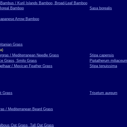
t-Bambus / Kuril Islands Bamboo, Broad-Leaf Bamboo
Boreal Bamboo
Sasa borealis
 Japanese Arrow Bamboo
ritanian Grass
a)
rgras / Mediterranean Needle Grass
Stipa capensis
ice Grass, Smilo Grass
Piptatherum miliaceu
elhaar / Mexican Feather Grass
Stipa tenuissima
at Grass
Trisetum aureum
as / Mediterranean Beard Grass
ulbous Oat Grass, Tall Oat Grass