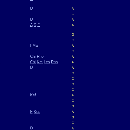
D
A
G
D
A
A
D
F
A
G
G
I
Mal
A
G
Chi
Rho
A
m
Chi
Kre
Les
Rho
A
D
A
G
G
G
G
Kef
A
G
G
F
Kos
A
G
G
D
A