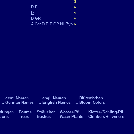
G
D
F
A
D
A
D
GR
A
A
Cor
D
E
F
GR
NL
Zyp
A
.. deut. Namen
.. engl. Namen
.. Blütenfarben
.. German Names
.. English Names
.. Bloom Colors
ldungen
Bäume
Sträucher
Wasser-Pfl.
Kletter-/Schling-Pfl.
tions
Trees
Bushes
Water Plants
Climbers + Twiners