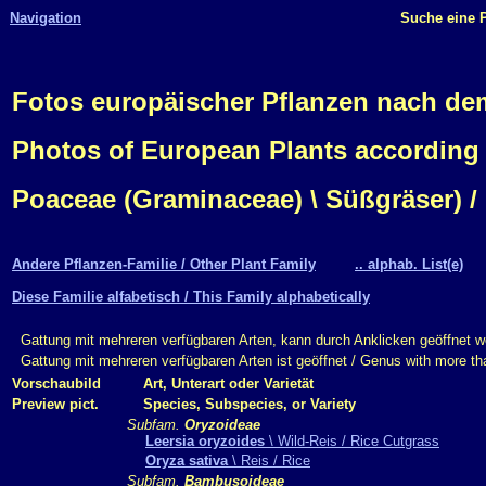
Navigation
Suche eine P
Fotos europäischer Pflanzen nach d
Photos of European Plants according
Poaceae (Graminaceae) \ Süßgräser) /
Andere Pflanzen-Familie / Other Plant Family
.. alphab. List(e)
Diese Familie alfabetisch / This Family alphabetically
Gattung mit mehreren verfügbaren Arten, kann durch Anklicken geöffnet w
Gattung mit mehreren verfügbaren Arten ist geöffnet / Genus with more th
Vorschaubild
Art, Unterart oder Varietät
Preview pict.
Species, Subspecies, or Variety
Subfam.
Oryzoideae
Leersia oryzoides
\ Wild-Reis / Rice Cutgrass
Oryza sativa
\ Reis / Rice
Subfam.
Bambusoideae