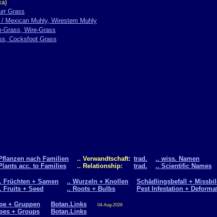
xa)
urr Grass
 / Mexican Muhly, Wirestem Muhly
e-Grass, Wire-Grass
ss, Cocksfoot Grass
Pflanzen nach Familien
.. Verwandtschaft:
trad.
.. wiss. Namen
Plants acc. to Families
.. Relationship:
trad.
.. Scientific Names
.. Früchten + Samen
.. Wurzeln + Knollen
Schädlingsbefall + Missbi
.. Fruits + Seed
.. Roots + Bulbs
Pest Infestation + Deforma
pe + Gruppen
Botan.Links
04-Aug-2026
pes + Groups
Botan.Links