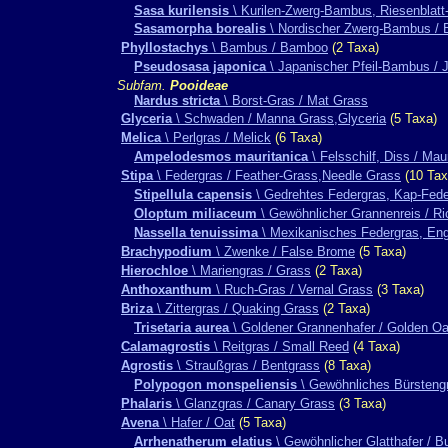
Sasa kurilensis
\ Kurilen-Zwerg-Bambus, Riesenblat
Sasamorpha borealis
\ Nordischer Zwerg-Bambus / 
Phyllostachys
\ Bambus / Bamboo
(2 Taxa)
Pseudosasa japonica
\ Japanischer Pfeil-Bambus /
Subfam.
Pooideae
Nardus stricta
\ Borst-Gras / Mat Grass
Glyceria
\ Schwaden / Manna Grass,Glyceria
(5 Taxa)
Melica
\ Perlgras / Melick
(6 Taxa)
Ampelodesmos mauritanica
\ Felsschilf, Diss / Mau
Stipa
\ Federgras / Feather-Grass,Needle Grass
(10 Tax
Stipellula capensis
\ Gedrehtes Federgras, Kap-Fede
Oloptum miliaceum
\ Gewöhnlicher Grannenreis / R
Nassella tenuissima
\ Mexikanisches Federgras, Eng
Brachypodium
\ Zwenke / False Brome
(5 Taxa)
Hierochloe
\ Mariengras / Grass
(2 Taxa)
Anthoxanthum
\ Ruch-Gras / Vernal Grass
(3 Taxa)
Briza
\ Zittergras / Quaking Grass
(2 Taxa)
Trisetaria aurea
\ Goldener Grannenhafer / Golden O
Calamagrostis
\ Reitgras / Small Reed
(4 Taxa)
Agrostis
\ Straußgras / Bentgrass
(8 Taxa)
Polypogon monspeliensis
\ Gewöhnliches Bürstengr
Phalaris
\ Glanzgras / Canary Grass
(3 Taxa)
Avena
\ Hafer / Oat
(5 Taxa)
Arrhenatherum elatius
\ Gewöhnlicher Glatthafer / B