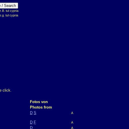
B. tul cypria
e.g. tul cypria
 click.
Fotos von
Photos from
D
S
A
D
F
A
D
A