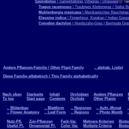
Sporobolus
\ Samenfallgras,Vilfagras / Dropseed
(7 Ta
Tragus racemosus
\ Traubiges Klettengras / Spike B
Muhlenbergia mexicana
\ Mexikanisches Rauchgras
Eleusine indica
\ Fingerhirse, Korakan / Indian Goos
Cynodon dactylon
\ Hundszahn-Gras / Bermuda Gra
Andere Pflanzen-Familie / Other Plant Family
.. alphab. List(e)
Diese Familie alfabetisch / This Family alphabetically
Nach oben
Startseite
Inhalt
Orchideen
Andere Pflanzen
To top
Start page
Contents
Orchids
Other Plants
.. Blütenbau
.. Blattform
.. Regionen
.. Aufn.-Monat
.. Flower Anatomy
.. Leaf Form
.. Regions
.. Photo Month
Nutz-Pfl.
Zier-Pflanzen
Farb-Var.
Mehrere Kriterien
Bioto
Useful Pl.
Ornamental Pl.
Color Var.
Multiple Criteria
Bioto