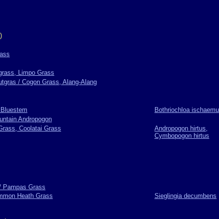
)
rass
grass, Limpo Grass
utgras / Cogon Grass, Alang-Alang
 Bluestem
Bothriochloa ischaem
ountain Andropogon
Grass, Coolatai Grass
Andropogon hirtus,
Cymbopogon hirtus
/ Pampas Grass
ommon Heath Grass
Sieglingia decumbens