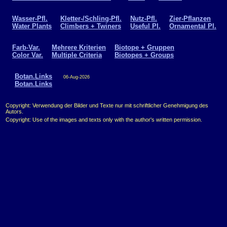
Wasser-Pfl.
Kletter-/Schling-Pfl.
Nutz-Pfl.
Zier-Pflanzen
Water Plants
Climbers + Twiners
Useful Pl.
Ornamental Pl.
Farb-Var.
Mehrere Kriterien
Biotope + Gruppen
Color Var.
Multiple Criteria
Biotopes + Groups
Botan.Links
06-Aug-2026
Botan.Links
Copyright: Verwendung der Bilder und Texte nur mit schriftlicher Genehmigung des
Autors.
Copyright: Use of the images and texts only with the author's written permission.