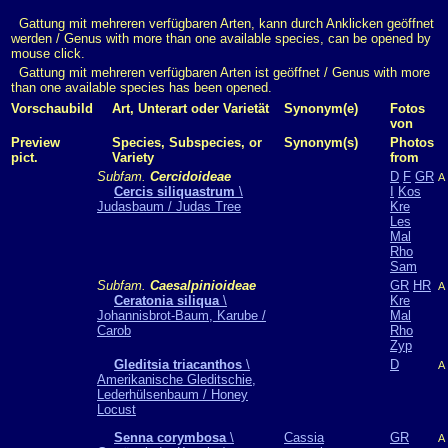
Gattung mit mehreren verfügbaren Arten, kann durch Anklicken geöffnet
werden / Genus with more than one available species, can be opened by
mouse click.
Gattung mit mehreren verfügbaren Arten ist geöffnet / Genus with more
than one available species has been opened.
Vorschaubild
Art, Unterart oder Varietät
Synonym(e)
Fotos
von
Preview
Species, Subspecies, or
Synonym(s)
Photos
pict.
Variety
from
Subfam.
Cercidoideae
D
F
GR
A
Cercis siliquastrum
\
I
Kos
Judasbaum / Judas Tree
Kre
Les
Mal
Rho
Sam
Subfam.
Caesalpinioideae
GR
HR
A
Ceratonia siliqua
\
Kre
Johannisbrot-Baum, Karube /
Mal
Carob
Rho
Zyp
Gleditsia triacanthos
\
D
A
Amerikanische Gleditschie,
Lederhülsenbaum / Honey
Locust
Senna corymbosa
\
Cassia
GR
A