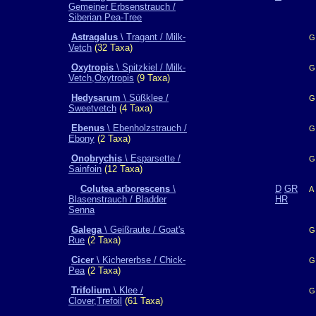
Gemeiner Erbsenstrauch /
Siberian Pea-Tree
Astragalus
\ Tragant / Milk-
G
Vetch
(32 Taxa)
Oxytropis
\ Spitzkiel / Milk-
G
Vetch,Oxytropis
(9 Taxa)
Hedysarum
\ Süßklee /
G
Sweetvetch
(4 Taxa)
Ebenus
\ Ebenholzstrauch /
G
Ebony
(2 Taxa)
Onobrychis
\ Esparsette /
G
Sainfoin
(12 Taxa)
Colutea arborescens
\
D
GR
A
Blasenstrauch / Bladder
HR
Senna
Galega
\ Geißraute / Goat's
G
Rue
(2 Taxa)
Cicer
\ Kichererbse / Chick-
G
Pea
(2 Taxa)
Trifolium
\ Klee /
G
Clover,Trefoil
(61 Taxa)