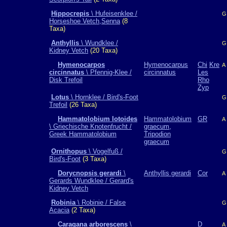
Hippocrepis
\ Hufeisenklee /
G
Horseshoe Vetch,Senna
(8
Taxa)
Anthyllis
\ Wundklee /
G
Kidney Vetch
(20 Taxa)
Hymenocarpos
Hymenocarpus
Chi
Kre
A
circinnatus
\ Pfennig-Klee /
circinnatus
Les
Disk Trefoil
Rho
Zyp
Lotus
\ Hornklee / Bird's-Foot
G
Trefoil
(26 Taxa)
Hammatolobium lotoides
Hammatolobium
GR
A
\ Griechische Knotenfrucht /
graecum,
Greek Hammatolobium
Tripodion
graecum
Ornithopus
\ Vogelfuß /
G
Bird's-Foot
(3 Taxa)
Dorycnopsis gerardi
\
Anthyllis gerardi
Cor
A
Gerards Wundklee / Gerard's
Kidney Vetch
Robinia
\ Robinie / False
G
Acacia
(2 Taxa)
Caragana arborescens
\
D
A