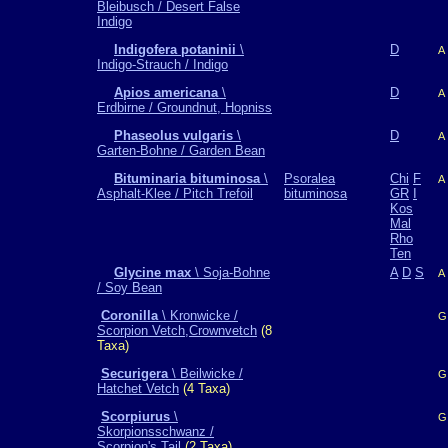
Bleibusch / Desert False
Indigo
Indigofera potaninii
\
D
A
Indigo-Strauch / Indigo
Apios americana
\
D
A
Erdbirne / Groundnut, Hopniss
Phaseolus vulgaris
\
D
A
Garten-Bohne / Garden Bean
Bituminaria bituminosa
\
Psoralea
Chi
F
A
Asphalt-Klee / Pitch Trefoil
bituminosa
GR
I
Kos
Mal
Rho
Ten
Glycine max
\ Soja-Bohne
A
D
S
A
/ Soy Bean
Coronilla
\ Kronwicke /
G
Scorpion Vetch,Crownvetch
(8
Taxa)
Securigera
\ Beilwicke /
G
Hatchet Vetch
(4 Taxa)
Scorpiurus
\
G
Skorpionsschwanz /
Scorpion's Tail
(2 Taxa)