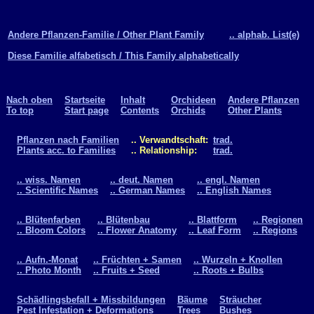
Andere Pflanzen-Familie / Other Plant Family
.. alphab. List(e)
Diese Familie alfabetisch / This Family alphabetically
Nach oben
Startseite
Inhalt
Orchideen
Andere Pflanzen
To top
Start page
Contents
Orchids
Other Plants
Pflanzen nach Familien
.. Verwandtschaft:
trad.
Plants acc. to Families
.. Relationship:
trad.
.. wiss. Namen
.. deut. Namen
.. engl. Namen
.. Scientific Names
.. German Names
.. English Names
.. Blütenfarben
.. Blütenbau
.. Blattform
.. Regionen
.. Bloom Colors
.. Flower Anatomy
.. Leaf Form
.. Regions
.. Aufn.-Monat
.. Früchten + Samen
.. Wurzeln + Knollen
.. Photo Month
.. Fruits + Seed
.. Roots + Bulbs
Schädlingsbefall + Missbildungen
Bäume
Sträucher
Pest Infestation + Deformations
Trees
Bushes