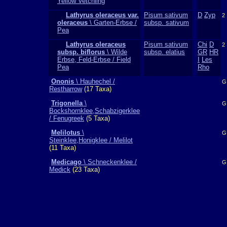
Yellow Vetchling
Lathyrus oleraceus var.
Pisum sativum
D
Zyp
2
oleraceus
\ Garten-Erbse /
subsp. sativum
Pea
Lathyrus oleraceus
Pisum sativum
Chi
D
2
subsp. biflorus
\ Wilde
subsp. elatius
GR
HR
Erbse, Feld-Erbse / Field
I
Les
Pea
Rho
Ononis
\ Hauhechel /
G
Restharrow
(17 Taxa)
Trigonella
\
G
Bockshornklee,Schabzigerklee
/ Fenugreek
(5 Taxa)
Melilotus
\
G
Steinklee,Honigklee / Melilot
(11 Taxa)
Medicago
\ Schneckenklee /
G
Medick
(23 Taxa)