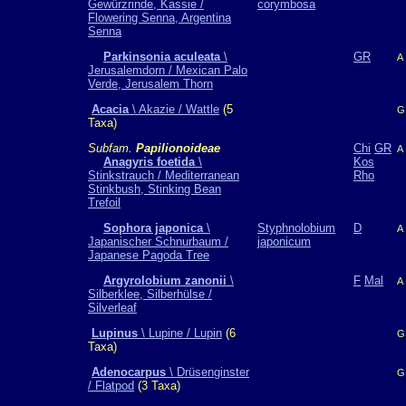
Gewürzrinde, Kassie /
corymbosa
Flowering Senna, Argentina
Senna
Parkinsonia aculeata
\
GR
A
Jerusalemdorn / Mexican Palo
Verde, Jerusalem Thorn
Acacia
\ Akazie / Wattle
(5
G
Taxa)
Subfam.
Papilionoideae
Chi
GR
A
Anagyris foetida
\
Kos
Stinkstrauch / Mediterranean
Rho
Stinkbush, Stinking Bean
Trefoil
Sophora japonica
\
Styphnolobium
D
A
Japanischer Schnurbaum /
japonicum
Japanese Pagoda Tree
Argyrolobium zanonii
\
F
Mal
A
Silberklee, Silberhülse /
Silverleaf
Lupinus
\ Lupine / Lupin
(6
G
Taxa)
Adenocarpus
\ Drüsenginster
G
/ Flatpod
(3 Taxa)