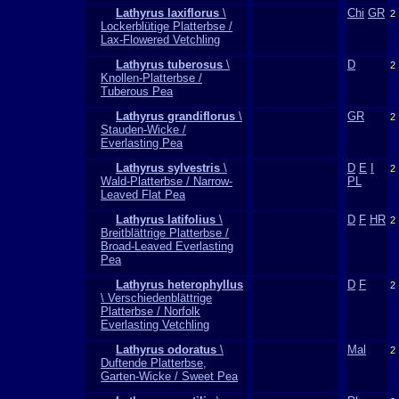
Lathyrus laxiflorus
\
Chi
GR
2
Lockerblütige Platterbse /
Lax-Flowered Vetchling
Lathyrus tuberosus
\
D
2
Knollen-Platterbse /
Tuberous Pea
Lathyrus grandiflorus
\
GR
2
Stauden-Wicke /
Everlasting Pea
Lathyrus sylvestris
\
D
E
I
2
Wald-Platterbse / Narrow-
PL
Leaved Flat Pea
Lathyrus latifolius
\
D
F
HR
2
Breitblättrige Platterbse /
Broad-Leaved Everlasting
Pea
Lathyrus heterophyllus
D
F
2
\ Verschiedenblättrige
Platterbse / Norfolk
Everlasting Vetchling
Lathyrus odoratus
\
Mal
2
Duftende Platterbse,
Garten-Wicke / Sweet Pea