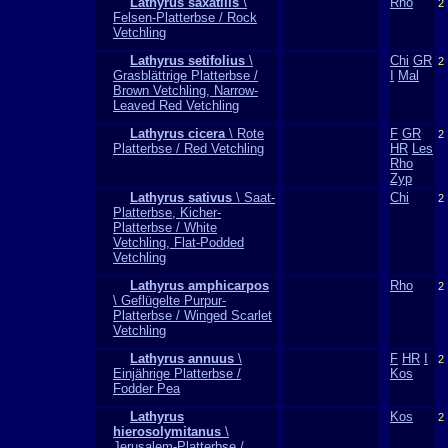
Lathyrus saxatilis
\
Rho
2
Felsen-Platterbse / Rock
Vetchling
Lathyrus setifolius
\
Chi
GR
2
Grasblättrige Platterbse /
I
Mal
Brown Vetchling, Narrow-
Leaved Red Vetchling
Lathyrus cicera
\ Rote
F
GR
2
Platterbse / Red Vetchling
HR
Les
Rho
Zyp
Lathyrus sativus
\ Saat-
Chi
2
Platterbse, Kicher-
Platterbse / White
Vetchling, Flat-Podded
Vetchling
Lathyrus amphicarpos
Rho
2
\ Geflügelte Purpur-
Platterbse / Winged Scarlet
Vetchling
Lathyrus annuus
\
F
HR
I
2
Einjährige Platterbse /
Kos
Fodder Pea
Lathyrus
Kos
2
hierosolymitanus
\
Jerusalem-Platterbse /