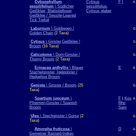
Cytisophyllum
Cytisus
F
I
A
sessilifolium
\ Südlicher
sessilifolius,
Geißklee, Blattstielloser
Cytisus glaber
Geißklee / Sessile-Leaved
Tick Trefoil
Laburnum
\ Goldregen /
G
Golden Chain
(2 Taxa)
Cytisus
\ Ginster,Geißklee /
G
Broom
(16 Taxa)
Calicotome
\ Dorn-Ginster /
G
Thorny Broom
(2 Taxa)
Erinacea anthyllis
\ Blauer
E
A
Stachelginster, Igelpolster /
Hedgehog Broom
Genista
\ Ginster / Broom
(25
G
Taxa)
Spartium junceum
\
F
I
Kos
A
Pfriemen-Ginster / Spanish
Rho
Broom
Sam
Ulex
\ Stechginster / Gorse
(2
G
Taxa)
Amorpha fruticosa
\
D
A
Gemeiner Bastard-Indigo,