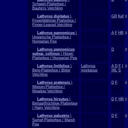
Schwert-Platterbse /
Bauhin's Vetchling
Lathyrus digitatus
\
GR
Kef
2
Fingerblättrige Platterbse /
Finger-Leaved Vetchling
Lathyrus pannonicus
\
A
F
HR
2
Ungarische Platterbse /
Hungarian Pea
Lathyrus pannonicus
D
2
subsp. collinus
\ Hügel-
Platterbse / Hungarian Pea
Lathyrus linifolius
\
Lathyrus
A
D
F
I
2
Berg-Platterbse / Bitter
montanus
IRL
S
Vetchling
Lathyrus pratensis
\
D
F
2
Wiesen-Platterbse /
Meadow Vetchling
Lathyrus hirsutus
\
D
F
HR
2
Behaartfrüchtige Platterbse
/ Hairy Vetchling
Lathyrus palustris
\
D
F
2
Sumpf-Platterbse / Marsh
Pea