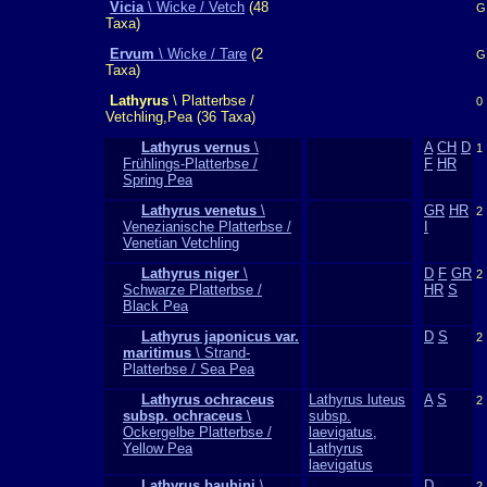
Vicia
\ Wicke / Vetch
(48
G
Taxa)
Ervum
\ Wicke / Tare
(2
G
Taxa)
Lathyrus
\ Platterbse /
0
Vetchling,Pea (36 Taxa)
Lathyrus vernus
\
A
CH
D
1
Frühlings-Platterbse /
F
HR
Spring Pea
Lathyrus venetus
\
GR
HR
2
Venezianische Platterbse /
I
Venetian Vetchling
Lathyrus niger
\
D
F
GR
2
Schwarze Platterbse /
HR
S
Black Pea
Lathyrus japonicus var.
D
S
2
maritimus
\ Strand-
Platterbse / Sea Pea
Lathyrus ochraceus
Lathyrus luteus
A
S
2
subsp. ochraceus
\
subsp.
Ockergelbe Platterbse /
laevigatus,
Yellow Pea
Lathyrus
laevigatus
Lathyrus bauhini
\
D
2