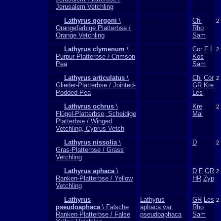
Jerusalem Vetchling
Lathyrus gorgoni
\
Chi
2
Orangefarbige Platterbse /
Rho
Orange Vetchling
Sam
Lathyrus clymenum
\
Cor
F
I
2
Purpur-Platterbse / Crimson
Kos
Pea
Sam
Lathyrus articulatus
\
Chi
Cor
2
Glieder-Platterbse / Jointed-
GR
Kre
Podded Pea
Les
Lathyrus ochrus
\
Kre
2
Flügel-Platterbse, Scheidige
Mal
Platterbse / Winged
Vetchling, Cyprus Vetch
Lathyrus nissolia
\
D
2
Gras-Platterbse / Grass
Vetchling
Lathyrus aphaca
\
D
F
GR
2
Ranken-Platterbse / Yellow
HR
Zyp
Vetchling
Lathyrus
Lathyrus
GR
Les
2
pseudoaphaca
\ Falsche
aphaca var.
Rho
Ranken-Platterbse / False
pseudoaphaca
Sam