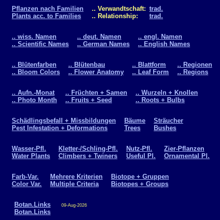
Pflanzen nach Familien
.. Verwandtschaft:
trad.
Plants acc. to Families
.. Relationship:
trad.
.. wiss. Namen
.. deut. Namen
.. engl. Namen
.. Scientific Names
.. German Names
.. English Names
.. Blütenfarben
.. Blütenbau
.. Blattform
.. Regionen
.. Bloom Colors
.. Flower Anatomy
.. Leaf Form
.. Regions
.. Aufn.-Monat
.. Früchten + Samen
.. Wurzeln + Knollen
.. Photo Month
.. Fruits + Seed
.. Roots + Bulbs
Schädlingsbefall + Missbildungen
Bäume
Sträucher
Pest Infestation + Deformations
Trees
Bushes
Wasser-Pfl.
Kletter-/Schling-Pfl.
Nutz-Pfl.
Zier-Pflanzen
Water Plants
Climbers + Twiners
Useful Pl.
Ornamental Pl.
Farb-Var.
Mehrere Kriterien
Biotope + Gruppen
Color Var.
Multiple Criteria
Biotopes + Groups
Botan.Links
09-Aug-2026
Botan.Links