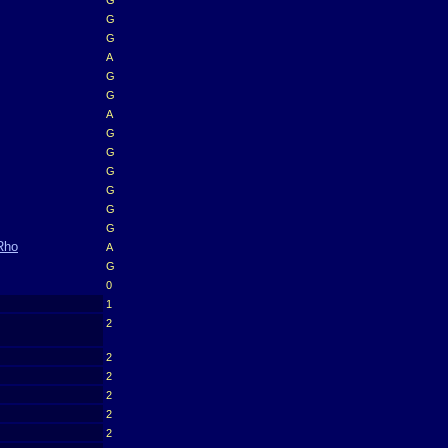
G
G
G
A
G
G
A
G
G
G
G
G
G
Rho
A
G
0
1
2
2
2
2
2
2