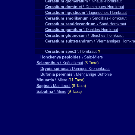
Cerastium glomeratum
\ Knäuel-Hornkraut
Cerastium dominici
\ Dominiques Hornkraut
Cerastium ligusticum
\ Ligurisches Hornkraut
Cerastium smolikanum
\ Smolikas-Hornkraut
Cerastium semidecandrum
\ Sand-Hornkraut
Cerastium pumilum
\ Dunkles Hornkraut
Cerastium glutinosum
\ Bleiches Hornkraut
Cerastium subtetrandrum
\ Viermänniges Hornkra
Cerastium spec1
\ Hornkraut
?
Honckenya peploides
\ Salz-Miere
Scleranthus
\ Knäuelkraut
(3 Taxa)
Drypis spinosa
\ Dorniges Kronenkraut
Bufonia perennis
\ Mehrjährige Buffonie
Minuartia
\ Miere
(11 Taxa)
Sagina
\ Mastkraut
(8 Taxa)
Sabulina
\ Miere
(9 Taxa)