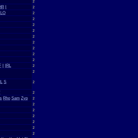
2
HR
I
2
SLO
2
2
2
2
2
2
2
2
2
F
I
IRL
2
2
L
S
2
f
2
s
Rho
Sam
Zyp
2
2
2
2
2
2
2