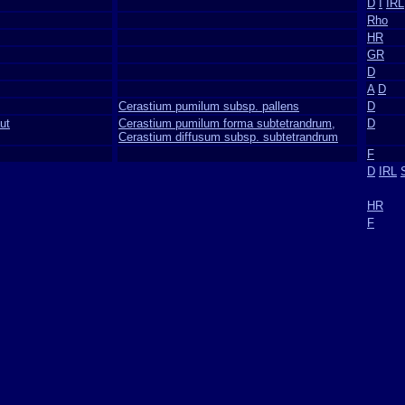
D
I
IRL
Rho
HR
GR
D
A
D
Cerastium pumilum subsp. pallens
D
ut
Cerastium pumilum forma subtetrandrum,
D
Cerastium diffusum subsp. subtetrandrum
F
D
IRL
HR
F