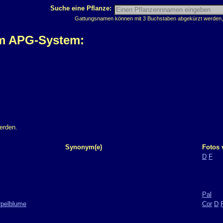
Suche eine Pflanze:
Gattungsnamen können mit 3 Buchstaben abgekürzt werden, z
em APG-System:
erden.
Synonym(e)
Fotos 
D
F
Pal
rpelblume
Cor
D