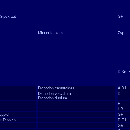
Gipskraut
GR
Minuartia picta
Zyp
D
Kre
Dichodon cerastoides
A
D
I
Dichodon viscidium,
D
Dichodon dubium
P
HR
Teppich
GR
er-Teppich
D
F
I
GR