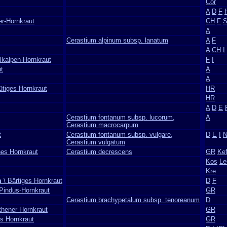
Cor
A
D
F
er-Hornkraut
CH
F
A
Cerastium alpinum subsp. lanatum
A
F
A
CH
I
alkalpen-Hornkraut
F
I
ut
A
A
ütiges Hornkraut
HR
HR
A
D
E
Cerastium fontanum subsp. lucorum,
A
Cerastium macrocarpum
t
Cerastium fontanum subsp. vulgare,
D
E
I
N
Cerastium vulgatum
ches Hornkraut
Cerastium decrescens
GR
Ke
Kos
Le
Kre
m
\ Bärtiges Hornkraut
D
F
Pindus-Hornkraut
GR
Cerastium brachypetalum subsp. tenoreanum
D
thener Hornkraut
GR
s Hornkraut
GR