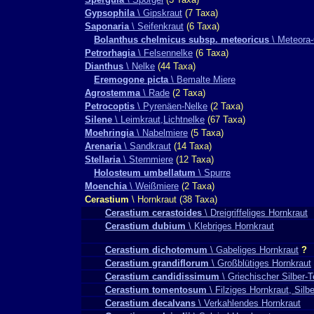
Gypsophila
\ Gipskraut
(7 Taxa)
Saponaria
\ Seifenkraut
(6 Taxa)
Bolanthus chelmicus subsp. meteoricus
\ Meteora-
Petrorhagia
\ Felsennelke
(6 Taxa)
Dianthus
\ Nelke
(44 Taxa)
Eremogone picta
\ Bemalte Miere
Agrostemma
\ Rade
(2 Taxa)
Petrocoptis
\ Pyrenäen-Nelke
(2 Taxa)
Silene
\ Leimkraut,Lichtnelke
(67 Taxa)
Moehringia
\ Nabelmiere
(5 Taxa)
Arenaria
\ Sandkraut
(14 Taxa)
Stellaria
\ Sternmiere
(12 Taxa)
Holosteum umbellatum
\ Spurre
Moenchia
\ Weißmiere
(2 Taxa)
Cerastium
\ Hornkraut (38 Taxa)
Cerastium cerastoides
\ Dreigriffeliges Hornkraut
Cerastium dubium
\ Klebriges Hornkraut
Cerastium dichotomum
\ Gabeliges Hornkraut
?
Cerastium grandiflorum
\ Großblütiges Hornkraut
Cerastium candidissimum
\ Griechischer Silber-
Cerastium tomentosum
\ Filziges Hornkraut, Silb
Cerastium decalvans
\ Verkahlendes Hornkraut