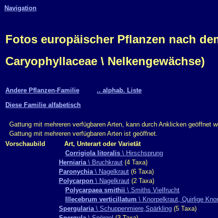
Navigation
Fotos europäischer Pflanzen nach d
Caryophyllaceae \ Nelkengewächse)
Andere Pflanzen-Familie
.. alphab. Liste
Diese Familie alfabetisch
Gattung mit mehreren verfügbaren Arten, kann durch Anklicken geöffnet w
Gattung mit mehreren verfügbaren Arten ist geöffnet.
Vorschaubild
Art, Unterart oder Varietät
Corrigiola litoralis
\ Hirschsprung
Herniaria
\ Bruchkraut
(4 Taxa)
Paronychia
\ Nagelkraut
(6 Taxa)
Polycarpon
\ Nagelkraut
(2 Taxa)
Polycarpaea smithii
\ Smiths Vielfrucht
Illecebrum verticillatum
\ Knorpelkraut, Quirlige Kno
Spergularia
\ Schuppenmiere,Spärkling
(5 Taxa)
Spergula
\ Spörgel
(3 Taxa)