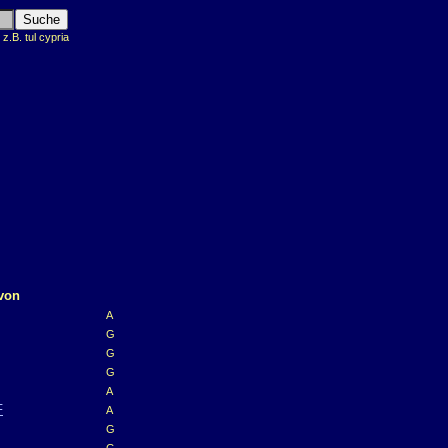
.B. tul cypria
von
A
G
G
G
A
F
A
G