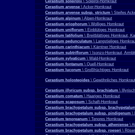
Cerastium soleirolii
\ Soleirol-Hornkraut
Cerastium arvense
\ Acker-Hornkraut
Cerastium arvense subsp. strictum
\ Steifes Ack
Cerastium alpinum
\ Alpen-Hornkraut
Cerastium eriophorum
\ Wolliges Hornkraut
Cerastium uniflorum
\ Einblütiges Hornkraut
Cerastium latifolium
\ Breitblättiges Hornkraut, K
Cerastium pedunculatum
\ Langstieliges Hornkra
Cerastium carinthiacum
\ Kärntner Hornkraut
Cerastium subtriflorum
\ Isonzo-Hornkraut, Armbl
Cerastium sylvaticum
\ Wald-Hornkraut
Cerastium fontanum
\ Quell-Hornkraut
Cerastium lucorum
\ Großfrüchtiges Hornkraut
Cerastium holosteoides
\ Gewöhnliches Hornkrau
Cerastium illyricum subsp. brachiatum
\ Illyris
Cerastium comatum
\ Haariges Hornkraut
Cerastium scaposum
\ Schaft-Hornkraut
Cerastium brachypetalum subsp. brachypetalu
Cerastium brachypetalum subsp. pindigenum
\ 
Cerastium tenoreanum
\ Tenores Hornkraut
Cerastium brachypetalum subsp. atheniense
\ A
Cerastium brachypetalum subsp. roeseri
\ Röser