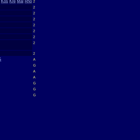
Kos
Kre
Mal
Rho
2
2
2
2
2
2
2
2
2
S
A
G
A
A
G
G
G