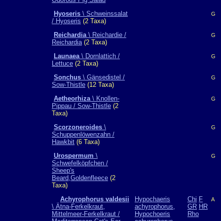
Hyoseris
\ Schweinssalat
G
/ Hyoseris
(2 Taxa)
Reichardia
\ Reichardie /
G
Reichardia
(2 Taxa)
Launaea
\ Dornlattich /
G
Lettuce
(2 Taxa)
Sonchus
\ Gänsedistel /
G
Sow-Thistle
(12 Taxa)
Aetheorhiza
\ Knollen-
G
Pippau / Sow-Thistle
(2
Taxa)
Scorzoneroides
\
G
Schuppenlöwenzahn /
Hawkbit
(6 Taxa)
Urospermum
\
G
Schwefelköpfchen /
Sheep's
Beard,Goldenfleece
(2
Taxa)
Achyrophorus valdesii
Hypochaeris
Chi
F
A
\ Ätna-Ferkelkraut,
achyrophorus,
GR
HR
Mittelmeer-Ferkelkraut /
Hypochoeris
Rho