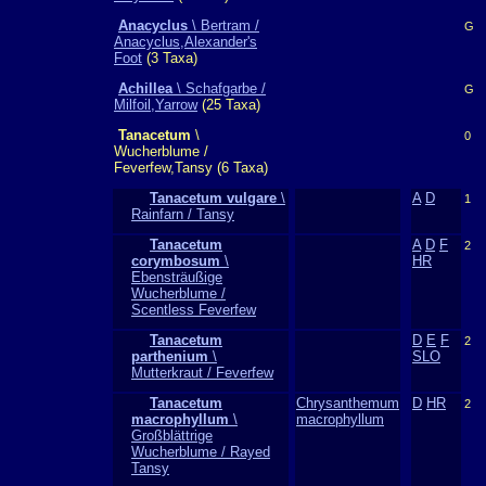
Anacyclus
\ Bertram /
G
Anacyclus,Alexander's
Foot
(3 Taxa)
Achillea
\ Schafgarbe /
G
Milfoil,Yarrow
(25 Taxa)
Tanacetum
\
0
Wucherblume /
Feverfew,Tansy (6 Taxa)
Tanacetum vulgare
\
A
D
1
Rainfarn / Tansy
Tanacetum
A
D
F
2
corymbosum
\
HR
Ebensträußige
Wucherblume /
Scentless Feverfew
Tanacetum
D
E
F
2
parthenium
\
SLO
Mutterkraut / Feverfew
Tanacetum
Chrysanthemum
D
HR
2
macrophyllum
\
macrophyllum
Großblättrige
Wucherblume / Rayed
Tansy