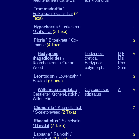
Mediterranean Cat's-Ear
achyrophorus
Trommsdorffia
\
G
Ferkelkraut / Cat's-Ear
(2
Taxa)
Hypochaeris
\ Ferkelkraut
G
/ Cat's-Ear
(3 Taxa)
Picris
\ Bitterkraut / Ox-
G
Tongue
(4 Taxa)
Hedypnois
Hedypnois
D
F
A
rhagadioloides
\
cretica,
Mal
Röhrchenkraut / Cretan
Hedypnois
Rho
Weed
polymorpha
Sam
Leontodon
\ Löwenzahn /
G
Hawkbit
(9 Taxa)
Willemetia stipitata
\
Calycocorsus
A
A
Gestielter Kronen-Lattich /
stipitatus
Willemetia
Chondrilla
\ Knorpellattich
G
/ Skeletonweed
(2 Taxa)
Rhagadiolus
\ Sichelsalat
G
/ Hawkbit
(2 Taxa)
Lapsana
\ Rainkohl /
G
Nipplewort
(2 Taxa)