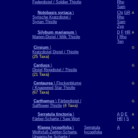
Federdistel / Soldier Thistle
Rho
Sam
Notobasis syriaca
\
Chi
GR
A
Syrische Kratzdistel /
Rho
Syrian Thistle
Sam
Zyp
Silybum marianum
\
D
F
HR
A
Marien-Distel / Milk Thistle
I
Rho
Ten
Cirsium
\
G
Kratzdistel,Distel / Thistle
(25 Taxa)
Carduus
\
G
Distel,Ringdistel / Thistle
(21 Taxa)
Centaurea
\ Flockenblume
G
/ Knapweed,Star Thistle
(67 Taxa)
Carthamus
\ Färberdistel /
G
Safflower,Thistle
(4 Taxa)
Serratula tinctoria
\
A
D
E
A
Färber-Scharte / Saw Wort
HR
I
S
Klasea lycopifolia
\
Serratula
A
A
Wolfsfuß-Zwitter-Scharte,
lycopifolia
Ungarische Scharte /