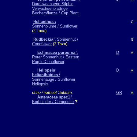
Durchwachsene Silphie,
Verwachsenblättrige
Becherpflanze / Cup Plant
Helianthus
\
G
Sonnenblume / Sunflower
(2 Taxa)
Rudbeckia
\ Sonnenhut /
G
Coneflower
(2 Taxa)
Echinacea purpurea
\
D
A
Roter Sonnenhut / Eastern
Purple Coneflower
Heliopsis
D
A
helianthoides
\
Sonnenauge / Sunflower
Heliopsis
ohne / without Subfam.
GR
A
Asteraceae spec1
\
Korbblütler / Composite
?