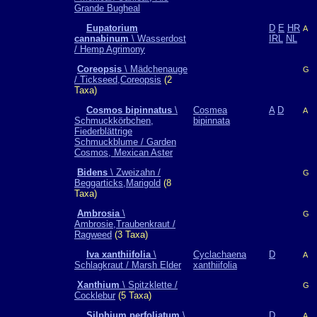
Grande Bugheal
Eupatorium
D
E
HR
A
cannabinum
\ Wasserdost
IRL
NL
/ Hemp Agrimony
Coreopsis
\ Mädchenauge
G
/ Tickseed,Coreopsis
(2
Taxa)
Cosmos bipinnatus
\
Cosmea
A
D
A
Schmuckkörbchen,
bipinnata
Fiederblättrige
Schmuckblume / Garden
Cosmos, Mexican Aster
Bidens
\ Zweizahn /
G
Beggarticks,Marigold
(8
Taxa)
Ambrosia
\
G
Ambrosie,Traubenkraut /
Ragweed
(3 Taxa)
Iva xanthiifolia
\
Cyclachaena
D
A
Schlagkraut / Marsh Elder
xanthiifolia
Xanthium
\ Spitzklette /
G
Cocklebur
(5 Taxa)
Silphium perfoliatum
\
D
A