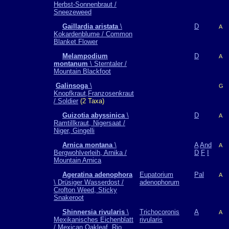
Herbst-Sonnenbraut /
Sneezeweed
Gaillardia aristata
\
D
A
Kokardenblume / Common
Blanket Flower
Melampodium
D
A
montanum
\ Sterntaler /
Mountain Blackfoot
Galinsoga
\
G
Knopfkraut,Franzosenkraut
/ Soldier
(2 Taxa)
Guizotia abyssinica
\
D
A
Ramtillkraut, Nigersaat /
Niger, Gingelli
Arnica montana
\
A
And
A
Bergwohlverleih, Arnika /
D
F
I
Mountain Arnica
Ageratina adenophora
Eupatorium
Pal
A
\ Drüsiger Wasserdost /
adenophorum
Crofton Weed, Sticky
Snakeroot
Shinnersia rivularis
\
Trichocoronis
A
A
Mexikanisches Eichenblatt
rivularis
/ Mexican Oakleaf, Rio