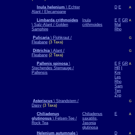
Inula helenium
\ Echter
D
E
A
Alant / Elecampane
Limbarda crithmoides
Inula
E
F
GR
A
\ Salz-Alant / Golden
crithmoides
Mal
Samphire
Rho
Pulicaria
\ Flohkraut /
G
Fleabane
(3 Taxa)
Dittrichia
\ Alant /
G
Fleabane
(2 Taxa)
Pallenis spinosa
\
E
F
GR
A
Stechendes Sternauge /
HR
I
Pallensis
Kre
Les
Rho
Sam
Ten
Zyp
Asteriscus
\ Strandstern /
G
Daisy
(3 Taxa)
Chiliadenus
Chiliadenus
E
A
glutinosus
\ Felsen-Tee /
saxatilis,
Rock Tea
Jasonia
glutinosa
Helenium autumnale
\
D
A