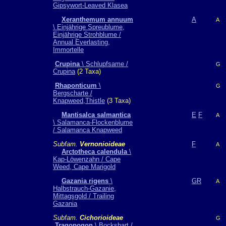
Gipsywort-Leaved Klasea
Xeranthemum annuum
A
A
\ Einjährige Spreublume,
Einjährige Strohblume /
Annual Everlasting,
Immortelle
Crupina
\ Schlupfsame /
G
Crupina
(2 Taxa)
Rhaponticum
\
G
Bergscharte /
Knapweed,Thistle
(3 Taxa)
Mantisalca salmantica
E
F
A
\ Salamanca-Flockenblume
/ Salamanca Knapweed
Subfam.
Vernonioideae
F
A
Arctotheca calendula
\
Kap-Löwenzahn / Cape
Weed, Cape Marigold
Gazania rigens
\
GR
A
Halbstrauch-Gazanie,
Mittagsgold / Trailing
Gazania
Subfam.
Cichorioideae
G
Tragopogon
\ Bocksbart /