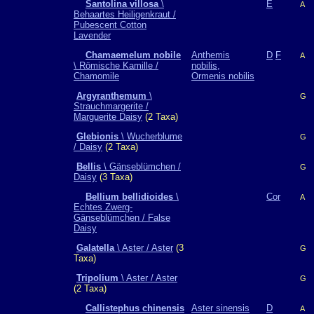
Santolina villosa
\
E
A
Behaartes Heiligenkraut /
Pubescent Cotton
Lavender
Chamaemelum nobile
Anthemis
D
F
A
\ Römische Kamille /
nobilis,
Chamomile
Ormenis nobilis
Argyranthemum
\
G
Strauchmargerite /
Marguerite Daisy
(2 Taxa)
Glebionis
\ Wucherblume
G
/ Daisy
(2 Taxa)
Bellis
\ Gänseblümchen /
G
Daisy
(3 Taxa)
Bellium bellidioides
\
Cor
A
Echtes Zwerg-
Gänseblümchen / False
Daisy
Galatella
\ Aster / Aster
(3
G
Taxa)
Tripolium
\ Aster / Aster
G
(2 Taxa)
Callistephus chinensis
Aster sinensis
D
A