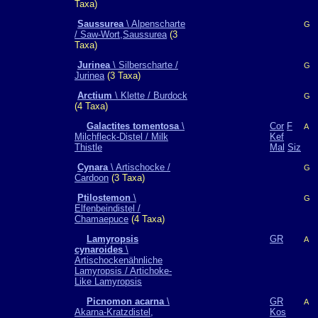
Taxa)
Saussurea
\ Alpenscharte
G
/ Saw-Wort,Saussurea
(3
Taxa)
Jurinea
\ Silberscharte /
G
Jurinea
(3 Taxa)
Arctium
\ Klette / Burdock
G
(4 Taxa)
Galactites tomentosa
\
Cor
F
A
Milchfleck-Distel / Milk
Kef
Thistle
Mal
Siz
Cynara
\ Artischocke /
G
Cardoon
(3 Taxa)
Ptilostemon
\
G
Elfenbeindistel /
Chamaepuce
(4 Taxa)
Lamyropsis
GR
A
cynaroides
\
Artischockenähnliche
Lamyropsis / Artichoke-
Like Lamyropsis
Picnomon acarna
\
GR
A
Akarna-Kratzdistel,
Kos