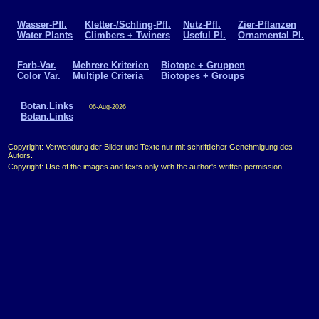
Wasser-Pfl.
Kletter-/Schling-Pfl.
Nutz-Pfl.
Zier-Pflanzen
Water Plants
Climbers + Twiners
Useful Pl.
Ornamental Pl.
Farb-Var.
Mehrere Kriterien
Biotope + Gruppen
Color Var.
Multiple Criteria
Biotopes + Groups
Botan.Links
06-Aug-2026
Botan.Links
Copyright: Verwendung der Bilder und Texte nur mit schriftlicher Genehmigung des
Autors.
Copyright: Use of the images and texts only with the author's written permission.