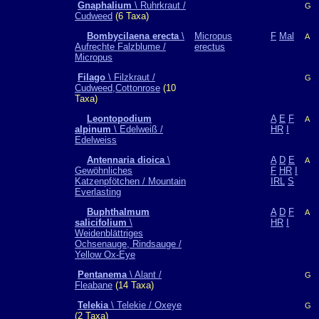
Gnaphalium
\ Ruhrkraut /
G
Cudweed
(6 Taxa)
Bombycilaena erecta
\
Micropus
F
Mal
A
Aufrechte Falzblume /
erectus
Micropus
Filago
\ Filzkraut /
G
Cudweed,Cottonrose
(10
Taxa)
Leontopodium
A
E
F
A
alpinum
\ Edelweiß /
HR
I
Edelweiss
Antennaria dioica
\
A
D
E
A
Gewöhnliches
F
HR
I
Katzenpfötchen / Mountain
IRL
S
Everlasting
Buphthalmum
A
D
F
A
salicifolium
\
HR
I
Weidenblättriges
Ochsenauge, Rindsauge /
Yellow Ox-Eye
Pentanema
\ Alant /
G
Fleabane
(14 Taxa)
Telekia
\ Telekie / Oxeye
G
(2 Taxa)