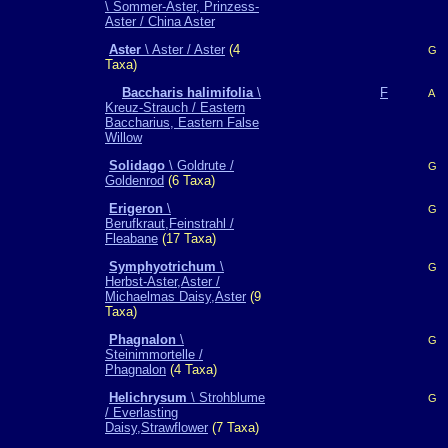
\ Sommer-Aster, Prinzess-
Aster / China Aster
Aster
\ Aster / Aster
(4
G
Taxa)
Baccharis halimifolia
\
F
A
Kreuz-Strauch / Eastern
Baccharius, Eastern False
Willow
Solidago
\ Goldrute /
G
Goldenrod
(6 Taxa)
Erigeron
\
G
Berufkraut,Feinstrahl /
Fleabane
(17 Taxa)
Symphyotrichum
\
G
Herbst-Aster,Aster /
Michaelmas Daisy,Aster
(9
Taxa)
Phagnalon
\
G
Steinimmortelle /
Phagnalon
(4 Taxa)
Helichrysum
\ Strohblume
G
/ Everlasting
Daisy,Strawflower
(7 Taxa)