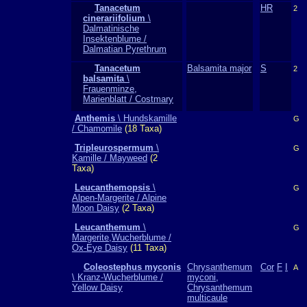
Tanacetum
HR
2
cinerariifolium
\
Dalmatinische
Insektenblume /
Dalmatian Pyrethrum
Tanacetum
Balsamita major
S
2
balsamita
\
Frauenminze,
Marienblatt / Costmary
Anthemis
\ Hundskamille
G
/ Chamomile
(18 Taxa)
Tripleurospermum
\
G
Kamille / Mayweed
(2
Taxa)
Leucanthemopsis
\
G
Alpen-Margerite / Alpine
Moon Daisy
(2 Taxa)
Leucanthemum
\
G
Margerite,Wucherblume /
Ox-Eye Daisy
(11 Taxa)
Coleostephus myconis
Chrysanthemum
Cor
F
I
A
\ Kranz-Wucherblume /
myconi,
Yellow Daisy
Chrysanthemum
multicaule