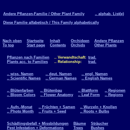
Andere Pflanzen-Familie / Other Plant Family
.. alphab. List(e)
Diese Familie alfabetisch / This Family alphabetically
Nach oben
Startseite
Inhalt
Orchideen
Andere Pflanzen
To top
Start page
Contents
Orchids
Other Plants
Pflanzen nach Familien
.. Verwandtschaft:
trad.
Plants acc. to Families
.. Relationship:
trad.
.. wiss. Namen
.. deut. Namen
.. engl. Namen
.. Scientific Names
.. German Names
.. English Names
.. Blütenfarben
.. Blütenbau
.. Blattform
.. Regionen
.. Bloom Colors
.. Flower Anatomy
.. Leaf Form
.. Regions
.. Aufn.-Monat
.. Früchten + Samen
.. Wurzeln + Knollen
.. Photo Month
.. Fruits + Seed
.. Roots + Bulbs
Schädlingsbefall + Missbildungen
Bäume
Sträucher
Pest Infestation + Deformations
Trees
Bushes