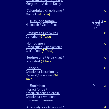
Bornholm-Margerite / Cape
Marguerite, African Daisy
Calendula
\ Ringelblume /
G
Marigold
(4 Taxa)
Tussilago farfara
\
A
CH
D
A
Huflattich / Colt's-Foot
F
GR
HR
Petasites
\ Pestwurz /
G
Butterbur
(5 Taxa)
Homogyne
\
G
Brandlattich,Alpenlattich /
Colt's-Foot
(3 Taxa)
Tephroseris
\ Greiskraut /
G
Groundsel
(8 Taxa)
Senecio
\
G
Greiskraut,Kreuzkraut /
Ragwort,Groundsel
(39
Taxa)
Erechtites
D
A
hieraciifolius
\
Amerikanisches Schein-
Greiskraut / American
Burnweed, Fireweed
Adenostyles
\ Alpendost /
G