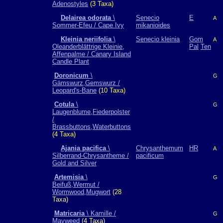
Adenostyles
(3 Taxa)
Delairea odorata
\
Senecio
E
A
Sommer-Efeu / Cape Ivy
mikanioides
Kleinia neriifolia
\
Senecio kleinia
Gom
A
Oleanderblättrige Kleinie,
Pal
Ten
Affenpalme / Canary Island
Candle Plant
Doronicum
\
G
Gämswurz,Gemswurz /
Leopard's-Bane
(10 Taxa)
Cotula
\
G
Laugenblume,Fiederpolster
/
Brassbuttons,Waterbuttons
(4 Taxa)
Ajania pacifica
\
Chrysanthemum
HR
A
Silberrand-Chrysantheme /
pacificum
Gold and Silver
Artemisia
\
G
Beifuß,Wermut /
Wormwood,Mugwort
(28
Taxa)
Matricaria
\ Kamille /
G
Mayweed
(4 Taxa)