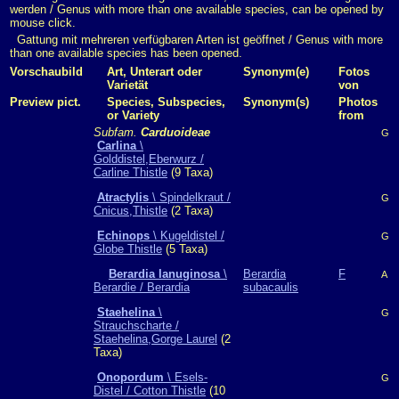
werden / Genus with more than one available species, can be opened by
mouse click.
Gattung mit mehreren verfügbaren Arten ist geöffnet / Genus with more
than one available species has been opened.
Vorschaubild
Art, Unterart oder
Synonym(e)
Fotos
Varietät
von
Preview pict.
Species, Subspecies,
Synonym(s)
Photos
or Variety
from
Subfam.
Carduoideae
G
Carlina
\
Golddistel,Eberwurz /
Carline Thistle
(9 Taxa)
Atractylis
\ Spindelkraut /
G
Cnicus,Thistle
(2 Taxa)
Echinops
\ Kugeldistel /
G
Globe Thistle
(5 Taxa)
Berardia lanuginosa
\
Berardia
F
A
Berardie / Berardia
subacaulis
Staehelina
\
G
Strauchscharte /
Staehelina,Gorge Laurel
(2
Taxa)
Onopordum
\ Esels-
G
Distel / Cotton Thistle
(10