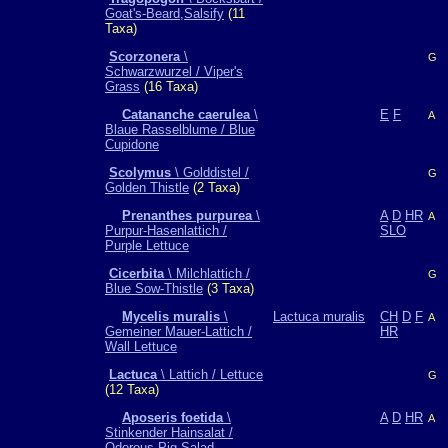
Goat's-Beard,Salsify
(11
Taxa)
Scorzonera
\
G
Schwarzwurzel / Viper's
Grass
(16 Taxa)
Catananche caerulea
\
E
F
A
Blaue Rasselblume / Blue
Cupidone
Scolymus
\ Golddistel /
G
Golden Thistle
(2 Taxa)
Prenanthes purpurea
\
A
D
HR
A
Purpur-Hasenlattich /
SLO
Purple Lettuce
Cicerbita
\ Milchlattich /
G
Blue Sow-Thistle
(3 Taxa)
Mycelis muralis
\
Lactuca muralis
CH
D
F
A
Gemeiner Mauer-Lattich /
HR
Wall Lettuce
Lactuca
\ Lattich / Lettuce
G
(12 Taxa)
Aposeris foetida
\
A
D
HR
A
Stinkender Hainsalat /
Odorous Pig Salad