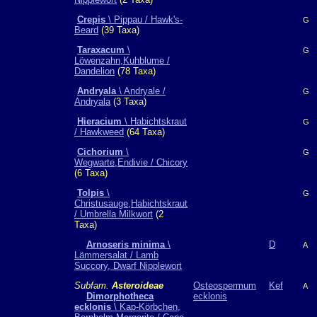
Crepis
\ Pippau / Hawk's-
G
Beard
(39 Taxa)
Taraxacum
\
G
Löwenzahn,Kuhblume /
Dandelion
(78 Taxa)
Andryala
\ Andryale /
G
Andryala
(3 Taxa)
Hieracium
\ Habichtskraut
G
/ Hawkweed
(64 Taxa)
Cichorium
\
G
Wegwarte,Endivie / Chicory
(6 Taxa)
Tolpis
\
G
Christusauge,Habichtskraut
/ Umbrella Milkwort
(2
Taxa)
Arnoseris minima
\
D
A
Lämmersalat / Lamb
Succory, Dwarf Nipplewort
Subfam.
Asteroideae
Osteospermum
Kef
A
Dimorphotheca
ecklonis
ecklonis
\ Kap-Körbchen,